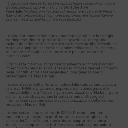
“
Oggi più che mai il settore ha bisogno di figure capaci di coniugare
tradizione e innovazione
”, ha dichiarato il Direttore
Imperiale
.
“Professionisti in grado di raccontare il valore del Made in
Italy, di affrontare mercati complessi e promuovere la pelle italiana
come simbolo di qualità, cultura e sostenibilità
”
.
Il corso, fortemente orientato al mercato e costruito in sinergia
con imprese, distretti produttivi, associazioni di categoria e
stakeholder del settore moda, mira a formare profili professionali
dotati di competenze tecniche, commerciali e culturali, in grado
di interpretare e valorizzare il prodotto pelle nel contesto
internazionale.
Con questa iniziativa, la Stazione Sperimentale rinnova il proprio
impegno a favore dell’eccellenza e dell’innovazione nel comparto
pelle, contribuendo a preparare una nuova generazione di
protagonisti del Made in Italy.
Il corso, il sesto dell’offerta formativa della Fondazione, quarto a
valere sul PNRR, si propone di rispondere al fabbisogno delle
imprese della filiera Moda di figure specializzate nel Marketing che
siano in grado di supportare la realizzazione di strategie di
internazionalizzazione basate sulla valorizzazione delle proprie
produzioni Made In Italy.
Il corso sarà ospitato nella sede SSIP di Pozzuoli, pur in un
momento storico critico per il territorio a causa degli eventi
sismici dei Campi Flegrei, in un’ottica di supporto all’utenza
territoriale e opportunità di offrire una specializzazione subito