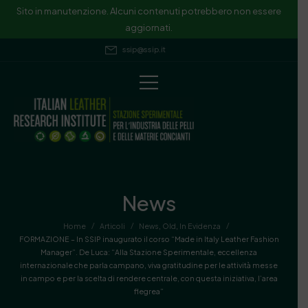
Sito in manutenzione. Alcuni contenuti potrebbero non essere
aggiornati.
ssip@ssip.it
News
/
/
/
Home
Articoli
News
,
Old
,
In Evidenza
FORMAZIONE – In SSIP inaugurato il corso “Made in Italy Leather Fashion
Manager”. De Luca: “Alla Stazione Sperimentale, eccellenza
internazionale che parla campano, viva gratitudine per le attività messe
in campo e per la scelta di rendere centrale, con questa iniziativa, l’area
flegrea”