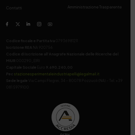
Amministrazione Trasparente
Contatti
Codice fiscale e Partita Iva
07936981211
Iscrizione REA
NA 920756
Codice di iscrizione all’Anagrafe Nazionale delle Ricerche del
MIUR
000290_EIRI
Capitale Sociale
Euro
9.690.240,00
Pec
stazionesperimentaleindustriapelli@legalmail.it
Sede legale
Via Campi Flegrei, 34 – 80078 Pozzuoli (NA) – Tel. +39
081 5979100