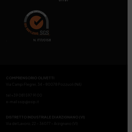
. N. IT17/0158
COMPRENSORIO OLIVETTI
Via Campi Flegrei, 34 – 80078 Pozzuoli (NA)
tel +39 081 597 91 00
e-mail ssip@ssip.it
DISTRETTO INDUSTRIALE DI ARZIGNANO (VI)
Via del Lavoro, 22 – 36077 – Arzignano (VI)