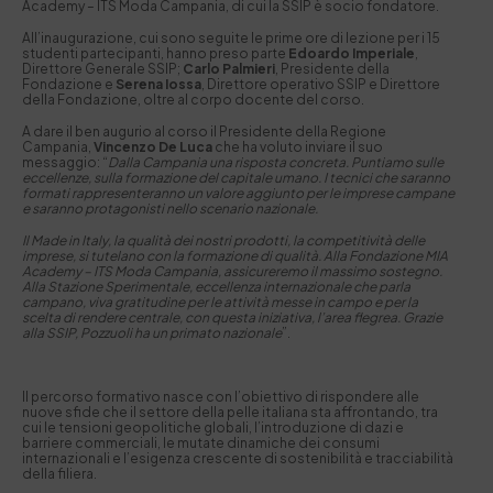
Academy – ITS Moda Campania, di cui la SSIP è socio fondatore.
All’inaugurazione, cui sono seguite le prime ore di lezione per i 15
studenti partecipanti, hanno preso parte
Edoardo Imperiale
,
Direttore Generale SSIP;
Carlo Palmieri
, Presidente della
Fondazione e
Serena Iossa
, Direttore operativo SSIP e Direttore
della Fondazione, oltre al corpo docente del corso.
A dare il ben augurio al corso il Presidente della Regione
Campania,
Vincenzo De Luca
che ha voluto inviare il suo
messaggio: “
Dalla Campania una risposta concreta. Puntiamo sulle
eccellenze, sulla formazione del capitale umano. I tecnici che saranno
formati rappresenteranno un valore aggiunto per le imprese campane
e saranno protagonisti nello scenario nazionale.
Il Made in Italy, la qualità dei nostri prodotti, la competitività delle
imprese, si tutelano con la formazione di qualità. Alla Fondazione MIA
Academy – ITS Moda Campania, assicureremo il massimo sostegno.
Alla Stazione Sperimentale, eccellenza internazionale che parla
campano, viva gratitudine per le attività messe in campo e per la
scelta di rendere centrale, con questa iniziativa, l’area flegrea. Grazie
alla SSIP, Pozzuoli ha un primato nazionale
”.
Il percorso formativo nasce con l’obiettivo di rispondere alle
nuove sfide che il settore della pelle italiana sta affrontando, tra
cui le tensioni geopolitiche globali, l’introduzione di dazi e
barriere commerciali, le mutate dinamiche dei consumi
internazionali e l’esigenza crescente di sostenibilità e tracciabilità
della filiera.