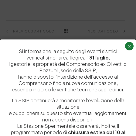
PREVIOUS ARTICOLO
NEXT ARTICOLO
×
Si informa che, a seguito degli eventi sismici
verificatisi nell’area flegrea il
31 luglio
,
i gestori e la proprietà del Comprensorio ex Olivetti di
Related Posts
Pozzuoli, sede della SSIP,
hanno disposto l’interdizione dell’accesso al
Comprensorio fino a nuova comunicazione,
News
essendo in corso le verifiche tecniche sugli edifici.
La SSIP continuerà a monitorare l’evoluzione della
situazione
e pubblicherà su questo sito eventuali aggiornamenti
non appena disponibili.
La Stazione Sperimentale osserverà, inoltre, il
programmato periodo di
chiusura estiva dal 10 al