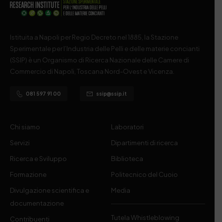
Istituita a Napoli per Regio Decreto nel 1885, la Stazione
Sperimentale per l’Industria delle Pelli e delle materie concianti
(SSIP) è un Organismo di Ricerca Nazionale delle Camere di
Commercio di Napoli, Toscana Nord-Ovest e Vicenza.
081 597 91 00
ssip@ssip.it
Chi siamo
Laboratori
Servizi
Dipartimenti di ricerca
Ricerca e Sviluppo
Biblioteca
Formazione
Politecnico del Cuoio
Divulgazione scientifica e
Media
documentazione
Tutela Whistleblowing
Contribuenti