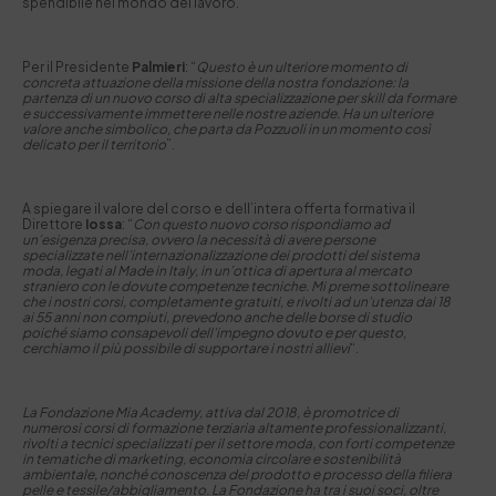
spendibile nel mondo del lavoro.
Per il Presidente
Palmieri
: “
Questo è un ulteriore momento di
concreta attuazione della missione della nostra fondazione: la
partenza di un nuovo corso di alta specializzazione per skill da formare
e successivamente immettere nelle nostre aziende. Ha un ulteriore
valore anche simbolico, che parta da Pozzuoli in un momento così
delicato per il territorio
”.
A spiegare il valore del corso e dell’intera offerta formativa il
Direttore
Iossa
: “
Con questo nuovo corso rispondiamo ad
un’esigenza precisa, ovvero la necessità di avere persone
specializzate nell’internazionalizzazione dei prodotti del sistema
moda, legati al Made in Italy, in un’ottica di apertura al mercato
straniero con le dovute competenze tecniche. Mi preme sottolineare
che i nostri corsi, completamente gratuiti, e rivolti ad un’utenza dai 18
ai 55 anni non compiuti, prevedono anche delle borse di studio
poiché siamo consapevoli dell’impegno dovuto e per questo,
cerchiamo il più possibile di supportare i nostri allievi
“.
La Fondazione Mia Academy, attiva dal 2018, è promotrice di
numerosi corsi di formazione terziaria altamente professionalizzanti,
rivolti a tecnici specializzati per il settore moda, con forti competenze
in tematiche di marketing, economia circolare e sostenibilità
ambientale, nonché conoscenza del prodotto e processo della filiera
pelle e tessile/abbigliamento.
La Fondazione ha tra i suoi soci, oltre