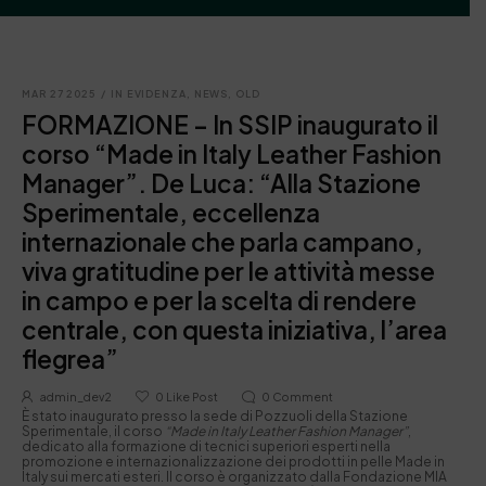
MAR 27 2025
/
IN EVIDENZA
,
NEWS
,
OLD
FORMAZIONE – In SSIP inaugurato il
corso “Made in Italy Leather Fashion
Manager”. De Luca: “Alla Stazione
Sperimentale, eccellenza
internazionale che parla campano,
viva gratitudine per le attività messe
in campo e per la scelta di rendere
centrale, con questa iniziativa, l’area
flegrea”
admin_dev2
0
Like Post
0
Comment
È stato inaugurato presso la sede di Pozzuoli della Stazione
Sperimentale, il corso
“Made in Italy Leather Fashion Manager”
,
dedicato alla formazione di tecnici superiori esperti nella
promozione e internazionalizzazione dei prodotti in pelle Made in
Italy sui mercati esteri. Il corso è organizzato dalla Fondazione MIA