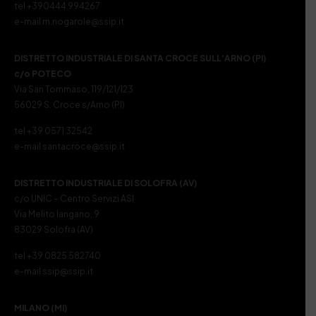
tel +390444 994267
e-mail m.nogarole@ssip.it
DISTRETTO INDUSTRIALE DI SANTA CROCE SULL’ARNO (PI)
c/o POTECO
Via San Tommaso, 119/121/123
56029 S. Croce s/Arno (PI)
tel +39 0571 32542
e-mail santacroce@ssip.it
DISTRETTO INDUSTRIALE DI SOLOFRA (AV)
c/o UNIC – Centro Servizi ASI
Via Melito Iangano, 9
83029 Solofra (AV)
tel +39 0825 582740
e-mail ssip@ssip.it
MILANO (MI)