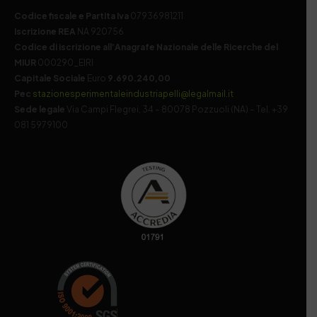
Codice fiscale e Partita Iva
07936981211
Iscrizione REA
NA 920756
Codice di iscrizione all’Anagrafe Nazionale delle Ricerche del
MIUR
000290_EIRI
Capitale Sociale
Euro
9.690.240,00
Pec
stazionesperimentaleindustriapelli@legalmail.it
Sede legale
Via Campi Flegrei, 34 – 80078 Pozzuoli (NA) – Tel. +39
081 5979100