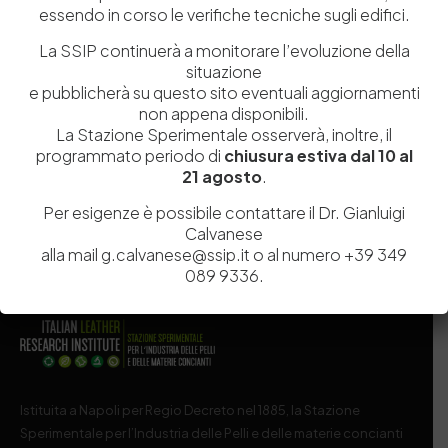
essendo in corso le verifiche tecniche sugli edifici.
La SSIP continuerà a monitorare l’evoluzione della
situazione
Salva il mio nome, email e sito web in questo browser per la
e pubblicherà su questo sito eventuali aggiornamenti
prossima volta che commento.
non appena disponibili.
La Stazione Sperimentale osserverà, inoltre, il
programmato periodo di
chiusura estiva dal 10 al
Post Comment
21 agosto
.
Per esigenze è possibile contattare il Dr. Gianluigi
Calvanese
alla mail g.calvanese@ssip.it o al numero +39 349
089 9336.
Istituita a Napoli per Regio Decreto nel 1885, la Stazione
Sperimentale per l’Industria delle Pelli e delle materie concianti