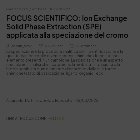
MAR 28 2025
/
ATTIVITÀ
,
IN EVIDENZA
FOCUS SCIENTIFICO: Ion Exchange
Solid Phase Extraction (SPE)
applicata alla speciazione del cromo
admin_dev2
0
Like Post
0
Comment
La speciazione è la procedura analitica per l’identificazione e la
quantificazione delle diverse specie chimiche di uno stesso
elemento presenti in un campione. La speciazione è un aspetto
cruciale nell’analisi chimica, poiché la mobilità, la tossicità e la
biodisponibilità di un elemento dipendono dalle sue forme
chimiche (stato di ossidazione, ligandi organici, ecc.).
A cura del Dott. Leopoldo Esposito – 28/03/2025
LINK AL FOCUS COMPLETO
QUI