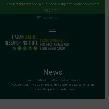
Sito in manutenzione. Alcuni contenuti potrebbero non essere
aggiornati.
ssip@ssip.it
News
/
/
/
Home
Articoli
Attività
,
In Evidenza
FOCUS SCIENTIFICO: Ion Exchange Solid Phase Extraction (SPE)
applicata alla speciazione del cromo