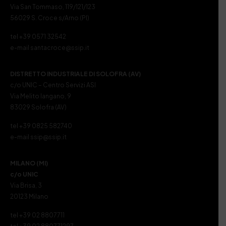
Via San Tommaso, 119/121/123
56029 S. Croce s/Arno (PI)
tel +39 0571 32542
e-mail santacroce@ssip.it
DISTRETTO INDUSTRIALE DI SOLOFRA (AV)
c/o UNIC – Centro Servizi ASI
Via Melito Iangano, 9
83029 Solofra (AV)
tel +39 0825 582740
e-mail ssip@ssip.it
MILANO (MI)
c/o UNIC
Via Brisa, 3
20123 Milano
tel +39 02 8807711