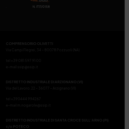
. N. IT17/0158
COMPRENSORIO OLIVETTI
Via Campi Flegrei, 34 – 80078 Pozzuoli (NA)
tel +39 081 597 91 00
e-mail ssip@ssip.it
DISTRETTO INDUSTRIALE DI ARZIGNANO (VI)
Via del Lavoro, 22 – 36077 – Arzignano (VI)
tel +390444 994267
e-mail m.nogarole@ssip.it
DISTRETTO INDUSTRIALE DI SANTA CROCE SULL’ARNO (PI)
c/o POTECO