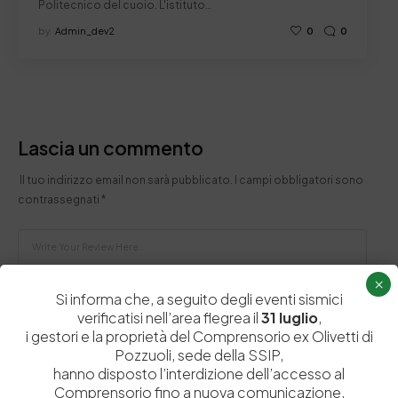
Politecnico del cuoio. L'istituto…
by
Admin_dev2
0
0
Lascia un commento
Il tuo indirizzo email non sarà pubblicato.
I campi obbligatori sono
contrassegnati
*
×
Si informa che, a seguito degli eventi sismici
verificatisi nell’area flegrea il
31 luglio
,
i gestori e la proprietà del Comprensorio ex Olivetti di
Pozzuoli, sede della SSIP,
hanno disposto l’interdizione dell’accesso al
Comprensorio fino a nuova comunicazione,