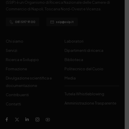
(SSIP) è un Organismo di Ricerca Nazionale delle Camere di
Commercio di Napoli, Toscana Nord-Ovest e Vicenza.
081 597 91 00
ssip@ssip.it
Chi siamo
Laboratori
Servizi
Dipartimenti di ricerca
Ricerca e Sviluppo
Biblioteca
Formazione
Politecnico del Cuoio
Divulgazione scientifica e
Media
documentazione
Tutela Whistleblowing
Contribuenti
Amministrazione Trasparente
Contatti