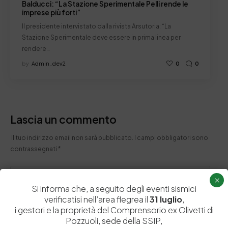
Balducci: “La Stazione Sperimentale Pelli rende le
imprese più forti”
Il presidente intervistato dalla rivista Arsutoria: “La
Stazione Sperimentale deve essere in prima linea per
rendere…
by
Admin_dev2
0
0
Lascia un commento
Il tuo indirizzo email non sarà pubblicato.
I campi obbligatori sono
contrassegnati
*
×
Si informa che, a seguito degli eventi sismici
verificatisi nell’area flegrea il
31 luglio
,
i gestori e la proprietà del Comprensorio ex Olivetti di
Pozzuoli, sede della SSIP,