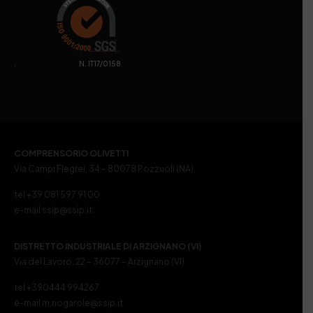
. N. IT17/0158
COMPRENSORIO OLIVETTI
Via Campi Flegrei, 34 – 80078 Pozzuoli (NA)
tel +39 081 597 91 00
e-mail ssip@ssip.it
DISTRETTO INDUSTRIALE DI ARZIGNANO (VI)
Via del Lavoro, 22 – 36077 – Arzignano (VI)
tel +390444 994267
e-mail m.nogarole@ssip.it