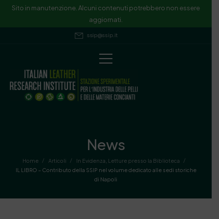
Sito in manutenzione. Alcuni contenuti potrebbero non essere
aggiornati.
ssip@ssip.it
News
/
/
/
Home
Articoli
In Evidenza
,
Letture presso la Biblioteca
IL LIBRO – Contributo della SSIP nel volume dedicato alle sedi storiche
di Napoli