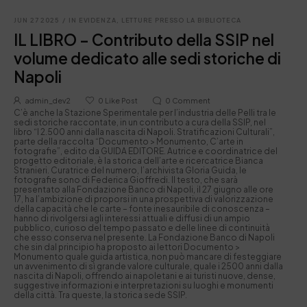
JUN 27 2025
/
IN EVIDENZA
,
LETTURE PRESSO LA BIBLIOTECA
IL LIBRO – Contributo della SSIP nel
volume dedicato alle sedi storiche di
Napoli
admin_dev2
0
Like Post
0
Comment
C’è anche la Stazione Sperimentale per l’industria delle Pelli tra le
sedi storiche raccontate, in un contributo a cura della SSIP, nel
libro “I 2.500 anni dalla nascita di Napoli. Stratificazioni Culturali”,
parte della raccolta “Documento > Monumento, C’arte in
fotografie”, edito da GUIDA EDITORE. Autrice e coordinatrice del
progetto editoriale, è la storica dell’arte e ricercatrice Bianca
Stranieri. Curatrice del numero, l’archivista Gloria Guida, le
fotografie sono di Federica Gioffredi. Il testo, che sarà
presentato alla Fondazione Banco di Napoli, il 27 giugno alle ore
17, ha l’ambizione di proporsi in una prospettiva di valorizzazione
della capacità che le carte – fonte inesauribile di conoscenza –
hanno di rivolgersi agli interessi attuali e diffusi di un ampio
pubblico, curioso del tempo passato e delle linee di continuità
che esso conserva nel presente. La Fondazione Banco di Napoli
che sin dal principio ha proposto ai lettori Documento >
Monumento quale guida artistica, non può mancare di festeggiare
un avvenimento di sì grande valore culturale, quale i 2500 anni dalla
nascita di Napoli, offrendo ai napoletani e ai turisti nuove, dense,
suggestive informazioni e interpretazioni su luoghi e monumenti
della città. Tra queste, la storica sede SSIP.