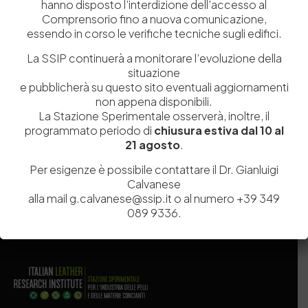
hanno disposto l’interdizione dell’accesso al
Comprensorio fino a nuova comunicazione,
essendo in corso le verifiche tecniche sugli edifici.
La SSIP continuerà a monitorare l’evoluzione della
situazione
e pubblicherà su questo sito eventuali aggiornamenti
Salva il mio nome, email e sito web in questo browser per la
non appena disponibili.
prossima volta che commento.
La Stazione Sperimentale osserverà, inoltre, il
programmato periodo di
chiusura estiva dal 10 al
21 agosto
.
Post Comment
Per esigenze è possibile contattare il Dr. Gianluigi
Calvanese
alla mail g.calvanese@ssip.it o al numero +39 349
089 9336.