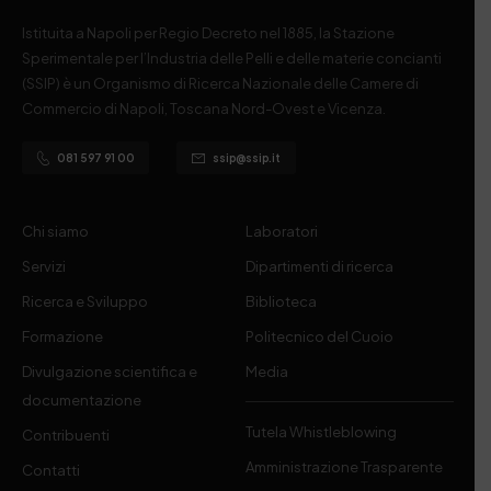
Istituita a Napoli per Regio Decreto nel 1885, la Stazione
Sperimentale per l’Industria delle Pelli e delle materie concianti
(SSIP) è un Organismo di Ricerca Nazionale delle Camere di
Commercio di Napoli, Toscana Nord-Ovest e Vicenza.
081 597 91 00
ssip@ssip.it
Chi siamo
Laboratori
Servizi
Dipartimenti di ricerca
Ricerca e Sviluppo
Biblioteca
Formazione
Politecnico del Cuoio
Divulgazione scientifica e
Media
documentazione
Tutela Whistleblowing
Contribuenti
Amministrazione Trasparente
Contatti