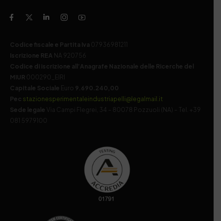
Codice fiscale e Partita Iva
07936981211
Iscrizione REA
NA 920756
Codice di iscrizione all’Anagrafe Nazionale delle Ricerche del
MIUR
000290_EIRI
Capitale Sociale
Euro
9.690.240,00
Pec
stazionesperimentaleindustriapelli@legalmail.it
Sede legale
Via Campi Flegrei, 34 – 80078 Pozzuoli (NA) – Tel. +39
081 5979100