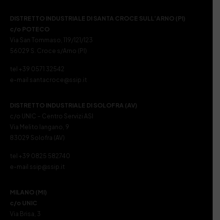
DISTRETTO INDUSTRIALE DI SANTA CROCE SULL’ARNO (PI)
c/o POTECO
Via San Tommaso, 119/121/123
56029 S. Croce s/Arno (PI)
tel +39 0571 32542
e-mail santacroce@ssip.it
DISTRETTO INDUSTRIALE DI SOLOFRA (AV)
c/o UNIC – Centro Servizi ASI
Via Melito Iangano, 9
83029 Solofra (AV)
tel +39 0825 582740
e-mail ssip@ssip.it
MILANO (MI)
c/o UNIC
Via Brisa, 3