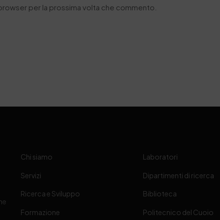
o browser per la prossima volta che commento.
Chi siamo
Laboratori
Servizi
Dipartimenti di ricerca
Ricerca e Sviluppo
Biblioteca
one
Formazione
Politecnico del Cuoio