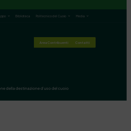
luppo
Biblioteca
Politecnico del Cuoio
Media
Area Contribuenti
Contatti
ne della destinazione d’uso del cuoio