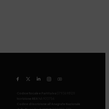
Codice fiscale e Partita Iva
07936981211
Iscrizione REA
NA 920756
Codice di iscrizione all’Anagrafe Nazionale