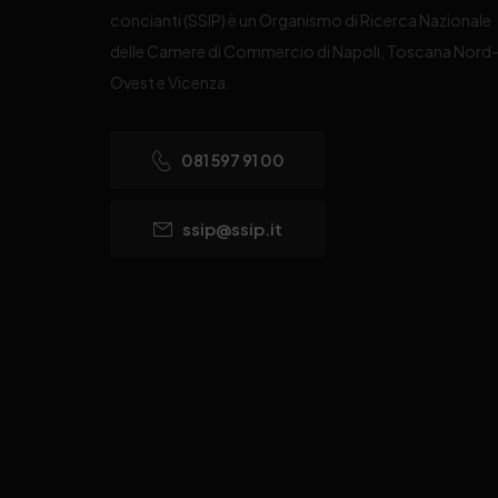
concianti (SSIP) è un Organismo di Ricerca Nazionale
delle Camere di Commercio di Napoli, Toscana Nord
Ovest e Vicenza.
081 597 91 00
ssip@ssip.it