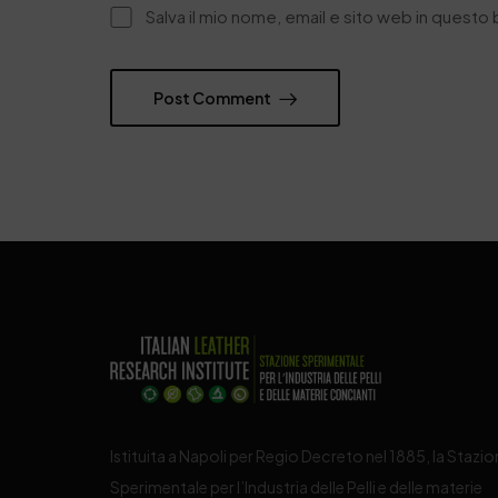
Salva il mio nome, email e sito web in quest
Post Comment
Istituita a Napoli per Regio Decreto nel 1885, la Stazi
Sperimentale per l’Industria delle Pelli e delle materie