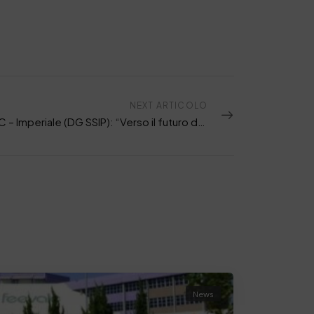
NEXT ARTICOLO
DA CPMC – Imperiale (DG SSIP): “Verso il futuro del cuoio ed oltre”
News