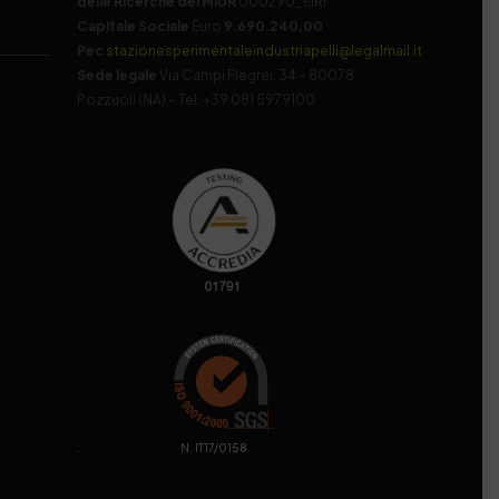
delle Ricerche del MIUR
000290_EIRI
Capitale Sociale
Euro
9.690.240,00
Pec
stazionesperimentaleindustriapelli@legalmail.it
Sede legale
Via Campi Flegrei, 34 – 80078
Pozzuoli (NA) – Tel. +39 081 5979100
. N. IT17/0158