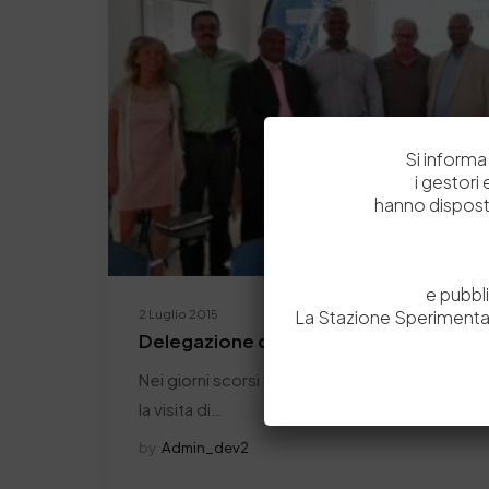
Si informa 
i gestori
hanno dispost
e pubbl
2 Luglio 2015
La Stazione Sperimental
Delegazione del Sudafrica visita il Dist
Nei giorni scorsi il distretto della pelle della 
la visita di…
by
Admin_dev2