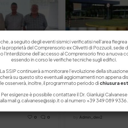
che, a seguito degli eventi sismici verificatisi nell’area flegrea 
 e la proprietà del Comprensorio ex Olivetti di Pozzuoli, sede d
o l’interdizione dell’accesso al Comprensorio fino a nuova 
essendo in corso le verifiche tecniche sugli edifici.
La SSIP continuerà a monitorare l’evoluzione della situazion
icherà su questo sito eventuali aggiornamenti non appena disp
2 Luglio 2015
e osserverà, inoltre, il programmato periodo di
chiusura est
retto della Pelle
XXXIII Congresso IULT
Per esigenze è possibile contattare il Dr. Gianluigi Calvanese
nostra provincia ha ricevuto
ABQTIC is the association c
alla mail g.calvanese@ssip.it o al numero +39 349 089 9336.
the XXXIII IULTCS CONGRE
0
0
by
Admin_dev2