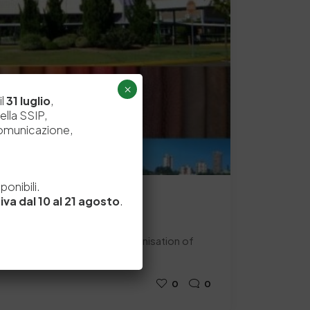
×
il
31 luglio
,
ella SSIP,
comunicazione,
e
onibili.
iva dal 10 al 21 agosto
.
CS 2015
urrently in charge of the organisation of
SS…
0
0