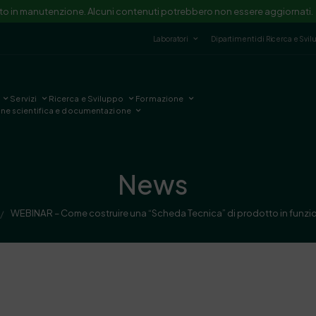
ito in manutenzione. Alcuni contenuti potrebbero non essere aggiornati.
Laboratori
Dipartimenti di Ricerca e Svi
Servizi
Ricerca e Sviluppo
Formazione
one scientifica e documentazione
News
WEBINAR – Come costruire una “Scheda Tecnica” di prodotto in funzio
/