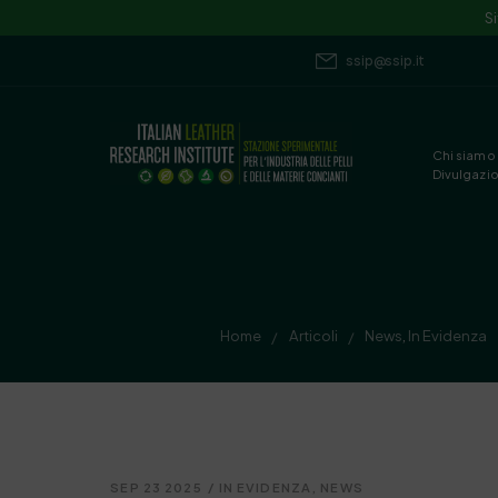
S
ssip@ssip.it
Chi siamo
Divulgazi
Home
Articoli
News
,
In Evidenza
/
/
SEP 23 2025
/
IN EVIDENZA
,
NEWS