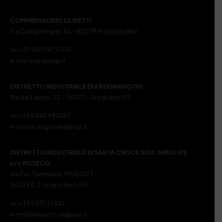
COMPRENSORIO OLIVETTI
Via Campi Flegrei, 34 – 80078 Pozzuoli (NA)
tel +39 081 597 91 00
e-mail ssip@ssip.it
DISTRETTO INDUSTRIALE DI ARZIGNANO (VI)
Via del Lavoro, 22 – 36077 – Arzignano (VI)
tel +390444 994267
e-mail m.nogarole@ssip.it
DISTRETTO INDUSTRIALE DI SANTA CROCE SULL’ARNO (PI)
c/o POTECO
Via San Tommaso, 119/121/123
56029 S. Croce s/Arno (PI)
tel +39 0571 32542
e-mail santacroce@ssip.it