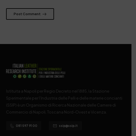
Post Comment
Istituita a Napoli per Regio Decreto nel 1885, la Stazione
Sperimentale per l’Industria delle Pelli e delle materie concianti
(SSIP) è un Organismo di Ricerca Nazionale delle Camere di
Commercio di Napoli, Toscana Nord-Ovest e Vicenza.
081 597 91 00
ssip@ssip.it