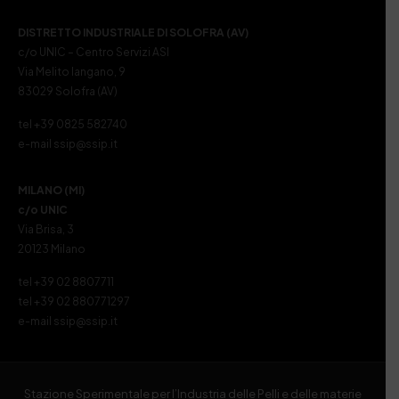
DISTRETTO INDUSTRIALE DI SOLOFRA (AV)
c/o UNIC – Centro Servizi ASI
Via Melito Iangano, 9
83029 Solofra (AV)
tel +39 0825 582740
e-mail ssip@ssip.it
MILANO (MI)
c/o UNIC
Via Brisa, 3
20123 Milano
tel +39 02 8807711
tel +39 02 880771297
e-mail ssip@ssip.it
Stazione Sperimentale per l’Industria delle Pelli e delle materie