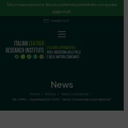
Sito in manutenzione. Alcuni contenuti potrebbero non essere
aggiornati.
ssip@ssip.it
News
/
/
/
Home
Articoli
News
,
In Evidenza
DA CPMC – Imperiale (DG SSIP): “Verso il futuro del cuoio ed oltre”