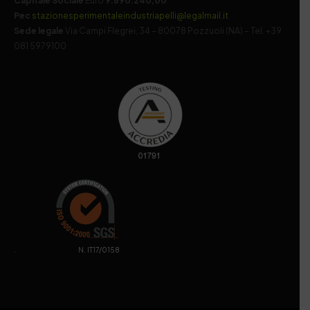
Capitale Sociale
Euro
9.690.240,00
Pec
stazionesperimentaleindustriapelli@legalmail.it
Sede legale
Via Campi Flegrei, 34 – 80078 Pozzuoli (NA) – Tel. +39
081 5979100
. N. IT17/0158