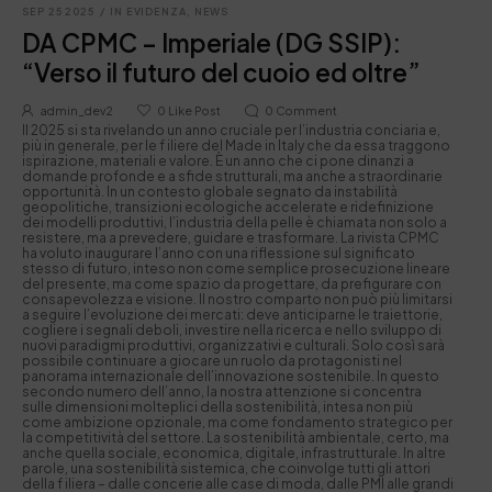
SEP 25 2025
/
IN EVIDENZA
,
NEWS
DA CPMC – Imperiale (DG SSIP):
“Verso il futuro del cuoio ed oltre”
admin_dev2
0
Like Post
0
Comment
Il 2025 si sta rivelando un anno cruciale per l’industria conciaria e,
più in generale, per le f iliere del Made in Italy che da essa traggono
ispirazione, materiali e valore. È un anno che ci pone dinanzi a
domande profonde e a sfide strutturali, ma anche a straordinarie
opportunità. In un contesto globale segnato da instabilità
geopolitiche, transizioni ecologiche accelerate e ridefinizione
dei modelli produttivi, l’industria della pelle è chiamata non solo a
resistere, ma a prevedere, guidare e trasformare. La rivista CPMC
ha voluto inaugurare l’anno con una riflessione sul significato
stesso di futuro, inteso non come semplice prosecuzione lineare
del presente, ma come spazio da progettare, da prefigurare con
consapevolezza e visione. Il nostro comparto non può più limitarsi
a seguire l’evoluzione dei mercati: deve anticiparne le traiettorie,
cogliere i segnali deboli, investire nella ricerca e nello sviluppo di
nuovi paradigmi produttivi, organizzativi e culturali. Solo così sarà
possibile continuare a giocare un ruolo da protagonisti nel
panorama internazionale dell’innovazione sostenibile. In questo
secondo numero dell’anno, la nostra attenzione si concentra
sulle dimensioni molteplici della sostenibilità, intesa non più
come ambizione opzionale, ma come fondamento strategico per
la competitività del settore. La sostenibilità ambientale, certo, ma
anche quella sociale, economica, digitale, infrastrutturale. In altre
parole, una sostenibilità sistemica, che coinvolge tutti gli attori
della f iliera – dalle concerie alle case di moda, dalle PMI alle grandi