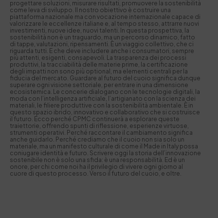
progettare soluzioni, misurare risultati, promuovere la sostenibilità
come leva di sviluppo. Il nostro obiettivo è costruire una
piattaforma nazionale ma con vocazione internazionale capace di
valorizzare le eccellenze italiane e, al tempo stesso, attrarre nuovi
investimenti, nuove idee, nuovi talenti. In questa prospettiva, la
sostenibilità non è un traguardo, ma un percorso dinamico, fatto
di tappe, valutazioni, ripensamenti. È un viaggio collettivo, che ci
riguarda tutti. E che deve includere anche i consumatori, sempre
più attenti, esigenti, consapevoli. La trasparenza dei processi
produttivi, la tracciabilità delle materie prime, la certificazione
degli impatti non sono più optional, ma elementi centrali per la
fiducia del mercato. Guardare al futuro del cuoio significa dunque
superare ogni visione settoriale, per entrare in una dimensione
ecosistemica. Le concerie dialogano con le tecnologie digitali, la
moda con l’intelligenza artificiale, l’artigianato con la scienza dei
materiali, le filiere produttive con la sostenibilità ambientale. È in
questo spazio ibrido, innovativo e collaborativo che si costruisce
il futuro. Ecco perché CPMC continuerà a esplorare queste
traiettorie, offrendo spunti di riflessione, esperienze virtuose,
strumenti operativi. Perché raccontare il cambiamento significa
anche guidarlo. Perché crediamo che il cuoio non sia solo un
materiale, ma un manifesto culturale di come il Made in Italy possa
coniugare identità e futuro. Scrivere oggi la storia dell’innovazione
sostenibile non è solo una sfida: è una responsabilità. Ed è un
onore, per chi come noi ha il privilegio di vivere ogni giorno al
cuore di questo processo. Verso il futuro del cuoio, e oltre.