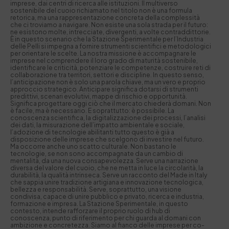
imprese, dai centri di ricerca alle istituzioni. Il multiverso
sostenibile del cuoio richiamato nel titolo non è una formula
retorica, ma una rappresentazione concreta della complessità
che ci troviamo a navigare. Non esiste una sola strada per il futuro:
ne esistono molte, intrecciate, divergenti, a volte contraddittorie.
È in questo scenario che la Stazione Sperimentale per l’Industria
delle Pelli si impegna a fornire strumenti scientifici e metodologici
per orientare le scelte. La nostra missione è accompagnare le
imprese nel comprendere il loro grado di maturità sostenibile,
identificare le criticità, potenziare le competenze, costruire reti di
collaborazione tra territori, settori e discipline. In questo senso,
l’anticipazione non è solo una parola chiave, ma un vero e proprio
approccio strategico. Anticipare significa dotarsi di strumenti
predittivi, scenari evolutivi, mappe di rischio e opportunità.
Significa progettare oggi ciò che il mercato chiederà domani. Non
è facile, ma è necessario. E soprattutto: è possibile. La
conoscenza scientifica, la digitalizzazione dei processi, l’analisi
dei dati, la misurazione dell’impatto ambientale e sociale,
l’adozione di tecnologie abilitanti tutto questo è già a
disposizione delle imprese che scelgono di investire nel futuro.
Ma occorre anche uno scatto culturale. Non bastano le
tecnologie, se non sono accompagnate da un cambio di
mentalità, da una nuova consapevolezza. Serve una narrazione
diversa del valore del cuoio, che ne metta in luce la circolarità, la
durabilità, la qualità intrinseca. Serve un racconto del Made in Italy
che sappia unire tradizione artigiana e innovazione tecnologica,
bellezza e responsabilità. Serve, soprattutto, una visione
condivisa, capace di unire pubblico e privato, ricerca e industria,
formazione e impresa. La Stazione Sperimentale, in questo
contesto, intende rafforzare il proprio ruolo di hub di
conoscenza, punto di riferimento per chi guarda al domani con
ambizione e concretezza. Siamo al fianco delle imprese per co-