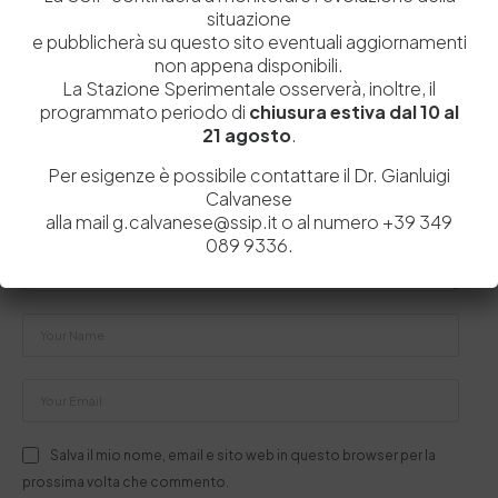
situazione
e pubblicherà su questo sito eventuali aggiornamenti
Lascia un commento
non appena disponibili.
La Stazione Sperimentale osserverà, inoltre, il
Il tuo indirizzo email non sarà pubblicato.
I campi obbligatori sono
programmato periodo di
chiusura estiva dal 10 al
contrassegnati
*
21 agosto
.
Per esigenze è possibile contattare il Dr. Gianluigi
Calvanese
alla mail g.calvanese@ssip.it o al numero +39 349
089 9336.
Salva il mio nome, email e sito web in questo browser per la
prossima volta che commento.