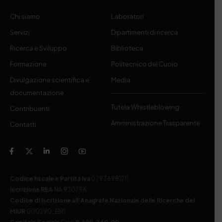
Chi siamo
Laboratori
Servizi
Dipartimenti di ricerca
Ricerca e Sviluppo
Biblioteca
Formazione
Politecnico del Cuoio
Divulgazione scientifica e
Media
documentazione
Tutela Whistleblowing
Contribuenti
Amministrazione Trasparente
Contatti
Codice fiscale e Partita Iva
07936981211
Iscrizione REA
NA 920756
Codice di iscrizione all’Anagrafe Nazionale delle Ricerche del
MIUR
000290_EIRI