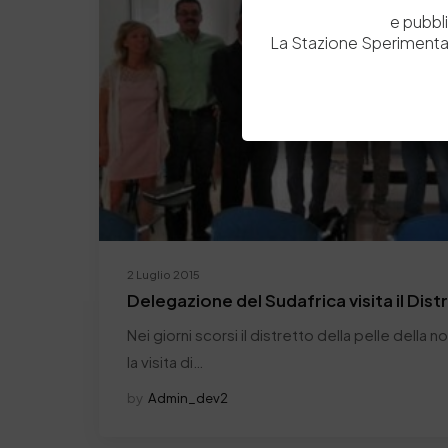
e pubbl
La Stazione Sperimental
2 Luglio 2015
Delegazione del Sudafrica visita il Dist
Nei giorni scorsi il distretto della pelle della 
la visita di…
by
Admin_dev2