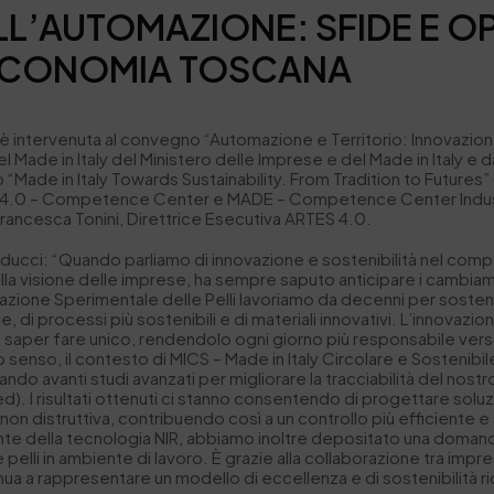
L’AUTOMAZIONE: SFIDE E OP
L’ECONOMIA TOSCANA
i è intervenuta al convegno “Automazione e Territorio: Innovazione
 Made in Italy del Ministero delle Imprese e del Made in Italy e d
lo “Made in Italy Towards Sustainability. From Tradition to Future
4.0 – Competence Center e MADE – Competence Center Industria 4.
Francesca Tonini, Direttrice Esecutiva ARTES 4.0.
lducci: “Quando parliamo di innovazione e sostenibilità nel compar
o e alla visione delle imprese, ha sempre saputo anticipare i cambi
a Stazione Sperimentale delle Pelli lavoriamo da decenni per s
di processi più sostenibili e di materiali innovativi. L’innovazio
un saper fare unico, rendendolo ogni giorno più responsabile ver
to senso, il contesto di MICS – Made in Italy Circolare e Sosteni
ando avanti studi avanzati per migliorare la tracciabilità del nost
ared). I risultati ottenuti ci stanno consentendo di progettare solu
n distruttiva, contribuendo così a un controllo più efficiente e s
nte della tecnologia NIR, abbiamo inoltre depositato una domand
elli in ambiente di lavoro. È grazie alla collaborazione tra imprese
inua a rappresentare un modello di eccellenza e di sostenibilità r