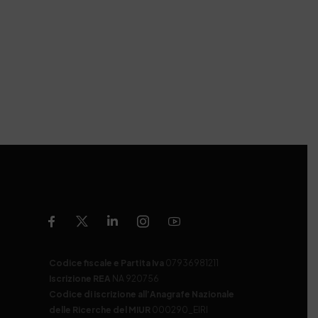
Codice fiscale e Partita Iva
07936981211
Iscrizione REA
NA 920756
Codice di iscrizione all’Anagrafe Nazionale
delle Ricerche del MIUR
000290_EIRI