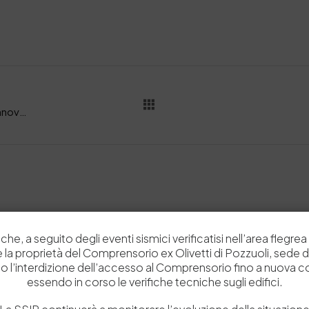
DA CPMC – Corbisiero, Marotta, Zaccaria: “Innovazione e impatto sociale nella filiera del cuoio: alcune evidenze dal progetto SOLARIS”
Related Posts
che, a seguito degli eventi sismici verificatisi nell’area flegrea 
 e la proprietà del Comprensorio ex Olivetti di Pozzuoli, sede d
o l’interdizione dell’accesso al Comprensorio fino a nuova 
essendo in corso le verifiche tecniche sugli edifici.
News