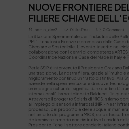
NUOVE FRONTIERE DEL
FILIERE CHIAVE DEL
admin_dev2
0
Like Post
0
Comment
La Stazione Sperimentale per l’Industria delle Pell
PMI”- tenutosi a Firenze e promosso dalle Case del
Circolare e Sostenibile. L’evento, inserito nel cic
collaborazione con i centri di competenza ARTES 
Coordinatrice Nazionale Case del Made in Italy e 
Per la SSIP è intervenuto il Presidente Graziano Ba
una tradizione. La nostra filiera, grazie all’intuit
miglioramento continuo un tratto distintivo. All
aziende nella sperimentazione di nuove tecnologie, 
un impegno culturale: significa dare continuità a 
internazionali”, ha sottolineato Balducci: “In ques
Attraverso il progetto Solaris di MICS, stiamo port
all’impiego di sensori a infrarossi (NIR – Near Infr
processo, del prodotto e delle acque, in maniera no
nell’ambito del programma MICS, sullo stesso fro
determinare in modo non distruttivo l’umidità delle p
Presidente, “che il settore conciario italiano cont