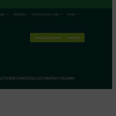
luppo
Biblioteca
Politecnico del Cuoio
Media
Area Contribuenti
Contatti
LE FILIERE CHIAVE DELL’ECONOMIA TOSCANA