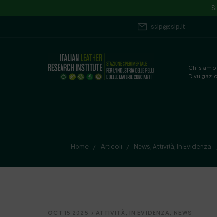
S
ssip@ssip.it
Chi siamo
Divulgazi
Home
Articoli
News
,
Attività
,
In Evidenza
/
/
OCT 15 2025
/
ATTIVITÀ
,
IN EVIDENZA
,
NEWS