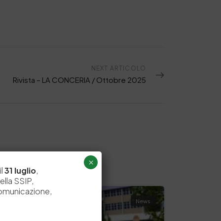
NEXT ARTICOLO
Rivista – LA CONCERIA / Ottobre 2025
×
il
31 luglio
,
ella SSIP,
comunicazione,
News