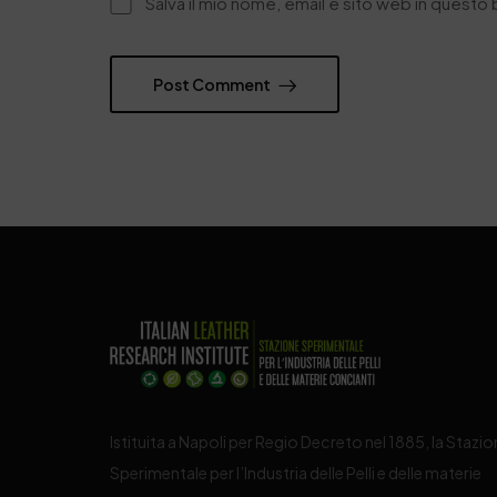
Salva il mio nome, email e sito web in quest
Post Comment
Istituita a Napoli per Regio Decreto nel 1885, la Stazi
Sperimentale per l’Industria delle Pelli e delle materie