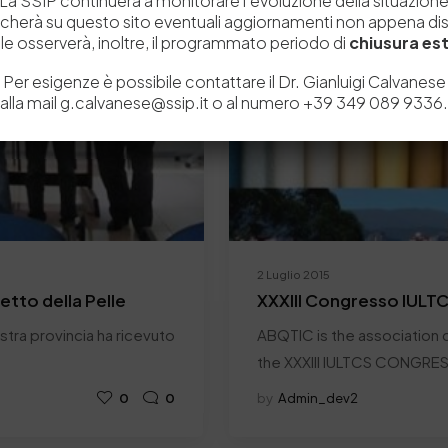
La SSIP continuerà a monitorare l’evoluzione della situazion
icherà su questo sito eventuali aggiornamenti non appena disp
e osserverà, inoltre, il programmato periodo di
chiusura est
Per esigenze è possibile contattare il Dr. Gianluigi Calvanese
alla mail g.calvanese@ssip.it o al numero +39 349 089 9336.
2 Luglio 2015
retto della Pelle
XXXIII Congresso IULT
nostra provincia ha ricevuto
ABQTIC is the association c
the XXXIII IULTCS CONGRE
0
0
by
Admin_dev2