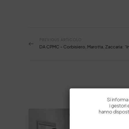
PREVIOUS ARTICOLO
Si informa 
i gestori
hanno dispost