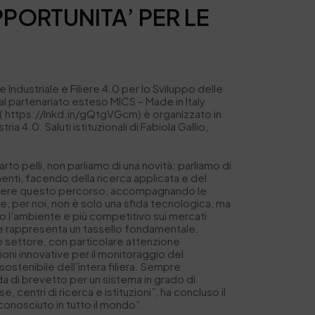
PORTUNITA’ PER LE
 Industriale e Filiere 4.0 per lo Sviluppo delle
al partenariato esteso MICS – Made in Italy
s” ( https://Inkd.in/gQtgVGcm) è organizzato in
0. Saluti istituzionali di Fabiola Gallio,
to pelli, non parliamo di una novità: parliamo di
amenti, facendo della ricerca applicata e del
ostenere questo percorso, accompagnando le
ne, per noi, non è solo una sfida tecnologica, ma
so l’ambiente e più competitivo sui mercati
bile rappresenta un tassello fondamentale.
ro settore, con particolare attenzione
zioni innovative per il monitoraggio del
ostenibile dell’intera filiera. Sempre
a di brevetto per un sistema in grado di
, centri di ricerca e istituzioni”, ha concluso il
iconosciuto in tutto il mondo”.