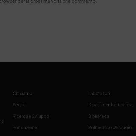
o browser per la prossima volta che commento.
Chi siamo
Laboratori
Servizi
Dipartimenti di ricerca
Ricerca e Sviluppo
Biblioteca
one
Formazione
Politecnico del Cuoio