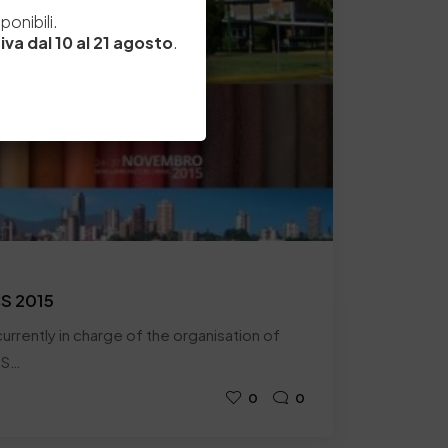
e
onibili.
iva dal 10 al 21 agosto
.
CS 2015
urrently in charge of the organisation of
SS…
0
0