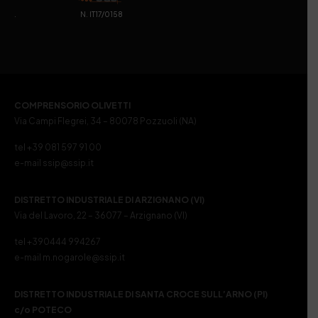
. N. IT17/0158
COMPRENSORIO OLIVETTI
Via Campi Flegrei, 34 – 80078 Pozzuoli (NA)
tel +39 081 597 91 00
e-mail ssip@ssip.it
DISTRETTO INDUSTRIALE DI ARZIGNANO (VI)
Via del Lavoro, 22 – 36077 – Arzignano (VI)
tel +390444 994267
e-mail m.nogarole@ssip.it
DISTRETTO INDUSTRIALE DI SANTA CROCE SULL’ARNO (PI)
c/o POTECO