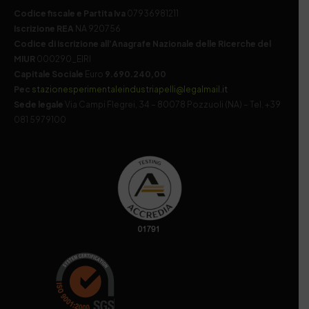
Codice fiscale e Partita Iva
07936981211
Iscrizione REA
NA 920756
Codice di iscrizione all’Anagrafe Nazionale delle Ricerche del
MIUR
000290_EIRI
Capitale Sociale
Euro
9.690.240,00
Pec
stazionesperimentaleindustriapelli@legalmail.it
Sede legale
Via Campi Flegrei, 34 – 80078 Pozzuoli (NA) – Tel. +39
081 5979100