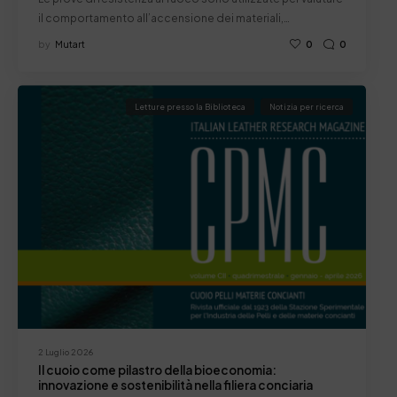
il comportamento all’accensione dei materiali,…
by
Mutart
0
0
Letture presso la Biblioteca
Notizia per ricerca
2 Luglio 2026
Il cuoio come pilastro della bioeconomia:
innovazione e sostenibilità nella filiera conciaria