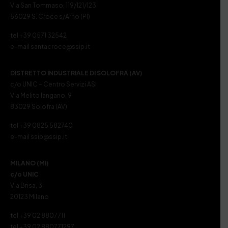
Via San Tommaso, 119/121/123
56029 S. Croce s/Arno (PI)
tel +39 0571 32542
e-mail santacroce@ssip.it
DISTRETTO INDUSTRIALE DI SOLOFRA (AV)
c/o UNIC – Centro Servizi ASI
Via Melito Iangano, 9
83029 Solofra (AV)
tel +39 0825 582740
e-mail ssip@ssip.it
MILANO (MI)
c/o UNIC
Via Brisa, 3
20123 Milano
tel +39 02 8807711
tel +39 02 880771297