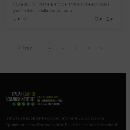
A cura di Ciro Fiola Nel pieno della transizione ecologica
globale, il tema della bioeconomia…
by
Mutart
0
0
Prev
1
2
3
4
5
Istituita a Napoli per Regio Decreto nel 1885, la Stazione
Sperimentale per l’Industria delle Pelli e delle materie concianti