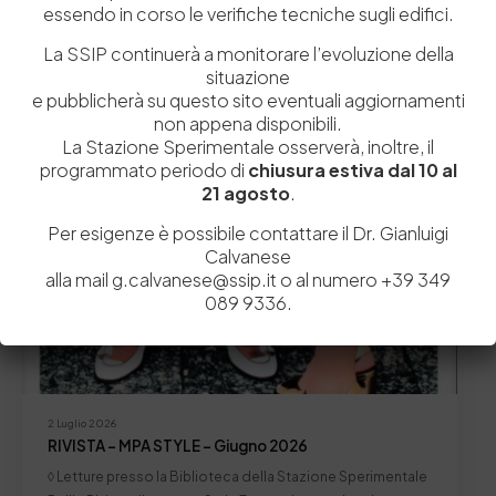
Avolio, Mariacristina Cocca, Maria Emanuela Errico, Marino…
essendo in corso le verifiche tecniche sugli edifici.
by
Mutart
0
0
La SSIP continuerà a monitorare l’evoluzione della
situazione
e pubblicherà su questo sito eventuali aggiornamenti
Biblioteca
Letture presso la Biblioteca
News
non appena disponibili.
La Stazione Sperimentale osserverà, inoltre, il
programmato periodo di
chiusura estiva dal 10 al
21 agosto
.
Per esigenze è possibile contattare il Dr. Gianluigi
Calvanese
alla mail g.calvanese@ssip.it o al numero +39 349
089 9336.
2 Luglio 2026
RIVISTA – MPA STYLE – Giugno 2026
◊ Letture presso la Biblioteca della Stazione Sperimentale