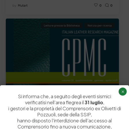
by
Mutart
0
0
Letture presso la Biblioteca
Notizia per ricerca
×
Si informa che, a seguito degli eventi sismici
verificatisi nell’area flegrea il
31 luglio
,
9 Luglio 2026
i gestori e la proprietà del Comprensorio ex Olivetti di
Polimeri bio-derivati: sviluppo e potenziali
Pozzuoli, sede della SSIP,
applicazioni nel settore conciario
hanno disposto l’interdizione dell’accesso al
A cura di Federico Oliveri, Rachele Castaldo, Roberto
Comprensorio fino a nuova comunicazione,