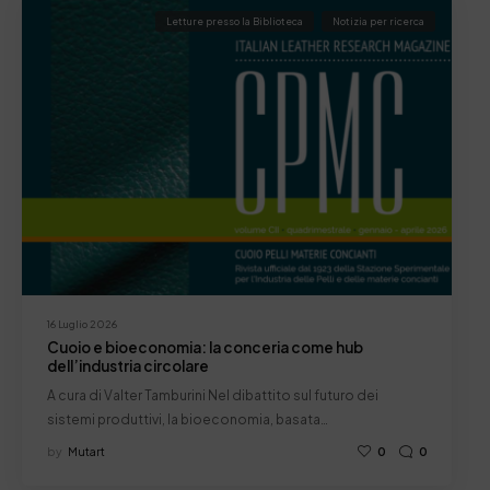
Letture presso la Biblioteca
Notizia per ricerca
16 Luglio 2026
Cuoio e bioeconomia: la conceria come hub
dell’industria circolare
A cura di Valter Tamburini Nel dibattito sul futuro dei
sistemi produttivi, la bioeconomia, basata…
by
Mutart
0
0