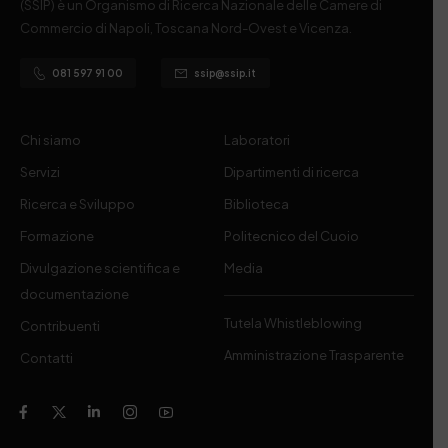
(SSIP) è un Organismo di Ricerca Nazionale delle Camere di
Commercio di Napoli, Toscana Nord-Ovest e Vicenza.
081 597 91 00
ssip@ssip.it
Chi siamo
Laboratori
Servizi
Dipartimenti di ricerca
Ricerca e Sviluppo
Biblioteca
Formazione
Politecnico del Cuoio
Divulgazione scientifica e
Media
documentazione
Tutela Whistleblowing
Contribuenti
Amministrazione Trasparente
Contatti