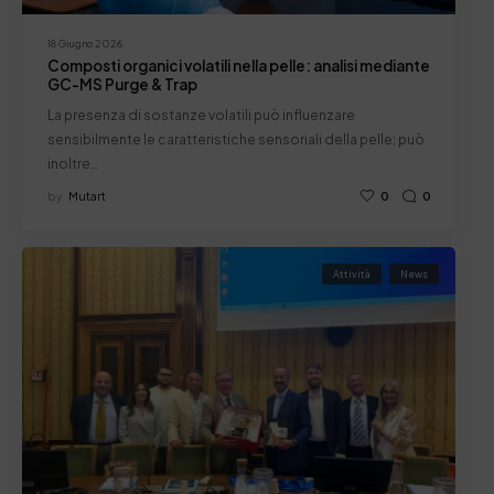
18 Giugno 2026
Composti organici volatili nella pelle: analisi mediante
GC-MS Purge & Trap
La presenza di sostanze volatili può influenzare
sensibilmente le caratteristiche sensoriali della pelle; può
inoltre…
by
Mutart
0
0
Attività
News