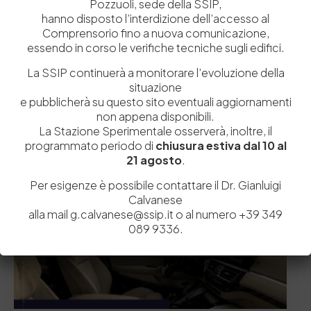
Pozzuoli, sede della SSIP,
24 Giugno 2026
hanno disposto l’interdizione dell’accesso al
Cuoio e bio-based materials avanzati: contributi
scientifici e prospettive dalle ricerche MICS
Comprensorio fino a nuova comunicazione,
essendo in corso le verifiche tecniche sugli edifici.
A cura di Claudia Florio L’impegno, a livello comunitario e
globale per favorire lo…
La SSIP continuerà a monitorare l’evoluzione della
situazione
by
Mutart
0
0
e pubblicherà su questo sito eventuali aggiornamenti
non appena disponibili.
La Stazione Sperimentale osserverà, inoltre, il
Biblioteca
Letture presso la Biblioteca
News
News in evidenza
programmato periodo di
chiusura estiva dal 10 al
21 agosto
.
Per esigenze è possibile contattare il Dr. Gianluigi
Calvanese
alla mail g.calvanese@ssip.it o al numero +39 349
089 9336.