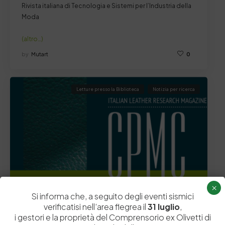
Rivista italiana di Tecnologia e Sistemi per l’Industria della
Moda
(altro…)
by
Mutart
0
Letture presso la Biblioteca
Notizia per ricerca
×
Si informa che, a seguito degli eventi sismici
verificatisi nell’area flegrea il
31 luglio
,
i gestori e la proprietà del Comprensorio ex Olivetti di