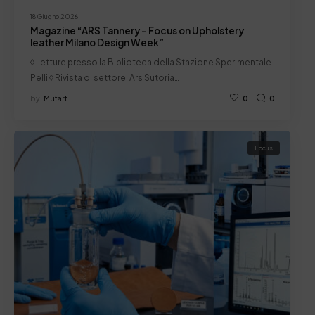
18 Giugno 2026
Magazine “ARS Tannery – Focus on Upholstery
leather Milano Design Week”
◊ Letture presso la Biblioteca della Stazione Sperimentale
Pelli ◊ Rivista di settore: Ars Sutoria…
by
Mutart
0
0
Focus