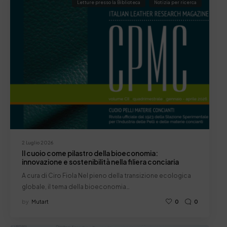
Letture presso la Biblioteca
Notizia per ricerca
2 Luglio 2026
Il cuoio come pilastro della bioeconomia:
innovazione e sostenibilità nella filiera conciaria
A cura di Ciro Fiola Nel pieno della transizione ecologica
globale, il tema della bioeconomia…
by
Mutart
0
0