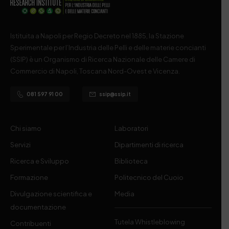
Istituita a Napoli per Regio Decreto nel 1885, la Stazione
Sperimentale per l’Industria delle Pelli e delle materie concianti
(SSIP) è un Organismo di Ricerca Nazionale delle Camere di
Commercio di Napoli, Toscana Nord-Ovest e Vicenza.
081 597 91 00
ssip@ssip.it
Chi siamo
Laboratori
Servizi
Dipartimenti di ricerca
Ricerca e Sviluppo
Biblioteca
Formazione
Politecnico del Cuoio
Divulgazione scientifica e
Media
documentazione
Tutela Whistleblowing
Contribuenti