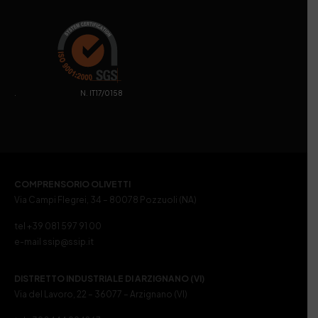
. N. IT17/0158
COMPRENSORIO OLIVETTI
Via Campi Flegrei, 34 – 80078 Pozzuoli (NA)
tel +39 081 597 91 00
e-mail ssip@ssip.it
DISTRETTO INDUSTRIALE DI ARZIGNANO (VI)
Via del Lavoro, 22 – 36077 – Arzignano (VI)