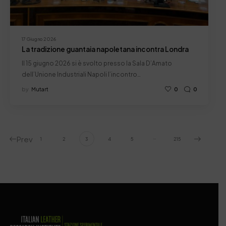
17 Giugno 2026
La tradizione guantaia napoletana incontra Londra
Il 15 giugno 2026 si è svolto presso la Sala D’Amato
dell’Unione Industriali Napoli l’incontro…
by
Mutart
0
0
Prev
…
1
2
3
4
5
215