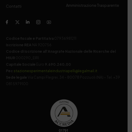
Amministrazione Trasparente
Contatti
Codice fiscale e Partita Iva
07936981211
Iscrizione REA
NA 920756
Codice di iscrizione all’Anagrafe Nazionale delle Ricerche del
MIUR
000290_EIRI
Capitale Sociale
Euro
9.690.240,00
Pec
stazionesperimentaleindustriapelli@legalmail.it
Sede legale
Via Campi Flegrei, 34 – 80078 Pozzuoli (NA) – Tel. +39
081 5979100