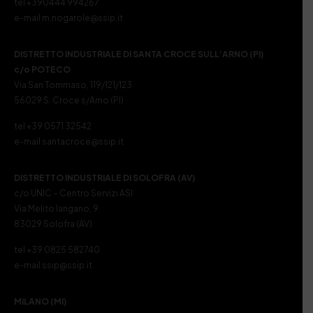
tel +390444 994267
e-mail m.nogarole@ssip.it
DISTRETTO INDUSTRIALE DI SANTA CROCE SULL’ARNO (PI)
c/o POTECO
Via San Tommaso, 119/121/123
56029 S. Croce s/Arno (PI)
tel +39 0571 32542
e-mail santacroce@ssip.it
DISTRETTO INDUSTRIALE DI SOLOFRA (AV)
c/o UNIC – Centro Servizi ASI
Via Melito Iangano, 9
83029 Solofra (AV)
tel +39 0825 582740
e-mail ssip@ssip.it
MILANO (MI)