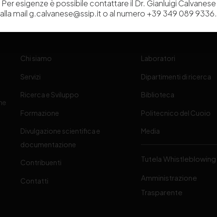
Per esigenze è possibile contattare il Dr. Gianluigi Calvanese
alla mail g.calvanese@ssip.it o al numero +39 349 089 9336.
Chi siamo
Laboratori
Servizi
Dipartimenti di ricerca
Ricerca e Sviluppo
Biblioteca
one
Formazione
Politecnico del Cuoio
Divulgazione scientifica e
Media
-
documentazione
Tutela Whistleblowing
Contribuenti
Amministrazione
Contatti
Trasparente