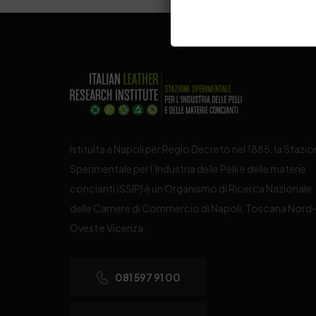
Istituita a Napoli per Regio Decreto nel 1885, la Stazi
Sperimentale per l’Industria delle Pelli e delle materie
concianti (SSIP) è un Organismo di Ricerca Nazionale
delle Camere di Commercio di Napoli, Toscana Nord
Ovest e Vicenza.
081 597 91 00