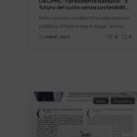
Da CPMC: Il presidente Balducci: “Il
futuro del cuoio senza sostenibilità
non esiste”
Molto spesso, nei dibattiti e nella opinione
pubblica, il Made in Italy è slogan, alcune…
by
Admin_dev2
0
0
News
Newsletter