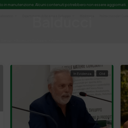
to in manutenzione. Alcuni contenuti potrebbero non essere aggiornati.
Balducci
Laboratori
Dipartimenti di Ricerca e Sviluppo
Biblioteca
Politecnico del Cuo
Servizi
Ricerca e Sviluppo
Formazione
e scientifica e documentazione
In Evidenza
Old