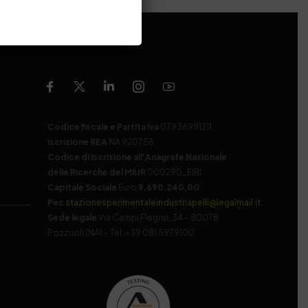
Codice fiscale e Partita Iva
07936981211
Iscrizione REA
NA 920756
Codice di iscrizione all’Anagrafe Nazionale
delle Ricerche del MIUR
000290_EIRI
Capitale Sociale
Euro
9.690.240,00
Pec
stazionesperimentaleindustriapelli@legalmail.it
Sede legale
Via Campi Flegrei, 34 – 80078
Pozzuoli (NA) – Tel. +39 081 5979100