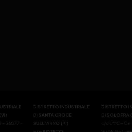
DUSTRIALE
DISTRETTO INDUSTRIALE
DISTRETTO I
VI)
DI SANTA CROCE
DI SOLOFRA 
22 – 36077 –
SULL’ARNO (PI)
c/o UNIC – Cen
c/o POTECO
Via Melito Iang