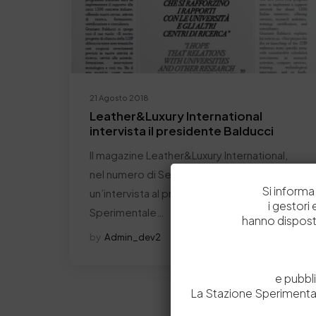
21 Agosto 2018
Leather&Luxury International
intervista il presidente Balducci
Il magazine Leather&Luxury International,
nel numero di Settembre 2018, pubblica
Si informa 
un’intervista al presidente della Stazione
i gestori
Sperimentale…
hanno dispost
by
Admin_dev2
0
0
e pubbl
La Stazione Sperimental