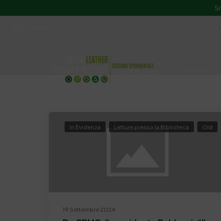
Si
ssip@ssip.it
Chi siamo
Divulgazion
In Evidenza
Letture presso la Biblioteca
Old
19 Settembre 2024