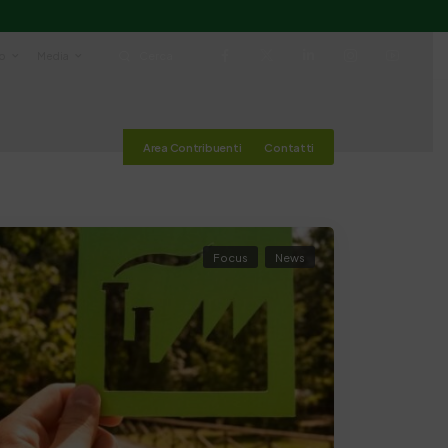
io
Media
Cerca
Area Contribuenti
Contatti
Focus
News