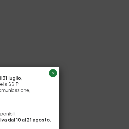
×
il
31 luglio
,
ella SSIP,
comunicazione,
e
onibili.
iva dal 10 al 21 agosto
.