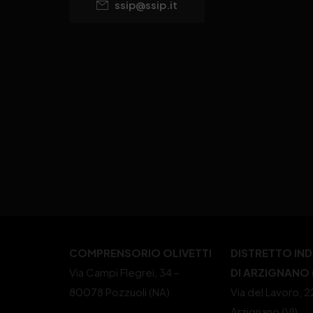
ssip@ssip.it
COMPRENSORIO OLIVETTI
DISTRETTO IN
Via Campi Flegrei, 34 –
DI ARZIGNANO (
80078 Pozzuoli (NA)
Via del Lavoro, 
Arzignano (VI)