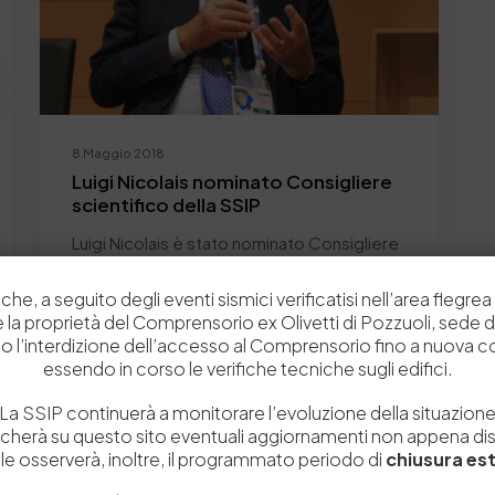
8 Maggio 2018
Luigi Nicolais nominato Consigliere
scientifico della SSIP
Luigi Nicolais è stato nominato Consigliere
scientifico della Stazione Sperimentale per
che, a seguito degli eventi sismici verificatisi nell’area flegrea 
l’Industria delle Pelli e…
 e la proprietà del Comprensorio ex Olivetti di Pozzuoli, sede d
by
Admin_dev2
0
0
o l’interdizione dell’accesso al Comprensorio fino a nuova 
essendo in corso le verifiche tecniche sugli edifici.
La SSIP continuerà a monitorare l’evoluzione della situazion
icherà su questo sito eventuali aggiornamenti non appena disp
e osserverà, inoltre, il programmato periodo di
chiusura est