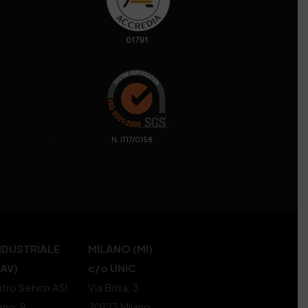
. N. IT17/0158
NDUSTRIALE
MILANO (MI)
(AV)
c/o UNIC
tro Servizi ASI
Via Brisa, 3
ano, 9
20123 Milano