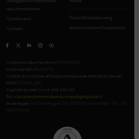
Divulgazione scientifica e
Media
documentazione
Tutela Whistleblowing
Contribuenti
Amministrazione Trasparente
Contatti
Codice fiscale e Partita Iva
07936981211
Iscrizione REA
NA 920756
Codice di iscrizione all’Anagrafe Nazionale delle Ricerche del
MIUR
000290_EIRI
Capitale Sociale
Euro
9.690.240,00
Pec
stazionesperimentaleindustriapelli@legalmail.it
Sede legale
Via Campi Flegrei, 34 – 80078 Pozzuoli (NA) – Tel. +39
081 5979100