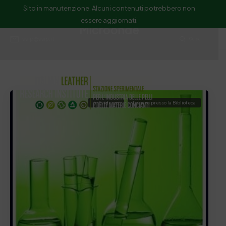
Sito in manutenzione. Alcuni contenuti potrebbero non
essere aggiornati.
Microonde
ssip@ssip.it
Cerca
In Evidenza
Letture presso la Biblioteca