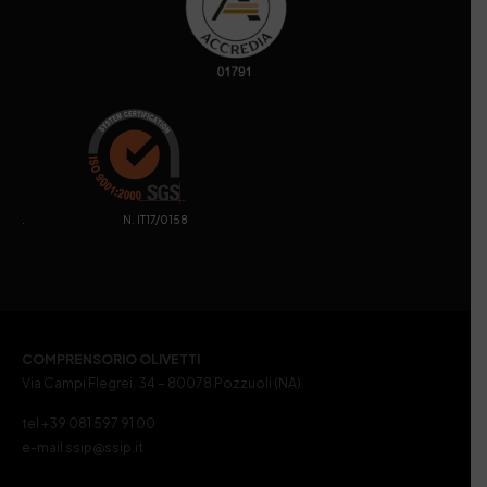
. N. IT17/0158
COMPRENSORIO OLIVETTI
Via Campi Flegrei, 34 – 80078 Pozzuoli (NA)
tel +39 081 597 91 00
e-mail ssip@ssip.it