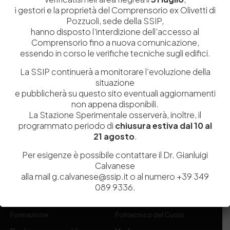
i gestori e la proprietà del Comprensorio ex Olivetti di
Pozzuoli, sede della SSIP,
hanno disposto l’interdizione dell’accesso al
Comprensorio fino a nuova comunicazione,
essendo in corso le verifiche tecniche sugli edifici.
La SSIP continuerà a monitorare l’evoluzione della
Istituita a Napoli per Regio Decreto nel 1885, la Stazione
situazione
Sperimentale per l’Industria delle Pelli e delle materie concianti
e pubblicherà su questo sito eventuali aggiornamenti
(SSIP) è un Organismo di Ricerca Nazionale delle Camere di
non appena disponibili.
Commercio di Napoli, Toscana Nord-Ovest e Vicenza.
La Stazione Sperimentale osserverà, inoltre, il
programmato periodo di
chiusura estiva dal 10 al
081 597 91 00
ssip@ssip.it
21 agosto
.
Per esigenze è possibile contattare il Dr. Gianluigi
Calvanese
Chi siamo
Laboratori
alla mail g.calvanese@ssip.it o al numero +39 349
Servizi
Dipartimenti di ricerca
089 9336.
Ricerca e Sviluppo
Biblioteca
Formazione
Politecnico del Cuoio