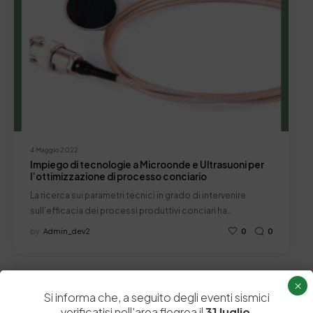
4 Maggio 2022
Impiego di tecnologie a Microonde e Ultrasuoni per
l’ottimizzazione di processo conciario
La ricerca sui parametri tecnici in grado di intervenire
sull’efficacia dei processi produttivi conciari ha…
by
Admin_dev2
0
0
×
Si informa che, a seguito degli eventi sismici
verificatisi nell’area flegrea il
31 luglio
,