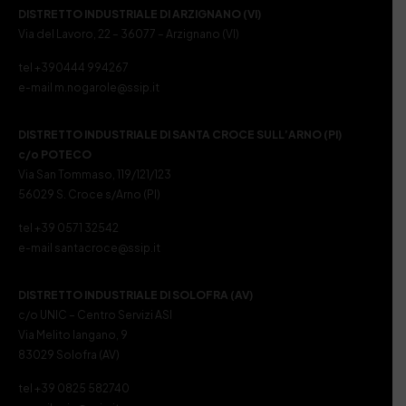
DISTRETTO INDUSTRIALE DI ARZIGNANO (VI)
Via del Lavoro, 22 – 36077 – Arzignano (VI)
tel +390444 994267
e-mail m.nogarole@ssip.it
DISTRETTO INDUSTRIALE DI SANTA CROCE SULL’ARNO (PI)
c/o POTECO
Via San Tommaso, 119/121/123
56029 S. Croce s/Arno (PI)
tel +39 0571 32542
e-mail santacroce@ssip.it
DISTRETTO INDUSTRIALE DI SOLOFRA (AV)
c/o UNIC – Centro Servizi ASI
Via Melito Iangano, 9
83029 Solofra (AV)
tel +39 0825 582740