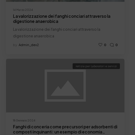
14 Marzo 2024
La valorizzazione dei fanghi conciari attraverso la
digestione anaerobica
La valorizzazione dei fanghi conciari attraverso la
digestione anaerobica
by
Admin_dev2
0
0
notizia per Laboratori e servizi
18 Gennaio 2024
Fanghi di conceria come precursori per adsorbenti di
composti inquinanti: un esempio di economia