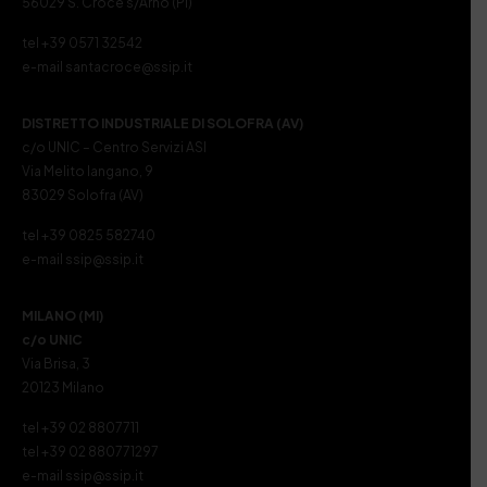
56029 S. Croce s/Arno (PI)
tel +39 0571 32542
e-mail santacroce@ssip.it
DISTRETTO INDUSTRIALE DI SOLOFRA (AV)
c/o UNIC – Centro Servizi ASI
Via Melito Iangano, 9
83029 Solofra (AV)
tel +39 0825 582740
e-mail ssip@ssip.it
MILANO (MI)
c/o UNIC
Via Brisa, 3
20123 Milano
tel +39 02 8807711
tel +39 02 880771297
e-mail ssip@ssip.it