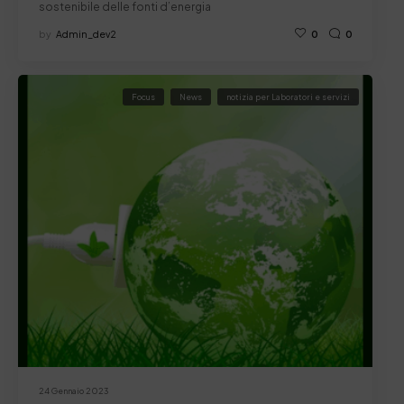
sostenibile delle fonti d’energia
by
Admin_dev2
0
0
Focus
News
notizia per Laboratori e servizi
24 Gennaio 2023