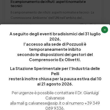
Il campionamento dei rifiuti: aspetti normativi e
tecnici
Il campionamento dei rifiuti: aspetti normativi e tecnici La
Commissione ‘Ambiente’ dell’UNI nell’ambito del…
by
Admin_dev2
0
0
×
A seguito degli eventi bradisismici del 31 luglio
2026,
Focus
l’accesso alla sede di Pozzuoli è
temporaneamente inibito
secondo le disposizioni dei gestori del
Comprensorio Ex Olivetti.
La Stazione Sperimentale per l’Industria delle
Pelli
resterà inoltre chiusa per la pausa estiva dal 10
al 21 agosto 2026.
Per urgenze è possibile contattare il Dr. Gianluigi
Calvanese
alla mail g.calvanese@ssip.it o al numero +39 349
089 9336.