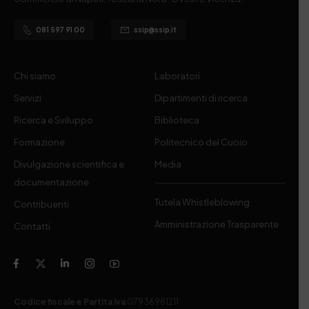
081 597 91 00
ssip@ssip.it
Chi siamo
Laboratori
Servizi
Dipartimenti di ricerca
Ricerca e Sviluppo
Biblioteca
Formazione
Politecnico del Cuoio
Divulgazione scientifica e
Media
documentazione
Tutela Whistleblowing
Contribuenti
Amministrazione Trasparente
Contatti
Codice fiscale e Partita Iva
07936981211