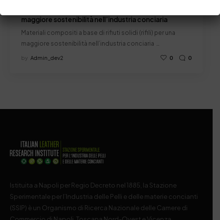
12 Gennaio 2023
Materiali compositi a base di rifiuti solidi (rifili) per una
maggiore sostenibilità nell’industria conciaria
Materiali compositi a base di rifiuti solidi (rifili) per una
maggiore sostenibilità nell’industria conciaria …
by
Admin_dev2
0
0
Istituita a Napoli per Regio Decreto nel 1885, la Stazione
Sperimentale per l’Industria delle Pelli e delle materie concianti
(SSIP) è un Organismo di Ricerca Nazionale delle Camere di
Commercio di Napoli, Toscana Nord-Ovest e Vicenza.