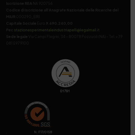
Iscrizione REA
NA 920756
Codice di iscrizione all’Anagrafe Nazionale delle Ricerche del
MIUR
000290_EIRI
Capitale Sociale
Euro
9.690.240,00
Pec
stazionesperimentaleindustriapelli@legalmail.it
Sede legale
Via Campi Flegrei, 34 – 80078 Pozzuoli (NA) – Tel. +39
081 5979100
. N. IT17/0158