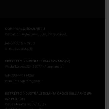
COMPRENSORIO OLIVETTI
Via Campi Flegrei, 34 – 80078 Pozzuoli (NA)
tel +39 081 597 91 00
e-mail ssip@ssip.it
DISTRETTO INDUSTRIALE DI ARZIGNANO (VI)
Via del Lavoro, 22 – 36077 – Arzignano (VI)
tel +390444 994267
e-mail m.nogarole@ssip.it
DISTRETTO INDUSTRIALE DI SANTA CROCE SULL’ARNO (PI)
c/o POTECO
Via San Tommaso, 119/121/123