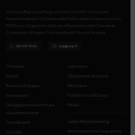
Istituita a Napoli per Regio Decreto nel 1885, la Stazione
Sperimentale per l’Industria delle Pelli e delle materie concianti
(SSIP) è un Organismo di Ricerca Nazionale delle Camere di
Commercio di Napoli, Toscana Nord-Ovest e Vicenza.
081 597 91 00
ssip@ssip.it
Chi siamo
Laboratori
Servizi
Dipartimenti di ricerca
Ricerca e Sviluppo
Biblioteca
Formazione
Politecnico del Cuoio
Divulgazione scientifica e
Media
documentazione
Tutela Whistleblowing
Contribuenti
Amministrazione Trasparente
Contatti