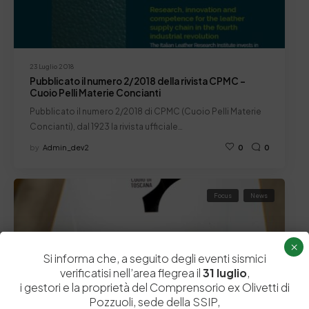
23 Luglio 2018
Pubblicato il numero 2/2018 della rivista CPMC –
Cuoio Pelli Materie Concianti
Pubblicato il numero 2/2018 di CPMC (Cuoio Pelli Materie
Concianti), dal 1923 la rivista ufficiale…
by
Admin_dev2
0
0
Focus
News
×
Si informa che, a seguito degli eventi sismici
verificatisi nell’area flegrea il
31 luglio
,
i gestori e la proprietà del Comprensorio ex Olivetti di
Pozzuoli, sede della SSIP,