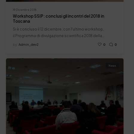
19 Dicembre 2018
Workshop SSIP: conclusi gli incontri del 2018 in
Toscana
Si è concluso il 12 dicembre, con l'ultimo workshop,
il Programma di divulgazione scientifica 2018 della…
by
Admin_dev2
0
0
News