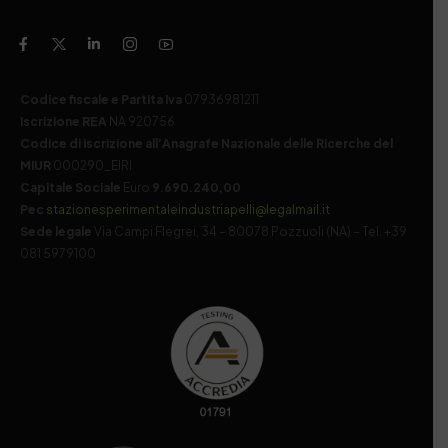
Codice fiscale e Partita Iva
07936981211
Iscrizione REA
NA 920756
Codice di iscrizione all’Anagrafe Nazionale delle Ricerche del
MIUR
000290_EIRI
Capitale Sociale
Euro
9.690.240,00
Pec
stazionesperimentaleindustriapelli@legalmail.it
Sede legale
Via Campi Flegrei, 34 – 80078 Pozzuoli (NA) – Tel. +39
081 5979100