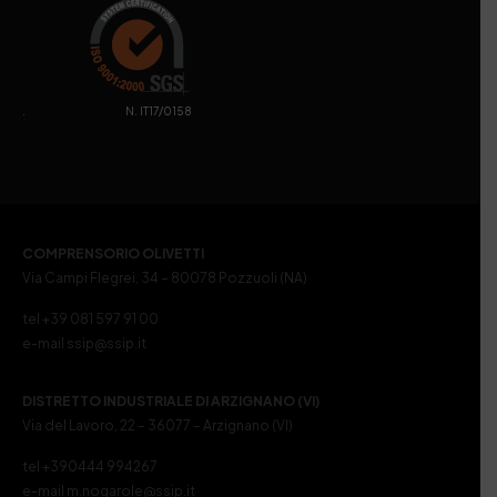
. N. IT17/0158
COMPRENSORIO OLIVETTI
Via Campi Flegrei, 34 – 80078 Pozzuoli (NA)
tel +39 081 597 91 00
e-mail ssip@ssip.it
DISTRETTO INDUSTRIALE DI ARZIGNANO (VI)
Via del Lavoro, 22 – 36077 – Arzignano (VI)
tel +390444 994267
e-mail m.nogarole@ssip.it