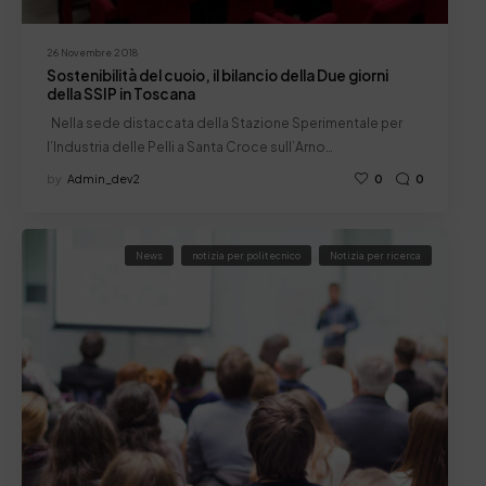
26 Novembre 2018
Sostenibilità del cuoio, il bilancio della Due giorni
della SSIP in Toscana
Nella sede distaccata della Stazione Sperimentale per
l’Industria delle Pelli a Santa Croce sull’Arno…
by
Admin_dev2
0
0
News
notizia per politecnico
Notizia per ricerca