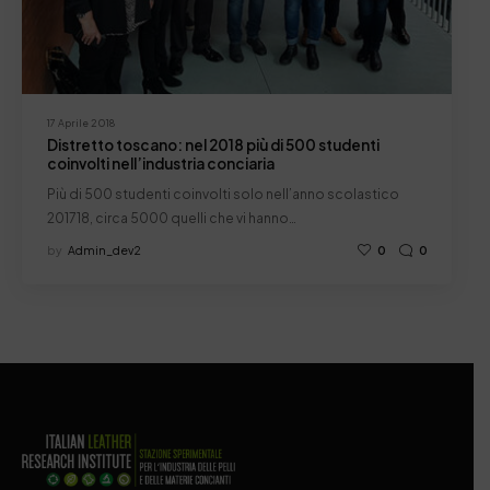
17 Aprile 2018
Distretto toscano: nel 2018 più di 500 studenti
coinvolti nell’industria conciaria
Più di 500 studenti coinvolti solo nell’anno scolastico
201718, circa 5000 quelli che vi hanno…
by
Admin_dev2
0
0