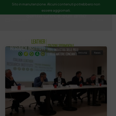
Sito in manutenzione. Alcuni contenuti potrebbero non
essere aggiornati.
Santa Croce Sull’arno
ssip@ssip.it
Cerca
Attività
News