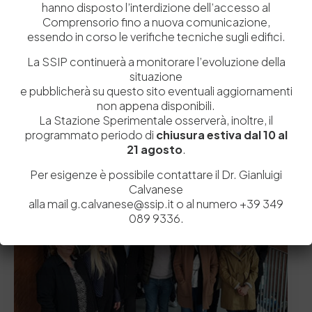
hanno disposto l’interdizione dell’accesso al
Comprensorio fino a nuova comunicazione,
essendo in corso le verifiche tecniche sugli edifici.
La SSIP continuerà a monitorare l’evoluzione della
situazione
19 Aprile 2018
e pubblicherà su questo sito eventuali aggiornamenti
Cuoio di Toscana in cattedra a La Sapienza
non appena disponibili.
Giovedì 12 aprile il Consorzio protagonista di uno dei
La Stazione Sperimentale osserverà, inoltre, il
seminari del ciclo “I professionisti della…
programmato periodo di
chiusura estiva dal 10 al
21 agosto
.
by
Admin_dev2
0
0
Per esigenze è possibile contattare il Dr. Gianluigi
Calvanese
Focus
News
alla mail g.calvanese@ssip.it o al numero +39 349
089 9336.