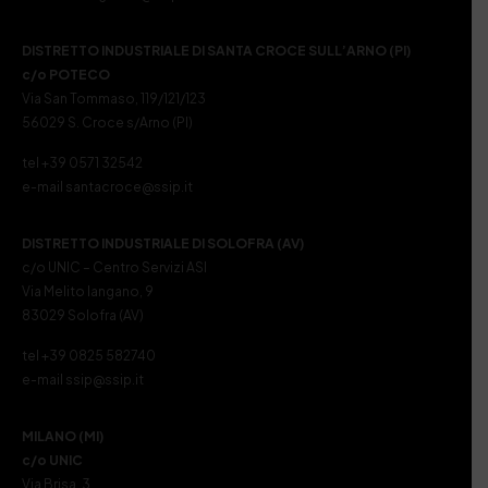
DISTRETTO INDUSTRIALE DI SANTA CROCE SULL’ARNO (PI)
c/o POTECO
Via San Tommaso, 119/121/123
56029 S. Croce s/Arno (PI)
tel +39 0571 32542
e-mail santacroce@ssip.it
DISTRETTO INDUSTRIALE DI SOLOFRA (AV)
c/o UNIC – Centro Servizi ASI
Via Melito Iangano, 9
83029 Solofra (AV)
tel +39 0825 582740
e-mail ssip@ssip.it
MILANO (MI)
c/o UNIC
Via Brisa, 3