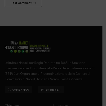
Post Comment
Istituita a Napoli per Regio Decreto nel 1885, la Stazione
Sperimentale per l’Industria delle Pelli e delle materie concianti
(SSIP) è un Organismo di Ricerca Nazionale delle Camere di
Commercio di Napoli, Toscana Nord-Ovest e Vicenza.
081 597 91 00
ssip@ssip.it
Chi siamo
Laboratori