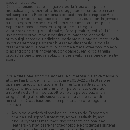
based Industries.
Da tale scenario nasce l’esigenza, per la filiera della pelle, di
moltiplicare gli sforzi nell’ottica di aggiudicarsi un ruolo primario
nel campo della Bioeconomia e del sistema delle imprese Bio-
based, non solo in ragione della premessa su cui si fonda (ovvero
sull’impiego di uno scarto dell’industria alimentare), ma per la
capacità di saper prevedere opportune strategie di
valorizzazione degli scarti a valle; sforzi, peraltro, resi più difficili in
un contesto produttivo in continuo mutamento, che vede
stravolti gli approcci tradizionali per la produzione del materiale in
un’ottica sempre più sostenibile (specialmente riguardo alla
crescente produzione di cuoi chrome e metal-free con impiego
di agenti concianti innovativi), con conseguenti criticità nella
progettazione di nuove soluzione per la valorizzazione dei relativi
scarti.
In tale direzione, sono da leggersi le numerose iniziative messe in
atto nell’ambito del Piano Industriale 2020-22 dalla Stazione
Sperimentale, con particolare riferimento alla attivazione di
progetti di ricerca, sia interni, che in partenariato con altre
università ed enti di ricerca, oltre che alla partecipazione a
progetti integrati di rilevanza nazionale, a valere su fondi
ministeriali. Costituiscono esempi in tal senso, le seguenti
iniziative:
Avvio delle attività di previste nell’ambito del Progetto di
ricerca e sviluppo: Automation, eco-sustainability and
circularity for the manufacturing of nanofunctionalized
leathers – Sintetizzare nanotecnologie e progettare sistemi
evoluti per la lavorazione di nuove famiglie di pelli