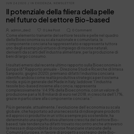
JUN 24 2020
/
IN EVIDENZA
,
NEWSLETTER
Il potenziale della filiera della pelle
nel futuro del settore Bio-based
admin_dev2
0
Like Post
0
Comment
Come elemento trainante del settore tessile e pelle nel quadro
della Bioeconomia su scala nazionale e comunitaria, la
componente conciaria ha rappresentato e rappresenta tuttora
uno degli esempi più virtuosi di impiego di risorse naturali,
derivanti da scarti dell’industria alimentare, per la produzione di
beni di largo consumo.
I risultati emersi dal recente ultimo rapporto sulla Bioeconomia in
Europa (6° Rapporto annuale – Direzione Studi e Ricerche di Intesa
Sanpaolo, giugno 2020), premiano difatti l’industria conciaria
identificandola come realtà produttiva strategica per il sistema
moda, e più in generale del Made in Italy, laddove “l’industria
tessile bio-based insieme alla concia, rappresenta
complessivamente “il 4,9% della Bioeconomia, con un valore di
produzione pari a 16,8 miliardi di euro nel 2018, in crescita dell’1,7%,
grazie in particolare alla componente conciaria.”
Più in generale, attualmente, l’evoluzione dell’economia su scala
globale, che ha portato ad una necessità di ridisegnare prodotti
ed approcci produttivi in un’ottica sempre più sostenibile, ha
determinato una significativa ulteriore crescita del settore Bio-
based; tale tendenza ha difatti trovato riscontro anche attraverso
la messa in disponibilità di risorse finanziarie stanziate della
Comunità Europea, in favore di progetti a sostegno delle Bio-