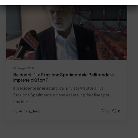
15 Maggio 2018
Balducci: “La Stazione Sperimentale Pelli rende le
imprese più forti”
Il presidente intervistato dalla rivista Arsutoria: “La
Stazione Sperimentale deve essere in prima linea per
rendere…
by
Admin_dev2
0
0