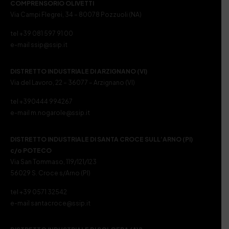
COMPRENSORIO OLIVETTI
Via Campi Flegrei, 34 – 80078 Pozzuoli (NA)
tel +39 081 597 91 00
e-mail ssip@ssip.it
DISTRETTO INDUSTRIALE DI ARZIGNANO (VI)
Via del Lavoro, 22 – 36077 – Arzignano (VI)
tel +390444 994267
e-mail m.nogarole@ssip.it
DISTRETTO INDUSTRIALE DI SANTA CROCE SULL’ARNO (PI)
c/o POTECO
Via San Tommaso, 119/121/123
56029 S. Croce s/Arno (PI)
tel +39 0571 32542
e-mail santacroce@ssip.it