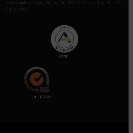
Sede legale
Via Campi Flegrei, 34 – 80078 Pozzuoli (NA) – Tel. +39
081 5979100
. N. IT17/0158