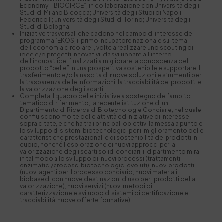
Economy – BIOCIRCE”, in collaborazione con Università degli
Studi di Milano Bicocca; Università degli Studi di Napoli
Federico II; Università degli Studi di Torino; Università degli
Studi di Bologna.
Iniziative trasversali che cadono nel campo di interesse del
programma “EKOS, il primo incubatore nazionale sul tema
dell’economia circolare”, volto a realizzare uno scouting di
idee e/o progetti innovativi, da sviluppare all’interno
dell’incubatrice, finalizzati a migliorare la conoscenza del
prodotto “pelle” in una prospettiva sostenibile e supportare il
trasferimento e/o la nascita di nuove soluzioni e strumenti per
la trasparenza delle informazioni, la tracciabilità dei prodotti e
la valorizzazione degli scarti.
Completa il quadro delle iniziative a sostegno dell’ambito
tematico di riferimento, la recente istituzione di un
Dipartimento di Ricerca di Biotecnologie Conciarie, nel quale
confluiscono molte delle attività ed iniziative di interesse
sopra citate, e che ha tra i principali obiettivi la messa a punto e
lo sviluppo di sistemi biotecnologici per il miglioramento delle
caratteristiche prestazionali e di sostenibilità dei prodotti in
cuoio, nonché l’esplorazione di nuovi approcci per la
valorizzazione degli scarti solidi conciari; il dipartimento mira
in tal modo allo sviluppo di: nuovi processi (trattamenti
enzimatici/processi biotecnologici evoluti); nuovi prodotti
(nuovi agenti per il processo conciario, nuovi materiali
biobased, con nuove destinazioni d’uso per i prodotti della
valorizzazione); nuovi servizi (nuovi metodi di
caratterizzazione e sviluppo di sistemi di certificazione e
tracciabilità, nuove offerte formative).