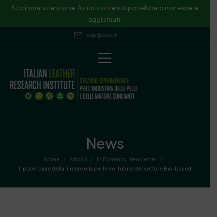
Sito in manutenzione. Alcuni contenuti potrebbero non essere
aggiornati.
ssip@ssip.it
News
/
/
/
Home
Articoli
In Evidenza
,
Newsletter
Il potenziale della filiera della pelle nel futuro del settore Bio-based