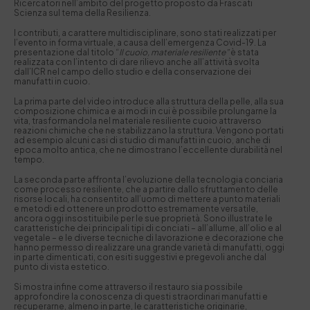
Ricercatori nell’ambito del progetto proposto da Frascati
Scienza sul tema della Resilienza.
I contributi, a carattere multidisciplinare, sono stati realizzati per
l’evento in forma virtuale, a causa dell’emergenza Covid-19. La
presentazione dal titolo “
Il cuoio, materiale resiliente”
è stata
realizzata con l’intento di dare rilievo anche all’attività svolta
dall’ICR nel campo dello studio e della conservazione dei
manufatti in cuoio
.
La prima parte del video introduce alla struttura della pelle, alla sua
composizione chimica e ai modi in cui è possibile prolungarne la
vita, trasformandola nel materiale resiliente cuoio attraverso
reazioni chimiche che ne stabilizzano la struttura. Vengono portati
ad esempio alcuni casi di studio di manufatti in cuoio, anche di
epoca molto antica, che ne dimostrano l’eccellente durabilità nel
tempo.
La seconda parte affronta l’evoluzione della tecnologia conciaria
come processo resiliente, che a partire dallo sfruttamento delle
risorse locali, ha consentito all’uomo di mettere a punto materiali
e metodi ed ottenere un prodotto estremamente versatile,
ancora oggi insostituibile per le sue proprietà. Sono illustrate le
caratteristiche dei principali tipi di conciati – all’allume, all’olio e al
vegetale – e le diverse tecniche di lavorazione e decorazione che
hanno permesso di realizzare una grande varietà di manufatti, oggi
in parte dimenticati, con esiti suggestivi e pregevoli anche dal
punto di vista estetico.
Si mostra infine come attraverso il restauro sia possibile
approfondire la conoscenza di questi straordinari manufatti e
recuperarne, almeno in parte, le caratteristiche originarie,