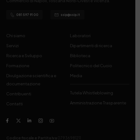
Commercio di Napoli, Toscana Nord-Ovest e Vicenza.
081 597 91 00
ssip@ssip.it
Chi siamo
Laboratori
Servizi
Dipartimenti di ricerca
Ricerca e Sviluppo
Biblioteca
Formazione
Politecnico del Cuoio
Divulgazione scientifica e
Media
documentazione
Tutela Whistleblowing
Contribuenti
Amministrazione Trasparente
Contatti
Codice fiscale e Partita Iva
07936981211