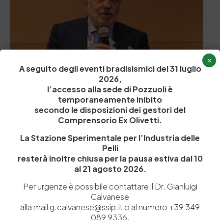
×
A seguito degli eventi bradisismici del 31 luglio
2026,
l’accesso alla sede di Pozzuoli è
temporaneamente inibito
31 Marzo 2020
secondo le disposizioni dei gestori del
L’innovazione tecnologica e la ricerca scientifica
Comprensorio Ex Olivetti.
31◊ Letture presso la Biblioteca della Stazione
Sperimentale Pelli ◊ Autore: Professore Luigi Nicolais,
La Stazione Sperimentale per l’Industria delle
Consigliere scientifico…
Pelli
resterà inoltre chiusa per la pausa estiva dal 10
by
Admin_dev2
0
0
al 21 agosto 2026.
Per urgenze è possibile contattare il Dr. Gianluigi
Calvanese
alla mail g.calvanese@ssip.it o al numero +39 349
089 9336.