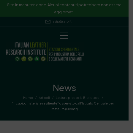
Sito in manutenzione. Alcuni contenuti potrebbero non essere
aggiornati.
ssip@ssip.it
News
/
/
/
Home
Articoli
Letture presso la Biblioteca
“Il cuoio, materiale resiliente” osservato dall’Istituto Centrale per il
Restauro (Mibact)