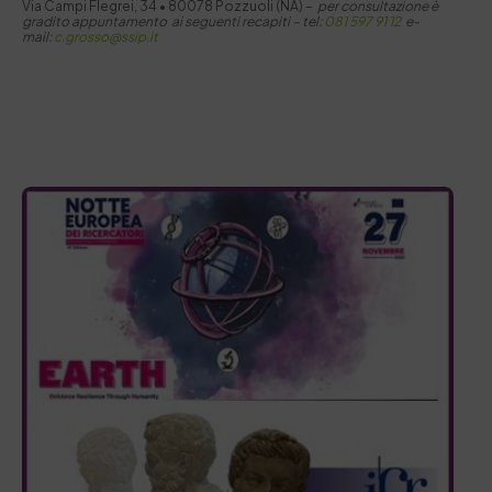
Via Campi Flegrei, 34 • 80078 Pozzuoli (NA) –
per consultazione è
gradito appuntamento ai seguenti recapiti –
tel:
081 597 91 12
e-
mail:
c.grosso@ssip.it