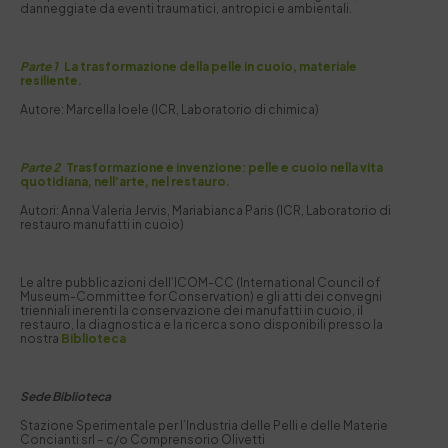
danneggiate da eventi traumatici, antropici e ambientali.
Parte 1
La trasformazione della pelle in cuoio, materiale
resiliente.
Autore: Marcella Ioele (ICR, Laboratorio di chimica)
Parte 2
Trasformazione e invenzione: pelle e cuoio nella vita
quotidiana, nell’arte, nel restauro.
Autori: Anna Valeria Jervis, Mariabianca Paris (ICR, Laboratorio di
restauro manufatti in cuoio)
Le altre pubblicazioni dell’ICOM-CC (International Council of
Museum-Committee for Conservation) e gli atti dei convegni
trienniali inerenti la conservazione dei manufatti in cuoio, il
restauro, la diagnostica e la ricerca sono disponibili presso la
nostra
Biblioteca
Sede Biblioteca
Stazione Sperimentale per I’Industria delle Pelli e delle Materie
Concianti srl – c/o Comprensorio Olivetti