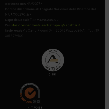
Iscrizione REA
NA 920756
Codice di iscrizione all’Anagrafe Nazionale delle Ricerche del
MIUR
000290_EIRI
Capitale Sociale
Euro
9.690.240,00
Pec
stazionesperimentaleindustriapelli@legalmail.it
Sede legale
Via Campi Flegrei, 34 – 80078 Pozzuoli (NA) – Tel. +39
081 5979100
. N. IT17/0158