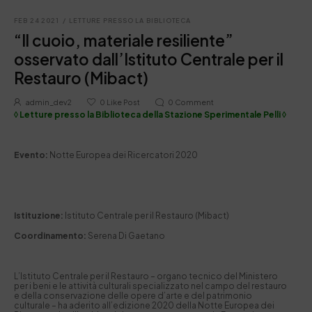
FEB 24 2021
/
LETTURE PRESSO LA BIBLIOTECA
“Il cuoio, materiale resiliente”
osservato dall’Istituto Centrale per il
Restauro (Mibact)
admin_dev2
0
Like Post
0
Comment
◊ Letture presso la Biblioteca della Stazione Sperimentale Pelli ◊
Evento:
Notte Europea dei Ricercatori 2020
Istituzione:
Istituto Centrale per il Restauro (Mibact)
Coordinamento:
Serena Di Gaetano
L’Istituto Centrale per il Restauro – organo tecnico del Ministero
per i beni e le attività culturali specializzato nel campo del restauro
e della conservazione delle opere d’arte e del patrimonio
culturale – ha aderito all’edizione 2020 della Notte Europea dei