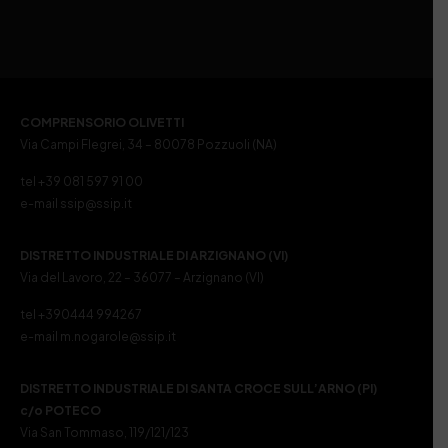
COMPRENSORIO OLIVETTI
Via Campi Flegrei, 34 – 80078 Pozzuoli (NA)
tel +39 081 597 91 00
e-mail ssip@ssip.it
DISTRETTO INDUSTRIALE DI ARZIGNANO (VI)
Via del Lavoro, 22 – 36077 – Arzignano (VI)
tel +390444 994267
e-mail m.nogarole@ssip.it
DISTRETTO INDUSTRIALE DI SANTA CROCE SULL’ARNO (PI)
c/o POTECO
Via San Tommaso, 119/121/123