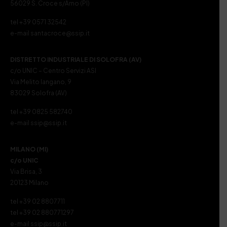
56029 S. Croce s/Arno (PI)
tel +39 0571 32542
e-mail santacroce@ssip.it
DISTRETTO INDUSTRIALE DI SOLOFRA (AV)
c/o UNIC – Centro Servizi ASI
Via Melito Iangano, 9
83029 Solofra (AV)
tel +39 0825 582740
e-mail ssip@ssip.it
MILANO (MI)
c/o UNIC
Via Brisa, 3
20123 Milano
tel +39 02 8807711
tel +39 02 880771297
e-mail ssip@ssip.it