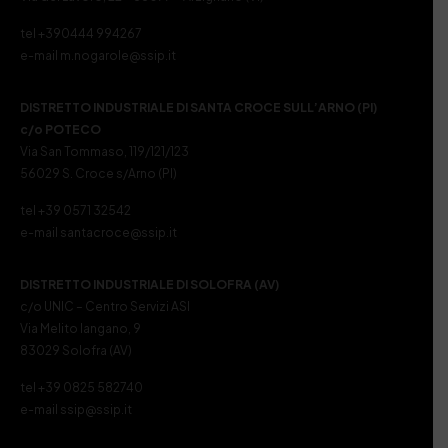
tel +390444 994267
e-mail m.nogarole@ssip.it
DISTRETTO INDUSTRIALE DI SANTA CROCE SULL’ARNO (PI)
c/o POTECO
Via San Tommaso, 119/121/123
56029 S. Croce s/Arno (PI)
tel +39 0571 32542
e-mail santacroce@ssip.it
DISTRETTO INDUSTRIALE DI SOLOFRA (AV)
c/o UNIC – Centro Servizi ASI
Via Melito Iangano, 9
83029 Solofra (AV)
tel +39 0825 582740
e-mail ssip@ssip.it