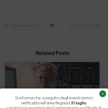
PREVIOUS ARTICOLO
NEXT ARTICOLO
Related Posts
In Evidenza
News
×
Si informa che, a seguito degli eventi sismici
verificatisi nell’area flegrea il
31 luglio
,
i gestori e la proprietà del Comprensorio ex Olivetti di