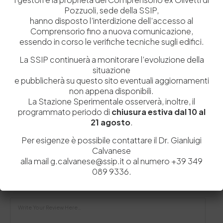
Pozzuoli, sede della SSIP,
hanno disposto l’interdizione dell’accesso al
Comprensorio fino a nuova comunicazione,
15 Maggio 2018
Balducci: “La Stazione Sperimentale Pelli rende le
essendo in corso le verifiche tecniche sugli edifici.
imprese più forti”
La SSIP continuerà a monitorare l’evoluzione della
Il presidente intervistato dalla rivista Arsutoria: “La
situazione
Stazione Sperimentale deve essere in prima linea per
e pubblicherà su questo sito eventuali aggiornamenti
rendere…
non appena disponibili.
by
Admin_dev2
0
0
La Stazione Sperimentale osserverà, inoltre, il
programmato periodo di
chiusura estiva dal 10 al
21 agosto
.
Per esigenze è possibile contattare il Dr. Gianluigi
Calvanese
Lascia un commento
alla mail g.calvanese@ssip.it o al numero +39 349
Il tuo indirizzo email non sarà pubblicato.
I campi obbligatori sono
089 9336.
contrassegnati
*