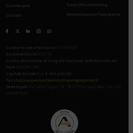
Tutela Whistleblowing
Contribuenti
Amministrazione Trasparente
Contatti
Codice fiscale e Partita Iva
07936981211
Iscrizione REA
NA 920756
Codice di iscrizione all’Anagrafe Nazionale delle Ricerche del
MIUR
000290_EIRI
Capitale Sociale
Euro
9.690.240,00
Pec
stazionesperimentaleindustriapelli@legalmail.it
Sede legale
Via Campi Flegrei, 34 – 80078 Pozzuoli (NA) – Tel. +39
081 5979100