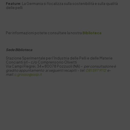
Feature:
La Germania si focalizza sulla sostenibilità e sulla qualità
delle pelli
Per informazioni potete consultare la nostra
Biblioteca
Sede Biblioteca
Stazione Sperimentale per I’Industria delle Pelli e delle Materie
Concianti srl – c/o Comprensorio Olivetti
Via Campi Flegrei, 34 • 80078 Pozzuoli (NA) –
per consultazione è
gradito appuntamento ai seguenti recapiti –
tel:
081 597 91 12
e-
mail:
c.grosso@ssip.it