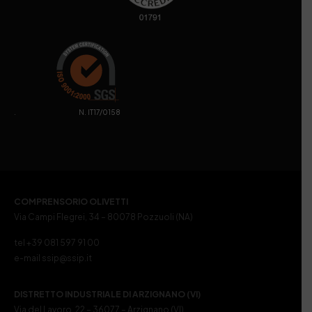
. N. IT17/0158
COMPRENSORIO OLIVETTI
Via Campi Flegrei, 34 – 80078 Pozzuoli (NA)
tel +39 081 597 91 00
e-mail ssip@ssip.it
DISTRETTO INDUSTRIALE DI ARZIGNANO (VI)
Via del Lavoro, 22 – 36077 – Arzignano (VI)