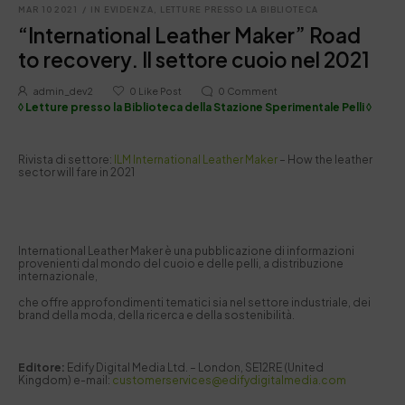
MAR 10 2021
/
IN EVIDENZA
,
LETTURE PRESSO LA BIBLIOTECA
“International Leather Maker” Road
to recovery. Il settore cuoio nel 2021
admin_dev2
0
Like Post
0
Comment
◊ Letture presso la Biblioteca della Stazione Sperimentale Pelli ◊
Rivista di settore:
ILM International Leather Maker
– How the leather
sector will fare in 2021
International Leather Maker è una pubblicazione di informazioni
provenienti dal mondo del cuoio e delle pelli,
a distribuzione
internazionale,
che offre approfondimenti tematici sia nel settore industriale, dei
brand della moda, della ricerca e della sostenibilità.
Editore:
Edify Digital Media Ltd. – London, SE12RE (United
Kingdom) e-mail:
customerservices@edifydigitalmedia.com