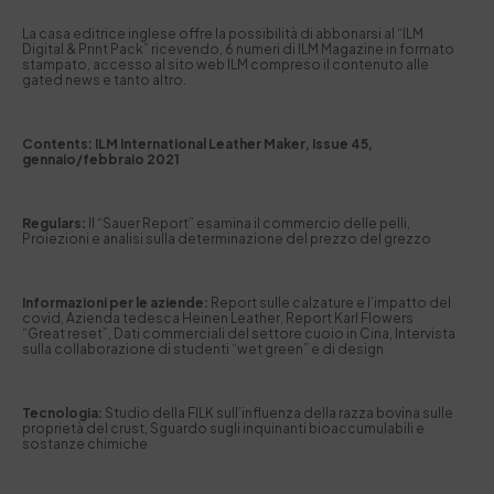
La casa editrice inglese offre la possibilità di abbonarsi al “ILM
Digital & Print Pack” ricevendo, 6 numeri di ILM Magazine in formato
stampato, accesso al sito web ILM compreso il contenuto alle
gated news e tanto altro.
Contents: ILM International Leather Maker, Issue 45,
gennaio/febbraio 2021
Regulars:
Il “Sauer Report” esamina il commercio delle pelli,
Proiezioni e analisi sulla determinazione del prezzo del grezzo
Informazioni per le aziende:
Report sulle calzature e l’impatto del
covid, Azienda tedesca Heinen Leather, Report Karl Flowers
“Great reset”, Dati commerciali del settore cuoio in Cina, Intervista
sulla collaborazione di studenti “wet green” e di design
Tecnologia:
Studio della FILK sull’influenza della razza bovina sulle
proprietà del crust, Sguardo sugli inquinanti bioaccumulabili e
sostanze chimiche