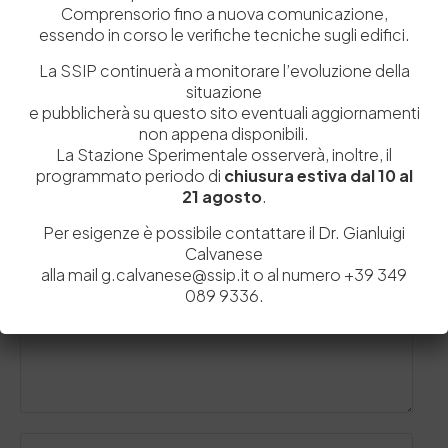
Comprensorio fino a nuova comunicazione,
essendo in corso le verifiche tecniche sugli edifici.
La SSIP continuerà a monitorare l’evoluzione della
situazione
e pubblicherà su questo sito eventuali aggiornamenti
non appena disponibili.
La Stazione Sperimentale osserverà, inoltre, il
programmato periodo di
chiusura estiva dal 10 al
21 agosto
.
Lascia un commento
Per esigenze è possibile contattare il Dr. Gianluigi
Il tuo indirizzo email non sarà pubblicato.
I campi obbligatori sono
Calvanese
contrassegnati
*
alla mail g.calvanese@ssip.it o al numero +39 349
089 9336.