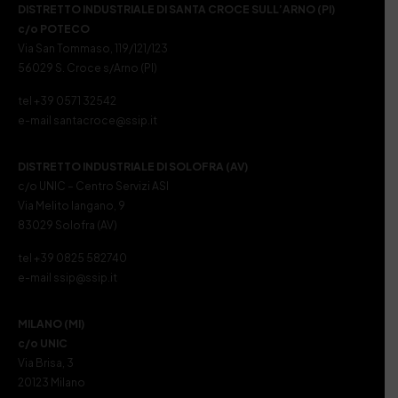
DISTRETTO INDUSTRIALE DI SANTA CROCE SULL’ARNO (PI)
c/o POTECO
Via San Tommaso, 119/121/123
56029 S. Croce s/Arno (PI)
tel +39 0571 32542
e-mail santacroce@ssip.it
DISTRETTO INDUSTRIALE DI SOLOFRA (AV)
c/o UNIC – Centro Servizi ASI
Via Melito Iangano, 9
83029 Solofra (AV)
tel +39 0825 582740
e-mail ssip@ssip.it
MILANO (MI)
c/o UNIC
Via Brisa, 3
20123 Milano