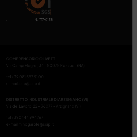
. N. IT17/0158
COMPRENSORIO OLIVETTI
Via Campi Flegrei, 34 – 80078 Pozzuoli (NA)
tel +39 081 597 91 00
e-mail ssip@ssip.it
DISTRETTO INDUSTRIALE DI ARZIGNANO (VI)
Via del Lavoro, 22 – 36077 – Arzignano (VI)
tel +390444 994267
e-mail m.nogarole@ssip.it