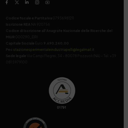
Codice fiscale e Partita Iva
07936981211
Iscrizione REA
NA 920756
Codice di iscrizione all’Anagrafe Nazionale delle Ricerche del
MIUR
000290_EIRI
Capitale Sociale
Euro
9.690.240,00
Pec
stazionesperimentaleindustriapelli@legalmail.it
Sede legale
Via Campi Flegrei, 34 – 80078 Pozzuoli (NA) – Tel. +39
081 5979100