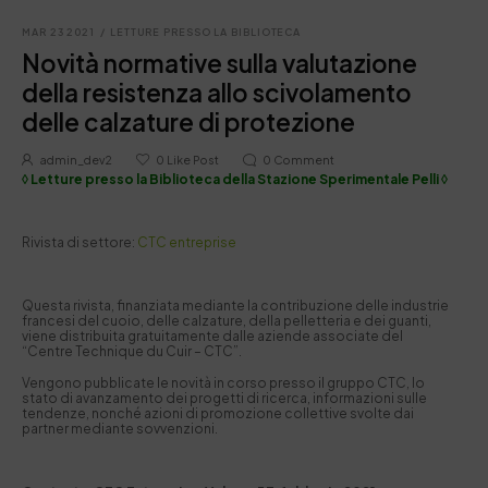
MAR 23 2021
/
LETTURE PRESSO LA BIBLIOTECA
Novità normative sulla valutazione
della resistenza allo scivolamento
delle calzature di protezione
admin_dev2
0
Like Post
0
Comment
◊ Letture presso la Biblioteca della Stazione Sperimentale Pelli ◊
Rivista di settore:
CTC entreprise
Questa rivista, finanziata mediante la contribuzione delle industrie
francesi del cuoio, delle calzature, della pelletteria e dei guanti,
viene distribuita gratuitamente dalle aziende associate del
“Centre Technique du Cuir – CTC”.
Vengono pubblicate le novità in corso presso il gruppo CTC, lo
stato di avanzamento dei progetti di ricerca, informazioni sulle
tendenze, nonché azioni di promozione collettive svolte dai
partner mediante sovvenzioni.