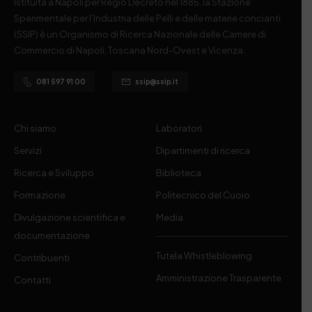
Istituita a Napoli per Regio Decreto nel 1885, la Stazione
Sperimentale per l’Industria delle Pelli e delle materie concianti
(SSIP) è un Organismo di Ricerca Nazionale delle Camere di
Commercio di Napoli, Toscana Nord-Ovest e Vicenza.
081 597 91 00
ssip@ssip.it
Chi siamo
Laboratori
Servizi
Dipartimenti di ricerca
Ricerca e Sviluppo
Biblioteca
Formazione
Politecnico del Cuoio
Divulgazione scientifica e
Media
documentazione
Tutela Whistleblowing
Contribuenti
Amministrazione Trasparente
Contatti