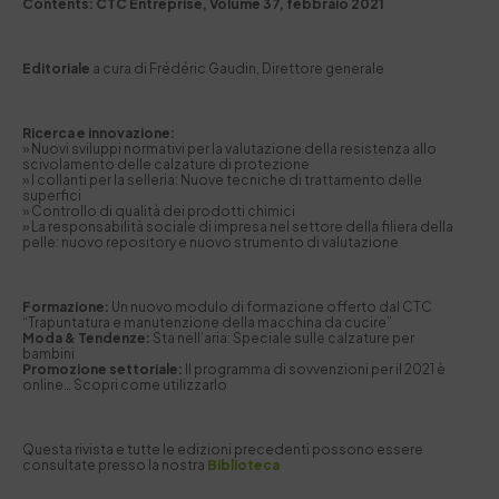
Contents: CTC Entreprise, Volume 37, febbraio 2021
Editoriale
a cura di Frédéric Gaudin, Direttore generale
Ricerca e innovazione:
» Nuovi sviluppi normativi per la valutazione della resistenza allo
scivolamento delle calzature di protezione
» I collanti per la selleria: Nuove tecniche di trattamento delle
superfici
» Controllo di qualità dei prodotti chimici
» La responsabilità sociale di impresa nel settore della filiera della
pelle: nuovo repository e nuovo strumento di valutazione
Formazione:
Un nuovo modulo di formazione offerto dal CTC
“Trapuntatura e manutenzione della macchina da cucire”
Moda & Tendenze:
Sta nell’aria: Speciale sulle calzature per
bambini
Promozione settoriale:
Il programma di sovvenzioni per il 2021 è
online… Scopri come utilizzarlo
Questa rivista e tutte le edizioni precedenti possono essere
consultate presso la nostra
Biblioteca