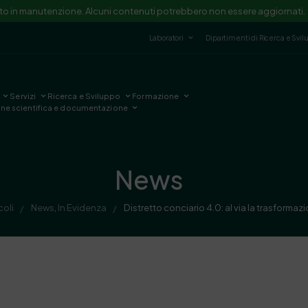
ito in manutenzione. Alcuni contenuti potrebbero non essere aggiornati.
Laboratori
Dipartimenti di Ricerca e Svi
Servizi
Ricerca e Sviluppo
Formazione
one scientifica e documentazione
News
coli
News
,
In Evidenza
Distretto conciario 4.0: al via la trasformaz
/
/