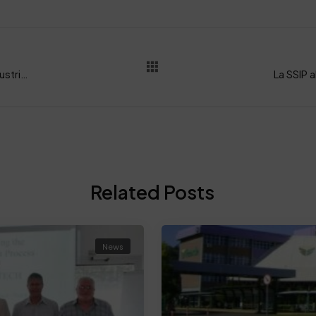
Arpel Magazine: “Il magazine italiano per l’industria della pelletteria”
Related Posts
News