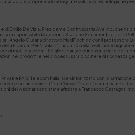
e valutandolo e proponendo adeguate soluzioni tecnologiche per m
e di Emilio De Vizia, Presidente Confindustria Avellino, che ha dis
Calvarese, responsabile laboratorio Stazione Sperimentale delle Pel
l, Angelo Giuliana direttore MediTech ed con il professore Luigi
e della Ricerca. Per Nicolais “l’incontrò della rivoluzione digitale
ione di molti paradigmi. Ed allora parlare di industria delle pelli n
rmazioni nei prodotti e nei processi, sarà discutere di ricchezza g
vati e PA di Telecom Italia, si è sintonizzato con la narrazione
nologiche innovative. Con la ‘Smart District’ acceleriamo la trasfo
lusioni del webinar sono state affidate a Francesco Castagna i
IP