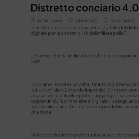
Distretto conciario 4.0:
admin_dev2
0
Like Post
0
Comment
Prende corpo la trasformazione digitale del distret
digitale per la sostenibilità della filiera pelle”.
L’evento, che ha analizzato le sfide e le opportun
SSIP.
“Abbiamo, ancora una volta, tenuto allo stesso tavo
Istituzioni” dice Edoardo Imperiale, Direttore gener
produttori di articoli in pelle – aggiunge – saranno
opportunità. “La transizione digitale – spiega anc
non si sviluppano. I nostri sistemi produttivi sara
direzione”.
Nel corso dei lavori presentati i risultati del proget