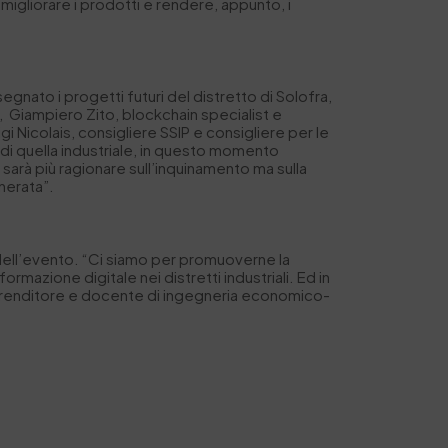
igliorare i prodotti e rendere, appunto, i
egnato i progetti futuri del distretto di Solofra,
li, Giampiero Zito, blockchain specialist e
 Nicolais, consigliere SSIP e consigliere per le
 e di quella industriale, in questo momento
on sarà più ragionare sull’inquinamento ma sulla
enerata”.
 dell’evento. “Ci siamo per promuoverne la
rmazione digitale nei distretti industriali. Ed in
mprenditore e docente di ingegneria economico-