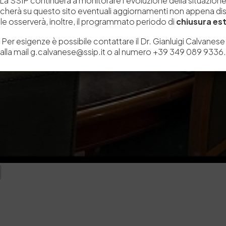
La SSIP continuerà a monitorare l’evoluzione della situazion
icherà su questo sito eventuali aggiornamenti non appena disp
e osserverà, inoltre, il programmato periodo di
chiusura est
Per esigenze è possibile contattare il Dr. Gianluigi Calvanese
alla mail g.calvanese@ssip.it o al numero +39 349 089 9336.