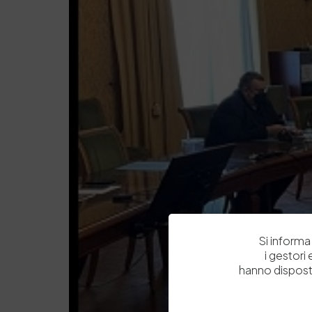
Si informa 
i gestori
hanno dispost