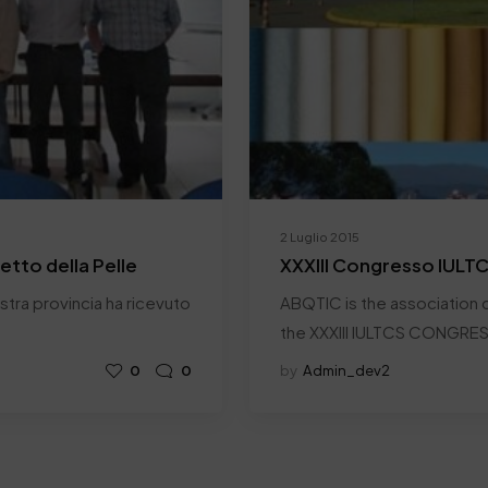
2 Luglio 2015
retto della Pelle
XXXIII Congresso IULT
nostra provincia ha ricevuto
ABQTIC is the association c
the XXXIII IULTCS CONGRE
0
0
by
Admin_dev2