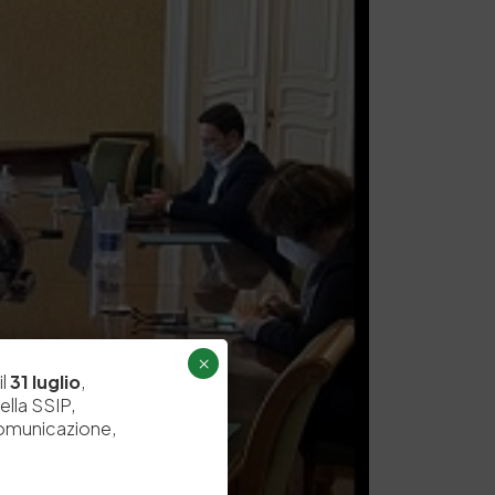
×
il
31 luglio
,
ella SSIP,
comunicazione,