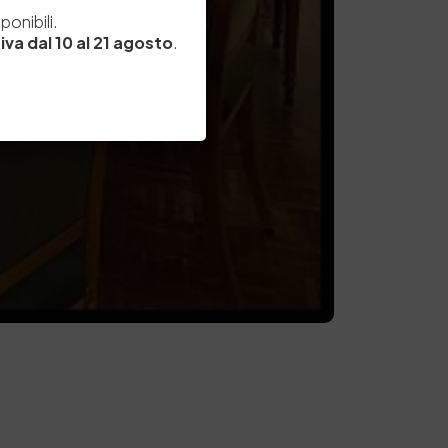
e
onibili.
iva dal 10 al 21 agosto
.