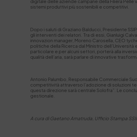
digitale delle aziende campane della Filiera Pell
sistemi produttivi più sostenibili e competitivi.
Dopo i saluti di Graziano Balducci, Presidente SSIP 
gli interventi dei relatori. Tra di essi, Gianluigi 
innovazion manager, Moreno Carosella, CEO tyche sr
politiche della Ricerca dal Ministro dell’Università 
particolare e per alcuni settori, porterà alla invers
qualità dell’aria, sarà parlare di innovative trasfo
Antonio Palumbo, Responsabile Commerciale Sud Pri
competitività attraverso l’adozione di soluzioni tec
questa direzione sarà centrale Solofra”. Le conc
gestionale.
A cura di Gaetano Amatruda, Ufficio Stampa SS