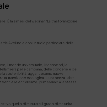
ale
elle. È la sintesi del webinar “La trasformazione
ria Avellino e con un ruolo particolare della
, il mondo universitario, i ricercatori, le
della filiera pelle campana, delle concerie e dei
o della sostenibilità, agganceranno nuove
eta transizione ecologica. L’una senza l’altra
 talenti e le eccellenze, punteranno alla stessa
iettivo quello di misurare il grado di maturità