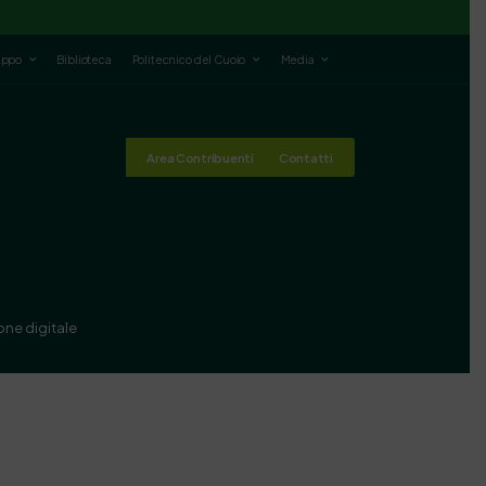
luppo
Biblioteca
Politecnico del Cuoio
Media
Area Contribuenti
Contatti
ione digitale