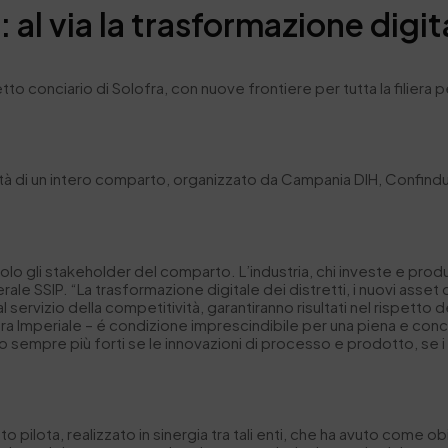
 al via la trasformazione digit
to conciario di Solofra, con nuove frontiere per tutta la filiera p
ità di un intero comparto, organizzato da Campania DIH, Confindust
lo gli stakeholder del comparto. L’industria, chi investe e produce
ale SSIP. “La trasformazione digitale dei distretti, i nuovi asset 
 al servizio della competitività, garantiranno risultati nel rispett
ora Imperiale – é condizione imprescindibile per una piena e concr
nno sempre più forti se le innovazioni di processo e prodotto, se i
to pilota, realizzato in sinergia tra tali enti, che ha avuto come ob