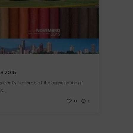
CS 2015
urrently in charge of the organisation of
SS…
0
0