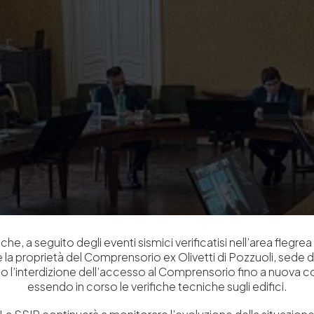
che, a seguito degli eventi sismici verificatisi nell’area flegrea 
 e la proprietà del Comprensorio ex Olivetti di Pozzuoli, sede d
o l’interdizione dell’accesso al Comprensorio fino a nuova 
essendo in corso le verifiche tecniche sugli edifici.