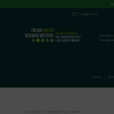
S
ssip@ssip.it
Chi siamo
Divulgazi
Home
Arti
/
JUN 18 2021
/
IN EVIDENZA
,
NEWS