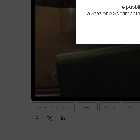
e pubbl
La Stazione Sperimental
Distretto Conciario
Eventi
Moda
Ssip