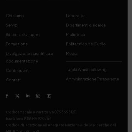
Chi siamo
Laboratori
Servizi
Dipartimenti di ricerca
Ricerca e Sviluppo
Biblioteca
Formazione
Politecnico del Cuoio
Divulgazione scientifica e
Media
documentazione
Tutela Whistleblowing
Contribuenti
Amministrazione Trasparente
Contatti
Codice fiscale e Partita Iva
07936981211
Iscrizione REA
NA 920756
Codice di iscrizione all’Anagrafe Nazionale delle Ricerche del
MIUR
000290_EIRI