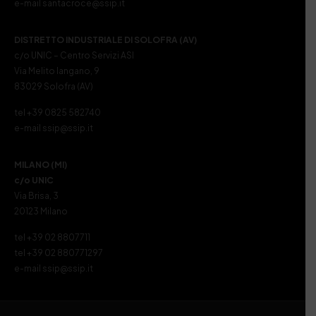
e-mail santacroce@ssip.it
DISTRETTO INDUSTRIALE DI SOLOFRA (AV)
c/o UNIC – Centro Servizi ASI
Via Melito Iangano, 9
83029 Solofra (AV)
tel +39 0825 582740
e-mail ssip@ssip.it
MILANO (MI)
c/o UNIC
Via Brisa, 3
20123 Milano
tel +39 02 8807711
tel +39 02 880771297
e-mail ssip@ssip.it