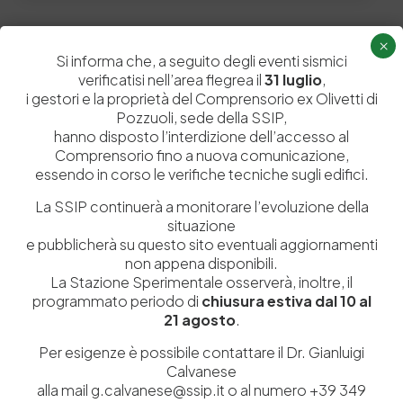
×
Si informa che, a seguito degli eventi sismici
Lascia un commento
verificatisi nell’area flegrea il
31 luglio
,
i gestori e la proprietà del Comprensorio ex Olivetti di
Il tuo indirizzo email non sarà pubblicato.
I campi obbligatori sono
Pozzuoli, sede della SSIP,
contrassegnati
*
hanno disposto l’interdizione dell’accesso al
Comprensorio fino a nuova comunicazione,
essendo in corso le verifiche tecniche sugli edifici.
La SSIP continuerà a monitorare l’evoluzione della
situazione
e pubblicherà su questo sito eventuali aggiornamenti
non appena disponibili.
La Stazione Sperimentale osserverà, inoltre, il
programmato periodo di
chiusura estiva dal 10 al
21 agosto
.
Per esigenze è possibile contattare il Dr. Gianluigi
Calvanese
Salva il mio nome, email e sito web in questo browser per la
alla mail g.calvanese@ssip.it o al numero +39 349