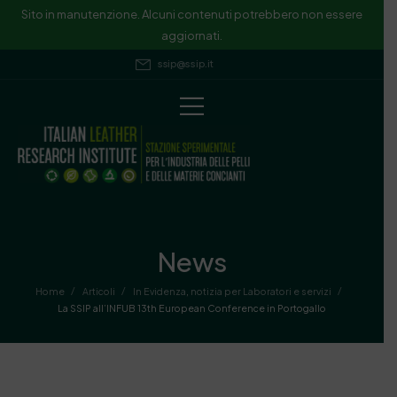
Sito in manutenzione. Alcuni contenuti potrebbero non essere
aggiornati.
ssip@ssip.it
News
/
/
/
Home
Articoli
In Evidenza
,
notizia per Laboratori e servizi
La SSIP all’INFUB 13th European Conference in Portogallo