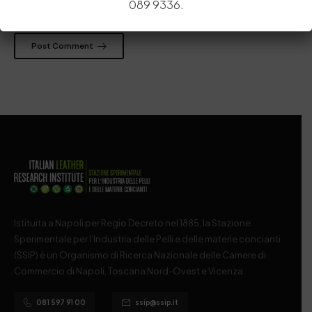
089 9336.
prossima volta che commento.
Post Comment
Istituita a Napoli per Regio Decreto nel 1885, la Stazione
Sperimentale per l’Industria delle Pelli e delle materie concianti
(SSIP) è un Organismo di Ricerca Nazionale delle Camere di
Commercio di Napoli, Toscana Nord-Ovest e Vicenza.
081 597 91 00
ssip@ssip.it