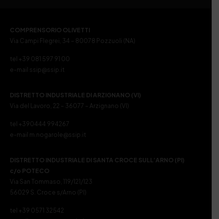
COMPRENSORIO OLIVETTI
Via Campi Flegrei, 34 – 80078 Pozzuoli (NA)
tel +39 081 597 91 00
e-mail ssip@ssip.it
DISTRETTO INDUSTRIALE DI ARZIGNANO (VI)
Via del Lavoro, 22 – 36077 – Arzignano (VI)
tel +390444 994267
e-mail m.nogarole@ssip.it
DISTRETTO INDUSTRIALE DI SANTA CROCE SULL’ARNO (PI)
c/o POTECO
Via San Tommaso, 119/121/123
56029 S. Croce s/Arno (PI)
tel +39 0571 32542