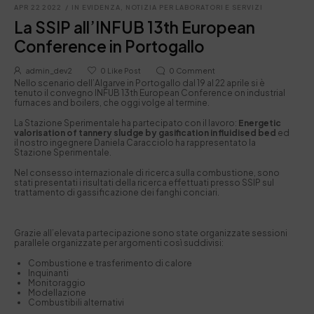
APR 22 2022
/
IN EVIDENZA
,
NOTIZIA PER LABORATORI E SERVIZI
La SSIP all’INFUB 13th European
Conference in Portogallo
admin_dev2
0
Like Post
0
Comment
Nello scenario dell’Algarve in Portogallo dal 19 al 22 aprile si è
tenuto il convegno INFUB 13th European Conference on industrial
furnaces and boilers, che oggi volge al termine.
La Stazione Sperimentale ha partecipato con il lavoro:
Energetic
valorisation of tannery sludge by gasification in fluidised bed
ed
i
l nostro ingegnere Daniela Caracciolo ha rappresentato la
Stazione Sperimentale.
Nel consesso internazionale di ricerca sulla combustione, sono
stati presentati i risultati della ricerca effettuati presso SSIP sul
trattamento di gassificazione dei fanghi conciari.
Grazie all’elevata partecipazione sono state organizzate sessioni
parallele organizzate per argomenti così suddivisi:
Combustione e trasferimento di calore
Inquinanti
Monitoraggio
Modellazione
Combustibili alternativi