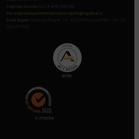
Capitale Sociale
Euro
9.690.240,00
Pec
stazionesperimentaleindustriapelli@legalmail.it
Sede legale
Via Campi Flegrei, 34 – 80078 Pozzuoli (NA) – Tel. +39
081 5979100
. N. IT17/0158