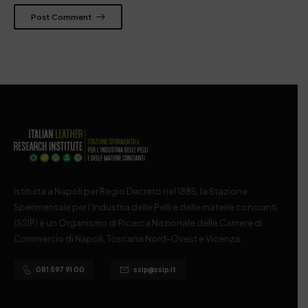
Post Comment
Istituita a Napoli per Regio Decreto nel 1885, la Stazione
Sperimentale per l’Industria delle Pelli e delle materie concianti
(SSIP) è un Organismo di Ricerca Nazionale delle Camere di
Commercio di Napoli, Toscana Nord-Ovest e Vicenza.
081 597 91 00
ssip@ssip.it