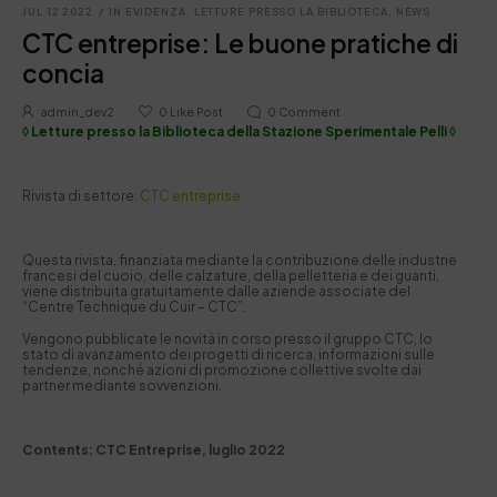
JUL 12 2022
/
IN EVIDENZA
,
LETTURE PRESSO LA BIBLIOTECA
,
NEWS
CTC entreprise: Le buone pratiche di
concia
admin_dev2
0
Like Post
0
Comment
◊ Letture presso la Biblioteca della Stazione Sperimentale Pelli ◊
Rivista di settore:
CTC entreprise
Questa rivista, finanziata mediante la contribuzione delle industrie
francesi del cuoio, delle calzature, della pelletteria e dei guanti,
viene distribuita gratuitamente dalle aziende associate del
“Centre Technique du Cuir – CTC”.
Vengono pubblicate le novità in corso presso il gruppo CTC, lo
stato di avanzamento dei progetti di ricerca, informazioni sulle
tendenze, nonché azioni di promozione collettive svolte dai
partner mediante sovvenzioni.
Contents: CTC Entreprise, luglio 2022