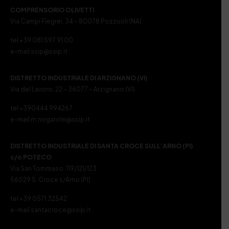
COMPRENSORIO OLIVETTI
Via Campi Flegrei, 34 – 80078 Pozzuoli (NA)
tel +39 081 597 91 00
e-mail ssip@ssip.it
DISTRETTO INDUSTRIALE DI ARZIGNANO (VI)
Via del Lavoro, 22 – 36077 – Arzignano (VI)
tel +390444 994267
e-mail m.nogarole@ssip.it
DISTRETTO INDUSTRIALE DI SANTA CROCE SULL’ARNO (PI)
c/o POTECO
Via San Tommaso, 119/121/123
56029 S. Croce s/Arno (PI)
tel +39 0571 32542
e-mail santacroce@ssip.it