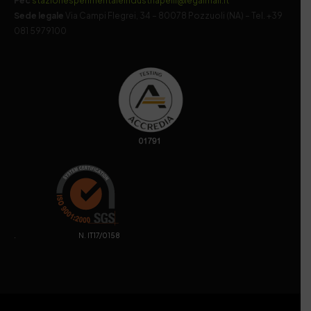
Pec
stazionesperimentaleindustriapelli@legalmail.it
Sede legale
Via Campi Flegrei, 34 – 80078 Pozzuoli (NA) – Tel. +39
081 5979100
. N. IT17/0158