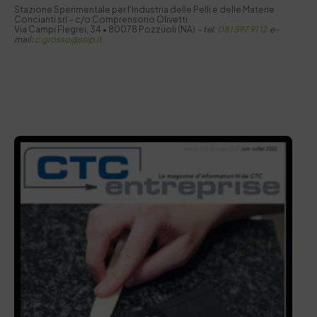
Stazione Sperimentale per I’Industria delle Pelli e delle Materie
Concianti srl – c/o Comprensorio Olivetti
Via Campi Flegrei, 34 • 80078 Pozzuoli (NA)
–
tel:
081 597 91 12
e-
mail:
c.grosso@ssip.it