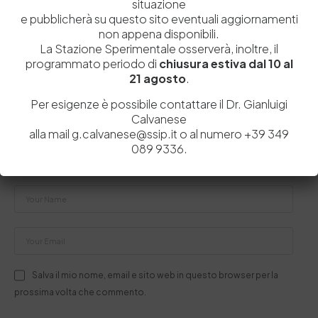
situazione
e pubblicherà su questo sito eventuali aggiornamenti
Lascia un commento
non appena disponibili.
La Stazione Sperimentale osserverà, inoltre, il
Il tuo indirizzo email non sarà pubblicato.
I campi obbligatori sono
programmato periodo di
chiusura estiva dal 10 al
contrassegnati
*
21 agosto
.
Per esigenze è possibile contattare il Dr. Gianluigi
Calvanese
alla mail g.calvanese@ssip.it o al numero +39 349
089 9336.
Salva il mio nome, email e sito web in questo browser per la
prossima volta che commento.