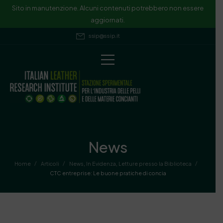
Sito in manutenzione. Alcuni contenuti potrebbero non essere
aggiornati.
ssip@ssip.it
News
/
/
/
Home
Articoli
News
,
In Evidenza
,
Letture presso la Biblioteca
CTC entreprise: Le buone pratiche di concia