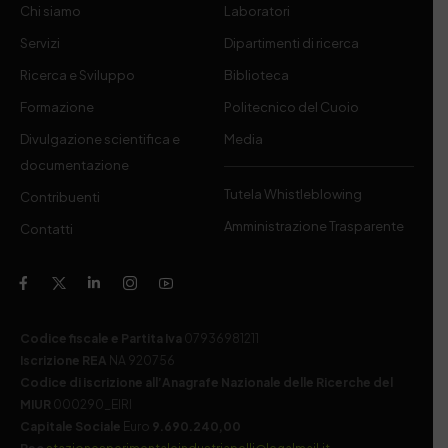
Chi siamo
Laboratori
Servizi
Dipartimenti di ricerca
Ricerca e Sviluppo
Biblioteca
Formazione
Politecnico del Cuoio
Divulgazione scientifica e
Media
documentazione
Tutela Whistleblowing
Contribuenti
Amministrazione Trasparente
Contatti
Codice fiscale e Partita Iva
07936981211
Iscrizione REA
NA 920756
Codice di iscrizione all’Anagrafe Nazionale delle Ricerche del
MIUR
000290_EIRI
Capitale Sociale
Euro
9.690.240,00