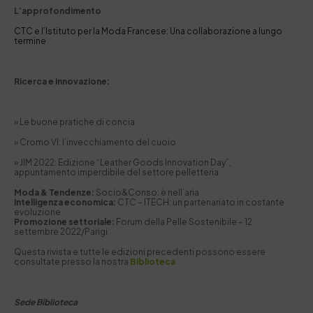
L’approfondimento
CTC e l’Istituto per la Moda Francese: Una collaborazione a lungo
termine
Ricerca e innovazione:
»
Le buone pratiche di concia
» Cromo VI: l’invecchiamento del cuoio
» JIM 2022: Edizione “Leather Goods Innovation Day”,
appuntamento imperdibile del settore pelletteria
Moda & Tendenze:
Socio&Conso: è nell’aria
Intelligenza economica:
CTC – ITECH: un partenariato in costante
evoluzione
Promozione settoriale:
Forum della Pelle Sostenibile – 12
settembre 2022/Parigi
Questa rivista e tutte le edizioni precedenti possono essere
consultate presso la nostra
Biblioteca
Sede Biblioteca