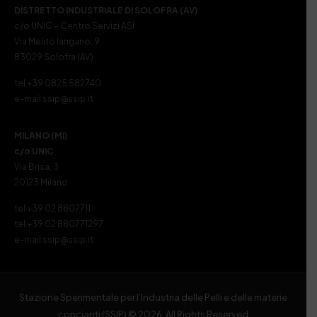
DISTRETTO INDUSTRIALE DI SOLOFRA (AV)
c/o UNIC – Centro Servizi ASI
Via Melito Iangano, 9
83029 Solofra (AV)
tel +39 0825 582740
e-mail ssip@ssip.it
MILANO (MI)
c/o UNIC
Via Brisa, 3
20123 Milano
tel +39 02 8807711
tel +39 02 880771297
e-mail ssip@ssip.it
Stazione Sperimentale per l’Industria delle Pelli e delle materie
concianti (SSIP) © 2026. All Rights Reserved