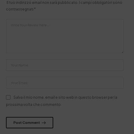
Il tuo indirizzo email non sarà pubblicato.
I campi obbligatori sono
contrassegnati
*
Salva il mio nome, email e sito web in questo browser per la
prossima volta che commento.
Post Comment