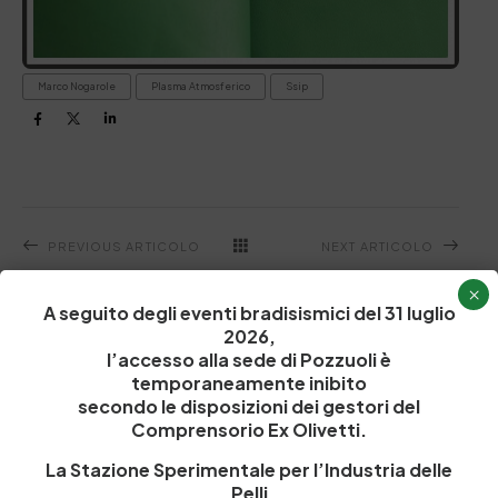
Marco Nogarole
Plasma Atmosferico
Ssip
PREVIOUS ARTICOLO
NEXT ARTICOLO
×
A seguito degli eventi bradisismici del 31 luglio
2026,
l’accesso alla sede di Pozzuoli è
Related Posts
temporaneamente inibito
secondo le disposizioni dei gestori del
Comprensorio Ex Olivetti.
Focus
La Stazione Sperimentale per l’Industria delle
Pelli