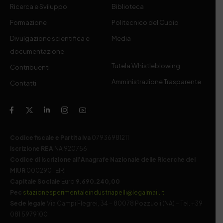
Ricerca e Sviluppo
Biblioteca
Formazione
Politecnico del Cuoio
Divulgazione scientifica e
Media
documentazione
Tutela Whistleblowing
Contribuenti
Amministrazione Trasparente
Contatti
Codice fiscale e Partita Iva
07936981211
Iscrizione REA
NA 920756
Codice di iscrizione all’Anagrafe Nazionale delle Ricerche del
MIUR
000290_EIRI
Capitale Sociale
Euro
9.690.240,00
Pec
stazionesperimentaleindustriapelli@legalmail.it
Sede legale
Via Campi Flegrei, 34 – 80078 Pozzuoli (NA) – Tel. +39
081 5979100