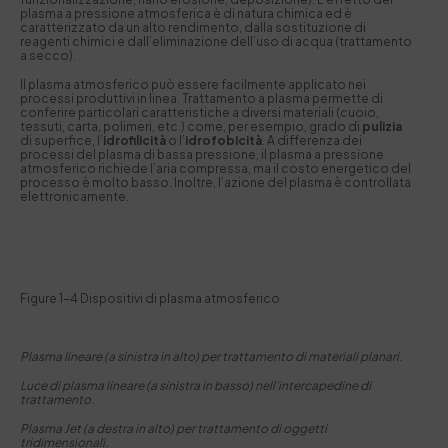
plasma a pressione atmosferica è di natura chimica ed è
caratterizzato da un alto rendimento, dalla sostituzione di
reagenti chimici e dall’eliminazione dell’uso di acqua (trattamento
a secco).
Il plasma atmosferico può essere facilmente applicato nei
processi produttivi in linea. Trattamento a plasma permette di
conferire particolari caratteristiche a diversi materiali (cuoio,
tessuti, carta, polimeri, etc.) come, per esempio, grado di
pulizia
di superfice, l’
idrofilicità
o l’
idrofobicità
. A differenza dei
processi del plasma di bassa pressione, il plasma a pressione
atmosferico richiede l’aria compressa, ma il costo energetico del
processo è molto basso. Inoltre, l’azione del plasma è controllata
elettronicamente.
Figure 1-4 Dispositivi di plasma atmosferico
Plasma lineare (a sinistra in alto) per trattamento di materiali planari.
Luce di plasma lineare (a sinistra in basso) nell’intercapedine di
trattamento.
Plasma Jet (a destra in alto) per trattamento di oggetti
tridimensionali.