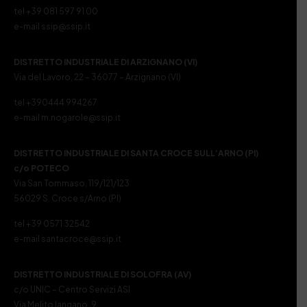
tel +39 081 597 91 00
e-mail ssip@ssip.it
DISTRETTO INDUSTRIALE DI ARZIGNANO (VI)
Via del Lavoro, 22 – 36077 – Arzignano (VI)
tel +390444 994267
e-mail m.nogarole@ssip.it
DISTRETTO INDUSTRIALE DI SANTA CROCE SULL’ARNO (PI)
c/o POTECO
Via San Tommaso, 119/121/123
56029 S. Croce s/Arno (PI)
tel +39 0571 32542
e-mail santacroce@ssip.it
DISTRETTO INDUSTRIALE DI SOLOFRA (AV)
c/o UNIC – Centro Servizi ASI
Via Melito Iangano, 9