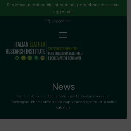
Sito in manutenzione. Alcuni contenuti potrebbero non essere
aggiornati.
ssip@ssip.it
News
/
/
/
Home
Articoli
Focus
,
notizia per Laboratori e servizi
Tecnologia di Plasma Atmosferico in applicazioni per industria pelli e
calzatura