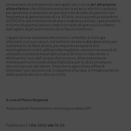
Un esempio di trattamento sarà applicato con un
jet del plasma
atmosferico
che utilizzerà una scarica ad arco elettrico pulsato
per generare un plasma con produzione di radicali gassosi con
frequenza di generazione di ca. 40 kHz, una la potenza assorbita
di 500 W e una immissione di aria compressa a 6 bar. I gas prodotti
in forma di plasma (aria eccitata con radicali gassosi) usciranno
dall’ugello di jet sottoforma di un fascio luminoso.
L’applicazione al plasma atmosferico a freddo è stata già
utilizzata, con successo, nel settore tessile e abbigliamento per
trattamento di fibre di lana, per impartire proprietà anti-
restringimento e anti-pilling nella maglieria, senza la necessità di
utilizzare sostanze impattanti a base di cloro e riducendo o
eliminando l’uso dell’acqua di processo. Altre esperienze
interessanti sono state industrializzate per la sbozzimatura e
decolorazione del denim, finanche in agricoltura alfine di
eliminare l’uso di pesticidi, il risparmio d’acqua, e il miglioramento
della qualità del raccolto raccolto.
A cura di Marco Nogarole
Responsabile Trasferimento tecnologico della SSIP
Pubblicato il:
1 Dic 2022 alle 10:30