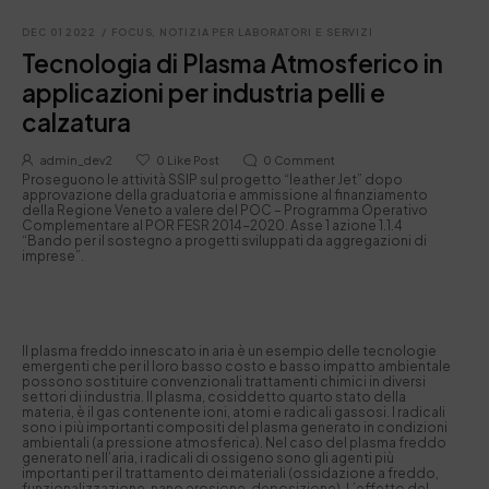
DEC 01 2022
/
FOCUS
,
NOTIZIA PER LABORATORI E SERVIZI
Tecnologia di Plasma Atmosferico in
applicazioni per industria pelli e
calzatura
admin_dev2
0
Like Post
0
Comment
Proseguono le attività SSIP sul progetto “leather Jet” dopo
approvazione della graduatoria e ammissione al finanziamento
della Regione Veneto a valere del POC – Programma Operativo
Complementare al POR FESR 2014-2020. Asse 1 azione 1.1.4
“Bando per il sostegno a progetti sviluppati da aggregazioni di
imprese”.
Il plasma freddo innescato in aria è un esempio delle tecnologie
emergenti che per il loro basso costo e basso impatto ambientale
possono sostituire convenzionali trattamenti chimici in diversi
settori di industria. Il plasma, cosiddetto quarto stato della
materia, è il gas contenente ioni, atomi e radicali gassosi. I radicali
sono i più importanti compositi del plasma generato in condizioni
ambientali (a pressione atmosferica). Nel caso del plasma freddo
generato nell’aria, i radicali di ossigeno sono gli agenti più
importanti per il trattamento dei materiali (ossidazione a freddo,
funzionalizzazione, nano erosione, deposizione). L’effetto del