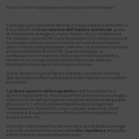
Flusso di un Jet in applicazione sulla scarpa (a destra in basso).
Il vantaggio più importante della tecnologia al plasma atmosferico
è soprattutto la
forte riduzione dell’impatto ambientale
, grazie
all’eliminazione di reagenti chimici liquidi e di loro smaltimento.
Per esempio, valori di Life Cycle Assesment (LCA) del processo di
incollaggio della tomaia con la suola, nel caso di sostituzione
delle convenzionali preparative chimiche con trattamento plasma,
potranno diminuire fino al 50%. Questo vantaggio, in
combinazione con risparmio dell’acqua e di energia elettrica,
renderà la tecnologia al plasma atmosferico una delle più
importanti ed emergenti tecnologie industriali.
Grazie alla tecnologia al Plasma a freddo si potranno ottenere
due tipologie di effetti sulle proprietà dei materiali come i pellami
per tomaia.
1)
pulizia e aumento della bagnabilità
e dell’assorbimento e
quindi il miglioramento di tutti i parametri di tintura e di incollaggio,
ottimizzazione dell’asciugatura, maggiore resistenza alla piega e
all’usura, etc. L’utilizzo del plasma permetterà di migliorare
l’assorbimento di prodotti come i coloranti, riducendo il loro
consumo e di realizzare nuovi effetti produttivi su pelletteria,
scarpe, borse, etc.
2) modifica della superfice dei materiali e quindi attribuzione agli
stessi di caratteristiche nuove come
idro-repellenza
, antigraffio,
effetto barriera, resistenza batterica, etc.