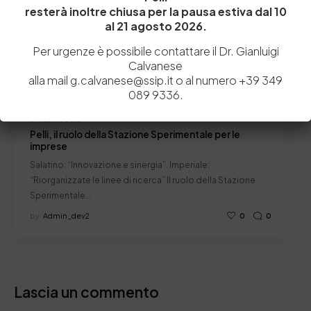
resterà inoltre chiusa per la pausa estiva dal 10
al 21 agosto 2026.
Per urgenze è possibile contattare il Dr. Gianluigi
Calvanese
alla mail g.calvanese@ssip.it o al numero +39 349
089 9336.
5 Febbraio 2018
Pelli, il ruolo della Stazione Sperimentale per le
imprese
Salatino: “Innovazione e sinergia”. Imperiale:
“Riorganizzate le linee di ricerca” Il ruolo della Stazione
Sperimentale…
by
Admin_dev2
0
0
Lascia un commento