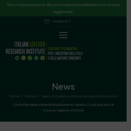
Sito in manutenzione. Alcuni contenuti potrebbero non essere
aggiornati.
ssip@ssip.it
News
/
/
Home
Articoli
News
,
In Evidenza
,
notizia per Laboratori e servizi
/
Confronto della sostenibilità attraverso l’analisi LCA di processi di
riconcia, ingrasso e tintura