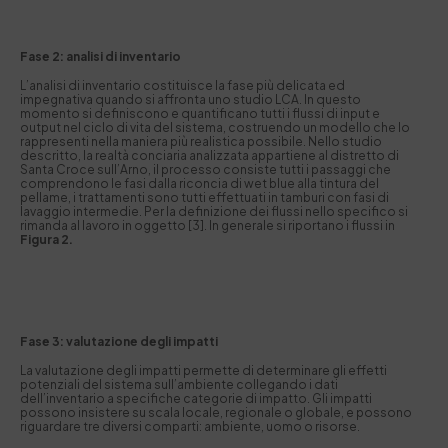
Fase 2: analisi di inventario
L’analisi di inventario costituisce la fase più delicata ed
impegnativa quando si affronta uno studio LCA. In questo
momento si definiscono e quantificano tutti i flussi di input e
output nel ciclo di vita del sistema, costruendo un modello che lo
rappresenti nella maniera più realistica possibile. Nello studio
descritto, la realtà conciaria analizzata appartiene al distretto di
Santa Croce sull’Arno, il processo consiste tutti i passaggi che
comprendono le fasi dalla riconcia di wet blue alla tintura del
pellame, i trattamenti sono tutti effettuati in tamburi con fasi di
lavaggio intermedie. Per la definizione dei flussi nello specifico si
rimanda al lavoro in oggetto [3]. In generale si riportano i flussi in
Figura 2
.
Fase 3: valutazione degli impatti
La valutazione degli impatti permette di determinare gli effetti
potenziali del sistema sull’ambiente collegando i dati
dell’inventario a specifiche categorie di impatto. Gli impatti
possono insistere su scala locale, regionale o globale, e possono
riguardare tre diversi comparti: ambiente, uomo o risorse.