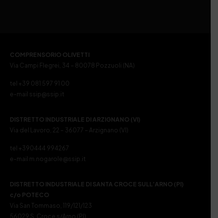
COMPRENSORIO OLIVETTI
Via Campi Flegrei, 34 – 80078 Pozzuoli (NA)
tel +39 081 597 91 00
e-mail ssip@ssip.it
DISTRETTO INDUSTRIALE DI ARZIGNANO (VI)
Via del Lavoro, 22 – 36077 – Arzignano (VI)
tel +390444 994267
e-mail m.nogarole@ssip.it
DISTRETTO INDUSTRIALE DI SANTA CROCE SULL’ARNO (PI)
c/o POTECO
Via San Tommaso, 119/121/123
56029 S. Croce s/Arno (PI)