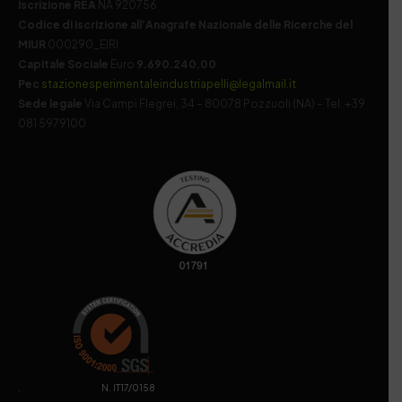
Iscrizione REA
NA 920756
Codice di iscrizione all’Anagrafe Nazionale delle Ricerche del
MIUR
000290_EIRI
Capitale Sociale
Euro
9.690.240,00
Pec
stazionesperimentaleindustriapelli@legalmail.it
Sede legale
Via Campi Flegrei, 34 – 80078 Pozzuoli (NA) – Tel. +39
081 5979100
. N. IT17/0158