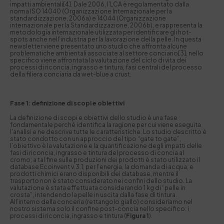
impatti ambientali[4]. Dale 2006, l’LCA è regolamentato dalla
norma ISO 14040 (Organizzazione Internazionale per la
standardizzazione, 2006a) e 14044 (Organizzazione
internazionale per la Standardizzazione, 2006b), e rappresenta la
metodologia internazionale utilizzata per identificare gli hot-
spots anche nell’industria per la lavorazione della pelle. In questa
newsletter viene presentato uno studio che affronta alcune
problematiche ambientali associate al settore conciario[3], nello
specifico viene affrontata la valutazione del ciclo di vita dei
processi di riconcia, ingrasso e tintura, fasi centrali del processo
della filiera conciaria da wet-blue a crust.
Fase 1: definizione di scopi e obiettivi
La definizione di scopi e obiettivi dello studio è una fase
fondamentale perché identifica la ragione per cui viene eseguita
l’analisi e ne descrive tutte le caratteristiche. Lo studio descritto è
stato condotto con un approccio del tipo “gate to gate”,
l’obiettivo è la valutazione e la quantificazione degli impatti delle
fasi di riconcia, ingrasso e tintura del processo di concia al
cromo; a tal fine sulle produzioni dei prodotti è stato utilizzato il
database Ecoinvent v.3.1, per l’energia, la domanda di acqua, e
prodotti chimici erano disponibili dei database, mentre il
trasporto non è stato considerato nei confini dello studio. La
valutazione è stata effettuata considerando 1 kg di “pelle in
crosta”, intendendo la pelle in uscita dalla fase di tintura.
All’interno della conceria (rettangolo giallo) consideriamo nel
nostro sistema solo il confine post-concia nello specifico: i
processi di riconcia, ingrasso e tintura (
Figura 1
).