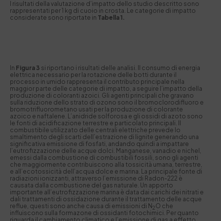
I risultati della valutazione d’impatto dello studio descritto sono
rappresentati per 1 kg di cuoio in crosta. Le categorie di impatto
considerate sono riportate in
Tabella 1
.
In
Figura 3
si riportano i risultati delle analisi. Il consumo di energia
elettrica necessario per la rotazione delle botti durante il
processo in umido rappresenta il contributo principale nella
maggior parte delle categorie di impatto, a seguire l’impatto della
produzione di coloranti azoici. Gli agenti principali che gravano
sulla riduzione dello strato di ozono sono il bromoclorodifluoro e
bromotrifluorometano usati per la produzione di colorante
azoico e naftalene. L’anidride solforosa e gli ossidi di azoto sono
le fonti di acidificazione terrestre e particolato principali. Il
combustibile utilizzato delle centrali elettriche prevede lo
smaltimento degli scarti dell’estrazione di lignite generando una
significativa emissione di fosfati, andando quindi a impattare
l’eutrofizzazione delle acque dolci. Manganese, vanadio e nichel,
emessi dalla combustione di combustibili fossili, sono gli agenti
che maggiormente contribuiscono alla tossicità umana, terrestre,
e all’ecotossicità dell’acqua dolce e marina. La principale fonte di
radiazioni ionizzanti, attraverso l’emissione di Radon-222 è
causata dalla combustione del gas naturale. Un apporto
importante all’eutrofizzazione marina è data dai carichi dei nitrati e
dali trattamenti di ossidazione durante il trattamento delle acque
reflue, questi sono anche causa di emissioni di N
O che
2
influiscono sulla formazone di ossidanti fotochimici. Per quanto
riguarda il cambiamento climatico e l’emissione di gas a effetto