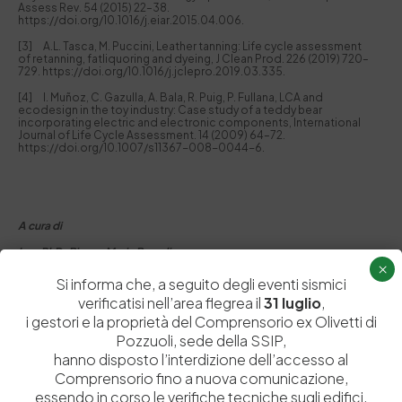
Assess Rev. 54 (2015) 22–38.
https://doi.org/10.1016/j.eiar.2015.04.006.
[3] A.L. Tasca, M. Puccini, Leather tanning: Life cycle assessment
of retanning, fatliquoring and dyeing, J Clean Prod. 226 (2019) 720–
729. https://doi.org/10.1016/j.jclepro.2019.03.335.
[4] I. Muñoz, C. Gazulla, A. Bala, R. Puig, P. Fullana, LCA and
ecodesign in the toy industry: Case study of a teddy bear
incorporating electric and electronic components, International
Journal of Life Cycle Assessment. 14 (2009) 64–72.
https://doi.org/10.1007/s11367-008-0044-6.
A cura di
Ing. PhD. Bianca Maria Bresolin,
×
Tecnologo di Ricerca SSIP
Si informa che, a seguito degli eventi sismici
verificatisi nell’area flegrea il
31 luglio
,
i gestori e la proprietà del Comprensorio ex Olivetti di
Pubblicato il:
13 Lug 2023 alle 16:31
Pozzuoli, sede della SSIP,
hanno disposto l’interdizione dell’accesso al
Comprensorio fino a nuova comunicazione,
essendo in corso le verifiche tecniche sugli edifici.