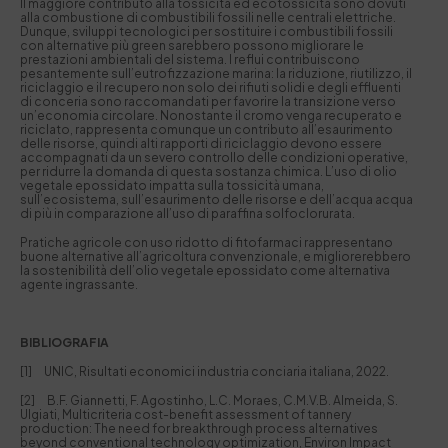
Il maggiore contributo alla tossicità ed ecotossicità sono dovuti
alla combustione di combustibili fossili nelle centrali elettriche.
Dunque, sviluppi tecnologici per sostituire i combustibili fossili
con alternative più green sarebbero possono migliorare le
prestazioni ambientali del sistema. I reflui contribuiscono
pesantemente sull’eutrofizzazione marina: la riduzione, riutilizzo, il
riciclaggio e il recupero non solo dei rifiuti solidi e degli effluenti
di conceria sono raccomandati per favorire la transizione verso
un’economia circolare. Nonostante il cromo venga recuperato e
riciclato, rappresenta comunque un contributo all’esaurimento
delle risorse, quindi alti rapporti di riciclaggio devono essere
accompagnati da un severo controllo delle condizioni operative,
per ridurre la domanda di questa sostanza chimica. L’uso di olio
vegetale epossidato impatta sulla tossicità umana,
sull’ecosistema, sull’esaurimento delle risorse e dell’acqua acqua
di più in comparazione all’uso di paraffina solfoclorurata.
Pratiche agricole con uso ridotto di fitofarmaci rappresentano
buone alternative all’agricoltura convenzionale, e migliorerebbero
la sostenibilità dell’olio vegetale epossidato come alternativa
agente ingrassante.
BIBLIOGRAFIA
[1] UNIC, Risultati economici industria conciaria italiana, 2022.
[2] B.F. Giannetti, F. Agostinho, L.C. Moraes, C.M.V.B. Almeida, S.
Ulgiati, Multicriteria cost-benefit assessment of tannery
production: The need for breakthrough process alternatives
beyond conventional technology optimization, Environ Impact