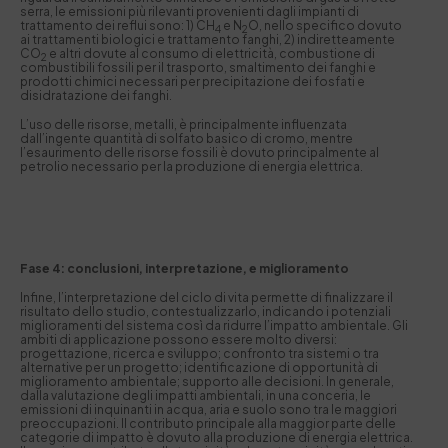
serra, le emissioni più rilevanti provenienti dagli impianti di
trattamento dei reflui sono: 1) CH
e N
O, nello specifico dovuto
4
2
ai trattamenti biologici e trattamento fanghi, 2) indiretteamente
CO
e altri dovute al consumo di elettricità, combustione di
2
combustibili fossili per il trasporto, smaltimento dei fanghi e
prodotti chimici necessari per precipitazione dei fosfati e
disidratazione dei fanghi.
L’uso delle risorse, metalli, è principalmente influenzata
dall’ingente quantità di solfato basico di cromo, mentre
l’esaurimento delle risorse fossili è dovuto principalmente al
petrolio necessario per la produzione di energia elettrica.
Fase 4: conclusioni, interpretazione, e miglioramento
Infine, l’interpretazione del ciclo di vita permette di finalizzare il
risultato dello studio, contestualizzarlo, indicando i potenziali
miglioramenti del sistema così da ridurre l’impatto ambientale. Gli
ambiti di applicazione possono essere molto diversi:
progettazione, ricerca e sviluppo; confronto tra sistemi o tra
alternative per un progetto; identificazione di opportunità di
miglioramento ambientale; supporto alle decisioni. In generale,
dalla valutazione degli impatti ambientali, in una conceria, le
emissioni di inquinanti in acqua, aria e suolo sono tra le maggiori
preoccupazioni. Il contributo principale alla maggior parte delle
categorie di impatto è dovuto alla produzione di energia elettrica.