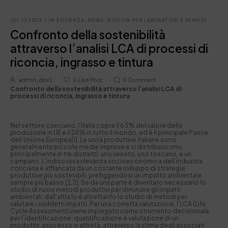
JUL 13 2023
/
IN EVIDENZA
,
NEWS
,
NOTIZIA PER LABORATORI E SERVIZI
Confronto della sostenibilità
attraverso l’analisi LCA di processi di
riconcia, ingrasso e tintura
admin_dev2
0
Like Post
0
Comment
Confronto della sostenibilità attraverso l’analisi LCA di
processi di riconcia, ingrasso e tintura
Nel settore conciario, l’Italia copre il 63% del valore della
produzione in UE e il 24% in tutto il mondo, ed è il principale Paese
dell’Unione Europea[1]. Le unità produttive italiane sono
generalmente piccole medie imprese e si distribuiscono
principalmente in tre distretti: uno veneto, uno toscano, e un
campano. L’indiscussa rilevanza socioeconomica dell’industria
conciaria è affiancata da un costante sviluppo di strategie
produttive più sostenibili, prefiggendosi un impatto ambientale
sempre più basso [2,3]. Se da una parte è diventato necessario lo
studio di nuovi metodi produttivi per diminuire gli impatti
ambientali, dall’altra lo è altrettanto lo studio di metodi per
valutare i suddetti impatti. Per una corretta valutazione, l’LCA (Life
Cycle Assessment) viene impiegato come strumento decisionale
per l’identificazione, quantificazione e valutazione di un
prodotto, processo o attività, attraverso la stima degli associati