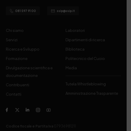
081 597 91 00
ssip@ssip.it
Chi siamo
Laboratori
Servizi
Dipartimenti di ricerca
Ricerca e Sviluppo
Biblioteca
Formazione
Politecnico del Cuoio
Divulgazione scientifica e
Media
documentazione
Tutela Whistleblowing
Contribuenti
Amministrazione Trasparente
Contatti
Codice fiscale e Partita Iva
07936981211