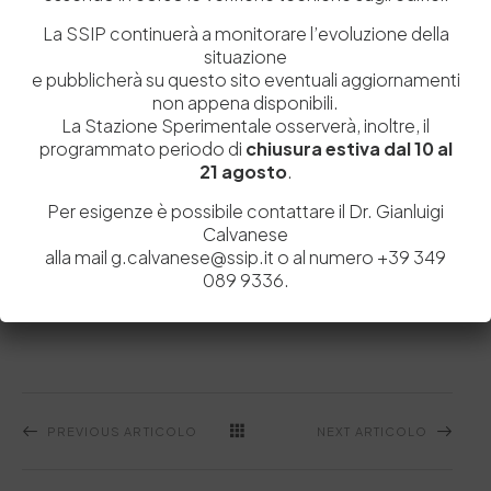
La SSIP continuerà a monitorare l’evoluzione della
situazione
e pubblicherà su questo sito eventuali aggiornamenti
non appena disponibili.
La Stazione Sperimentale osserverà, inoltre, il
programmato periodo di
chiusura estiva dal 10 al
21 agosto
.
Per esigenze è possibile contattare il Dr. Gianluigi
Calvanese
alla mail g.calvanese@ssip.it o al numero +39 349
Bianca Maria Bresolin
Concia
LCA
Ssip
089 9336.
PREVIOUS ARTICOLO
NEXT ARTICOLO