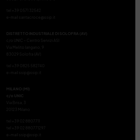
tel +39 0571 32542
e-mail santacroce@ssip.it
DISTRETTO INDUSTRIALE DI SOLOFRA (AV)
c/o UNIC – Centro Servizi ASI
Via Melito Iangano, 9
83029 Solofra (AV)
tel +39 0825 582740
e-mail ssip@ssip.it
MILANO (MI)
c/o UNIC
Via Brisa, 3
20123 Milano
tel +39 02 8807711
tel +39 02 880771297
e-mail ssip@ssip.it