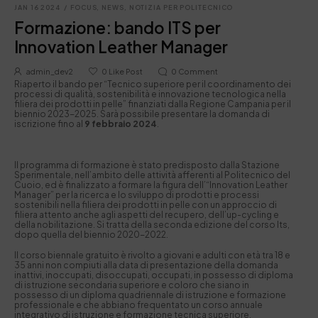
JAN 16 2024
/
FOCUS
,
NEWS
,
NOTIZIA PER POLITECNICO
Formazione: bando ITS per
Innovation Leather Manager
admin_dev2
0
Like Post
0
Comment
Riaperto il bando per “Tecnico superiore per il coordinamento dei
processi di qualità, sostenibilità e innovazione tecnologica nella
filiera dei prodotti in pelle” finanziati dalla Regione Campania per il
biennio 2023-2025. Sarà possibile presentare la domanda di
iscrizione fino al
9 febbraio 2024
.
ll programma di formazione è stato predisposto dalla Stazione
Sperimentale, nell’ambito delle attività afferenti al Politecnico del
Cuoio, ed è finalizzato a formare la figura dell’“Innovation Leather
Manager” per la ricerca e lo sviluppo di prodotti e processi
sostenibili nella filiera dei prodotti in pelle con un approccio di
filiera attento anche agli aspetti del recupero, dell’up-cycling e
della nobilitazione. Si tratta della seconda edizione del corso Its,
dopo quella del biennio 2020-2022.
Il corso biennale gratuito è rivolto a giovani e adulti con età tra 18 e
35 anni non compiuti alla data di presentazione della domanda
inattivi, inoccupati, disoccupati, occupati, in possesso di diploma
di istruzione secondaria superiore e coloro che siano in
possesso di un diploma quadriennale di istruzione e formazione
professionale e che abbiano frequentato un corso annuale
integrativo di istruzione e formazione tecnica superiore.