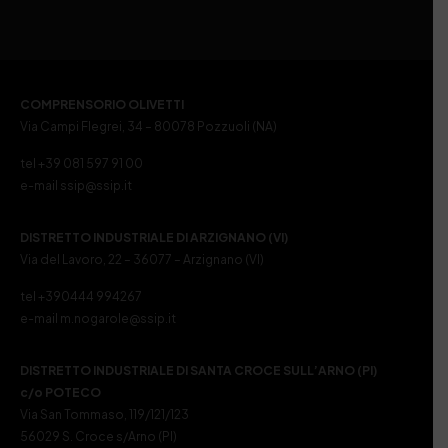
COMPRENSORIO OLIVETTI
Via Campi Flegrei, 34 – 80078 Pozzuoli (NA)
tel +39 081 597 91 00
e-mail ssip@ssip.it
DISTRETTO INDUSTRIALE DI ARZIGNANO (VI)
Via del Lavoro, 22 – 36077 – Arzignano (VI)
tel +390444 994267
e-mail m.nogarole@ssip.it
DISTRETTO INDUSTRIALE DI SANTA CROCE SULL’ARNO (PI)
c/o POTECO
Via San Tommaso, 119/121/123
56029 S. Croce s/Arno (PI)