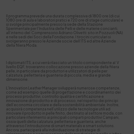
Il programma prevede una durata complessiva di 1800 ore (di cui
1080 ore di aula e laboratori pratici e 720 ore di stage curriculare) e
si svolge principalmente presso la sede della Stazione
Sperimentale per l’Industria delle Pelli e delle materie concianti,
all’interno del Comprensorio Adriano Olivetti sito in Pozzuoli (NA)
e nelle sedi dei Soci della Fondazione. I tirocini curriculari si
svolgeranno presso le Aziende socie dell’ITS ed altre Aziende
della filiera Moda.
I diplomati ITS, a cui verrà rilasciato un titolo corrispondente al V
livello EQF, troveranno collocazione presso aziende della filiera
pelle, in particolare da produttori e utilizzatori di pelle per
calzatura, pelletteria e guanteria di piccola, media e grande
dimensione.
L’Innovation Leather Manager svilupperà numerose competenze,
come ad esempio quelle di progettazione e coordinamento dei
processi produttivi, controllo qualità e certificazione e
innovazione di prodotto e di processo, nel rispetto dei principi
dell’economia circolare e della sostenibilità ambientale. Inoltre,
acquisirà competenza nell’utilizzo delle tecnologie utili ad
innovare il prodotto in pelle finito, destinato al settore moda, con
particolare riferimento ai principali comparti produttivi Campani,
ossia quelli della calzatura, pelletteria e guanteria, anche
attraverso l’introduzione di smart materials e smart solutions.
Ancora, parteciperà alla individuazione di strategie di