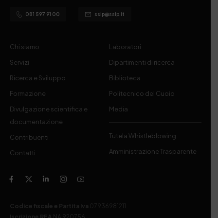
081 597 91 00
ssip@ssip.it
Chi siamo
Laboratori
Servizi
Dipartimenti di ricerca
Ricerca e Sviluppo
Biblioteca
Formazione
Politecnico del Cuoio
Divulgazione scientifica e
Media
documentazione
Tutela Whistleblowing
Contribuenti
Amministrazione Trasparente
Contatti
Codice fiscale e Partita Iva
07936981211
Iscrizione REA
NA 920756