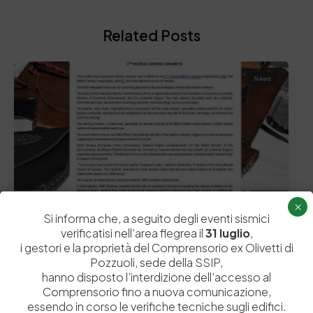
Related Posts
News
×
Si informa che, a seguito degli eventi sismici
verificatisi nell’area flegrea il
31 luglio
,
2 Luglio 2015
i gestori e la proprietà del Comprensorio ex Olivetti di
World Leather Congress 2015
Pozzuoli, sede della SSIP,
MILAN, The Capital Of Leather "Trends and Future
hanno disposto l’interdizione dell’accesso al
Challenges" is the subject of the 2nd…
Comprensorio fino a nuova comunicazione,
essendo in corso le verifiche tecniche sugli edifici.
by
Admin_dev2
0
0