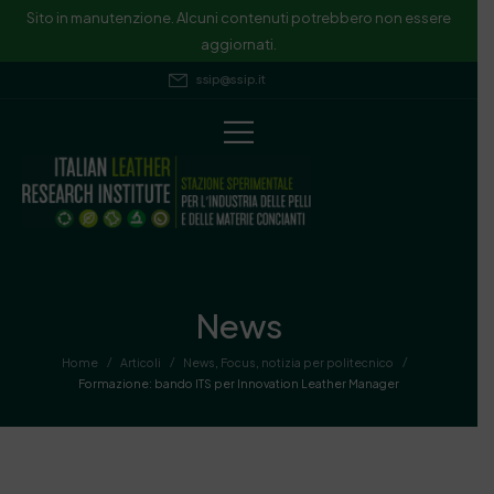
Sito in manutenzione. Alcuni contenuti potrebbero non essere
aggiornati.
ssip@ssip.it
News
/
/
/
Home
Articoli
News
,
Focus
,
notizia per politecnico
Formazione: bando ITS per Innovation Leather Manager