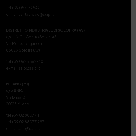
tel +39 0571 32542
e-mail santacroce@ssip.it
DISTRETTO INDUSTRIALE DI SOLOFRA (AV)
c/o UNIC – Centro Servizi ASI
Via Melito Iangano, 9
83029 Solofra (AV)
tel +39 0825 582740
e-mail ssip@ssip.it
MILANO (MI)
c/o UNIC
Via Brisa, 3
20123 Milano
tel +39 02 8807711
tel +39 02 880771297
e-mail ssip@ssip.it