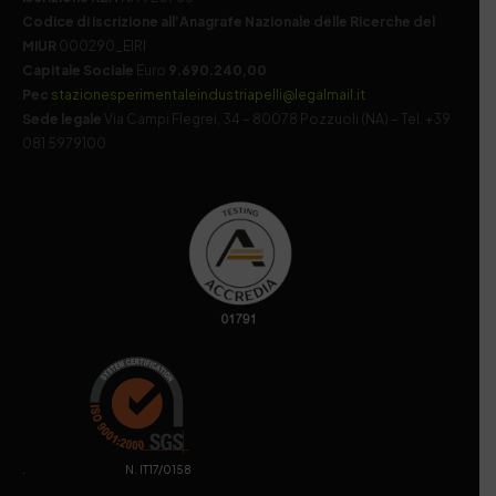
Codice di iscrizione all’Anagrafe Nazionale delle Ricerche del
MIUR
000290_EIRI
Capitale Sociale
Euro
9.690.240,00
Pec
stazionesperimentaleindustriapelli@legalmail.it
Sede legale
Via Campi Flegrei, 34 – 80078 Pozzuoli (NA) – Tel. +39
081 5979100
. N. IT17/0158