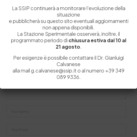
La SSIP continuerà a monitorare l’evoluzione della
situazione
e pubblicherà su questo sito eventuali aggiornamenti
non appena disponibili.
La Stazione Sperimentale osserverà, inoltre, il
Lascia un commento
programmato periodo di
chiusura estiva dal 10 al
21 agosto
.
Il tuo indirizzo email non sarà pubblicato.
I campi obbligatori sono
contrassegnati
*
Per esigenze è possibile contattare il Dr. Gianluigi
Calvanese
alla mail g.calvanese@ssip.it o al numero +39 349
089 9336.