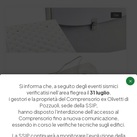
Old
×
3 Luglio 2015
Si informa che, a seguito degli eventi sismici
Iscriviti alla Newsletter
verificatisi nell’area flegrea il
31 luglio
,
i gestori e la proprietà del Comprensorio ex Olivetti di
Ora è possibile restare sempre in contatto con noi
Pozzuoli, sede della SSIP,
riguardo le ultime notizie della Stazione…
hanno disposto l’interdizione dell’accesso al
by
Admin_dev2
0
0
Comprensorio fino a nuova comunicazione,
essendo in corso le verifiche tecniche sugli edifici.
La SSIP continuerà a monitorare l’evoluzione della