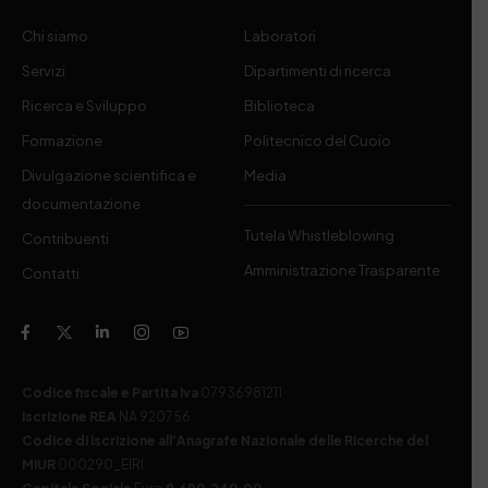
Chi siamo
Laboratori
Servizi
Dipartimenti di ricerca
Ricerca e Sviluppo
Biblioteca
Formazione
Politecnico del Cuoio
Divulgazione scientifica e
Media
documentazione
Tutela Whistleblowing
Contribuenti
Amministrazione Trasparente
Contatti
Codice fiscale e Partita Iva
07936981211
Iscrizione REA
NA 920756
Codice di iscrizione all’Anagrafe Nazionale delle Ricerche del
MIUR
000290_EIRI