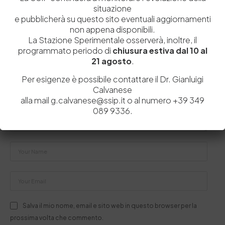
situazione
e pubblicherà su questo sito eventuali aggiornamenti
Lascia un commento
non appena disponibili.
La Stazione Sperimentale osserverà, inoltre, il
Il tuo indirizzo email non sarà pubblicato.
I campi obbligatori sono
programmato periodo di
chiusura estiva dal 10 al
contrassegnati
*
21 agosto
.
Per esigenze è possibile contattare il Dr. Gianluigi
Calvanese
alla mail g.calvanese@ssip.it o al numero +39 349
089 9336.
Salva il mio nome, email e sito web in questo browser per la
prossima volta che commento.