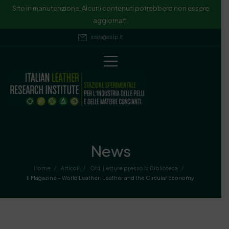
Sito in manutenzione. Alcuni contenuti potrebbero non essere
aggiornati.
ssip@ssip.it
News
/
/
/
Home
Articoli
Old
,
Letture presso la Biblioteca
Il Magazine – World Leather: Leather and the Circular Economy