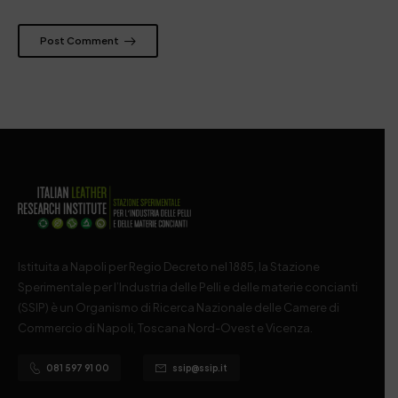
Post Comment
Istituita a Napoli per Regio Decreto nel 1885, la Stazione
Sperimentale per l’Industria delle Pelli e delle materie concianti
(SSIP) è un Organismo di Ricerca Nazionale delle Camere di
Commercio di Napoli, Toscana Nord-Ovest e Vicenza.
081 597 91 00
ssip@ssip.it