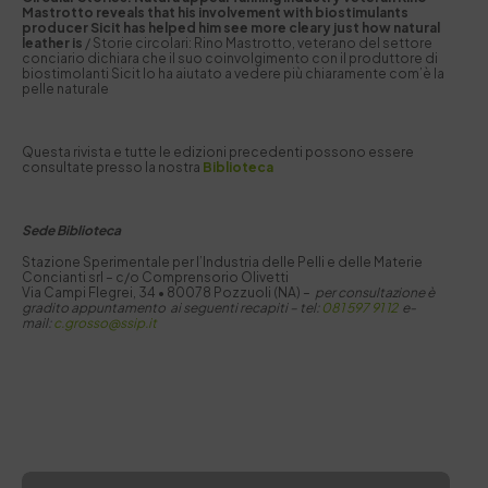
Mastrotto reveals that his involvement with biostimulants
producer Sicit has helped him see more cleary just how natural
leather is
/ Storie circolari: Rino Mastrotto, veterano del settore
conciario dichiara che il suo coinvolgimento con il produttore di
biostimolanti Sicit lo ha aiutato a vedere più chiaramente com’è la
pelle naturale
Questa rivista e tutte le edizioni precedenti possono essere
consultate presso la nostra
Biblioteca
Sede Biblioteca
Stazione Sperimentale per I’Industria delle Pelli e delle Materie
Concianti srl – c/o Comprensorio Olivetti
Via Campi Flegrei, 34 • 80078 Pozzuoli (NA) –
per consultazione è
gradito appuntamento ai seguenti recapiti –
tel:
081 597 91 12
e-
mail:
c.grosso@ssip.it