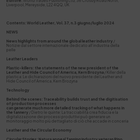
Editore:
World Trades Publishing Ltd, 36 Crosby Road North,
Liverpool, Mereyside, L22 4QQ, UK
Contents: World Leather, Vol. 37, n.3 giugno/luglio 2024
NEWS
News highlights from around the global leather industry
/
Notizie dal settore internazionale dedicato all’industria della
pelle
Leather Leaders
Plastic-killers: the statements of the new president of the
Leather and Hide Council of America, Kern Brozyna
/ Killer della
plastica: Le dichiarazioni del nuovo presidente del Leather and
Hide Council of America, Kern Brozyna
Technology
Behind the scenes: Traceability builds trust and the digitisation
of production processes
can generate much more detailed tracking of what happens in
the tannery
/
Dietro le quinte: La tracciabilità crea fiducia e la
digitalizzazione dei processi produttivi può generare un
monitoraggio molto più dettagliato di ciò che accade in conceria
Leather and the Circular Economy
Circular Stories: Natura appeal Tanning industry veteran Rino