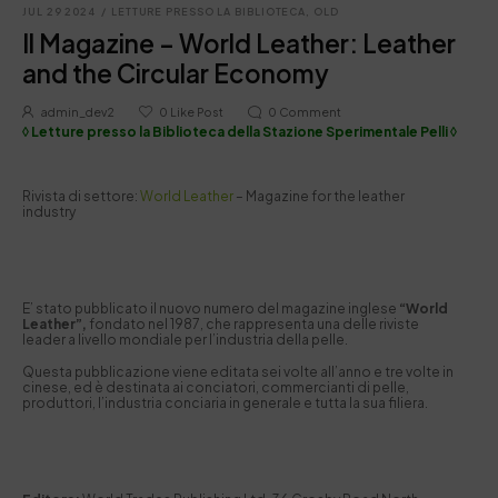
JUL 29 2024
/
LETTURE PRESSO LA BIBLIOTECA
,
OLD
Il Magazine – World Leather: Leather
and the Circular Economy
admin_dev2
0
Like Post
0
Comment
◊ Letture presso la Biblioteca della Stazione Sperimentale Pelli ◊
Rivista di settore:
World Leather
– Magazine for the leather
industry
E’ stato pubblicato il nuovo numero del magazine inglese
“World
Leather”,
fondato nel 1987, che rappresenta una delle riviste
leader a livello mondiale per l’industria della pelle.
Questa pubblicazione viene editata sei volte all’anno e tre volte in
cinese, ed è destinata ai conciatori, commercianti di pelle,
produttori, l’industria conciaria in generale e tutta la sua filiera.