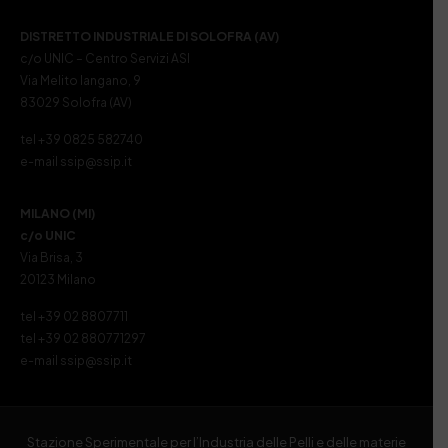
DISTRETTO INDUSTRIALE DI SOLOFRA (AV)
c/o UNIC – Centro Servizi ASI
Via Melito Iangano, 9
83029 Solofra (AV)
tel +39 0825 582740
e-mail ssip@ssip.it
MILANO (MI)
c/o UNIC
Via Brisa, 3
20123 Milano
tel +39 02 8807711
tel +39 02 880771297
e-mail ssip@ssip.it
Stazione Sperimentale per l’Industria delle Pelli e delle materie