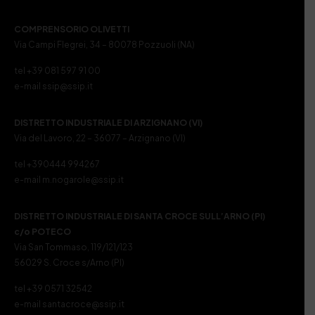
COMPRENSORIO OLIVETTI
Via Campi Flegrei, 34 – 80078 Pozzuoli (NA)
tel +39 081 597 91 00
e-mail ssip@ssip.it
DISTRETTO INDUSTRIALE DI ARZIGNANO (VI)
Via del Lavoro, 22 – 36077 – Arzignano (VI)
tel +390444 994267
e-mail m.nogarole@ssip.it
DISTRETTO INDUSTRIALE DI SANTA CROCE SULL’ARNO (PI)
c/o POTECO
Via San Tommaso, 119/121/123
56029 S. Croce s/Arno (PI)
tel +39 0571 32542
e-mail santacroce@ssip.it