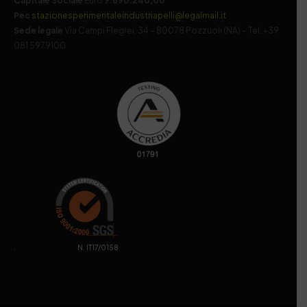
Capitale Sociale
Euro
9.690.240,00
Pec
stazionesperimentaleindustriapelli@legalmail.it
Sede legale
Via Campi Flegrei, 34 – 80078 Pozzuoli (NA) – Tel. +39
081 5979100
. N. IT17/0158