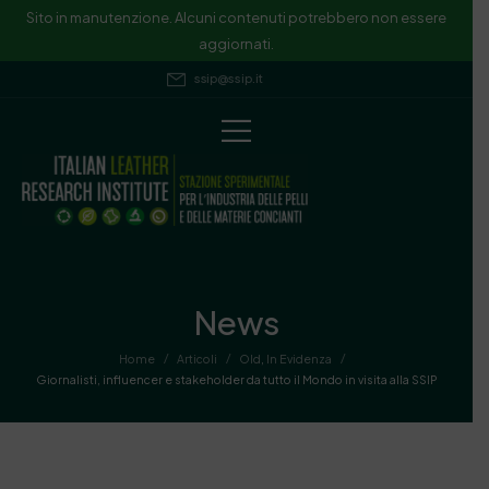
Sito in manutenzione. Alcuni contenuti potrebbero non essere
aggiornati.
ssip@ssip.it
News
/
/
/
Home
Articoli
Old
,
In Evidenza
Giornalisti, influencer e stakeholder da tutto il Mondo in visita alla SSIP