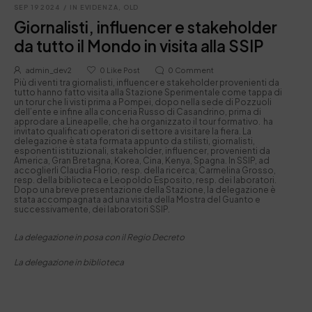
SEP 19 2024
/
IN EVIDENZA
,
OLD
Giornalisti, influencer e stakeholder
da tutto il Mondo in visita alla SSIP
admin_dev2
0
Like Post
0
Comment
Più di venti tra giornalisti, influencer e stakeholder provenienti da
tutto hanno fatto visita alla Stazione Sperimentale come tappa di
un torur che li visti prima a Pompei, dopo nella sede di Pozzuoli
dell’ente e infine alla conceria Russo di Casandrino, prima di
approdare a Lineapelle, che ha organizzato il tour formativo. ha
invitato qualificati operatori di settore a visitare la fiera. La
delegazione è stata formata appunto da stilisti, giornalisti,
esponenti istituzionali, stakeholder, influencer, provenienti da
America, Gran Bretagna, Korea, Cina, Kenya, Spagna. In SSIP, ad
accoglierli Claudia Florio, resp. della ricerca; Carmelina Grosso,
resp. della biblioteca e Leopoldo Esposito, resp. dei laboratori.
Dopo una breve presentazione della Stazione, la delegazione è
stata accompagnata ad una visita della Mostra del Guanto e
successivamente, dei laboratori SSIP.
La delegazione in posa con il Regio Decreto
La delegazione in biblioteca