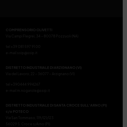
COMPRENSORIO OLIVETTI
Via Campi Flegrei, 34 – 80078 Pozzuoli (NA)
tel +39 081 597 91 00
e-mail ssip@ssip.it
DISTRETTO INDUSTRIALE DI ARZIGNANO (VI)
Via del Lavoro, 22 – 36077 – Arzignano (VI)
tel +390444 994267
e-mail m.nogarole@ssip.it
DISTRETTO INDUSTRIALE DI SANTA CROCE SULL’ARNO (PI)
c/o POTECO
Via San Tommaso, 119/121/123
56029 S. Croce s/Arno (PI)