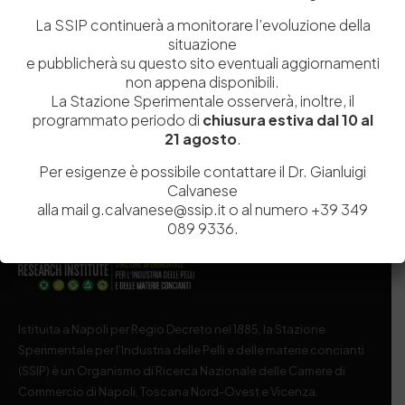
La SSIP continuerà a monitorare l’evoluzione della
Salva il mio nome, email e sito web in questo browser per la
situazione
prossima volta che commento.
e pubblicherà su questo sito eventuali aggiornamenti
non appena disponibili.
La Stazione Sperimentale osserverà, inoltre, il
Post Comment
programmato periodo di
chiusura estiva dal 10 al
21 agosto
.
Per esigenze è possibile contattare il Dr. Gianluigi
Calvanese
alla mail g.calvanese@ssip.it o al numero +39 349
089 9336.
Istituita a Napoli per Regio Decreto nel 1885, la Stazione
Sperimentale per l’Industria delle Pelli e delle materie concianti
(SSIP) è un Organismo di Ricerca Nazionale delle Camere di
Commercio di Napoli, Toscana Nord-Ovest e Vicenza.