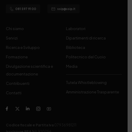
081 597 91 00
ssip@ssip.it
Chi siamo
Laboratori
Servizi
Dipartimenti di ricerca
Ricerca e Sviluppo
Biblioteca
Formazione
Politecnico del Cuoio
Divulgazione scientifica e
Media
documentazione
Tutela Whistleblowing
Contribuenti
Amministrazione Trasparente
Contatti
Codice fiscale e Partita Iva
07936981211
Iscrizione REA
NA 920756