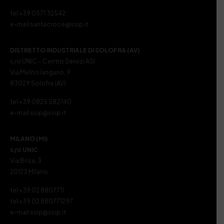
tel +39 0571 32542
e-mail santacroce@ssip.it
DISTRETTO INDUSTRIALE DI SOLOFRA (AV)
c/o UNIC – Centro Servizi ASI
Via Melito Iangano, 9
83029 Solofra (AV)
tel +39 0825 582740
e-mail ssip@ssip.it
MILANO (MI)
c/o UNIC
Via Brisa, 3
20123 Milano
tel +39 02 8807711
tel +39 02 880771297
e-mail ssip@ssip.it