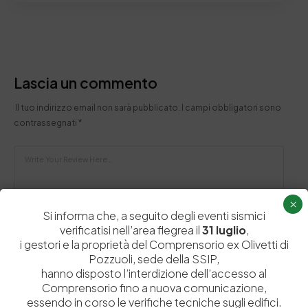
Lascia un commento
Il tuo indirizzo email non sarà pubblicato.
I campi obbligatori sono
contrassegnati
*
×
Si informa che, a seguito degli eventi sismici
verificatisi nell’area flegrea il
31 luglio
,
i gestori e la proprietà del Comprensorio ex Olivetti di
Pozzuoli, sede della SSIP,
hanno disposto l’interdizione dell’accesso al
Comprensorio fino a nuova comunicazione,
essendo in corso le verifiche tecniche sugli edifici.