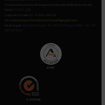
Codice di iscrizione all’Anagrafe Nazionale delle Ricerche del
MIUR
000290_EIRI
Capitale Sociale
Euro
9.690.240,00
Pec
stazionesperimentaleindustriapelli@legalmail.it
Sede legale
Via Campi Flegrei, 34 – 80078 Pozzuoli (NA) – Tel. +39
081 5979100
. N. IT17/0158