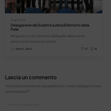
2 Luglio 2015
Delegazione del Sudafrica visita il Distretto della
Pelle
Nei giorni scorsi il distretto della pelle della nostra
provincia ha ricevuto la visita di…
by
Admin_dev2
0
0
Lascia un commento
Il tuo indirizzo email non sarà pubblicato.
I campi obbligatori sono
contrassegnati
*