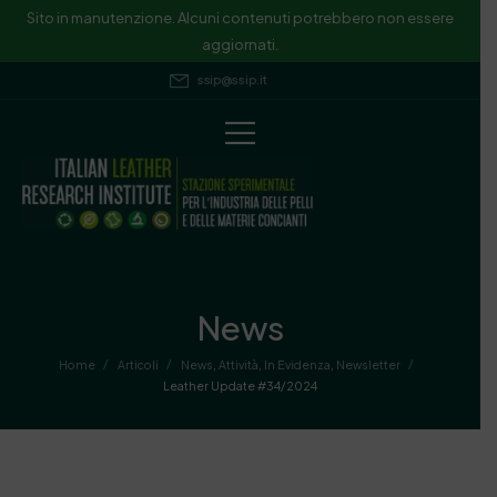
Sito in manutenzione. Alcuni contenuti potrebbero non essere
aggiornati.
ssip@ssip.it
News
/
/
/
Home
Articoli
News
,
Attività
,
In Evidenza
,
Newsletter
Leather Update #34/2024