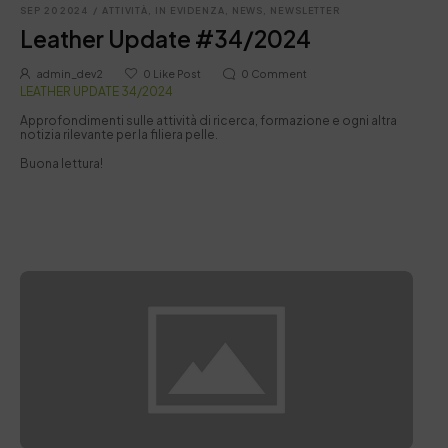
SEP 20 2024
/
ATTIVITÀ
,
IN EVIDENZA
,
NEWS
,
NEWSLETTER
Leather Update #34/2024
admin_dev2
0
Like Post
0
Comment
LEATHER UPDATE 34/2024
Approfondimenti sulle attività di ricerca, formazione e ogni altra
notizia rilevante per la filiera pelle.
Buona lettura!