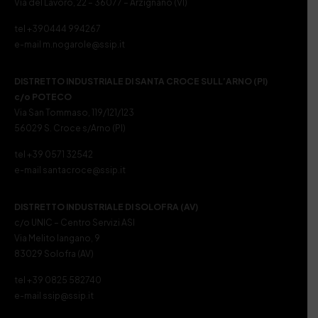
Via del Lavoro, 22 – 36077 – Arzignano (VI)
tel +390444 994267
e-mail m.nogarole@ssip.it
DISTRETTO INDUSTRIALE DI SANTA CROCE SULL’ARNO (PI)
c/o POTECO
Via San Tommaso, 119/121/123
56029 S. Croce s/Arno (PI)
tel +39 0571 32542
e-mail santacroce@ssip.it
DISTRETTO INDUSTRIALE DI SOLOFRA (AV)
c/o UNIC – Centro Servizi ASI
Via Melito Iangano, 9
83029 Solofra (AV)
tel +39 0825 582740
e-mail ssip@ssip.it