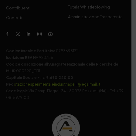
Tutela Whistleblowing
Contribuenti
Amministrazione Trasparente
Contatti
Codice fiscale e Partita Iva
07936981211
Iscrizione REA
NA 920756
Codice di iscrizione all’Anagrafe Nazionale delle Ricerche del
MIUR
000290_EIRI
Capitale Sociale
Euro
9.690.240,00
Pec
stazionesperimentaleindustriapelli@legalmail.it
Sede legale
Via Campi Flegrei, 34 – 80078 Pozzuoli (NA) – Tel. +39
081 5979100