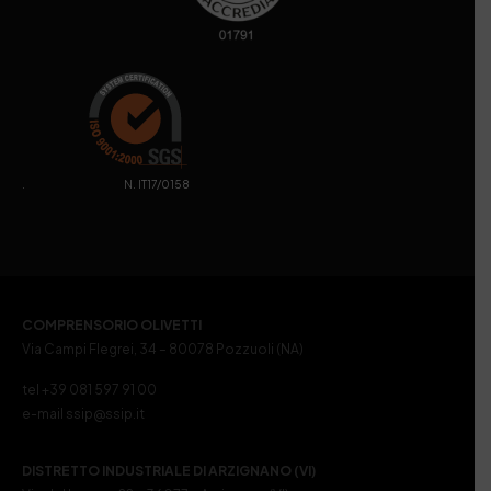
. N. IT17/0158
COMPRENSORIO OLIVETTI
Via Campi Flegrei, 34 – 80078 Pozzuoli (NA)
tel +39 081 597 91 00
e-mail ssip@ssip.it
DISTRETTO INDUSTRIALE DI ARZIGNANO (VI)