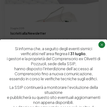
3 Luglio 2015
Iscriviti alla Newsletter
Ora è possibile restare sempre in contatto con noi
×
riguardo le ultime notizie della Stazione…
Si informa che, a seguito degli eventi sismici
by
Admin_dev2
0
0
verificatisi nell’area flegrea il
31 luglio
,
i gestori e la proprietà del Comprensorio ex Olivetti di
Pozzuoli, sede della SSIP,
hanno disposto l’interdizione dell’accesso al
Comprensorio fino a nuova comunicazione,
essendo in corso le verifiche tecniche sugli edifici.
Lascia un commento
La SSIP continuerà a monitorare l’evoluzione della
situazione
Il tuo indirizzo email non sarà pubblicato.
I campi obbligatori sono
e pubblicherà su questo sito eventuali aggiornamenti
contrassegnati
*
non appena disponibili.