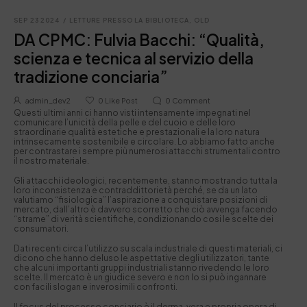
SEP 23 2024
/
LETTURE PRESSO LA BIBLIOTECA
,
OLD
DA CPMC: Fulvia Bacchi: “Qualità,
scienza e tecnica al servizio della
tradizione conciaria”
admin_dev2
0
Like Post
0
Comment
Questi ultimi anni ci hanno visti intensamente impegnati nel
comunicare l’unicità della pelle e del cuoio e delle loro
straordinarie qualità estetiche e prestazionali e la loro natura
intrinsecamente sostenibile e circolare. Lo abbiamo fatto anche
per contrastare i sempre più numerosi attacchi strumentali contro
il nostro materiale.
Gli attacchi ideologici, recentemente, stanno mostrando tutta la
loro inconsistenza e contraddittorietà perché, se da un lato
valutiamo “fisiologica” l’aspirazione a conquistare posizioni di
mercato, dall’altro è davvero scorretto che ciò avvenga facendo
“strame” di verità scientifiche, condizionando cosi le scelte dei
consumatori.
Dati recenti circa l’utilizzo su scala industriale di questi materiali, ci
dicono che hanno deluso le aspettative degli utilizzatori, tante
che alcuni importanti gruppi industriali stanno rivedendo le loro
scelte. Il mercato è un giudice severo e non lo si può ingannare
con facili slogan e inverosimili confronti.
Il focus del processo conciario è il derma, vera e propria opera di