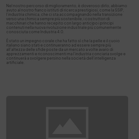
Nel nostro percorso di miglioramento, è doveroso dirlo, abbiamo
avuto al nostro fianco istituti di ricerca prestigiosi, come la SSIP,
l’industria chimica, che ci sta accompagnando nella transizione
verso una chimica sempre più sostenibile, i costruttori di
macchinari che hanno recepito con largo anticipo i principi
contenuti nella nuova rivoluzione industriale più comunemente
conosciuta come Industria 4.0.
È stato un impegno corale che ha fatto sì che la pelle e il cuoio
italiano siano stati e continueranno ad essere sempre più
all’altezza delle sfide poste da un mercato a volte avaro di
apprezzamenti e riconoscimenti ma l’industria conciaria svolge e
continuerà a svolgere persino nella società dell’intelligenza
artificiale.