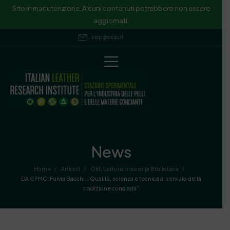
Sito in manutenzione. Alcuni contenuti potrebbero non essere
aggiornati.
ssip@ssip.it
News
/
/
/
Home
Articoli
Old
,
Letture presso la Biblioteca
DA CPMC: Fulvia Bacchi: “Qualità, scienza e tecnica al servizio della
tradizione conciaria”