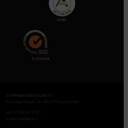
. N. IT17/0158
COMPRENSORIO OLIVETTI
Via Campi Flegrei, 34 – 80078 Pozzuoli (NA)
tel +39 081 597 91 00
e-mail ssip@ssip.it