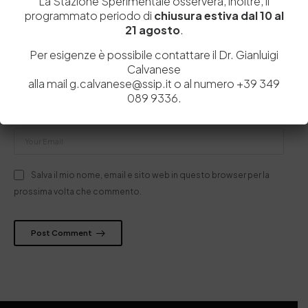
La Stazione Sperimentale osserverà, inoltre, il
programmato periodo di
chiusura estiva dal 10 al
21 agosto
.
Per esigenze è possibile contattare il Dr. Gianluigi
Calvanese
alla mail g.calvanese@ssip.it o al numero +39 349
089 9336.
Salva il mio nome, email e sito web in questo browser per la
prossima volta che commento.
Post Comment