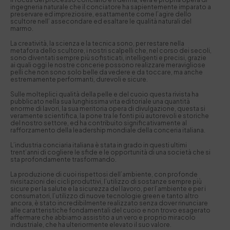
ingegneria naturale che il conciatore ha sapientemente imparato a
preservare ed impreziosire, esattamente come l’agire dello
scultore nell’ assecondare ed esaltare le qualità naturali del
marmo.
La creatività, la scienza e la tecnica sono, per restare nella
metafora dello scultore, i nostri scalpelli che, nel corso dei secoli,
sono diventati sempre più sofisticati, intelligenti e precisi, grazie
ai quali oggi le nostre concerie possono realizzare meravigliose
pelli che non sono solo belle da vedere e da toccare, ma anche
estremamente performanti, durevoli e sicure.
Sulle molteplici qualità della pelle e del cuoio questa rivista ha
pubblicato nella sua lunghissima vita editoriale una quantità
enorme di lavori, la sua meritoria opera di divulgazione, questa si
veramente scientifica, la pone tra le fonti più autorevoli e storiche
del nostro settore, ed ha contribuito significativamente al
rafforzamento della leadership mondiale della conceria italiana.
L’industria conciaria italiana è stata in grado in questi ultimi
trent’anni di cogliere le sfide e le opportunità di una società che si
sta profondamente trasformando.
La produzione di cuoi rispettosi dell’ambiente, con profonde
rivisitazioni dei cicli produttivi, l’utilizzo di sostanze sempre più
sicure per la salute e la sicurezza del lavoro, per l’ambiente e per i
consumatori, l’utilizzo di nuove tecnologie green e tanto altro
ancora, è stato incredibilmente realizzato senza dover rinunciare
alle caratteristiche fondamentali del cuoio e non trovo esagerato
affermare che abbiamo assistito a un vero e proprio miracolo
industriale, che ha ulteriormente elevato il suo valore.