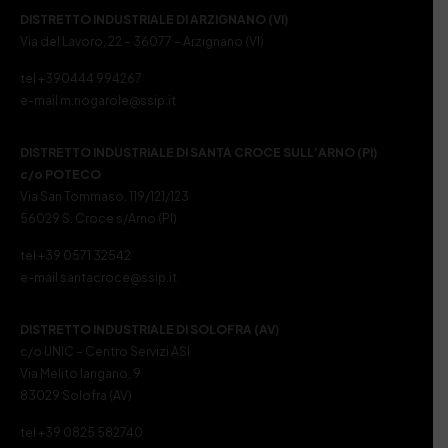
DISTRETTO INDUSTRIALE DI ARZIGNANO (VI)
Via del Lavoro, 22 – 36077 – Arzignano (VI)
tel +390444 994267
e-mail m.nogarole@ssip.it
DISTRETTO INDUSTRIALE DI SANTA CROCE SULL’ARNO (PI)
c/o POTECO
Via San Tommaso, 119/121/123
56029 S. Croce s/Arno (PI)
tel +39 0571 32542
e-mail santacroce@ssip.it
DISTRETTO INDUSTRIALE DI SOLOFRA (AV)
c/o UNIC – Centro Servizi ASI
Via Melito Iangano, 9
83029 Solofra (AV)
tel +39 0825 582740