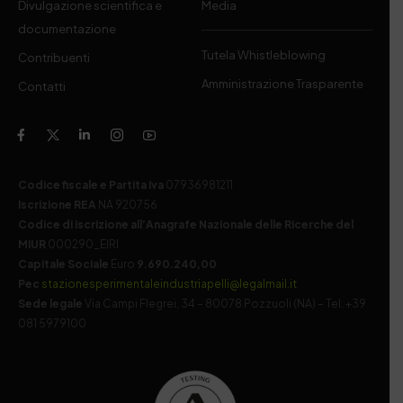
Divulgazione scientifica e
Media
documentazione
Tutela Whistleblowing
Contribuenti
Amministrazione Trasparente
Contatti
Codice fiscale e Partita Iva
07936981211
Iscrizione REA
NA 920756
Codice di iscrizione all’Anagrafe Nazionale delle Ricerche del
MIUR
000290_EIRI
Capitale Sociale
Euro
9.690.240,00
Pec
stazionesperimentaleindustriapelli@legalmail.it
Sede legale
Via Campi Flegrei, 34 – 80078 Pozzuoli (NA) – Tel. +39
081 5979100