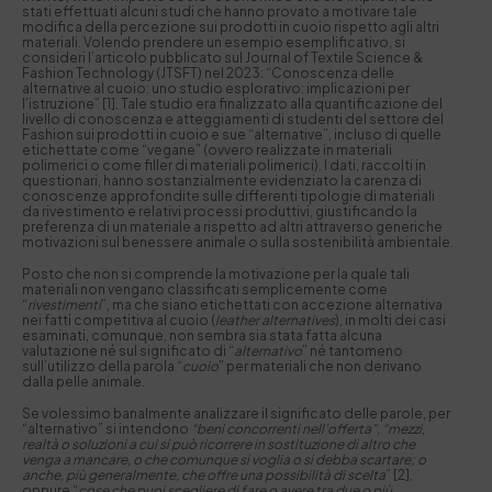
stati effettuati alcuni studi che hanno provato a motivare tale
modifica della percezione sui prodotti in cuoio rispetto agli altri
materiali. Volendo prendere un esempio esemplificativo, si
consideri l’articolo pubblicato sul Journal of Textile Science &
Fashion Technology (JTSFT) nel 2023: “Conoscenza delle
alternative al cuoio: uno studio esplorativo: implicazioni per
l’istruzione” [1]. Tale studio era finalizzato alla quantificazione del
livello di conoscenza e atteggiamenti di studenti del settore del
Fashion sui prodotti in cuoio e sue “alternative”, incluso di quelle
etichettate come “vegane” (ovvero realizzate in materiali
polimerici o come filler di materiali polimerici). I dati, raccolti in
questionari, hanno sostanzialmente evidenziato la carenza di
conoscenze approfondite sulle differenti tipologie di materiali
da rivestimento e relativi processi produttivi, giustificando la
preferenza di un materiale a rispetto ad altri attraverso generiche
motivazioni sul benessere animale o sulla sostenibilità ambientale.
Posto che non si comprende la motivazione per la quale tali
materiali non vengano classificati semplicemente come
“
rivestimenti
”, ma che siano etichettati con accezione alternativa
nei fatti competitiva al cuoio (
leather alternatives
), in molti dei casi
esaminati, comunque, non sembra sia stata fatta alcuna
valutazione né sul significato di “
alternativo
” né tantomeno
sull’utilizzo della parola “
cuoio
” per materiali che non derivano
dalla pelle animale.
Se volessimo banalmente analizzare il significato delle parole, per
“alternativo” si intendono
“beni concorrenti nell’offerta”, “mezzi
,
realtà o soluzioni a cui si può ricorrere in sostituzione di altro che
venga a mancare, o che comunque si voglia o si debba scartare; o
anche, più generalmente, che offre una possibilità di scelta
” [2],
oppure “
cose che puoi scegliere di fare o avere tra due o più