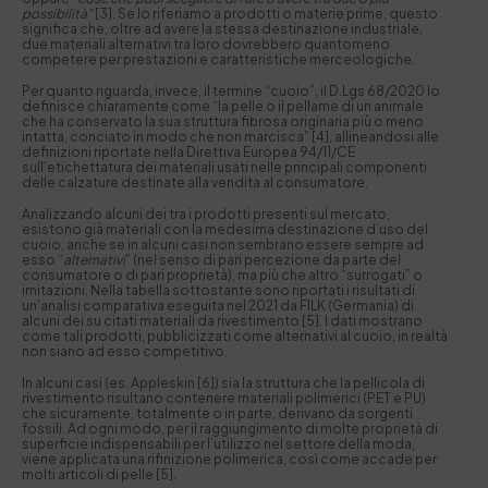
possibilità”
[3]. Se lo riferiamo a prodotti o materie prime, questo
significa che, oltre ad avere la stessa destinazione industriale,
due materiali alternativi tra loro dovrebbero quantomeno
competere per prestazioni e caratteristiche merceologiche.
Per quanto riguarda, invece, il termine “cuoio”, il D.Lgs 68/2020 lo
definisce chiaramente come “la pelle o il pellame di un animale
che ha conservato la sua struttura fibrosa originaria più o meno
intatta, conciato in modo che non marcisca” [4], allineandosi alle
definizioni riportate nella Direttiva Europea 94/11/CE
sull’etichettatura dei materiali usati nelle principali componenti
delle calzature destinate alla vendita al consumatore.
Analizzando alcuni dei tra i prodotti presenti sul mercato,
esistono già materiali con la medesima destinazione d’uso del
cuoio, anche se in alcuni casi non sembrano essere sempre ad
esso “
alternativi
” (nel senso di pari percezione da parte del
consumatore o di pari proprietà), ma più che altro “surrogati” o
imitazioni. Nella tabella sottostante sono riportati i risultati di
un’analisi comparativa eseguita nel 2021 da FILK (Germania) di
alcuni dei su citati materiali da rivestimento [5]. I dati mostrano
come tali prodotti, pubblicizzati come alternativi al cuoio, in realtà
non siano ad esso competitivo.
In alcuni casi (es. Appleskin [6]) sia la struttura che la pellicola di
rivestimento risultano contenere materiali polimerici (PET e PU)
che sicuramente, totalmente o in parte, derivano da sorgenti
fossili. Ad ogni modo, per il raggiungimento di molte proprietà di
superficie indispensabili per l’utilizzo nel settore della moda,
viene applicata una rifinizione polimerica, così come accade per
molti articoli di pelle [5].