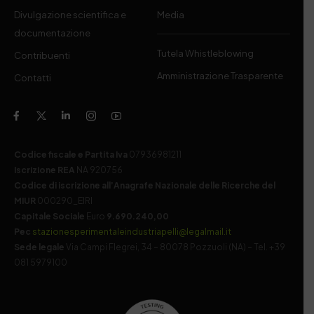
Divulgazione scientifica e
Media
documentazione
Tutela Whistleblowing
Contribuenti
Amministrazione Trasparente
Contatti
Codice fiscale e Partita Iva
07936981211
Iscrizione REA
NA 920756
Codice di iscrizione all’Anagrafe Nazionale delle Ricerche del
MIUR
000290_EIRI
Capitale Sociale
Euro
9.690.240,00
Pec
stazionesperimentaleindustriapelli@legalmail.it
Sede legale
Via Campi Flegrei, 34 – 80078 Pozzuoli (NA) – Tel. +39
081 5979100