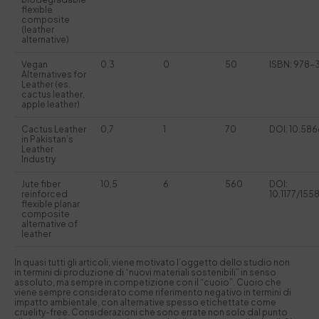
flexible
composite
(leather
alternative)
Vegan
0,3
0
50
ISBN: 978
Alternatives for
Leather (es.
cactus leather,
apple leather)
Cactus Leather
0,7
1
70
DOI: 10.586
in Pakistan’s
Leather
Industry
Jute fiber
10,5
6
560
DOI:
reinforced
10.1177/15
flexible planar
composite
alternative of
leather
In quasi tutti gli articoli, viene motivato l’oggetto dello studio non
in termini di produzione di “nuovi materiali sostenibili” in senso
assoluto, ma sempre in competizione con il “cuoio”. Cuoio che
viene sempre considerato come riferimento negativo in termini di
impatto ambientale, con alternative spesso etichettate come
cruelity-free. Considerazioni che sono errate non solo dal punto