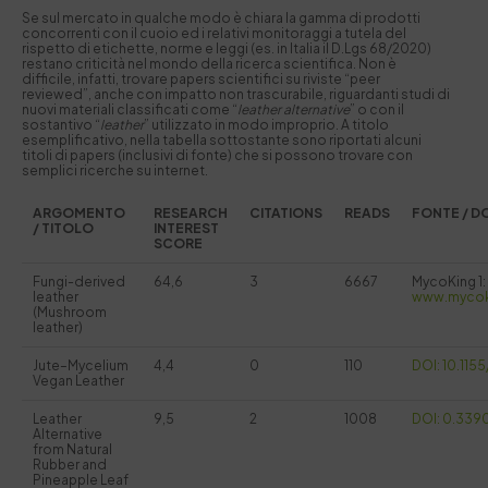
Se sul mercato in qualche modo è chiara la gamma di prodotti
concorrenti con il cuoio ed i relativi monitoraggi a tutela del
rispetto di etichette, norme e leggi (es. in Italia il D.Lgs 68/2020)
restano criticità nel mondo della ricerca scientifica. Non è
difficile, infatti, trovare papers scientifici su riviste “peer
reviewed”, anche con impatto non trascurabile, riguardanti studi di
nuovi materiali classificati come “
leather alternative
” o con il
sostantivo “
leather
” utilizzato in modo improprio. A titolo
esemplificativo, nella tabella sottostante sono riportati alcuni
titoli di papers (inclusivi di fonte) che si possono trovare con
semplici ricerche su internet.
ARGOMENTO
RESEARCH
CITATIONS
READS
FONTE / DO
/ TITOLO
INTEREST
SCORE
Fungi-derived
64,6
3
6667
MycoKing 1:
leather
www.mycok
(Mushroom
leather)
Jute–Mycelium
4,4
0
110
DOI: 10.11
Vegan Leather
Leather
9,5
2
1008
DOI: 0.339
Alternative
from Natural
Rubber and
Pineapple Leaf