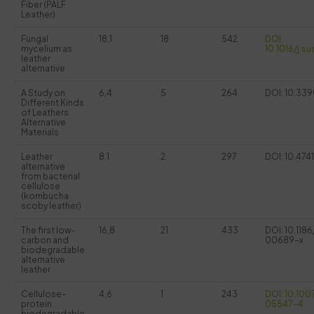
Fiber (PALF
Leather)
Fungal
18,1
18
542
DOI:
mycelium as
10.1016/j.
leather
alternative
A Study on
6,4
5
264
DOI: 10.33
Different Kinds
of Leathers
Alternative
Materials
Leather
8,1
2
297
DOI: 10.4741
alternative
from bacterial
cellulose
(kombucha
scoby leather)
The first low-
16,8
21
433
DOI: 10.118
carbon and
00689-x
biodegradable
alternative
leather
Cellulose-
4,6
1
243
DOI: 10.10
protein
05547-4
biodegradable