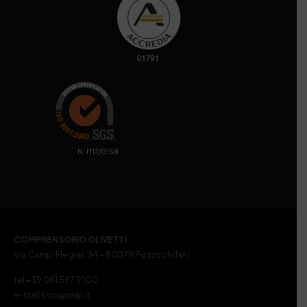
. N. IT17/0158
COMPRENSORIO OLIVETTI
Via Campi Flegrei, 34 – 80078 Pozzuoli (NA)
tel +39 081 597 91 00
e-mail ssip@ssip.it