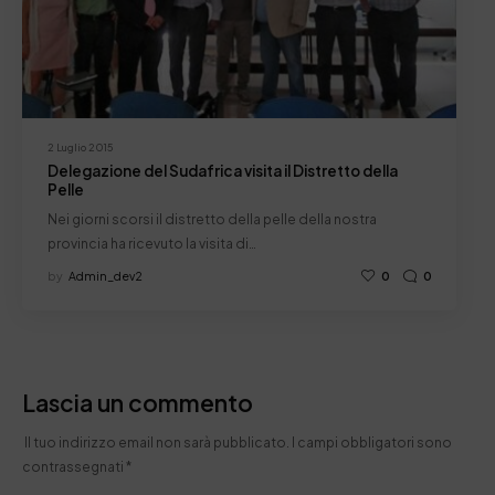
2 Luglio 2015
Delegazione del Sudafrica visita il Distretto della
Pelle
Nei giorni scorsi il distretto della pelle della nostra
provincia ha ricevuto la visita di…
by
Admin_dev2
0
0
Lascia un commento
Il tuo indirizzo email non sarà pubblicato.
I campi obbligatori sono
contrassegnati
*