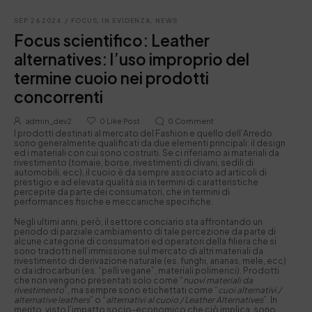
SEP 26 2024
/
FOCUS
,
IN EVIDENZA
,
NEWS
Focus scientifico: Leather
alternatives: l’uso improprio del
termine cuoio nei prodotti
concorrenti
admin_dev2
0
Like Post
0
Comment
I prodotti destinati al mercato del Fashion e quello dell’Arredo
sono generalmente qualificati da due elementi principali: il design
ed i materiali con cui sono costruiti. Se ci riferiamo ai materiali da
rivestimento (tomaie, borse, rivestimenti di divani, sedili di
automobili, ecc), il cuoio è da sempre associato ad articoli di
prestigio e ad elevata qualità sia in termini di caratteristiche
percepite da parte dei consumatori, che in termini di
performances fisiche e meccaniche specifiche.
Negli ultimi anni, però, il settore conciario sta affrontando un
periodo di parziale cambiamento di tale percezione da parte di
alcune categorie di consumatori ed operatori della filiera che si
sono tradotti nell’immissione sul mercato di altri materiali da
rivestimento di derivazione naturale (es. funghi, ananas, mele, ecc)
o da idrocarburi (es. “pelli vegane”, materiali polimerici). Prodotti
che non vengono presentati solo come “
nuovi materiali da
rivestimento
”, ma sempre sono etichettati come “
cuoi alternativi /
alternative leathers
” o “
alternativi al cuoio / Leather Alternatives
”. In
merito, visto l’impatto socio-economico che ciò implica, sono