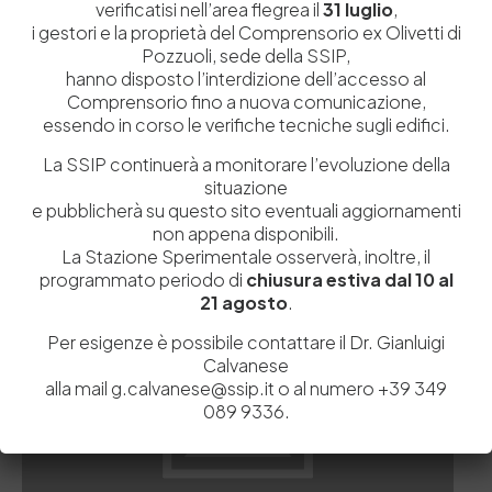
verificatisi nell’area flegrea il
31 luglio
,
i gestori e la proprietà del Comprensorio ex Olivetti di
Pozzuoli, sede della SSIP,
A cura di
hanno disposto l’interdizione dell’accesso al
Ing. Rosario Mascolo – Coordinatore Tecnico-Scientfico
Comprensorio fino a nuova comunicazione,
Dipartimento Sviluppo Prodotto 26-09-2024
essendo in corso le verifiche tecniche sugli edifici.
Ha collaborato: Dott. Gianluigi Calvanese
La SSIP continuerà a monitorare l’evoluzione della
Pubblicato il:
26 Set 2024 alle 10:28
situazione
e pubblicherà su questo sito eventuali aggiornamenti
non appena disponibili.
La Stazione Sperimentale osserverà, inoltre, il
programmato periodo di
chiusura estiva dal 10 al
21 agosto
.
Per esigenze è possibile contattare il Dr. Gianluigi
Calvanese
alla mail g.calvanese@ssip.it o al numero +39 349
089 9336.