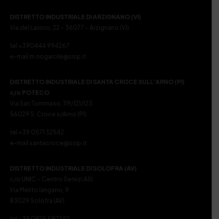
DISTRETTO INDUSTRIALE DI ARZIGNANO (VI)
Via del Lavoro, 22 – 36077 – Arzignano (VI)
tel +390444 994267
e-mail m.nogarole@ssip.it
DISTRETTO INDUSTRIALE DI SANTA CROCE SULL’ARNO (PI)
c/o POTECO
Via San Tommaso, 119/121/123
56029 S. Croce s/Arno (PI)
tel +39 0571 32542
e-mail santacroce@ssip.it
DISTRETTO INDUSTRIALE DI SOLOFRA (AV)
c/o UNIC – Centro Servizi ASI
Via Melito Iangano, 9
83029 Solofra (AV)
tel +39 0825 582740