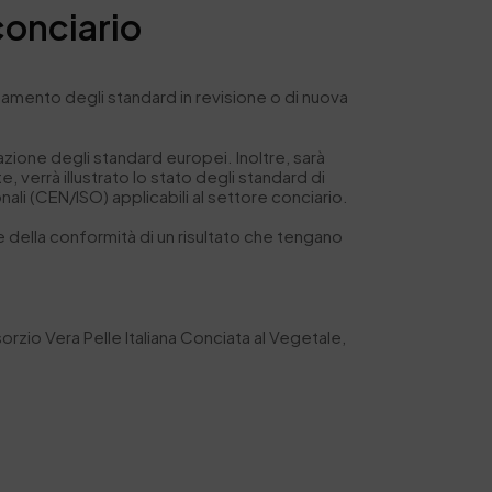
onciario
zamento degli standard in revisione o di nuova
azione degli standard europei. Inoltre, sarà
errà illustrato lo stato degli standard di
ali (CEN/ISO) applicabili al settore conciario.
e della conformità di un risultato che tengano
io Vera Pelle Italiana Conciata al Vegetale,