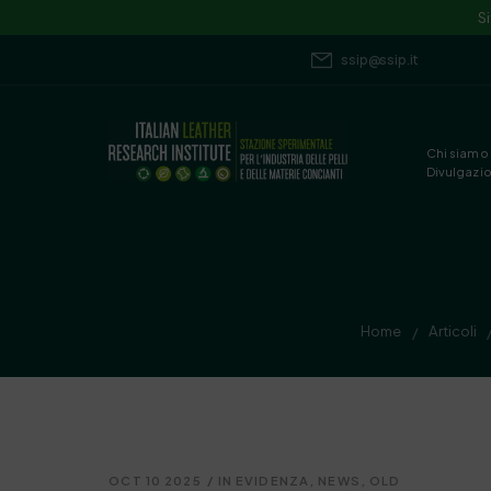
S
ssip@ssip.it
Chi siamo
Divulgazi
Home
Articoli
/
OCT 10 2025
/
IN EVIDENZA
,
NEWS
,
OLD