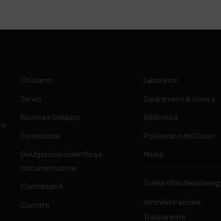
Chi siamo
Laboratori
Servizi
Dipartimenti di ricerca
Ricerca e Sviluppo
Biblioteca
one
Formazione
Politecnico del Cuoio
Divulgazione scientifica e
Media
-
documentazione
Tutela Whistleblowing
Contribuenti
Amministrazione
Contatti
Trasparente