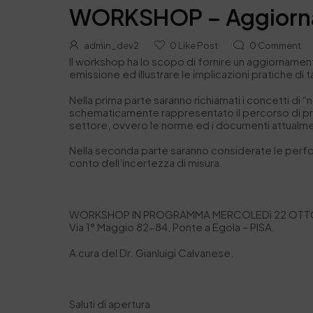
WORKSHOP – Aggiorname
admin_dev2
0
Like Post
0
Comment
Il workshop ha lo scopo di fornire un aggiornament
emissione ed illustrare le implicazioni pratiche di 
Nella prima parte saranno richiamati i concetti di 
schematicamente rappresentato il percorso di prop
settore, ovvero le norme ed i documenti attualment
Nella seconda parte saranno considerate le perform
conto dell’incertezza di misura.
WORKSHOP IN PROGRAMMA MERCOLEDì 22 OTTO
Via 1° Maggio 82-84, Ponte a Egola – PISA.
A cura del Dr. Gianluigi Calvanese.
Saluti di apertura