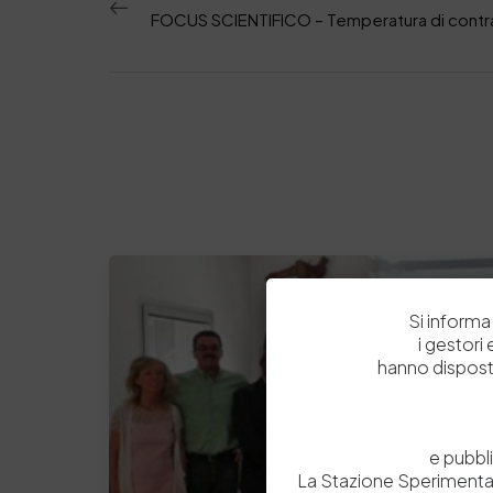
Si informa 
i gestori
hanno dispost
e pubbl
La Stazione Sperimental