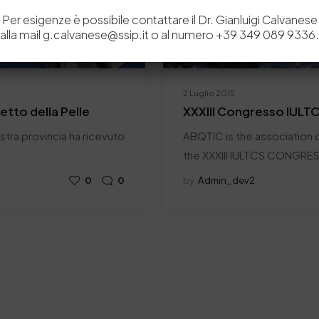
Per esigenze è possibile contattare il Dr. Gianluigi Calvanese
alla mail g.calvanese@ssip.it o al numero +39 349 089 9336.
2 Luglio 2015
retto della Pelle
XXXIII Congresso IULT
nostra provincia ha ricevuto
ABQTIC is the association c
the XXXIII IULTCS CONGRE
0
0
by
Admin_dev2