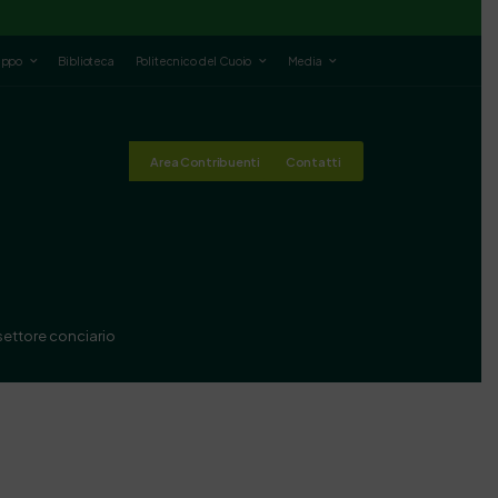
luppo
Biblioteca
Politecnico del Cuoio
Media
Area Contribuenti
Contatti
ettore conciario