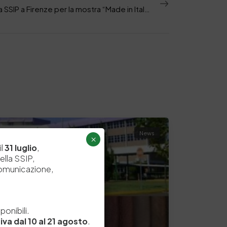
MICS – La SSIP a Firenze per la mostra “Made in Italy towards Sustainability. From Tradition to Futures”
News
×
il
31 luglio
,
ella SSIP,
comunicazione,
e
onibili.
iva dal 10 al 21 agosto
.