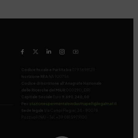
Codice fiscale e Partita Iva
07936981211
Iscrizione REA
NA 920756
Codice di iscrizione all’Anagrafe Nazionale
delle Ricerche del MIUR
000290_EIRI
Capitale Sociale
Euro
9.690.240,00
Pec
stazionesperimentaleindustriapelli@legalmail.it
Sede legale
Via Campi Flegrei, 34 – 80078
Pozzuoli (NA) – Tel. +39 081 5979100