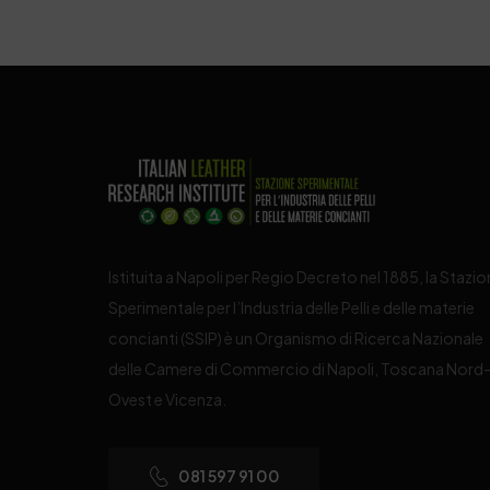
Istituita a Napoli per Regio Decreto nel 1885, la Stazi
Sperimentale per l’Industria delle Pelli e delle materie
concianti (SSIP) è un Organismo di Ricerca Nazionale
delle Camere di Commercio di Napoli, Toscana Nord
Ovest e Vicenza.
081 597 91 00