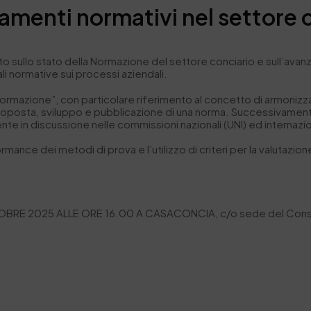
nti normativi nel settore c
o sullo stato della Normazione del settore conciario e sull’avan
tali normative sui processi aziendali.
“normazione”, con particolare riferimento al concetto di armonizz
osta, sviluppo e pubblicazione di una norma. Successivamente, v
e in discussione nelle commissioni nazionali (UNI) ed internazion
ance dei metodi di prova e l’utilizzo di criteri per la valutazion
BRE 2025 ALLE ORE 16.00 A
CASACONCIA, c/o sede del Consorz