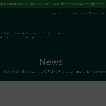
ito in manutenzione. Alcuni contenuti potrebbero non essere aggiornati.
Laboratori
Dipartimenti di Ricerca e Svi
Servizi
Ricerca e Sviluppo
Formazione
one scientifica e documentazione
News
News
,
Old
,
In Evidenza
WORKSHOP – Aggiornamenti normativi nel s
/
/