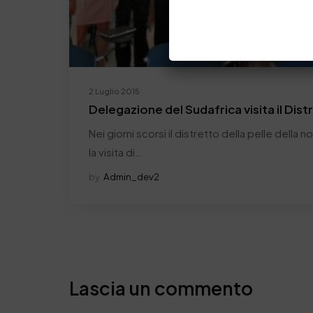
2 Luglio 2015
Delegazione del Sudafrica visita il Dist
Nei giorni scorsi il distretto della pelle della 
la visita di…
by
Admin_dev2
Lascia un commento