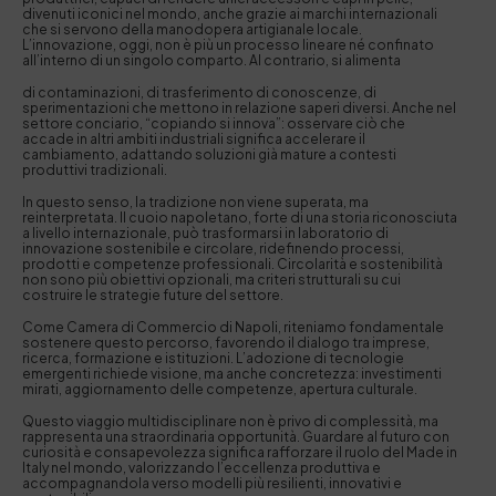
divenuti iconici nel mondo, anche grazie ai marchi internazionali
che si servono della manodopera artigianale locale.
L’innovazione, oggi, non è più un processo lineare né confinato
all’interno di un singolo comparto. Al contrario, si alimenta
di contaminazioni, di trasferimento di conoscenze, di
sperimentazioni che mettono in relazione saperi diversi. Anche nel
settore conciario, “copiando si innova”: osservare ciò che
accade in altri ambiti industriali significa accelerare il
cambiamento, adattando soluzioni già mature a contesti
produttivi tradizionali.
In questo senso, la tradizione non viene superata, ma
reinterpretata. Il cuoio napoletano, forte di una storia riconosciuta
a livello internazionale, può trasformarsi in laboratorio di
innovazione sostenibile e circolare, ridefinendo processi,
prodotti e competenze professionali. Circolarità e sostenibilità
non sono più obiettivi opzionali, ma criteri strutturali su cui
costruire le strategie future del settore.
Come Camera di Commercio di Napoli, riteniamo fondamentale
sostenere questo percorso, favorendo il dialogo tra imprese,
ricerca, formazione e istituzioni. L’adozione di tecnologie
emergenti richiede visione, ma anche concretezza: investimenti
mirati, aggiornamento delle competenze, apertura culturale.
Questo viaggio multidisciplinare non è privo di complessità, ma
rappresenta una straordinaria opportunità. Guardare al futuro con
curiosità e consapevolezza significa rafforzare il ruolo del Made in
Italy nel mondo, valorizzando l’eccellenza produttiva e
accompagnandola verso modelli più resilienti, innovativi e