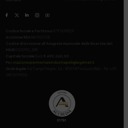
Codice fiscale e Partita Iva
07936981211
Iscrizione REA
NA 920756
Codice di iscrizione all’Anagrafe Nazionale delle Ricerche del
MIUR
000290_EIRI
Capitale Sociale
Euro
9.690.240,00
Pec
stazionesperimentaleindustriapelli@legalmail.it
Sede legale
Via Campi Flegrei, 34 – 80078 Pozzuoli (NA) – Tel. +39
081 5979100