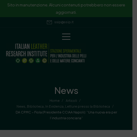
Sito in manutenzione. Alcuni contenuti potrebbero non essere
aggiornati.
ssip@ssip.it
News
/
/
Home
Articoli
/
News
,
Biblioteca
,
In Evidenza
,
Letture presso la Biblioteca
DA CPMC – Fiola (Presidente CCIAA Napoli): “Una nuova era per
l’industria conciaria”