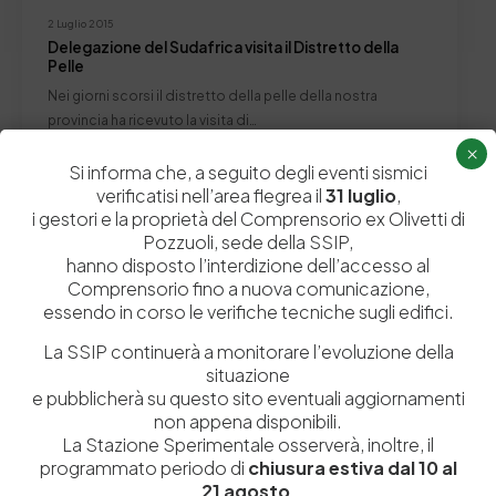
2 Luglio 2015
Delegazione del Sudafrica visita il Distretto della
Pelle
Nei giorni scorsi il distretto della pelle della nostra
provincia ha ricevuto la visita di…
×
by
Admin_dev2
0
0
Si informa che, a seguito degli eventi sismici
verificatisi nell’area flegrea il
31 luglio
,
i gestori e la proprietà del Comprensorio ex Olivetti di
Pozzuoli, sede della SSIP,
hanno disposto l’interdizione dell’accesso al
Lascia un commento
Comprensorio fino a nuova comunicazione,
essendo in corso le verifiche tecniche sugli edifici.
Il tuo indirizzo email non sarà pubblicato.
I campi obbligatori sono
contrassegnati
*
La SSIP continuerà a monitorare l’evoluzione della
situazione
e pubblicherà su questo sito eventuali aggiornamenti
non appena disponibili.
La Stazione Sperimentale osserverà, inoltre, il
programmato periodo di
chiusura estiva dal 10 al
21 agosto
.