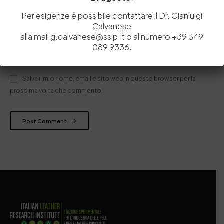
Per esigenze è possibile contattare il Dr. Gianluigi
Calvanese
alla mail g.calvanese@ssip.it o al numero +39 349
089 9336.
Salva il mio nome, email e sito web in questo browser per la
prossima volta che commento.
Post Comment