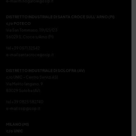
e-mail m.nogarole@ssip.it
DISTRETTO INDUSTRIALE DI SANTA CROCE SULL’ARNO (PI)
c/o POTECO
Via San Tommaso, 119/121/123
56029 S. Croce s/Arno (PI)
tel +39 0571 32542
e-mail santacroce@ssip.it
DISTRETTO INDUSTRIALE DI SOLOFRA (AV)
c/o UNIC – Centro Servizi ASI
Via Melito Iangano, 9
83029 Solofra (AV)
tel +39 0825 582740
e-mail ssip@ssip.it
MILANO (MI)
c/o UNIC