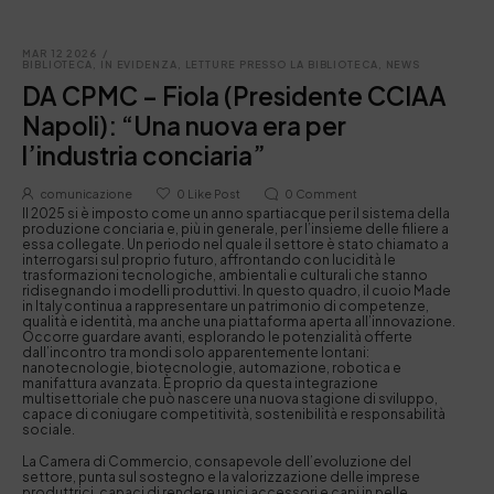
MAR 12 2026
/
BIBLIOTECA
,
IN EVIDENZA
,
LETTURE PRESSO LA BIBLIOTECA
,
NEWS
DA CPMC – Fiola (Presidente CCIAA
Napoli): “Una nuova era per
l’industria conciaria”
comunicazione
0
Like Post
0
Comment
Il 2025 si è imposto come un anno spartiacque per il sistema della
produzione conciaria e, più in generale, per l’insieme delle filiere a
essa collegate. Un periodo nel quale il settore è stato chiamato a
interrogarsi sul proprio futuro, affrontando con lucidità le
trasformazioni tecnologiche, ambientali e culturali che stanno
ridisegnando i modelli produttivi. In questo quadro, il cuoio Made
in Italy continua a rappresentare un patrimonio di competenze,
qualità e identità, ma anche una piattaforma aperta all’innovazione.
Occorre guardare avanti, esplorando le potenzialità offerte
dall’incontro tra mondi solo apparentemente lontani:
nanotecnologie, biotecnologie, automazione, robotica e
manifattura avanzata. È proprio da questa integrazione
multisettoriale che può nascere una nuova stagione di sviluppo,
capace di coniugare competitività, sostenibilità e responsabilità
sociale.
La Camera di Commercio, consapevole dell’evoluzione del
settore, punta sul sostegno e la valorizzazione delle imprese
produttrici, capaci di rendere unici accessori e capi in pelle,