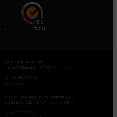
. N. IT17/0158
COMPRENSORIO OLIVETTI
Via Campi Flegrei, 34 – 80078 Pozzuoli (NA)
tel +39 081 597 91 00
e-mail ssip@ssip.it
DISTRETTO INDUSTRIALE DI ARZIGNANO (VI)
Via del Lavoro, 22 – 36077 – Arzignano (VI)
tel +390444 994267