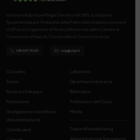
Istituita a Napoli per Regio Decreto nel 1885, la Stazione
Sperimentale per l’Industria delle Pelli e delle materie concianti
(SSIP) è un Organismo di Ricerca Nazionale delle Camere di
Commercio di Napoli, Toscana Nord-Ovest e Vicenza.
081 597 91 00
ssip@ssip.it
Chi siamo
Laboratori
Servizi
Dipartimenti di ricerca
Ricerca e Sviluppo
Biblioteca
Formazione
Politecnico del Cuoio
Divulgazione scientifica e
Media
documentazione
Tutela Whistleblowing
Contribuenti
Amministrazione Trasparente
Contatti