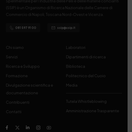
Sperimentale per l’Industria delle Pelli e delle materie concianti
(SSIP) è un Organismo di Ricerca Nazionale delle Camere di
Commercio di Napoli, Toscana Nord-Ovest e Vicenza.
081 597 91 00
ssip@ssip.it
Chi siamo
Laboratori
Servizi
Dipartimenti di ricerca
Ricerca e Sviluppo
Biblioteca
Formazione
Politecnico del Cuoio
Divulgazione scientifica e
Media
documentazione
Tutela Whistleblowing
Contribuenti
Amministrazione Trasparente
Contatti