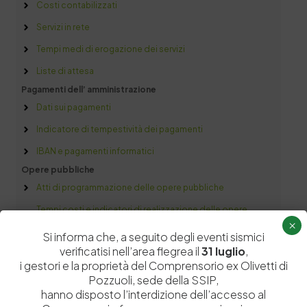
Costi contabilizzati
Servizi in rete
Tempi medi di erogazione dei servizi
Liste di attesa
Pagamenti dell’ amministrazione
Dati sui pagamenti
Indicatore di tempestività dei pagamenti
IBAN e pagamenti informatici
Opere pubbliche
Atti di programmazione delle opere pubbliche
Tempi costi e indicatori di realizzazione delle opere
×
pubbliche
Si informa che, a seguito degli eventi sismici
Informazioni ambientali
verificatisi nell’area flegrea il
31 luglio
,
Informazioni ambientali
i gestori e la proprietà del Comprensorio ex Olivetti di
Pozzuoli, sede della SSIP,
Altri contenuti
hanno disposto l’interdizione dell’accesso al
Prevenzione della Corruzione