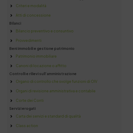
Criteri e modalità
Atti di concessione
Bilanci
Bilancio preventivo e consuntivo
Provvedimenti
Beni immobili e gestione patrimonio
Patrimonio immobiliare
Canoni di locazione o affitto
Controlli e rilievi sull’amministrazione
Organo di controllo che svolge funzioni di OIV
Organi di revisione amministrativa e contabile
Corte dei Conti
Servizi erogati
Carta dei servizi e standard di qualità
Class action