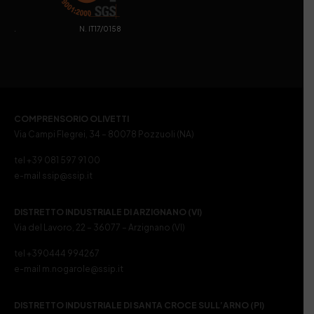
. N. IT17/0158
COMPRENSORIO OLIVETTI
Via Campi Flegrei, 34 – 80078 Pozzuoli (NA)
tel +39 081 597 91 00
e-mail ssip@ssip.it
DISTRETTO INDUSTRIALE DI ARZIGNANO (VI)
Via del Lavoro, 22 – 36077 – Arzignano (VI)
tel +390444 994267
e-mail m.nogarole@ssip.it
DISTRETTO INDUSTRIALE DI SANTA CROCE SULL’ARNO (PI)