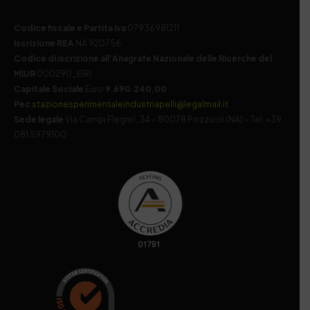
Codice fiscale e Partita Iva
07936981211
Iscrizione REA
NA 920756
Codice di iscrizione all’Anagrafe Nazionale delle Ricerche del
MIUR
000290_EIRI
Capitale Sociale
Euro
9.690.240,00
Pec
stazionesperimentaleindustriapelli@legalmail.it
Sede legale
Via Campi Flegrei, 34 – 80078 Pozzuoli (NA) – Tel. +39
081 5979100