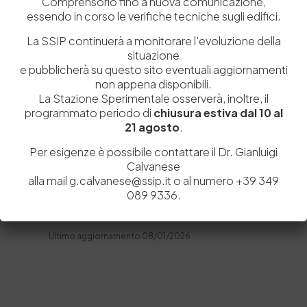
Comprensorio fino a nuova comunicazione,
Accesso civico
essendo in corso le verifiche tecniche sugli edifici.
Accessibilità e Catalogo di dati, metadati e banche dati
La SSIP continuerà a monitorare l’evoluzione della
situazione
Dati ulteriori
e pubblicherà su questo sito eventuali aggiornamenti
Carta dei servizi e
non appena disponibili.
La Stazione Sperimentale osserverà, inoltre, il
standard di qualità
programmato periodo di
chiusura estiva dal 10 al
21 agosto
.
L’obbligo di pubblicazione non è applicabile
all’amministrazione
Per esigenze è possibile contattare il Dr. Gianluigi
Calvanese
alla mail g.calvanese@ssip.it o al numero +39 349
089 9336.
Ultimo aggiornamento 08/01/2026