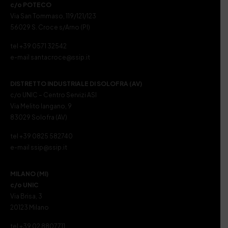
c/o POTECO
Via San Tommaso, 119/121/123
56029 S. Croce s/Arno (PI)
tel +39 0571 32542
e-mail santacroce@ssip.it
DISTRETTO INDUSTRIALE DI SOLOFRA (AV)
c/o UNIC – Centro Servizi ASI
Via Melito Iangano, 9
83029 Solofra (AV)
tel +39 0825 582740
e-mail ssip@ssip.it
MILANO (MI)
c/o UNIC
Via Brisa, 3
20123 Milano
tel +39 02 8807711