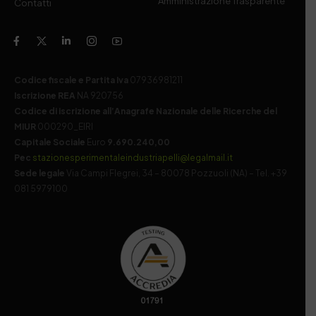
Amministrazione Trasparente
Contatti
Codice fiscale e Partita Iva
07936981211
Iscrizione REA
NA 920756
Codice di iscrizione all’Anagrafe Nazionale delle Ricerche del
MIUR
000290_EIRI
Capitale Sociale
Euro
9.690.240,00
Pec
stazionesperimentaleindustriapelli@legalmail.it
Sede legale
Via Campi Flegrei, 34 – 80078 Pozzuoli (NA) – Tel. +39
081 5979100