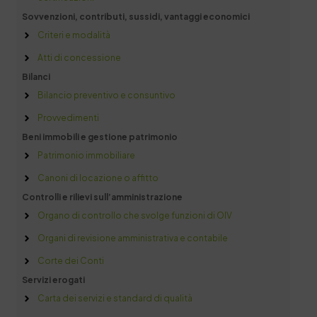
Sovvenzioni, contributi, sussidi, vantaggi economici
Criteri e modalità
Atti di concessione
Bilanci
Bilancio preventivo e consuntivo
Provvedimenti
Beni immobili e gestione patrimonio
Patrimonio immobiliare
Canoni di locazione o affitto
Controlli e rilievi sull’amministrazione
Organo di controllo che svolge funzioni di OIV
Organi di revisione amministrativa e contabile
Corte dei Conti
Servizi erogati
Carta dei servizi e standard di qualità