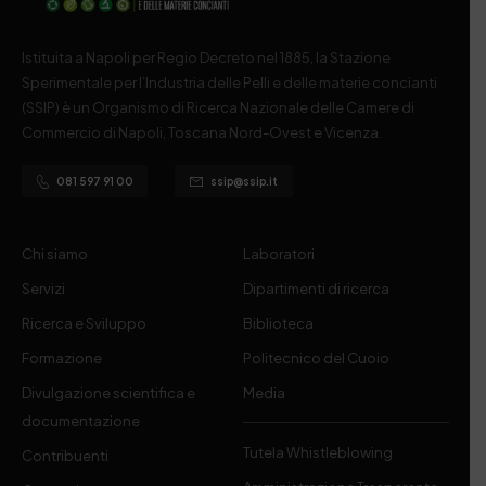
Istituita a Napoli per Regio Decreto nel 1885, la Stazione
Sperimentale per l’Industria delle Pelli e delle materie concianti
(SSIP) è un Organismo di Ricerca Nazionale delle Camere di
Commercio di Napoli, Toscana Nord-Ovest e Vicenza.
081 597 91 00
ssip@ssip.it
Chi siamo
Laboratori
Servizi
Dipartimenti di ricerca
Ricerca e Sviluppo
Biblioteca
Formazione
Politecnico del Cuoio
Divulgazione scientifica e
Media
documentazione
Tutela Whistleblowing
Contribuenti