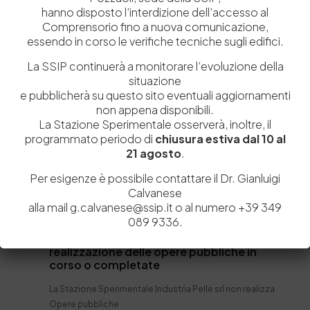
hanno disposto l’interdizione dell’accesso al
Prevenzione della Corruzione
Comprensorio fino a nuova comunicazione,
Accesso civico
essendo in corso le verifiche tecniche sugli edifici.
Accessibilità e Catalogo di dati, metadati e banche dati
La SSIP continuerà a monitorare l’evoluzione della
Dati ulteriori
situazione
e pubblicherà su questo sito eventuali aggiornamenti
Tempi costi e indicatori di
non appena disponibili.
realizzazione delle opere
La Stazione Sperimentale osserverà, inoltre, il
programmato periodo di
chiusura estiva dal 10 al
pubbliche
21 agosto
.
L’obbligo di pubblicazione non è applicabile
Per esigenze è possibile contattare il Dr. Gianluigi
all’amministrazione
Calvanese
alla mail g.calvanese@ssip.it o al numero +39 349
089 9336.
Tempi, costi unitari e indicatori di
realizzazione delle opere pubbliche in
corso o completate
La Stazione Sperimentale Industria Pelle srl non realizza
Opere pubbliche