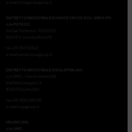
e-mail m.nogarole@ssip.it
DISTRETTO INDUSTRIALE DI SANTA CROCE SULL’ARNO (PI)
c/o POTECO
Via San Tommaso, 119/121/123
56029 S. Croce s/Arno (PI)
tel +39 0571 32542
e-mail santacroce@ssip.it
DISTRETTO INDUSTRIALE DI SOLOFRA (AV)
c/o UNIC – Centro Servizi ASI
Via Melito Iangano, 9
83029 Solofra (AV)
tel +39 0825 582740
e-mail ssip@ssip.it
MILANO (MI)
c/o UNIC