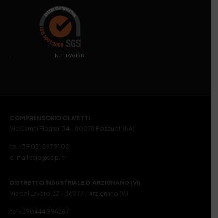
. N. IT17/0158
COMPRENSORIO OLIVETTI
Via Campi Flegrei, 34 – 80078 Pozzuoli (NA)
tel +39 081 597 91 00
e-mail ssip@ssip.it
DISTRETTO INDUSTRIALE DI ARZIGNANO (VI)
Via del Lavoro, 22 – 36077 – Arzignano (VI)
tel +390444 994267