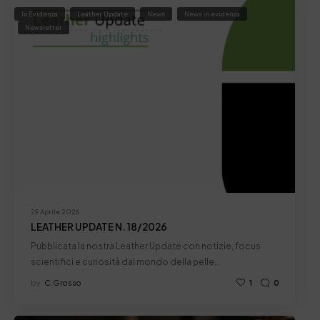
In Evidenza
Leather Update
News
News in evidenza
Newsletter
29 Aprile 2026
LEATHER UPDATE N. 18/2026
Pubblicata la nostra Leather Update con notizie, focus
scientifici e curiosità dal mondo della pelle…
by
C.grosso
1
0