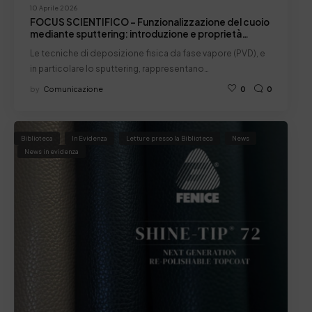
10 Aprile 2026
FOCUS SCIENTIFICO – Funzionalizzazione del cuoio
mediante sputtering: introduzione e proprietà
elettriche – Pt. I
Le tecniche di deposizione fisica da fase vapore (PVD), e
in particolare lo sputtering, rappresentano…
by
Comunicazione
0
0
Biblioteca
In Evidenza
Letture presso la Biblioteca
News
News in evidenza