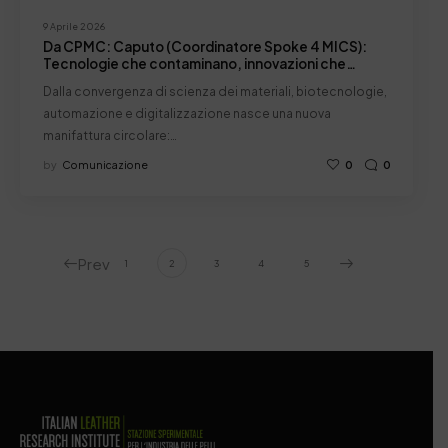
9 Aprile 2026
Da CPMC: Caputo (Coordinatore Spoke 4 MICS):
Tecnologie che contaminano, innovazioni che
rigenerano:il futuro multidisciplinare del cuoio Made
Dalla convergenza di scienza dei materiali, biotecnologie,
in Italy
automazione e digitalizzazione nasce una nuova
manifattura circolare:…
by
Comunicazione
0
0
Prev
1
2
3
4
5