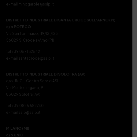
e-mail m.nogarole@ssip.it
DISTRETTO INDUSTRIALE DI SANTA CROCE SULL’ARNO (PI)
c/o POTECO
Via San Tommaso, 119/121/123
56029 S. Croce s/Arno (PI)
tel +39 0571 32542
e-mail santacroce@ssip.it
DISTRETTO INDUSTRIALE DI SOLOFRA (AV)
c/o UNIC – Centro Servizi ASI
Via Melito Iangano, 9
83029 Solofra (AV)
tel +39 0825 582740
e-mail ssip@ssip.it
MILANO (MI)
c/o UNIC