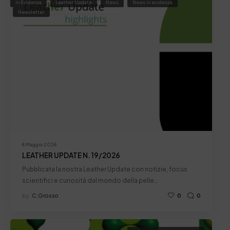
In Evidenza
Leather Update
News
News in evidenza
Newsletter
8 Maggio 2026
LEATHER UPDATE N. 19/2026
Pubblicata la nostra Leather Update con notizie, focus
scientifici e curiosità dal mondo della pelle…
by
C.grosso
0
0