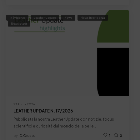
In Evidenza
Leather Update
News
News in evidenza
Newsletter
23 Aprile 2026
LEATHER UPDATE N. 17/2026
Pubblicata la nostra Leather Update con notizie, focus
scientifici e curiosità dal mondo della pelle…
by
C.grosso
1
0