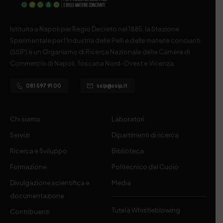
Istituita a Napoli per Regio Decreto nel 1885, la Stazione
Sperimentale per l’Industria delle Pelli e delle materie concianti
(SSIP) è un Organismo di Ricerca Nazionale delle Camere di
Commercio di Napoli, Toscana Nord-Ovest e Vicenza.
081 597 91 00
ssip@ssip.it
Chi siamo
Laboratori
Servizi
Dipartimenti di ricerca
Ricerca e Sviluppo
Biblioteca
Formazione
Politecnico del Cuoio
Divulgazione scientifica e
Media
documentazione
Tutela Whistleblowing
Contribuenti