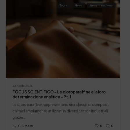
Focus
News
News in evidenza
24 Aprile 2026
FOCUS SCIENTIFICO – Le cloroparaffine e la loro
determinazione analitica – Pt. I
Le cloroparaffine rappresentano una classe di composti
chimici ampiamente utilizzati in diversi settori industriali
grazie…
by
C.grosso
0
0