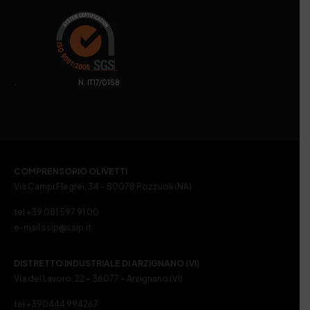
. N. IT17/0158
COMPRENSORIO OLIVETTI
Via Campi Flegrei, 34 – 80078 Pozzuoli (NA)
tel +39 081 597 91 00
e-mail ssip@ssip.it
DISTRETTO INDUSTRIALE DI ARZIGNANO (VI)
Via del Lavoro, 22 – 36077 – Arzignano (VI)
tel +390444 994267