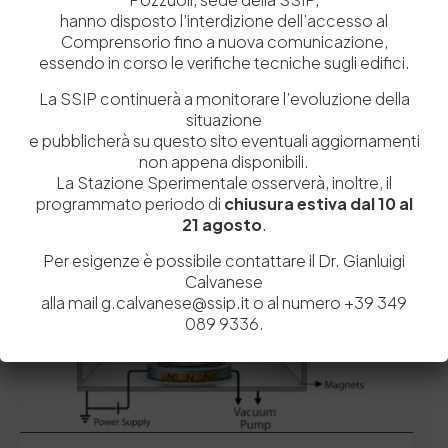
Rivista italiana di Tecnologia e Sistemi per l’Industria della
hanno disposto l’interdizione dell’accesso al
Moda
Comprensorio fino a nuova comunicazione,
essendo in corso le verifiche tecniche sugli edifici.
(altro…)
La SSIP continuerà a monitorare l’evoluzione della
by
C.grosso
0
0
situazione
e pubblicherà su questo sito eventuali aggiornamenti
non appena disponibili.
La Stazione Sperimentale osserverà, inoltre, il
Focus
In Evidenza
News
News in evidenza
programmato periodo di
chiusura estiva dal 10 al
21 agosto
.
Per esigenze è possibile contattare il Dr. Gianluigi
Calvanese
alla mail g.calvanese@ssip.it o al numero +39 349
089 9336.