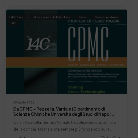
Biblioteca
Letture presso la Biblioteca
News
News in evidenza
Old
23 Aprile 2026
Da CPMC – Pezzella, Varriale (Dipartimento di
Scienze Chimiche Università degli Studi di Napoli
Federico II): “Dalle biomasse ai materiali avanzati:
Cinzia Pezzella, Simona Varriale L’evoluzione sostenibile
tecnologie biobased e cross-settoriali per il futuro
della concia italiana si sta sempre più fondando sulla…
della concia”