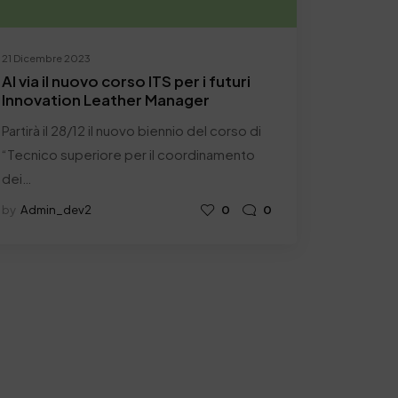
21 Dicembre 2023
Al via il nuovo corso ITS per i futuri
Innovation Leather Manager
Partirà il 28/12 il nuovo biennio del corso di
“Tecnico superiore per il coordinamento
dei…
by
Admin_dev2
0
0