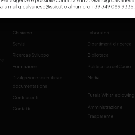
Per esigenze è possibile contattare il Dr. Gianluigi Calvanese
alla mail g.calvanese@ssip.it o al numero +39 349 089 9336.
Chi siamo
Laboratori
Servizi
Dipartimenti di ricerca
Ricerca e Sviluppo
Biblioteca
one
Formazione
Politecnico del Cuoio
Divulgazione scientifica e
Media
-
documentazione
Tutela Whistleblowing
Contribuenti
Amministrazione
Contatti
Trasparente