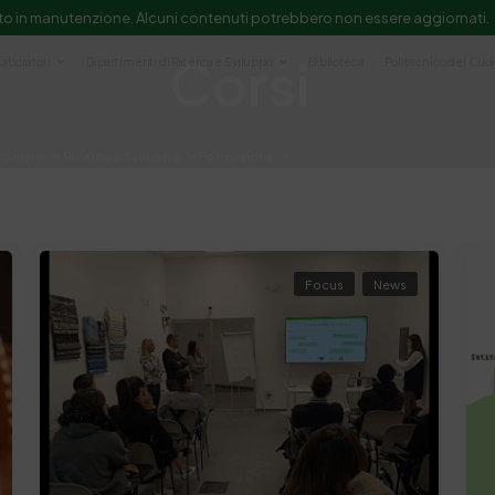
to in manutenzione. Alcuni contenuti potrebbero non essere aggiornati.
Corsi
Laboratori
Dipartimenti di Ricerca e Sviluppo
Biblioteca
Politecnico del Cuo
Servizi
Ricerca e Sviluppo
Formazione
e scientifica e documentazione
Focus
News