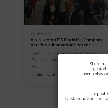
28 Ottobre 2021
Al via il corso ITS Moda Mia Campania
per i futuri Innovation Leather
Manager
È partito il 27 ottobre scorso il corso di
“Tecnico superiore per il coordinamento
Si informa 
dei…
i gestori
hanno dispost
by
Admin_dev2
0
0
e pubbl
La Stazione Sperimental