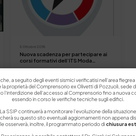
5 Ottobre 2018
Nuova scadenza per partecipare ai
corsi formativi dell’ITS Moda
Campania
Con riferimento alla proroga concessa
dalla Regione Campania in data
che, a seguito degli eventi sismici verificatisi nell’area flegrea 
 e la proprietà del Comprensorio ex Olivetti di Pozzuoli, sede d
04/10/2018 per l'avvio dei percorsi…
o l’interdizione dell’accesso al Comprensorio fino a nuova 
by
Admin_dev2
0
0
essendo in corso le verifiche tecniche sugli edifici.
La SSIP continuerà a monitorare l’evoluzione della situazion
icherà su questo sito eventuali aggiornamenti non appena disp
e osserverà, inoltre, il programmato periodo di
chiusura est