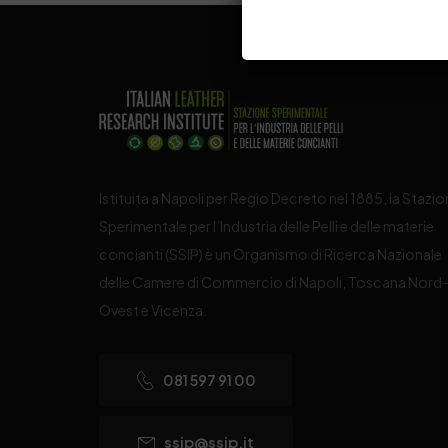
Istituita a Napoli per Regio Decreto nel 1885, la Stazi
Sperimentale per l’Industria delle Pelli e delle materie
concianti (SSIP) è un Organismo di Ricerca Nazionale
delle Camere di Commercio di Napoli, Toscana Nord
Ovest e Vicenza.
081 597 91 00
ssip@ssip.it