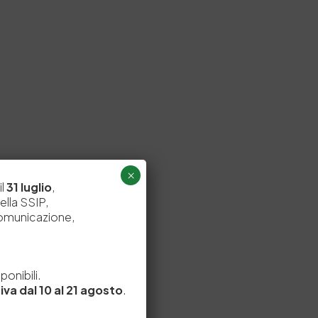
×
il
31 luglio
,
ella SSIP,
comunicazione,
e
onibili.
iva dal 10 al 21 agosto
.