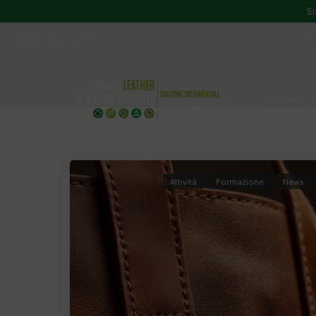
Si
ssip@ssip.it
Chi siamo
Divulgazion
Attività
Formazione
News