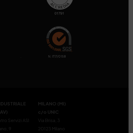
. N. IT17/0158
NDUSTRIALE
MILANO (MI)
(AV)
c/o UNIC
tro Servizi ASI
Via Brisa, 3
ano, 9
20123 Milano