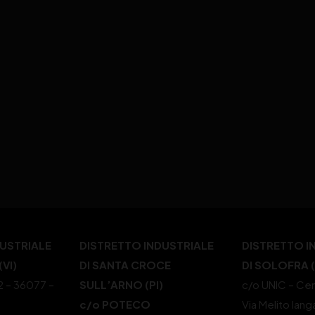
DUSTRIALE
DISTRETTO INDUSTRIALE
DISTRETTO I
VI)
DI SANTA CROCE
DI SOLOFRA 
22 – 36077 –
SULL’ARNO (PI)
c/o UNIC – Cen
c/o POTECO
Via Melito Iang