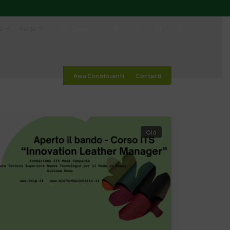
io
Media
Cerca
Area Contribuenti
Contatti
Old