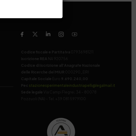
Codice fiscale e Partita Iva
07936981211
Iscrizione REA
NA 920756
Codice di iscrizione all’Anagrafe Nazionale
delle Ricerche del MIUR
000290_EIRI
Capitale Sociale
Euro
9.690.240,00
Pec
stazionesperimentaleindustriapelli@legalmail.it
Sede legale
Via Campi Flegrei, 34 – 80078
Pozzuoli (NA) – Tel. +39 081 5979100