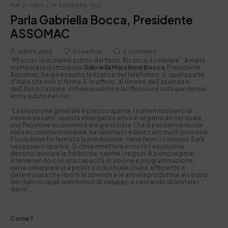
MAY 21 2020
/
IN EVIDENZA
,
OLD
Parla Gabriella Bocca, Presidente
ASSOMAC
admin_dev2
0
Like Post
0
Comment
“Mi scusi, la richiamo subito dal fisso. Ricarico il cellulare”. A metà
mattinata la dottoressa
Gabriella Marchioni Bocca
, Presidente
Assomac, ha già esaurito la ricarica del telefonino. E’ quella parte
d’Italia che non si ferma. E’ in ufficio, al timone dell’azienda e
dell’Associazione, richiama subito e la riflessione sulla pandemia
entra subito nel vivo.
“La situazione generale è preoccupante. I numeri rischiano di
essere pesanti, questa emergenza arriva in un periodo nel quale
una flessione economica era già iniziata. Ora la pandemia incide
nella economia mondiale, ha rallentato e bloccato molti processi.
Il lockdown ha fermato la produzione, tiene fermi i consumi. Sarà
necessario ripartire. Si deve rimettere in moto l’economia,
devono lavorare le fabbriche, riaprire i negozi. A pieno regime,
intervenendo con una capacità di visione e programmazione,
serve sviluppare una politica industriale chiara, efficiente e
determinata che riporti le aziende e le attività produttive al centro
del rilancio quali reali motori di sviluppo e cercando di limitare i
danni”.
Come?