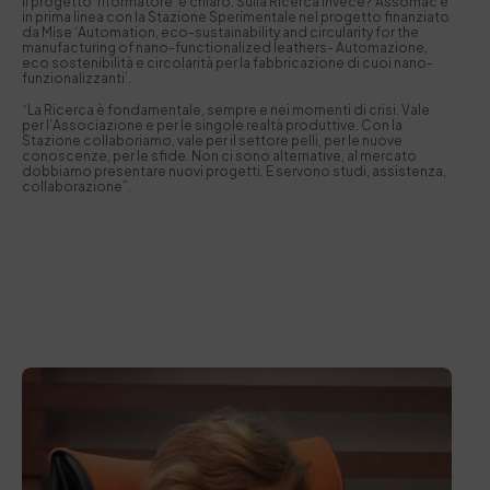
Il progetto ‘riformatore’ è chiaro. Sulla Ricerca invece? Assomac è
in prima linea con la Stazione Sperimentale nel progetto finanziato
da Mise ‘Automation, eco-sustainability and circularity for the
manufacturing of nano-functionalized leathers- Automazione,
eco sostenibilità e circolarità per la fabbricazione di cuoi nano-
funzionalizzanti’.
“La Ricerca è fondamentale, sempre e nei momenti di crisi. Vale
per l’Associazione e per le singole realtà produttive. Con la
Stazione collaboriamo, vale per il settore pelli, per le nuove
conoscenze, per le sfide. Non ci sono alternative, al mercato
dobbiamo presentare nuovi progetti. E servono studi, assistenza,
collaborazione”.