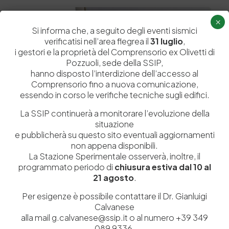
×
Old
Si informa che, a seguito degli eventi sismici
verificatisi nell’area flegrea il
31 luglio
,
i gestori e la proprietà del Comprensorio ex Olivetti di
Pozzuoli, sede della SSIP,
hanno disposto l’interdizione dell’accesso al
Comprensorio fino a nuova comunicazione,
essendo in corso le verifiche tecniche sugli edifici.
La SSIP continuerà a monitorare l’evoluzione della
situazione
e pubblicherà su questo sito eventuali aggiornamenti
3 Luglio 2015
non appena disponibili.
Iscriviti alla Newsletter
La Stazione Sperimentale osserverà, inoltre, il
Ora è possibile restare sempre in contatto con noi
programmato periodo di
chiusura estiva dal 10 al
riguardo le ultime notizie della Stazione…
21 agosto
.
by
Admin_dev2
0
0
Per esigenze è possibile contattare il Dr. Gianluigi
Calvanese
alla mail g.calvanese@ssip.it o al numero +39 349
089 9336.