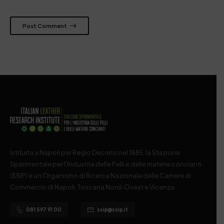
Post Comment
Istituita a Napoli per Regio Decreto nel 1885, la Stazione
Sperimentale per l’Industria delle Pelli e delle materie concianti
(SSIP) è un Organismo di Ricerca Nazionale delle Camere di
Commercio di Napoli, Toscana Nord-Ovest e Vicenza.
081 597 91 00
ssip@ssip.it