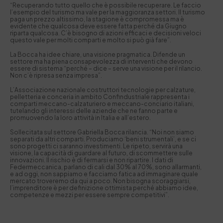
“Recuperando tutto quello che è possibile recuperare. Le faccio
l’esempio del turismo ma vale per la maggioranza settori. Il turismo
paga un prezzo altissimo, la stagione è compromessa ma è
evidente che qualcosa deve essere fatta perché da Giugno
riparta qualcosa. C’è bisogno di azioni efficaci e decisioni veloci
questo vale per molti comparti e molto si può già fare”.
La Bocca ha idee chiare, una visione pragmatica. Difende un
settore ma ha piena consapevolezza di interventi che devono
essere di sistema “perché – dice – serve una visione per il rilancio.
Non c’è ripresa senza impresa”.
L’Associazione nazionale costruttori tecnologie per calzature,
pelletteria e conceria in ambito Confindustriale rappresenta i
comparti meccano-calzaturiero e meccano-conciario italiani,
tutelando gli interessi delle aziende che ne fanno parte e
promuovendo la loro attività in Italia e all’estero.
Sollecitata sul settore Gabriella Bocca rilancia. “Noi non siamo
separati da altri comparti. Produciamo ‘beni strumentali’, e se ci
sono progetti ci saranno investimenti. Le ripeto, servirà una
visione, la capacità di guardare al futuro, di scommettere sulle
innovazioni. Il rischio è di fermarsi e non ripartire. I dati di
Federmeccanica, parlano di cali dal 30% al 70%, sono allarmanti,
e ad oggi, non sappiamo e facciamo fatica ad immaginare quale
mercato troveremo da qui a poco. Non bisogna scoraggiarsi,
l’imprenditore è per definizione ottimista perché abbiamo idee,
competenze e mezzi per essere sempre competitivi”.