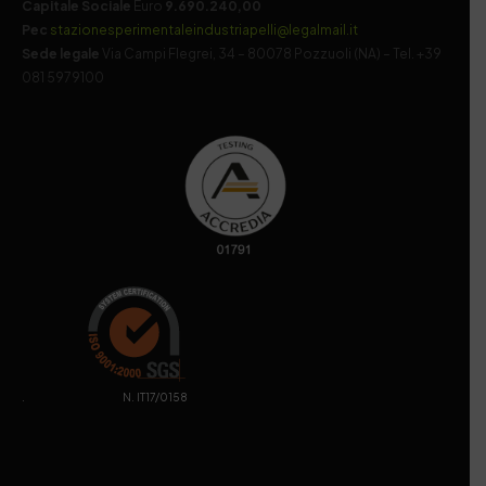
Capitale Sociale
Euro
9.690.240,00
Pec
stazionesperimentaleindustriapelli@legalmail.it
Sede legale
Via Campi Flegrei, 34 – 80078 Pozzuoli (NA) – Tel. +39
081 5979100
. N. IT17/0158