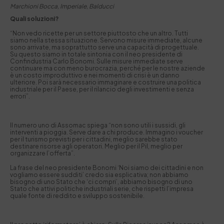
Marchioni Bocca, Imperiale, Balducci
Quali soluzioni?
“Non vedo ricette per un settore piuttosto che un altro. Tutti
siamo nella stessa situazione. Servono misure immediate, alcune
sono arrivate, ma soprattutto serve una capacità di progettuale.
Su questo siamo in totale sintonia con il neo presidente di
Confindustria Carlo Bonomi. Sulle misure immediate serve
continuare ma con meno burocrazia, perché per le nostre aziende
è un costo improduttivo e nei momenti di crisi è un danno
ulteriore. Poi sarà necessario immaginare e costruire una politica
industriale per il Paese, per il rilancio degli investimenti e senza
errori”.
Il numero uno di Assomac spiega “non sono utili i sussidi, gli
interventi a pioggia. Serve dare a chi produce. Immagino i voucher
per il turismo previsti per i cittadini, meglio sarebbe stato
destinare risorse agli operatori. Meglio per il Pil, meglio per
organizzare l’offerta”.
La frase del neo presidente Bonomi ‘Noi siamo dei cittadini e non
vogliamo essere sudditi’ credo sia esplicativa; non abbiamo
bisogno di uno Stato che ‘ci compri’, abbiamo bisogno di uno
Stato che attivi politiche industriali serie, che rispetti l’impresa
quale fonte di reddito e sviluppo sostenibile.