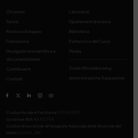
Chi siamo
Laboratori
Servizi
Dipartimenti di ricerca
Ricerca e Sviluppo
Biblioteca
Formazione
Politecnico del Cuoio
Divulgazione scientifica e
Media
documentazione
Tutela Whistleblowing
Contribuenti
Amministrazione Trasparente
Contatti
Codice fiscale e Partita Iva
07936981211
Iscrizione REA
NA 920756
Codice di iscrizione all’Anagrafe Nazionale delle Ricerche del
MIUR
000290_EIRI