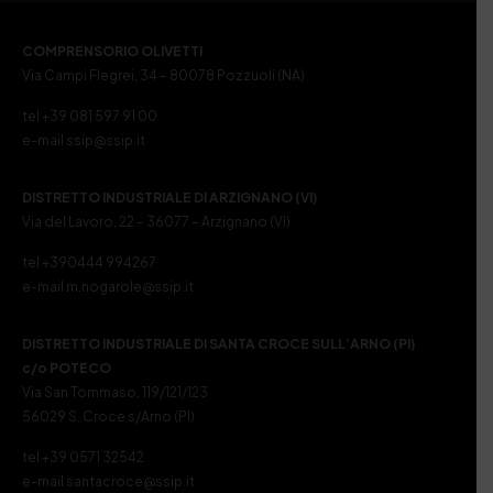
COMPRENSORIO OLIVETTI
Via Campi Flegrei, 34 – 80078 Pozzuoli (NA)
tel +39 081 597 91 00
e-mail ssip@ssip.it
DISTRETTO INDUSTRIALE DI ARZIGNANO (VI)
Via del Lavoro, 22 – 36077 – Arzignano (VI)
tel +390444 994267
e-mail m.nogarole@ssip.it
DISTRETTO INDUSTRIALE DI SANTA CROCE SULL’ARNO (PI)
c/o POTECO
Via San Tommaso, 119/121/123
56029 S. Croce s/Arno (PI)
tel +39 0571 32542
e-mail santacroce@ssip.it