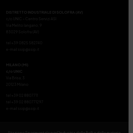
DISTRETTO INDUSTRIALE DI SOLOFRA (AV)
c/o UNIC – Centro Servizi ASI
Via Melito Iangano, 9
83029 Solofra (AV)
tel +39 0825 582740
e-mail ssip@ssip.it
MILANO (MI)
c/o UNIC
Via Brisa, 3
20123 Milano
tel +39 02 8807711
tel +39 02 880771297
e-mail ssip@ssip.it
Stazione Sperimentale per l’Industria delle Pelli e delle materie