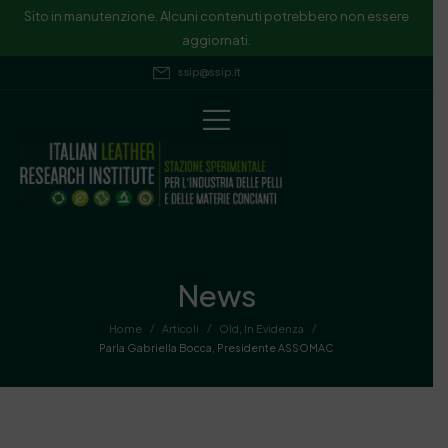
Sito in manutenzione. Alcuni contenuti potrebbero non essere
aggiornati.
ssip@ssip.it
News
/
/
/
Home
Articoli
Old
,
In Evidenza
Parla Gabriella Bocca, Presidente ASSOMAC