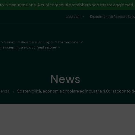
ito in manutenzione. Alcuni contenuti potrebbero non essere aggiornati.
Laboratori
Dipartimenti di Ricerca e Svi
Servizi
Ricerca e Sviluppo
Formazione
one scientifica e documentazione
News
idenza
Sostenibilità, economia circolare ed industria 4.0: il racconto
/