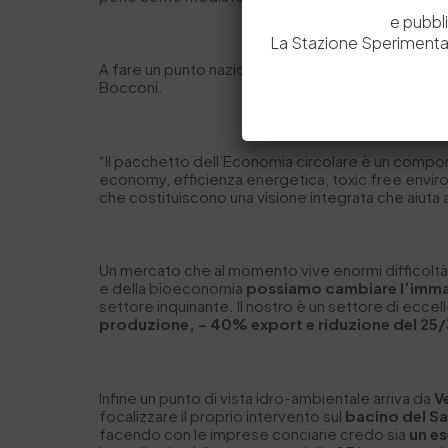
e pubbl
La Stazione Sperimental
A fare un punto nazionale e globale sulla situazione
Bocconi.
“Il pacchetto dell’Economia circolare è un compon
economy, efficienza energetica, toxic free environ
che costituiscono una visione integrata che aiut
Un mercato che al momento vive enormi difficolt
e della bioeconomia
possiamo cambiare l’immag
settore inquinante. Il nostro è un settore di eccel
produzione, – 40% export e riduzione del 25
Infine un punto di vista idro-ambientale arriva da
V
focalizzare il proprio intervento sul
bacino del S
facendo con le imprese conciarie credo sia
un es