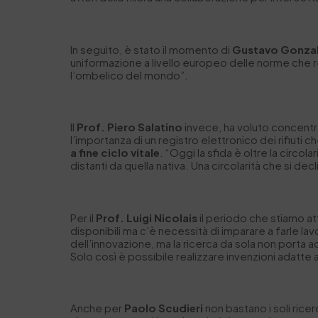
In seguito, è stato il momento di
Gustavo Gonzal
uniformazione a livello europeo delle norme che rego
l’ombelico del mondo”.
Il
Prof. Piero Salatino
invece, ha voluto concentra
l’importanza di un registro elettronico dei rifiut
a fine ciclo vitale
. “Oggi la sfida è oltre la circolar
distanti da quella nativa. Una circolarità che si decli
Per il
Prof. Luigi Nicolais
il periodo che stiamo a
disponibili ma c’è necessità di imparare a farle 
dell’innovazione, ma la ricerca da sola non porta ad
Solo così è possibile realizzare invenzioni adatte 
Anche per
Paolo Scudieri
non bastano i soli ric