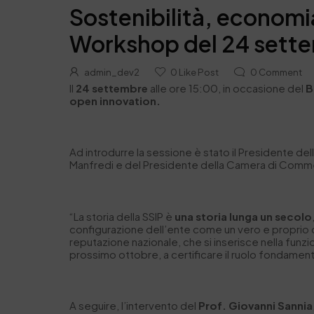
Sostenibilità, economia
Workshop del 24 sett
admin_dev2
0
Like Post
0
Comment
Il
24 settembre
alle ore 15:00, in occasione del
B
open innovation.
Ad introdurre la sessione è stato il Presidente del
Manfredi e del Presidente della Camera di Commerci
“La storia della SSIP è
una storia lunga un secolo
configurazione dell’ente come un vero e proprio di
reputazione nazionale, che si inserisce nella funzi
prossimo ottobre, a certificare il ruolo fondament
A seguire, l’intervento del
Prof. Giovanni Sannia