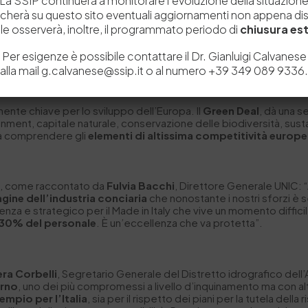
La SSIP continuerà a monitorare l’evoluzione della situazion
icherà su questo sito eventuali aggiornamenti non appena disp
e osserverà, inoltre, il programmato periodo di
chiusura est
 green della filiera ci pensa
Edoardo Croci
, Coordinatore del
Per esigenze è possibile contattare il Dr. Gianluigi Calvanese
alla mail g.calvanese@ssip.it o al numero +39 349 089 9336.
ente chiave per lo sviluppo dell’Europa. Il
Green Deal
, dà una s
ment, capitale naturale, conservazione delle biodiversità, susta
a a comprendere gli
elementi di altissima competitività europ
à, come raccontato da
Fulvia Bacchi
, Direttore Generale UNIC: 
ine dell’industria conciaria
che nonostante i nostri sforzi è 
lenza e strategico per il Made in Italy che vive un momento diffic
/30% del personale
. È un’eccellenza che va protetta”.
era Corbelli
, Segretario Generale del Distretto idrografico dell
arno
, uno dei più compromessi a livello d’inquinamento ma con al
empio per l’Italia
, sia per il rispetto dei piani per la tutela dell