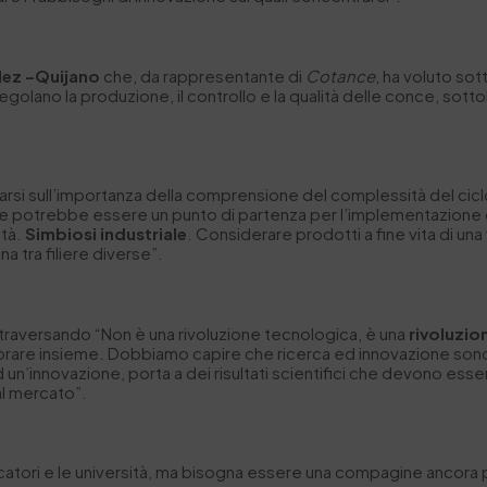
ez –Quijano
che, da rappresentante di
Cotance
, ha voluto sot
lano la produzione, il controllo e la qualità delle conce, sottoli
rsi sull’importanza della comprensione del complessità del ciclo
i che potrebbe essere un punto di partenza per l’implementazione 
ità.
Simbiosi industriale
. Considerare prodotti a fine vita di una 
na tra filiere diverse”.
ttraversando “Non è una rivoluzione tecnologica, è una
rivoluzio
lavorare insieme. Dobbiamo capire che ricerca ed innovazione son
 un’innovazione, porta a dei risultati scientifici che devono esser
al mercato”.
ercatori e le università, ma bisogna essere una compagine ancora