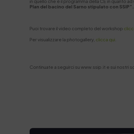
in quello che è il programma della CE in quanto ad u
Plan del bacino del Sarno stipulato con SSIP”
Puoi trovare il video completo del workshop
clic
Per visualizzare la photogallery,
clicca qui
.
Continuate a seguirci su www.ssip.it e sui nostri so