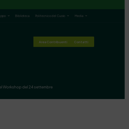
luppo
Biblioteca
Politecnico del Cuoio
Media
Area Contribuenti
Contatti
 del Workshop del 24 settembre