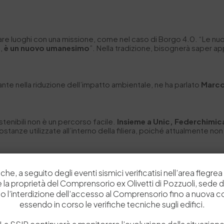
are luoghi con una missione, come nel caso di Borgo 4.0. “Le n
a,
è un nuovo umanesimo
”. Nella tradizione, bisognerà saper a
nte nella riduzione dell’impatto ambientale, ne ha parlato
Marco
tenibili non è un percorso facile.
Insieme a Unic, Federchimic
stanze utilizzate all’interno della filiera, poiché attualmente non
senza dubbio il Distretto toscano, all’avanguardia per la tutela 
che, a seguito degli eventi sismici verificatisi nell’area flegrea 
 e la proprietà del Comprensorio ex Olivetti di Pozzuoli, sede d
o l’interdizione dell’accesso al Comprensorio fino a nuova 
essendo in corso le verifiche tecniche sugli edifici.
dia per l’ambiente e del territorio. Ad esempio sulla depurazione
 progettualità
che partecipa alla stessa”.