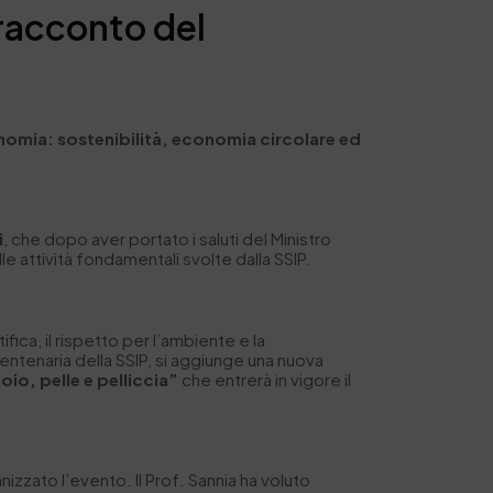
 racconto del
omia: sostenibilità, economia circolare ed
i
, che dopo aver portato i saluti del Ministro
 attività fondamentali svolte dalla SSIP.
ifica, il rispetto per l’ambiente e la
entenaria della SSIP, si aggiunge una nuova
uoio, pelle e pelliccia”
che entrerà in vigore il
nizzato l’evento. Il Prof. Sannia ha voluto