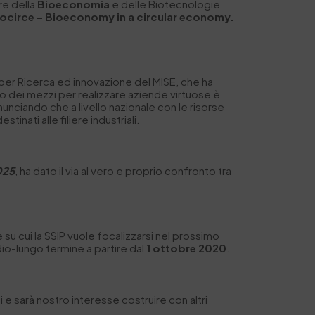
re della
Bioeconomia
e delle Biotecnologie
iocirce – Bioeconomy in a circular economy.
i per Ricerca ed innovazione del MISE, che ha
Uno dei mezzi per realizzare aziende virtuose è
nnunciando che a livello nazionale con le risorse
inati alle filiere industriali.
025
, ha dato il via al vero e proprio confronto tra
su cui la SSIP vuole focalizzarsi nel prossimo
dio-lungo termine a partire dal
1 ottobre 2020
.
 e sarà nostro interesse costruire con altri