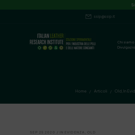
S
ssip@ssip.it
Chi siamo
Divulgazi
Home
Articoli
Old
,
In Ev
/
/
SEP 25 2020
/
IN EVIDENZA
,
OLD