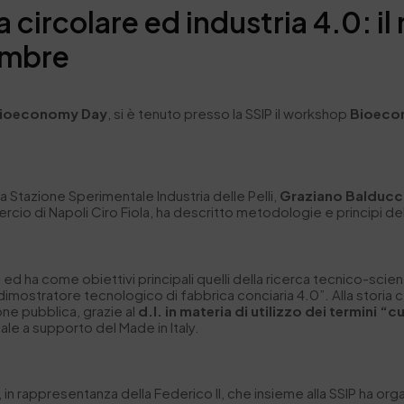
 circolare ed industria 4.0: il
embre
ioeconomy Day
, si è tenuto presso la SSIP il workshop
Bioecon
la Stazione Sperimentale Industria delle Pelli,
Graziano Balducc
o di Napoli Ciro Fiola, ha descritto metodologie e principi delle
, ed ha come obiettivi principali quelli della ricerca tecnico-scient
mostratore tecnologico di fabbrica conciaria 4.0”. Alla storia c
one pubblica, grazie al
d.l. in materia di utilizzo dei termini “c
ale a supporto del Made in Italy.
, in rappresentanza della Federico II, che insieme alla SSIP ha orga