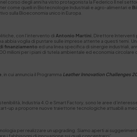
el corso degli anni ha visto protagonista la Federico II nel setto
ster come quelli in Biotecnologie Industriali e agro-alimentari e
B
ivo sulla Bioeconomia unico in Europa.
litiche, con l’intervento di
Antonio Martini
, Direttore Intervent
pea abbia voglia di puntare sulle imprese attente a questi temi. 
di finanziamento
ed una linea specifica di sinergie industriali, a
00 milioni per i piani di tutela ambientale ed economia circolare dest
e
, in cui annuncia il Programma
Leather Innovation Challenges 2
nibilità, Industria 4.0 e Smart Factory, sono le aree d’interesse 
tart-up a proporre nuove traiettorie tecnologiche attuabili a me
nologia per realizzare un upgrading. Siamo aperti ai suggerimenti
tare i fabbisogni di innovazione sui quali concentrarci”.