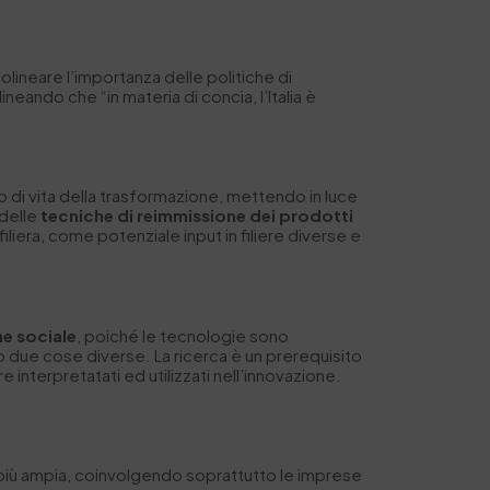
tolineare l’importanza delle politiche di
neando che “in materia di concia, l’Italia è
 di vita della trasformazione, mettendo in luce
delle
tecniche di reimmissione dei prodotti
filiera, come potenziale input in filiere diverse e
ne sociale
, poiché le tecnologie sono
o due cose diverse. La ricerca è un prerequisito
e interpretatati ed utilizzati nell’innovazione.
 più ampia, coinvolgendo soprattutto le imprese