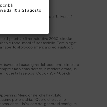
e
onibili.
iva dal 10 al 21 agosto
.
 Green Economy Observatory dell’Università
erie di priorità: clima obiettivo 2030, circular
inable food, mobilità sostenibile. Temi slegati
ea
rispetto al blocco americano ed asiatico”.
“Attraverso il paradigma dell’economia circolare
sempre stato considerato, in maniera errata, un
ile in questa fase post Covid-19: –
40% di
’Appennino Meridionale, che ha voluto
tissime potenzialità. “Quello che stiamo
a risorsa idrica. Un’azione del genere si configura