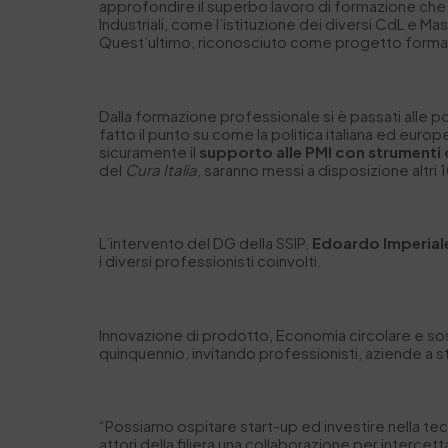
approfondire il superbo lavoro di formazione che n
Industriali, come l’istituzione dei diversi CdL e Ma
Quest’ultimo, riconosciuto come progetto format
Dalla formazione professionale si è passati alle po
fatto il punto su come la politica italiana ed euro
sicuramente il
supporto alle PMI con strumenti 
del
Cura Italia
, saranno messi a disposizione altri 1
L’intervento del DG della SSIP,
Edoardo Imperial
i diversi professionisti coinvolti.
Innovazione di prodotto, Economia circolare e soste
quinquennio, invitando professionisti, aziende a s
“Possiamo ospitare start-up ed investire nella tec
attori della filiera una collaborazione per intercet