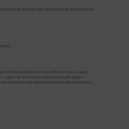
x. L’impianto sperimentale dedicato all’esecuzione
ra più
nti di depurazione consortili conciari, si può
 i valori di rimozione in percentuale hanno
e, mostra la totale decolorazione del campione