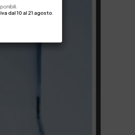
e
onibili.
iva dal 10 al 21 agosto
.