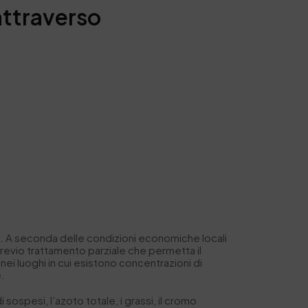
 attraverso
i. A seconda delle condizioni economiche locali
previo trattamento parziale che permetta il
ei luoghi in cui esistono concentrazioni di
e.
i sospesi, l’azoto totale, i grassi, il cromo