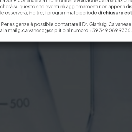
La SSIP continuerà a monitorare l’evoluzione della situazion
icherà su questo sito eventuali aggiornamenti non appena disp
e osserverà, inoltre, il programmato periodo di
chiusura est
Per esigenze è possibile contattare il Dr. Gianluigi Calvanese
alla mail g.calvanese@ssip.it o al numero +39 349 089 9336.