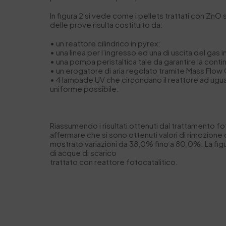
In figura 2 si vede come i pellets trattati con ZnO 
delle prove risulta costituito da:
• un reattore cilindrico in pyrex;
• una linea per l’ingresso ed una di uscita del gas i
• una pompa peristaltica tale da garantire la conti
• un erogatore di aria regolato tramite Mass Flow 
• 4 lampade UV che circondano il reattore ad uguale 
uniforme possibile.
Riassumendo i risultati ottenuti dal trattamento fo
affermare che si sono ottenuti valori di rimozione
mostrato variazioni da 38,0% fino a 80,0%. La fig
di acque di scarico
trattato con reattore fotocatalitico.