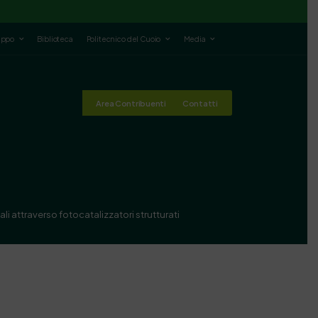
luppo
Biblioteca
Politecnico del Cuoio
Media
Area Contribuenti
Contatti
ali attraverso fotocatalizzatori strutturati