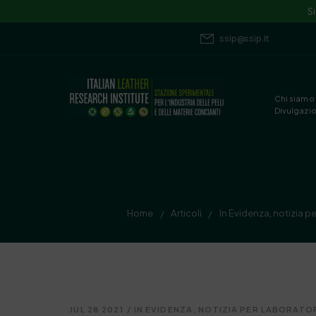
S
ssip@ssip.it
Chi siamo
Divulgazi
Home
Articoli
In Evidenza
,
notizia pe
/
/
JUL 28 2021
/
IN EVIDENZA
,
NOTIZIA PER LABORATOR