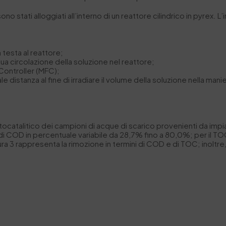
sono stati alloggiati all’interno di un reattore cilindrico in pyre
n testa al reattore;
nua circolazione della soluzione nel reattore;
Controller (MFC);
distanza al fine di irradiare il volume della soluzione nella manie
tocatalitico dei campioni di acque di scarico provenienti da impia
 di COD in percentuale variabile da 28,7% fino a 80,0%; per il TOC
ura 3 rappresenta la rimozione in termini di COD e di TOC; inoltr