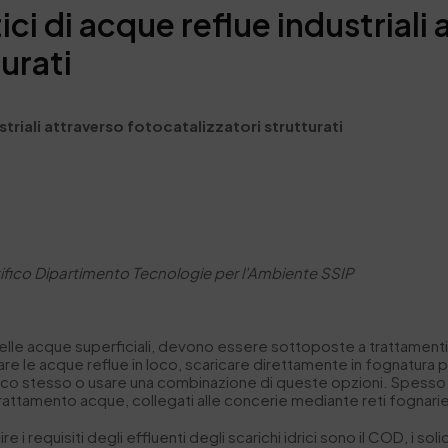
ci di acque reflue industriali
urati
striali attraverso
fotocatalizzatori
strutturati
ifico Dipartimento Tecnologie per l’Ambiente SSIP
nelle acque superficiali, devono essere sottoposte a trattament
are le acque reflue in loco, scaricare direttamente in fognatura 
rico stesso o usare una combinazione di queste opzioni. Spesso n
di trattamento acque, collegati alle concerie mediante reti fognari
 requisiti degli effluenti degli scarichi idrici sono il COD, i solid