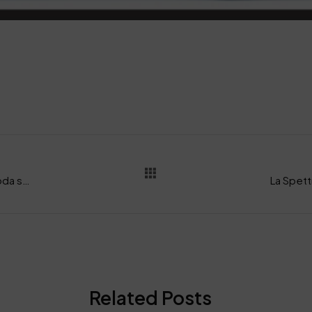
TechnoFashion “Innovare insieme per una moda sostenibile”
Related Posts