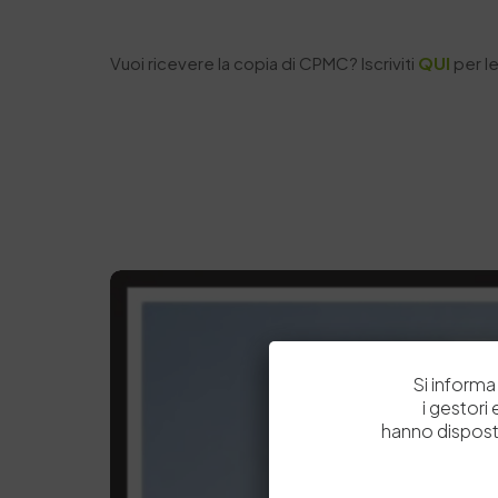
Vuoi ricevere la copia di CPMC? Iscriviti
QUI
per le
Si informa 
i gestori
hanno dispost