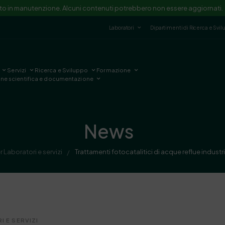
ito in manutenzione. Alcuni contenuti potrebbero non essere aggiornati.
Laboratori
Dipartimenti di Ricerca e Svi
Servizi
Ricerca e Sviluppo
Formazione
one scientifica e documentazione
News
r Laboratori e servizi
Trattamenti fotocatalitici di acque reflue industri
/
I E SERVIZI