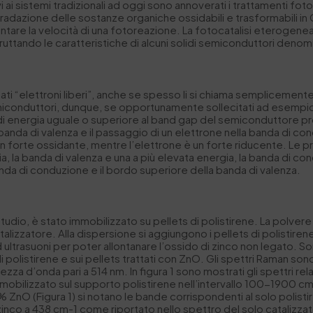
ativi ai sistemi tradizionali ad oggi sono annoverati i trattamenti fot
gradazione delle sostanze organiche ossidabili e trasformabili in
ntare la velocità di una fotoreazione. La fotocatalisi eterogenea
uttando le caratteristiche di alcuni solidi semiconduttori denomi
i “elettroni liberi”, anche se spesso li si chiama semplicemente “e
semiconduttori, dunque, se opportunamente sollecitati ad esempi
 di energia uguale o superiore al band gap del semiconduttore pr
nda di valenza e il passaggio di un elettrone nella banda di con
 un forte ossidante, mentre l’elettrone è un forte riducente. Le 
la banda di valenza e una a più elevata energia, la banda di cond
banda di conduzione e il bordo superiore della banda di valenza.
 studio, è stato immobilizzato su pellets di polistirene. La polv
alizzatore. Alla dispersione si aggiungono i pellets di polistir
 ultrasuoni per poter allontanare l’ossido di zinco non legato. S
di polistirene e sui pellets trattati con ZnO. Gli spettri Raman so
a d’onda pari a 514 nm. In figura 1 sono mostrati gli spettri rela
immobilizzato sul supporto polistirene nell’intervallo 100-1900 c
2% ZnO (Figura 1) si notano le bande corrispondenti al solo polisti
 zinco a 438 cm-1 come riportato nello spettro del solo catalizza