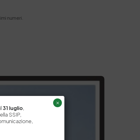
simi numeri.
×
il
31 luglio
,
ella SSIP,
comunicazione,