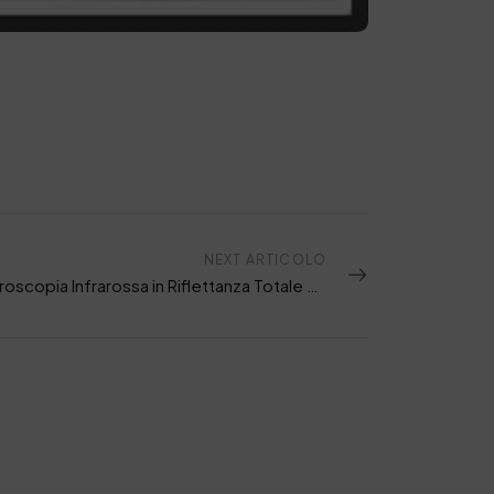
NEXT ARTICOLO
La Spettroscopia Infrarossa in Riflettanza Totale Attenuata