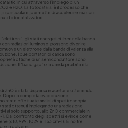
ocatalitici in cui attraverso l’impiego di un
 CO2 e H2O. La fotocatalisi è il processo che
, in particolare, permette di accelerare reazioni
nati fotocatalizzatori.
lettroni”; gli stati energetici liberi nella banda
o con radiazioni luminose, possono divenire
omuove un elettrone dalla banda di valenza alla
duzione. I due portatori di carica sono
proprietà ottiche di un semiconduttore sono
uzione. Il “band gap” o la banda proibita è la
ere di ZnO è stata dispersa in acetone ottenendo
ene. Dopo la completa evaporazione
ono state effettuate analisi di spettroscopia
no stati ottenuti impiegando una radiazione
tivi al solo supporto, allo ZnO commerciale in
m-1. Dal confronto degli spettri si evince come
rene (618, 999, 1029 e 1153 cm-1). È inoltre
tore in polvere.