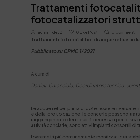
Trattamenti fotocataliti
fotocatalizzatori strutt
admin_dev2
0
Like Post
0
Comment
Trattamenti fotocatalitici
di acque reflue
indu
Pubblicato su CPMC 1/2021
A cura di
Daniela Caracciolo, Coordinatore tecnico-scient
Le acque reflue, prima di poter essere riversate 
e della loro ubicazione, le concerie possono tratt
raggiungimento dei requisiti necessari per lo sca
attività conciarie, sono attivi impianti consortili 
I parametri più comunemente monitorati per stabilire i