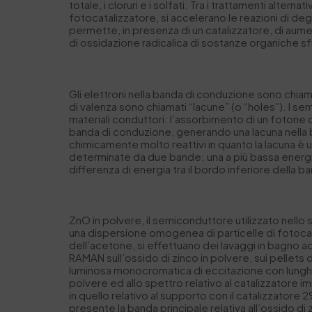
totale, i cloruri e i solfati. Tra i trattamenti altern
fotocatalizzatore, si accelerano le reazioni di de
permette, in presenza di un catalizzatore, di aume
di ossidazione radicalica di sostanze organiche sfr
Gli elettroni nella banda di conduzione sono chiamat
di valenza sono chiamati “lacune” (o “holes”). I 
materiali conduttori: l’assorbimento di un fotone
banda di conduzione, generando una lacuna nella ba
chimicamente molto reattivi in quanto la lacuna è
determinate da due bande: una a più bassa energia, 
differenza di energia tra il bordo inferiore della 
ZnO in polvere, il semiconduttore utilizzato nello
una dispersione omogenea di particelle di fotocat
dell’acetone, si effettuano dei lavaggi in bagno ad
RAMAN sull’ossido di zinco in polvere, sui pellets 
luminosa monocromatica di eccitazione con lunghezz
polvere ed allo spettro relativo al catalizzatore 
in quello relativo al supporto con il catalizzatore 
presente la banda principale relativa all’ossido di