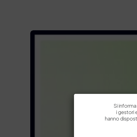
Si informa 
i gestori
hanno dispost