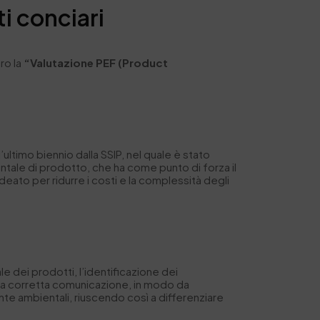
i conciari
ero la
“Valutazione PEF (Product
ltimo biennio dalla SSIP, nel quale è stato
ntale di prodotto, che ha come punto di forza il
deato per ridurre i costi e la complessità degli
le dei prodotti, l’identificazione dei
 una corretta comunicazione, in modo da
onte ambientali, riuscendo così a differenziare