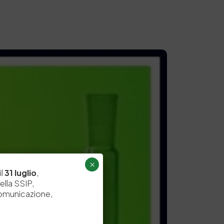
×
il
31 luglio
,
ella SSIP,
comunicazione,