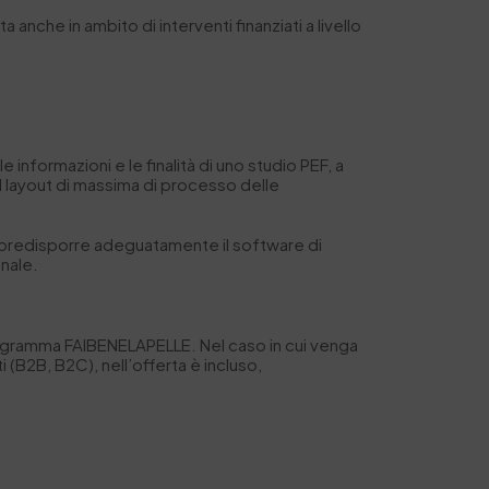
a anche in ambito di interventi finanziati a livello
e informazioni e le finalità di uno studio PEF, a
 del layout di massima di processo delle
i predisporre adeguatamente il software di
inale.
programma FAIBENELAPELLE. Nel caso in cui venga
i (B2B, B2C), nell’offerta è incluso,