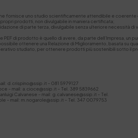
che fornisce uno studio scientificamente attendibile e coerente con
i propri prodotti, non divulgabile in maniera certificata;
lidazione di parte terza, divulgabile senza ulteriore necessità di 
one PEF di prodotto è quello di avere, da parte dell’Impresa, un p
possibile ottenere una
Relazione di Miglioramento, basata su qua
 operativo studiato, per ottenere prodotti più sostenibili sotto il
mail: d.crispino@ssip.it – 081 5979127
oce – mail: a.cioce@ssip.it – Tel. 389 5839662
ianluigi Calvanese – mail: g.calvanese@ssip.it – Tel.
ole – mail: m.nogarole@ssip.it – Tel. 347 0079753