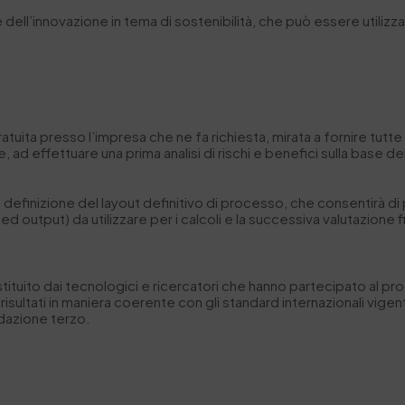
 dell’innovazione in tema di sostenibilità
, che può essere utilizzat
ratuita
presso l’impresa che ne fa richiesta, mirata a fornire tutte l
ine, ad effettuare una prima analisi di rischi e benefici sulla base
a
definizione del l
ayout definitivo di processo
, che consentirà d
 ed output) da utilizzare per i calcoli e la successiva valutazione f
ostituito dai tecnologici e ricercatori che hanno partecipato al 
risultati in maniera coerente con gli standard internazionali vigent
lidazione terzo.