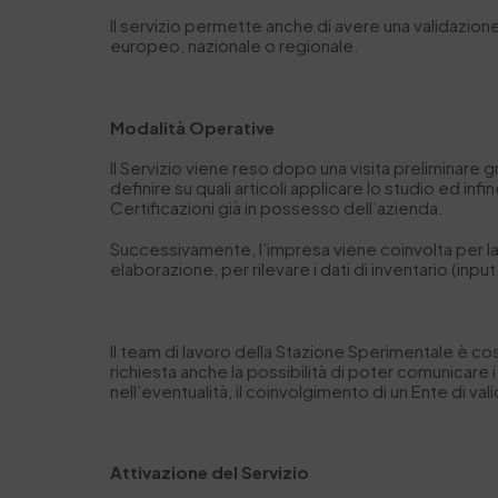
Il servizio permette anche di avere una
validazione
europeo, nazionale o regionale.
Modalità Operative
Il Servizio viene reso dopo una v
isita preliminare g
definire su quali articoli applicare lo studio ed inf
Certificazioni già in possesso dell’azienda.
Successivamente, l’impresa viene coinvolta per l
elaborazione, per rilevare i dati di inventario
(input
Il team di lavoro della Stazione Sperimentale è c
richiesta anche la possibilità di poter comunicare i 
nell’eventualità, il coinvolgimento di un Ente di va
Attivazione del Servizio