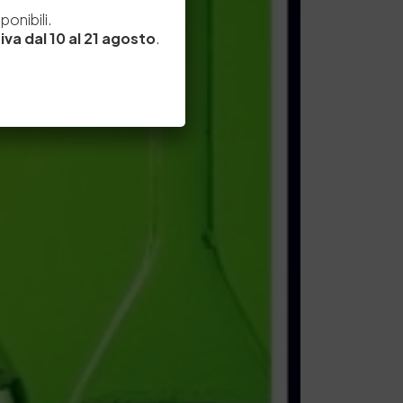
e
onibili.
iva dal 10 al 21 agosto
.