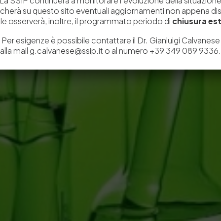
La SSIP continuerà a monitorare l’evoluzione della situazion
icherà su questo sito eventuali aggiornamenti non appena disp
e osserverà, inoltre, il programmato periodo di
chiusura est
Per esigenze è possibile contattare il Dr. Gianluigi Calvanese
alla mail g.calvanese@ssip.it o al numero +39 349 089 9336.