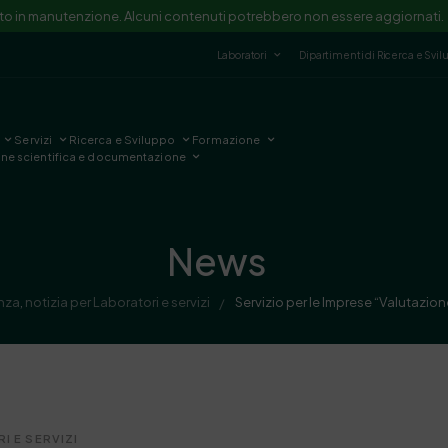
ito in manutenzione. Alcuni contenuti potrebbero non essere aggiornati.
Laboratori
Dipartimenti di Ricerca e Svi
Servizi
Ricerca e Sviluppo
Formazione
one scientifica e documentazione
News
enza
,
notizia per Laboratori e servizi
Servizio per le Imprese “Valutazion
/
I E SERVIZI