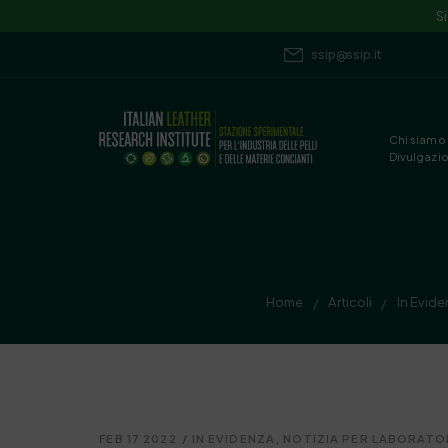
S
ssip@ssip.it
Chi siamo
Divulgazi
Home
Articoli
In Evid
/
/
FEB 17 2022
/
IN EVIDENZA
,
NOTIZIA PER LABORATOR