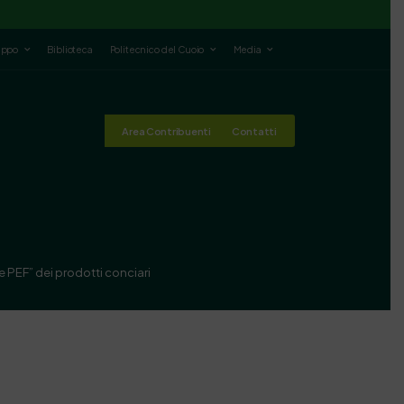
luppo
Biblioteca
Politecnico del Cuoio
Media
Area Contribuenti
Contatti
e PEF” dei prodotti conciari