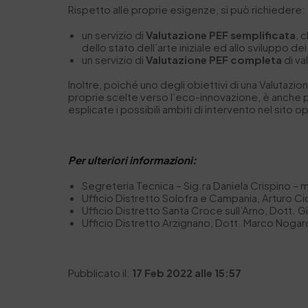
Rispetto alle proprie esigenze, si può richiedere:
un servizio di
Valutazione PEF semplificata
, 
dello stato dell’arte iniziale ed allo sviluppo de
un servizio di
Valutazione PEF completa
di va
Inoltre, poiché uno degli obiettivi di una Valutazi
proprie scelte verso l’eco-innovazione, è anche 
esplicate i possibili ambiti di intervento nel sito
Per ulteriori informazioni:
Segreteria Tecnica – Sig.ra Daniela Crispino – 
Ufficio Distretto Solofra e Campania, Arturo Ci
Ufficio Distretto Santa Croce sull’Arno, Dott. G
Ufficio Distretto Arzignano, Dott. Marco Nogar
Pubblicato il:
17 Feb 2022 alle 15:57