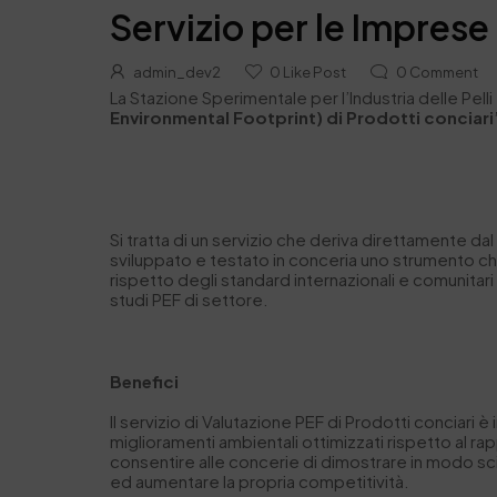
Servizio per le Imprese
admin_dev2
0
Like Post
0
Comment
La Stazione Sperimentale per l’Industria delle Pelli
Environmental Footprint) di Prodotti conciari
Si tratta di un servizio che deriva direttamente d
s
viluppato e testato in conceria uno strumento ch
rispetto degli standard internazionali e comunitari
studi PEF di settore.
Benefici
Il servizio di Valutazione PEF di Prodotti conciari
è
miglioramenti ambientali ottimizzati rispetto al r
consentire alle concerie di dimostrare in modo scien
ed aumentare la propria competitività.