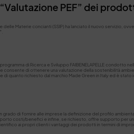
 “Valutazione PEF” dei prodott
 e delle Materie concianti (SSIP) ha lanciato il nuovo servizio, ovv
”
.
al programma di Ricerca e Sviluppo FAIBENELAPELLE condotto nell’u
e consente di ottenere una valutazione della sostenibilità ambie
 e di quanto richiesto dal marchio Made Green in Italy ed è stato i
in grado di fornire alle imprese la
definizione del profilo ambienta
apporto costi/benefici e infine, se richiesto, offre supporto per
tifico ai propri clienti i vantaggi dei prodotti in termini di impr