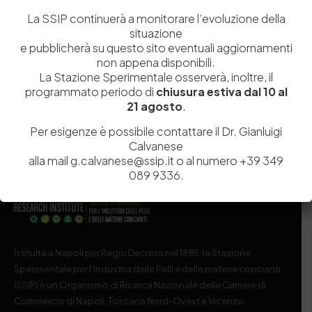
La SSIP continuerà a monitorare l’evoluzione della
Salva il mio nome, email e sito web in questo browser per la
situazione
prossima volta che commento.
e pubblicherà su questo sito eventuali aggiornamenti
non appena disponibili.
La Stazione Sperimentale osserverà, inoltre, il
Post Comment
programmato periodo di
chiusura estiva dal 10 al
21 agosto
.
Per esigenze è possibile contattare il Dr. Gianluigi
Calvanese
alla mail g.calvanese@ssip.it o al numero +39 349
089 9336.
Istituita a Napoli per Regio Decreto nel 1885, la Stazione
Sperimentale per l’Industria delle Pelli e delle materie concianti
(SSIP) è un Organismo di Ricerca Nazionale delle Camere di
Commercio di Napoli, Toscana Nord-Ovest e Vicenza.