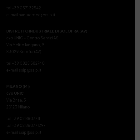
tel +39 0571 32542
e-mail santacroce@ssip.it
DISTRETTO INDUSTRIALE DI SOLOFRA (AV)
c/o UNIC – Centro Servizi ASI
Via Melito Iangano, 9
83029 Solofra (AV)
tel +39 0825 582740
e-mail ssip@ssip.it
MILANO (MI)
c/o UNIC
Via Brisa, 3
20123 Milano
tel +39 02 8807711
tel +39 02 880771297
e-mail ssip@ssip.it