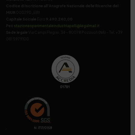
Codice di iscrizione all’Anagrafe Nazionale delle Ricerche del
MIUR
000290_EIRI
Capitale Sociale
Euro
9.690.240,00
Pec
stazionesperimentaleindustriapelli@legalmail.it
Sede legale
Via Campi Flegrei, 34 – 80078 Pozzuoli (NA) – Tel. +39
081 5979100
. N. IT17/0158