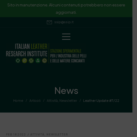
Sito in manutenzione. Alcuni contenuti potrebbero non essere
aggiornati.
ssip@ssip.it
News
/
/
/
Home
Articoli
Attività
,
Newsletter
Leather Update #7/22
FEB 18 2022
/
ATTIVITÀ
,
NEWSLETTER