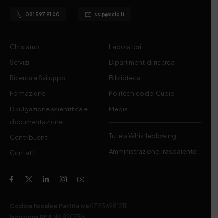
081 597 91 00
ssip@ssip.it
Chi siamo
Laboratori
Servizi
Dipartimenti di ricerca
Ricerca e Sviluppo
Biblioteca
Formazione
Politecnico del Cuoio
Divulgazione scientifica e
Media
documentazione
Tutela Whistleblowing
Contribuenti
Amministrazione Trasparente
Contatti
Codice fiscale e Partita Iva
07936981211
Iscrizione REA
NA 920756