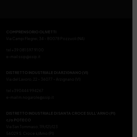
COMPRENSORIO OLIVETTI
Via Campi Flegrei, 34 – 80078 Pozzuoli (NA)
tel +39 081 597 91 00
e-mail ssip@ssip.it
DISTRETTO INDUSTRIALE DI ARZIGNANO (VI)
Via del Lavoro, 22 – 36077 – Arzignano (VI)
tel +390444 994267
e-mail m.nogarole@ssip.it
DISTRETTO INDUSTRIALE DI SANTA CROCE SULL’ARNO (PI)
c/o POTECO
Via San Tommaso, 119/121/123
56029 S. Croce s/Arno (PI)