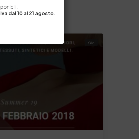
e
onibili.
iva dal 10 al 21 agosto
.
Old