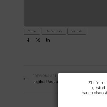
Cuoio
Made In Italy
Nicolais
PREVIOUS ARTICOLO
Leather Update 37/2024
Si informa 
i gestori
hanno dispost