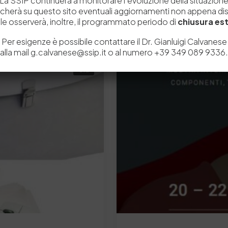
La SSIP continuerà a monitorare l’evoluzione della situazion
icherà su questo sito eventuali aggiornamenti non appena disp
e osserverà, inoltre, il programmato periodo di
chiusura est
Related Posts
Per esigenze è possibile contattare il Dr. Gianluigi Calvanese
alla mail g.calvanese@ssip.it o al numero +39 349 089 9336.
Old