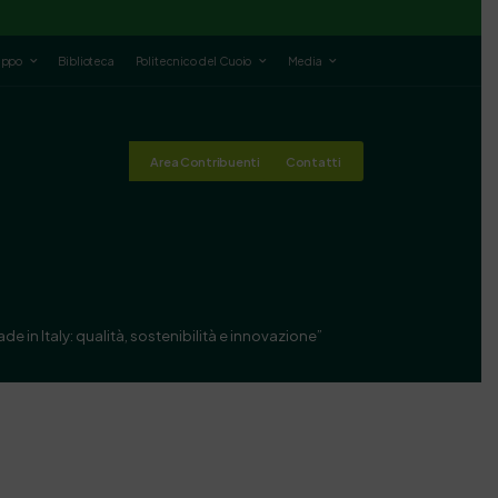
luppo
Biblioteca
Politecnico del Cuoio
Media
Area Contribuenti
Contatti
e in Italy: qualità, sostenibilità e innovazione”