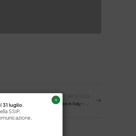
NEXT ARTICOLO
×
La SSIP il 20 ottobre al Convegno “Made in Italy – Tutela del marchio” al Museo della Moda
il
31 luglio
,
ella SSIP,
comunicazione,