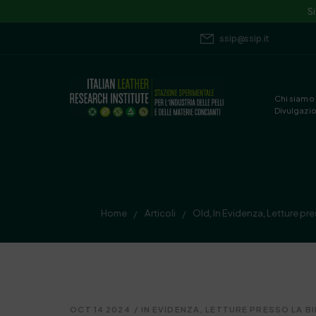
S
ssip@ssip.it
Chi siamo
Divulgazi
Home
Articoli
Old
,
In Evidenza
,
Letture pre
/
/
OCT 14 2024
/
IN EVIDENZA
,
LETTURE PRESSO LA B