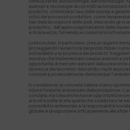
chimica verde, biotecnologie, nanotecnologie, funzi
avanzati e tecnologie di controllo automatizzato 4.
prodotto, ottimizzare l’uso delle risorse e garanti
critici del processo produttivo, come temperatur
fasi della lavorazione delle pelli, riducendo gli 
produttivo. dall’approvvigionamento delle materie p
e di sicurezza, fornendo ai consumatori informazio
La blockchain, in particolare, crea un registro immu
proteggendo l’autenticità dei prodotti per i consum
sostenibilità e la sicurezza dei prodotti. Il regolam
imprese che implementano sensori avanzati e sist
opportunità di mercato derivanti dalla crescente d
sicurezza dei lavoratori, riducendo i rischi associat
costose e potenzialmente dannose per l’ambien
In conclusione, le concerie italiane stanno sperim
ridurre l’impatto ambientale della produzione. L’ad
conciaria, ma crea anche nuove opportunità economi
articoli in pelle di alta qualità che soddisfano l
sostenibilità ambientale e la responsabilità social
globale e di rispondere efficacemente alle sfide 