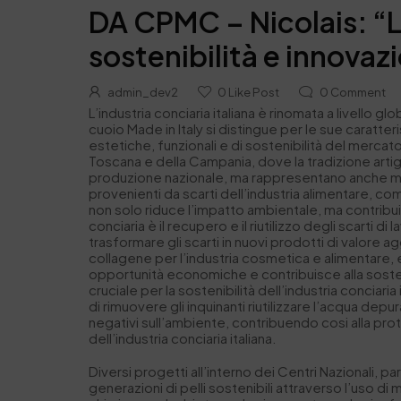
DA CPMC – Nicolais: “La
sostenibilità e innovaz
admin_dev2
0
Like Post
0
Comment
L’industria conciaria italiana è rinomata a livello g
cuoio Made in Italy si distingue per le sue carat
estetiche, funzionali e di sostenibilità del mercat
Toscana e della Campania, dove la tradizione artig
produzione nazionale, ma rappresentano anche mode
provenienti da scarti dell’industria alimentare, c
non solo riduce l’impatto ambientale, ma contribuis
conciaria è il recupero e il riutilizzo degli scart
trasformare gli scarti in nuovi prodotti di valore a
collagene per l’industria cosmetica e alimentare, e
opportunità economiche e contribuisce alla sosteni
cruciale per la sostenibilità dell’industria conciar
di rimuovere gli inquinanti riutilizzare l’acqua de
negativi sull’ambiente, contribuendo cosi alla pro
dell’industria conciaria italiana.
Diversi progetti all’interno dei Centri Nazionali, 
generazioni di pelli sostenibili attraverso l’uso di