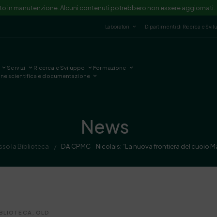
ito in manutenzione. Alcuni contenuti potrebbero non essere aggiornati.
Laboratori
Dipartimenti di Ricerca e Svi
Servizi
Ricerca e Sviluppo
Formazione
one scientifica e documentazione
News
sso la Biblioteca
DA CPMC – Nicolais: “La nuova frontiera del cuoio Mad
/
IBLIOTECA
,
OLD