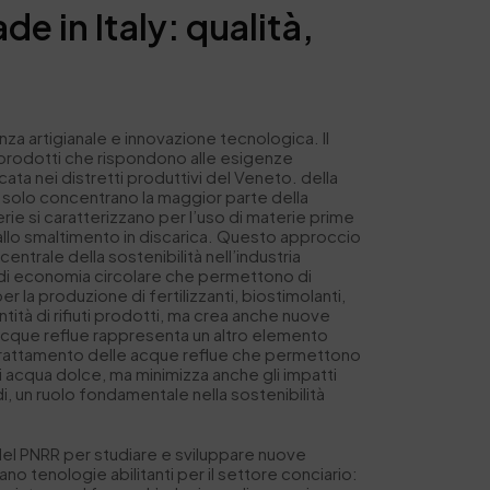
e in Italy: qualità,
lenza artigianale e innovazione tecnologica. Il
o prodotti che rispondono alle esigenze
ata nei distretti produttivi del Veneto. della
on solo concentrano la maggior parte della
ie si caratterizzano per l’uso di materie prime
 allo smaltimento in discarica. Questo approccio
ntrale della sostenibilità nell’industria
che di economia circolare che permettono di
er la produzione di fertilizzanti, biostimolanti,
tità di rifiuti prodotti, ma crea anche nuove
e acque reflue rappresenta un altro elemento
i di trattamento delle acque reflue che permettono
di acqua dolce, ma minimizza anche gli impatti
, un ruolo fondamentale nella sostenibilità
i del PNRR per studiare e sviluppare nuove
no tenologie abilitanti per il settore conciario: