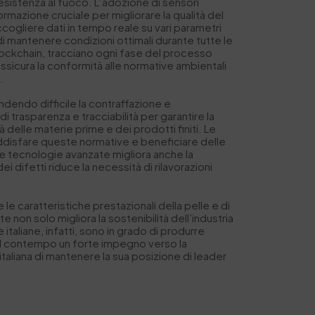
resistenza al fuoco. L’adozione di sensori
ormazione cruciale per migliorare la qualità del
ccogliere dati in tempo reale su vari parametri
 mantenere condizioni ottimali durante tutte le
 blockchain, tracciano ogni fase del processo
assicura la conformità alle normative ambientali
.
endendo difficile la contraffazione e
i trasparenza e tracciabilità per garantire la
tà delle materie prime e dei prodotti finiti. Le
ddisfare queste normative e beneficiare delle
te tecnologie avanzate migliora anche la
ei difetti riduce la necessità di rilavorazioni
e caratteristiche prestazionali della pelle e di
non solo migliora la sostenibilità dell’industria
taliane, infatti, sono in grado di produrre
o al contempo un forte impegno verso la
italiana di mantenere la sua posizione di leader