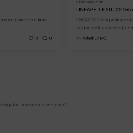
5 Febbraio 2018
LINEAPELLE 20-22 febb
 noi riguardo le ultime
LINEAPELLE è la più importa
settori pelli, accessori, co
0
0
by
Admin_dev2
obbligatori sono contrassegnati
*