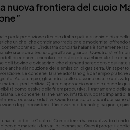
 nuova frontiera del cuoio Mad
ione”
lobale per la produzione di cuoio di alta qualita, sinonimo di eccel
teristiche uniche, che combinano tradizione e modernità, offrend
o contemporaneo. L’industria conciaria italiana è fortemente radic
ianale si unisce a tecnologie all’avanguardia. Questi distretti n
lli di economia circolare e sostenibilità ambientale. Le concer
ome pelli bovine e ovicaprine, che altrimenti sarebbero destinate
ce anche alla riduzione delle emissioni di gas serra. Un aspetto ce
i di lavorazione. Le concerie italiane adottano già da tempo prati
ggiunto. Ad esempio, gli scarti di pelle possono essere utilizzati p
 materiali per l’edilizia. Questo approccio non solo riduce la quan
bilità complessiva della filiera produttiva. Il trattamento dell
ia italiana. Le concerie italiane hanno, infatti, sviluppato impiant
purata nei processi produttivi. Questo non solo riduce il consumo 
tezione degli ecosistemi. L’innovazione tecnologica gioca, quindi
partenariati estesi e Centri di Competenza hanno utilizzato i fond
 molecole e materiali derivati da biomasse. Questi progetti applica