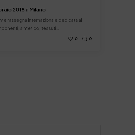
raio 2018 a Milano
nte rassegna internazionale dedicata ai
mponenti, sintetico, tessuti…
0
0