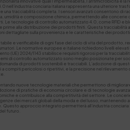
onalità innovative quali l’impermeabilita, l’antimicrobicità e la 
0 nell’industria conciaria italiana rappresenta una ulteriore trasf
re una tracciabilità completa. I sensori avanzati consentono di ra
a, umidità e composizione chimica, permettendo alle concerie di
scarti. Le tecnologie di controllo automatizzato 4.0, come RFID e
rime alla distribuzione dei prodotti finiti. Questa tracciabilità 
ni dettagliate sulla provenienza e le caratteristiche dei prodotti
tabile e verificabile di ogni fase del ciclo di vita del prodotto, r
atori. Le normative europee e italiane richiedono livelli elevati d
ento (UE) 2024/1143 stabilisce requisiti rigorosi per la tracciabili
emi di controllo automatizzato sono meglio posizionate per so
omanda di prodotti sostenibili e tracciabili. L’adozione di ques
i a compiti pericolosi o ripetitivi, e la precisione nel rilevamento d
te.
entando nuove tecnologie materiali che permettono di migliorare l
ozione di pratiche di economia circolare e di tecnologie avanzate 
che e contribuisce alla competitività del settore. Le concerie i
e esigenze dei mercati globali della moda e del lusso, mantenend
e. Questo approccio integrato permetterà all’industria conciaria 
del futuro.