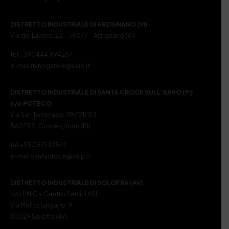
DISTRETTO INDUSTRIALE DI ARZIGNANO (VI)
Via del Lavoro, 22 – 36077 – Arzignano (VI)
tel +390444 994267
e-mail m.nogarole@ssip.it
DISTRETTO INDUSTRIALE DI SANTA CROCE SULL’ARNO (PI)
c/o POTECO
Via San Tommaso, 119/121/123
56029 S. Croce s/Arno (PI)
tel +39 0571 32542
e-mail santacroce@ssip.it
DISTRETTO INDUSTRIALE DI SOLOFRA (AV)
c/o UNIC – Centro Servizi ASI
Via Melito Iangano, 9
83029 Solofra (AV)