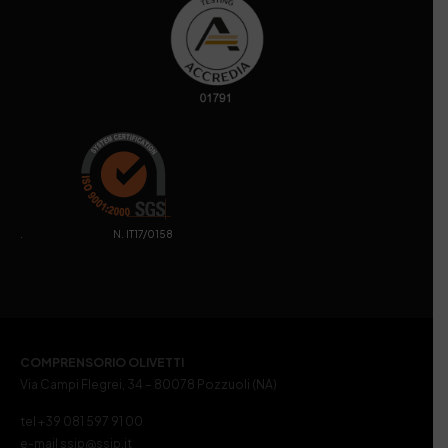
. N. IT17/0158
COMPRENSORIO OLIVETTI
Via Campi Flegrei, 34 – 80078 Pozzuoli (NA)
tel +39 081 597 91 00
e-mail ssip@ssip.it