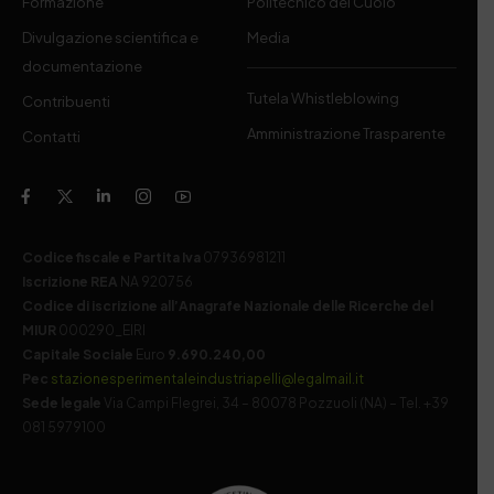
Formazione
Politecnico del Cuoio
Divulgazione scientifica e
Media
documentazione
Tutela Whistleblowing
Contribuenti
Amministrazione Trasparente
Contatti
Codice fiscale e Partita Iva
07936981211
Iscrizione REA
NA 920756
Codice di iscrizione all’Anagrafe Nazionale delle Ricerche del
MIUR
000290_EIRI
Capitale Sociale
Euro
9.690.240,00
Pec
stazionesperimentaleindustriapelli@legalmail.it
Sede legale
Via Campi Flegrei, 34 – 80078 Pozzuoli (NA) – Tel. +39
081 5979100