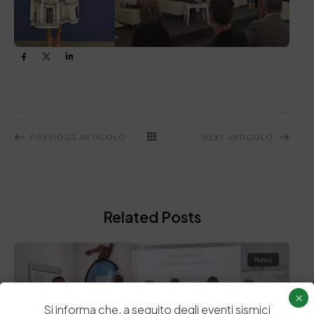
PREVIOUS ARTICOLO
NEXT ARTICOLO
Related Posts
News
×
Si informa che, a seguito degli eventi sismici