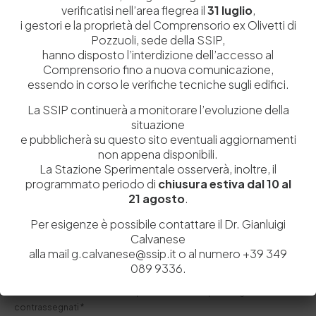
verificatisi nell’area flegrea il
31 luglio
,
i gestori e la proprietà del Comprensorio ex Olivetti di
Pozzuoli, sede della SSIP,
hanno disposto l’interdizione dell’accesso al
Comprensorio fino a nuova comunicazione,
essendo in corso le verifiche tecniche sugli edifici.
2 Luglio 2015
La SSIP continuerà a monitorare l’evoluzione della
Delegazione del Sudafrica visita il Distretto della
situazione
Pelle
e pubblicherà su questo sito eventuali aggiornamenti
Nei giorni scorsi il distretto della pelle della nostra
non appena disponibili.
provincia ha ricevuto la visita di…
La Stazione Sperimentale osserverà, inoltre, il
programmato periodo di
chiusura estiva dal 10 al
by
Admin_dev2
0
0
21 agosto
.
Per esigenze è possibile contattare il Dr. Gianluigi
Calvanese
alla mail g.calvanese@ssip.it o al numero +39 349
Lascia un commento
089 9336.
Il tuo indirizzo email non sarà pubblicato.
I campi obbligatori sono
contrassegnati
*