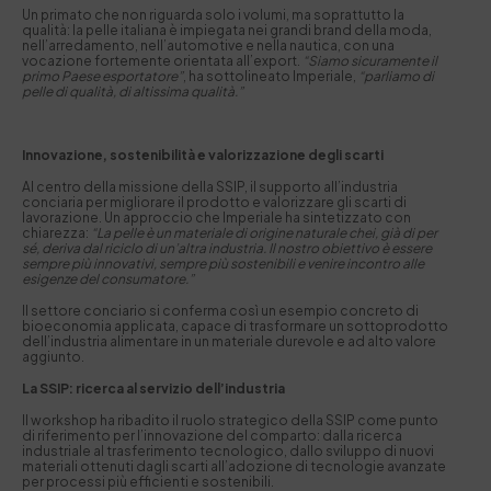
Un primato che non riguarda solo i volumi, ma soprattutto la
qualità: la pelle italiana è impiegata nei grandi brand della moda,
nell’arredamento, nell’automotive e nella nautica, con una
vocazione fortemente orientata all’export.
“Siamo sicuramente il
primo Paese esportatore”
, ha sottolineato Imperiale,
“parliamo di
pelle di qualità, di altissima qualità.”
Innovazione, sostenibilità e valorizzazione degli scarti
Al centro della missione della SSIP, il supporto all’industria
conciaria per migliorare il prodotto e valorizzare gli scarti di
lavorazione. Un approccio che Imperiale ha sintetizzato con
chiarezza:
“La pelle è un materiale di origine naturale chei, già di per
sé, deriva dal riciclo di un’altra industria. Il nostro obiettivo è essere
sempre più innovativi, sempre più sostenibili e venire incontro alle
esigenze del consumatore.”
Il settore conciario si conferma così un esempio concreto di
bioeconomia applicata, capace di trasformare un sottoprodotto
dell’industria alimentare in un materiale durevole e ad alto valore
aggiunto.
La SSIP: ricerca al servizio dell’industria
Il workshop ha ribadito il ruolo strategico della SSIP come punto
di riferimento per l’innovazione del comparto: dalla ricerca
industriale al trasferimento tecnologico, dallo sviluppo di nuovi
materiali ottenuti dagli scarti all’adozione di tecnologie avanzate
per processi più efficienti e sostenibili.