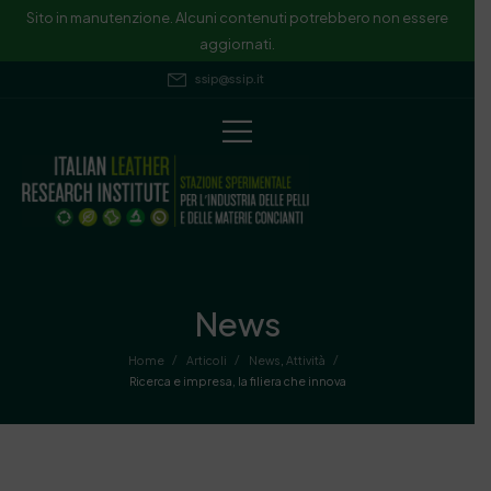
Sito in manutenzione. Alcuni contenuti potrebbero non essere
aggiornati.
ssip@ssip.it
News
/
/
/
Home
Articoli
News
,
Attività
Ricerca e impresa, la filiera che innova