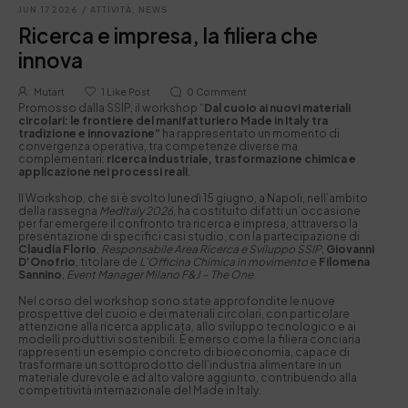
JUN 17 2026
/
ATTIVITÀ
,
NEWS
Ricerca e impresa, la filiera che
innova
Mutart
1
Like Post
0
Comment
Promosso dalla SSIP, il workshop “
Dal cuoio ai nuovi materiali
circolari: le frontiere del manifatturiero Made in Italy tra
tradizione e innovazione”
ha rappresentato un momento di
convergenza operativa, tra competenze diverse ma
complementari:
ricerca industriale, trasformazione chimica e
applicazione nei processi reali
.
Il Workshop, che si è svolto lunedì 15 giugno, a Napoli, nell’ambito
della rassegna
MedItaly 2026
, ha costituito difatti un’occasione
per far emergere il confronto tra ricerca e impresa, attraverso la
presentazione di specifici casi studio, con la partecipazione di
Claudia Florio
,
Responsabile Area Ricerca e Sviluppo SSIP
,
Giovanni
D’Onofrio
, titolare de
L’Officina Chimica in movimento
e
Filomena
Sannino
,
Event Manager Milano F&J – The One
.
Nel corso del workshop sono state approfondite le nuove
prospettive del cuoio e dei materiali circolari, con particolare
attenzione alla ricerca applicata, allo sviluppo tecnologico e ai
modelli produttivi sostenibili. È emerso come la filiera conciaria
rappresenti un esempio concreto di bioeconomia, capace di
trasformare un sottoprodotto dell’industria alimentare in un
materiale durevole e ad alto valore aggiunto, contribuendo alla
competitività internazionale del Made in Italy.