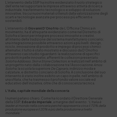
L’intervento della SSIP ha inoltre evidenziato il ruolo strategico
dell’ente nel supportare le imprese attraverso attività di ricerca
industriale, trasferimento tecnologico e sviluppo di soluzioni
innovative, tra cui nuovi materiali ottenuti dalla valorizzazione degli
scarti e tecnologie avanzate per processi più efficienti e
sostenibili.
L’intervento di
Giovanni D’Onofrio
de L’Officina Chimica in
movimento, ha d’altra parte evidenziato come nel Distretto di
Solofra si lavori per integrare processi innovativi e creativi,
all’interno della tradizione del sistema manifatturiero conciario;
una integrazione possibile attraverso azioni a più livelli: design,
riciclo, innovazione di prodotto e impiego di processi chimici
alternativi; il tutto è stato mostrato e discusso da D’Onofrio
attraverso casi studio riguardanti la realizzazione di specifici
prodotti in pelle innovativi, afferenti le collezioni presentato
Solofra Addosso
,
Skin e Stone Collection
, e realizzati nell’ambito di
un progetto nato dalla collaborazione tra l’Associazione
Amos
Solofra
, la scuola la superiore
De Capraris
, indirizzo moda e
calzature, e distretto conciario di Solofra. A conclusione del suo
intervento è stato inoltre esibito un capo in pelle, nell’ambito di
una sfilata, che ha trasmesso il profondo valore sociale ed
educativo dell’iniziativa, oltre che di conoscenza tecnica.
L’Italia, capitale mondiale della conceria
I numeri parlano chiaro. Come ha ricordato il Direttore Generale
della SSIP,
Edoardo Imperiale
, a margine dell’evento:
“L’Italia è
leader al mondo nella conceria perché rappresenta circa il 70% della
produzione europea e il 20% e più della produzione a livello
mondiale.”