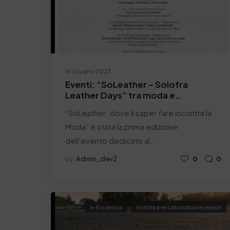
16 Giugno 2023
Eventi: “SoLeather – Solofra
Leather Days” tra moda e
sostenibilità
“SoLeather: dove il saper fare incontra la
Moda” è stata la prima edizione
dell’evento dedicato al…
by
Admin_dev2
0
0
In Evidenza
notizia per Laboratori e servizi