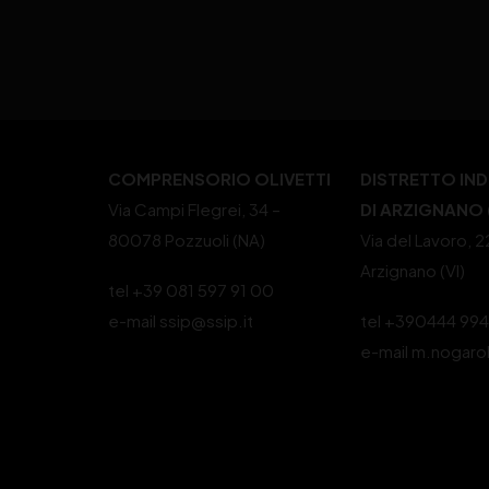
COMPRENSORIO OLIVETTI
DISTRETTO IN
Via Campi Flegrei, 34 –
DI ARZIGNANO (
80078 Pozzuoli (NA)
Via del Lavoro, 
Arzignano (VI)
tel +39 081 597 91 00
e-mail ssip@ssip.it
tel +390444 99
e-mail m.nogaro