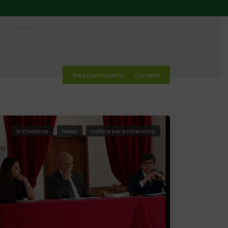
io
Media
Cerca
Area Contribuenti
Contatti
In Evidenza
News
notizia per politecnico