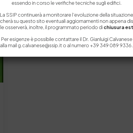
essendo in corso le verifiche tecniche sugli edifici.
La SSIP continuerà a monitorare l’evoluzione della situazion
icherà su questo sito eventuali aggiornamenti non appena disp
e osserverà, inoltre, il programmato periodo di
chiusura est
Per esigenze è possibile contattare il Dr. Gianluigi Calvanese
alla mail g.calvanese@ssip.it o al numero +39 349 089 9336.