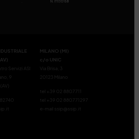
. N. IT17/0158
NDUSTRIALE
MILANO (MI)
(AV)
c/o UNIC
tro Servizi ASI
Via Brisa, 3
ano, 9
20123 Milano
 (AV)
tel +39 02 8807711
582740
tel +39 02 880771297
ip.it
e-mail ssip@ssip.it