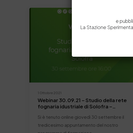
Newsletter
e pubbl
La Stazione Sperimental
1 Ottobre 2021
Webinar 30.09.21 – Studio della rete
fognaria idustriale di Solofra –
Report
Si è tenuto online giovedì 30 settembre il
tredicesimo appuntamento del nostro
programma di formazione…