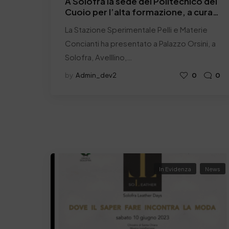
A Solofra la sede del Politecnico del
Cuoio per l’alta formazione, a cura
di Fondazione MIA Academy ITS
La Stazione Sperimentale Pelli e Materie
Moda Campania e SSIP
Concianti ha presentato a Palazzo Orsini, a
Solofra, Avelllino,…
by
Admin_dev2
0
0
In Evidenza
News