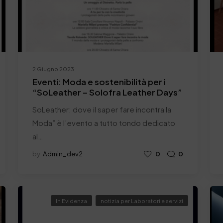
2 Giugno 2023
Eventi: Moda e sostenibilità per i
“SoLeather – Solofra Leather Days”
SoLeather: dove il saper fare incontra la
Moda” è l’evento a tutto tondo dedicato
al…
by
Admin_dev2
0
0
In Evidenza
notizia per Laboratori e servizi