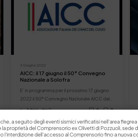
3 Giugno 2022
AICC: il 17 giugno il 50° Convegno
Nazionale a Solofra
E’ in programma per il prossimo 17 giugno
2022 il 50° Convegno Nazionale AICC dal…
by
Admin_dev2
0
0
che, a seguito degli eventi sismici verificatisi nell’area flegrea 
 e la proprietà del Comprensorio ex Olivetti di Pozzuoli, sede d
o l’interdizione dell’accesso al Comprensorio fino a nuova 