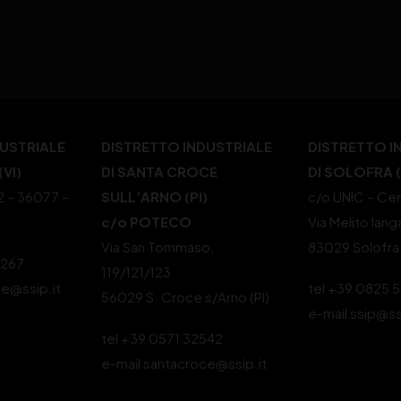
DUSTRIALE
DISTRETTO INDUSTRIALE
DISTRETTO I
VI)
DI SANTA CROCE
DI SOLOFRA 
22 – 36077 –
SULL’ARNO (PI)
c/o UNIC – Cen
c/o POTECO
Via Melito Iang
Via San Tommaso,
83029 Solofra
4267
119/121/123
le@ssip.it
tel +39 0825 
56029 S. Croce s/Arno (PI)
e-mail ssip@ss
tel +39 0571 32542
e-mail santacroce@ssip.it