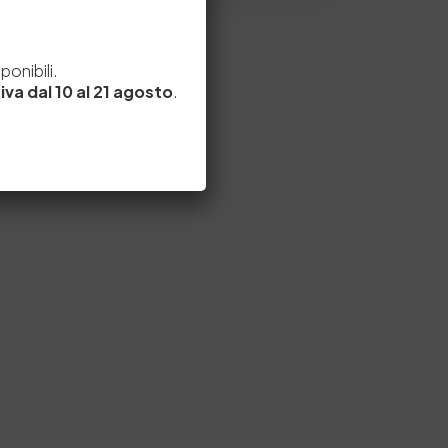
e
onibili.
iva dal 10 al 21 agosto
.