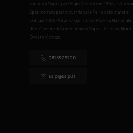
Istituita a Napoli per Regio Decreto nel 1885, la Stazi
Sperimentale per l’Industria delle Pelli e delle materie
concianti (SSIP) è un Organismo di Ricerca Nazionale
delle Camere di Commercio di Napoli, Toscana Nord
Ovest e Vicenza.
081 597 91 00
ssip@ssip.it