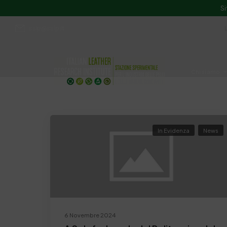
Si
ssip@ssip.it
Chi siamo
Divulgazion
In Evidenza
News
6 Novembre 2024