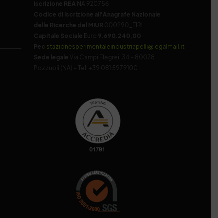
Iscrizione REA
NA 920756
Codice di iscrizione all’Anagrafe Nazionale
delle Ricerche del MIUR
000290_EIRI
Capitale Sociale
Euro
9.690.240,00
Pec
stazionesperimentaleindustriapelli@legalmail.it
Sede legale
Via Campi Flegrei, 34 – 80078
Pozzuoli (NA) – Tel. +39 081 5979100