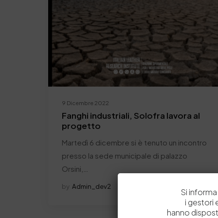
9 Dicembre 2022
Fanghi industriali, Solofra lavora al
progetto
Martedì 6 dicembre si è tenuto un incontro
presso la sede municipale di palazzo
Orsini,…
by
Admin_dev2
0
0
Si informa 
i gestori
hanno dispost