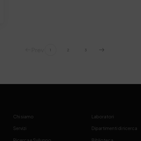
Prev
1
2
3
Chi siamo
Laboratori
Servizi
Dipartimenti di ricerca
Ricerca e Sviluppo
Biblioteca