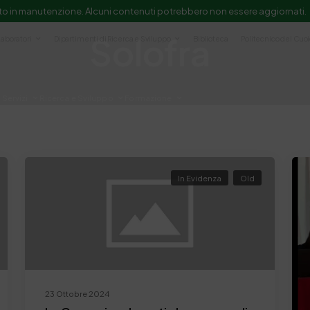
to in manutenzione. Alcuni contenuti potrebbero non essere aggiornati.
Solofra
Laboratori
Dipartimenti di Ricerca e Sviluppo
Biblioteca
Politecnico del Cuo
Servizi
Ricerca e Sviluppo
Formazione
e scientifica e documentazione
In Evidenza
Old
23 Ottobre 2024