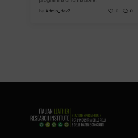
by
Admin_dev2
0
0