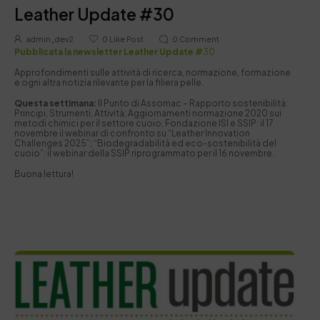
Leather Update #30
admin_dev2
0
Like Post
0
Comment
Pubblicata la newsletter Leather Update #
30
Approfondimenti sulle attività di ricerca, normazione, formazione
e ogni altra notizia rilevante per la filiera pelle.
Questa settimana:
Il Punto di Assomac – Rapporto sostenibilità:
Principi, Strumenti, Attività; Aggiornamenti normazione 2020 sui
metodi chimici per il settore cuoio; Fondazione ISI e SSIP: il 17
novembre il webinar di confronto su “Leather Innovation
Challenges 2025”; “Biodegradabilità ed eco-sostenibilità del
cuoio”: il webinar della SSIP riprogrammato per il 16 novembre.
Buona lettura!