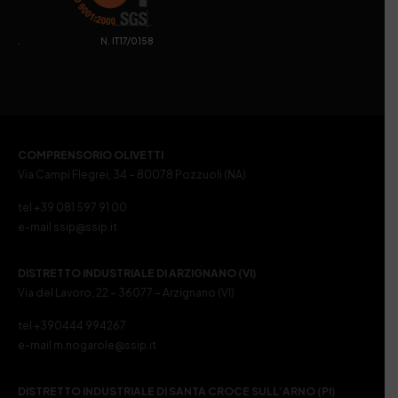
. N. IT17/0158
COMPRENSORIO OLIVETTI
Via Campi Flegrei, 34 – 80078 Pozzuoli (NA)
tel +39 081 597 91 00
e-mail ssip@ssip.it
DISTRETTO INDUSTRIALE DI ARZIGNANO (VI)
Via del Lavoro, 22 – 36077 – Arzignano (VI)
tel +390444 994267
e-mail m.nogarole@ssip.it
DISTRETTO INDUSTRIALE DI SANTA CROCE SULL’ARNO (PI)