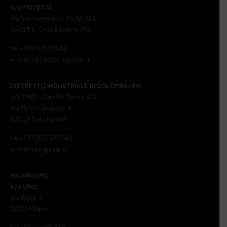
c/o POTECO
Via San Tommaso, 119/121/123
56029 S. Croce s/Arno (PI)
tel +39 0571 32542
e-mail santacroce@ssip.it
DISTRETTO INDUSTRIALE DI SOLOFRA (AV)
c/o UNIC – Centro Servizi ASI
Via Melito Iangano, 9
83029 Solofra (AV)
tel +39 0825 582740
e-mail ssip@ssip.it
MILANO (MI)
c/o UNIC
Via Brisa, 3
20123 Milano