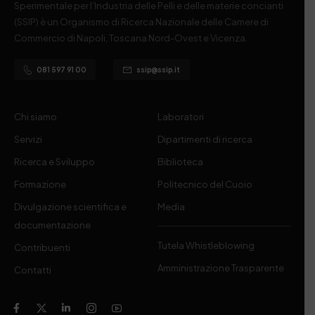
Sperimentale per l’Industria delle Pelli e delle materie concianti
(SSIP) è un Organismo di Ricerca Nazionale delle Camere di
Commercio di Napoli, Toscana Nord-Ovest e Vicenza.
081 597 91 00
ssip@ssip.it
Chi siamo
Laboratori
Servizi
Dipartimenti di ricerca
Ricerca e Sviluppo
Biblioteca
Formazione
Politecnico del Cuoio
Divulgazione scientifica e
Media
documentazione
Tutela Whistleblowing
Contribuenti
Amministrazione Trasparente
Contatti