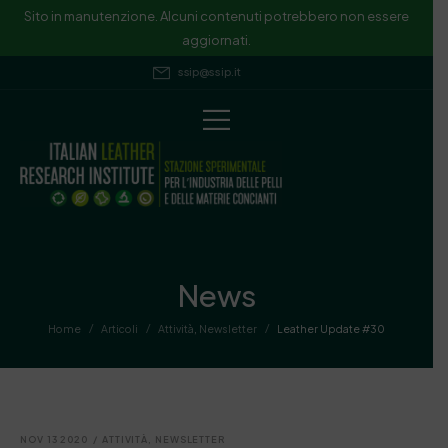
Sito in manutenzione. Alcuni contenuti potrebbero non essere
aggiornati.
ssip@ssip.it
News
/
/
/
Home
Articoli
Attività
,
Newsletter
Leather Update #30
NOV 13 2020
/
ATTIVITÀ
,
NEWSLETTER