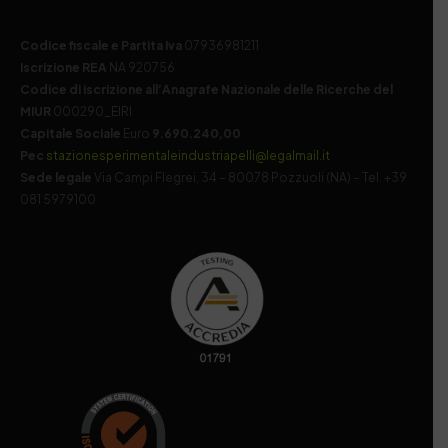
Codice fiscale e Partita Iva
07936981211
Iscrizione REA
NA 920756
Codice di iscrizione all’Anagrafe Nazionale delle Ricerche del
MIUR
000290_EIRI
Capitale Sociale
Euro
9.690.240,00
Pec
stazionesperimentaleindustriapelli@legalmail.it
Sede legale
Via Campi Flegrei, 34 – 80078 Pozzuoli (NA) – Tel. +39
081 5979100