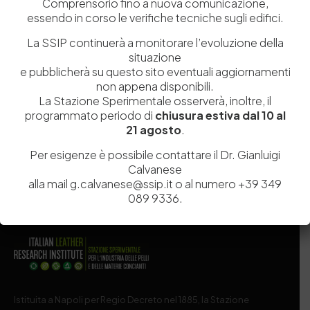
Comprensorio fino a nuova comunicazione,
essendo in corso le verifiche tecniche sugli edifici.
La SSIP continuerà a monitorare l’evoluzione della
situazione
Salva il mio nome, email e sito web in questo browser per la
e pubblicherà su questo sito eventuali aggiornamenti
prossima volta che commento.
non appena disponibili.
La Stazione Sperimentale osserverà, inoltre, il
programmato periodo di
chiusura estiva dal 10 al
Post Comment
21 agosto
.
Per esigenze è possibile contattare il Dr. Gianluigi
Calvanese
alla mail g.calvanese@ssip.it o al numero +39 349
089 9336.
Istituita a Napoli per Regio Decreto nel 1885, la Stazione