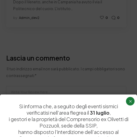
Dopo il Veneto, anche in Campania ha avuto il via il
Politecnico del cuoio. L'istituto…
by
Admin_dev2
0
0
Lascia un commento
Il tuo indirizzo email non sarà pubblicato.
I campi obbligatori sono
contrassegnati
*
×
Si informa che, a seguito degli eventi sismici
verificatisi nell’area flegrea il
31 luglio
,
i gestori e la proprietà del Comprensorio ex Olivetti di
Pozzuoli, sede della SSIP,
hanno disposto l’interdizione dell’accesso al