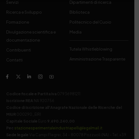
Servizi
Dipartimenti di ricerca
Ricerca e Sviluppo
Biblioteca
Formazione
Politecnico del Cuoio
Divulgazione scientifica e
Media
documentazione
Tutela Whistleblowing
Contribuenti
Amministrazione Trasparente
Contatti
Codice fiscale e Partita Iva
07936981211
Iscrizione REA
NA 920756
Codice di iscrizione all’Anagrafe Nazionale delle Ricerche del
MIUR
000290_EIRI
Capitale Sociale
Euro
9.690.240,00
Pec
stazionesperimentaleindustriapelli@legalmail.it
Sede legale
Via Campi Flegrei, 34 – 80078 Pozzuoli (NA) – Tel. +39