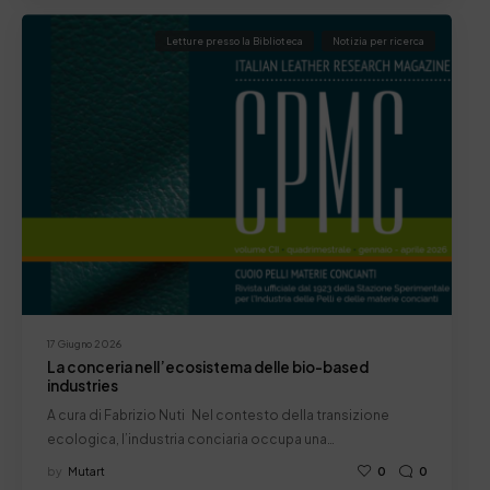
Letture presso la Biblioteca
Notizia per ricerca
17 Giugno 2026
La conceria nell’ecosistema delle bio-based
industries
A cura di Fabrizio Nuti Nel contesto della transizione
ecologica, l’industria conciaria occupa una…
by
Mutart
0
0