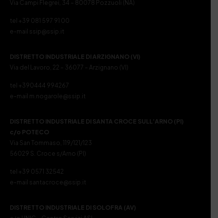
Via Campi Flegrei, 34 – 80078 Pozzuoli (NA)
tel +39 081 597 91 00
e-mail ssip@ssip.it
DISTRETTO INDUSTRIALE DI ARZIGNANO (VI)
Via del Lavoro, 22 – 36077 – Arzignano (VI)
tel +390444 994267
e-mail m.nogarole@ssip.it
DISTRETTO INDUSTRIALE DI SANTA CROCE SULL’ARNO (PI)
c/o POTECO
Via San Tommaso, 119/121/123
56029 S. Croce s/Arno (PI)
tel +39 0571 32542
e-mail santacroce@ssip.it
DISTRETTO INDUSTRIALE DI SOLOFRA (AV)