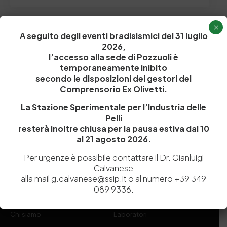
×
A seguito degli eventi bradisismici del 31 luglio
2026,
l’accesso alla sede di Pozzuoli è
temporaneamente inibito
secondo le disposizioni dei gestori del
Comprensorio Ex Olivetti.
La Stazione Sperimentale per l’Industria delle
Pelli
Istituita a Napoli per Regio Decreto nel 1885, la Stazione
resterà inoltre chiusa per la pausa estiva dal 10
Sperimentale per l’Industria delle Pelli e delle materie concianti
al 21 agosto 2026.
(SSIP) è un Organismo di Ricerca Nazionale delle Camere di
Per urgenze è possibile contattare il Dr. Gianluigi
Commercio di Napoli, Toscana Nord-Ovest e Vicenza.
Calvanese
alla mail g.calvanese@ssip.it o al numero +39 349
081 597 91 00
ssip@ssip.it
089 9336.
Chi siamo
Laboratori