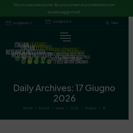
Sito in manutenzione. Alcuni contenuti potrebbero non essere
Sito in manutenzione. Alcuni contenuti potrebbero non
essere aggiornati.
aggiornati.
ssip@ssip.it
ssip@ssip.it
Cerca
Daily Archives: 17 Giugno
2026
/
/
/
/
/
Home
Articoli
News
2026
Giugno
17