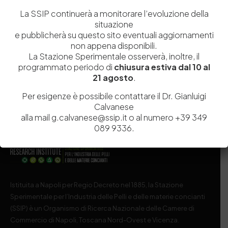
La SSIP continuerà a monitorare l’evoluzione della
Salva il mio nome, email e sito web in questo browser per la
situazione
prossima volta che commento.
e pubblicherà su questo sito eventuali aggiornamenti
non appena disponibili.
La Stazione Sperimentale osserverà, inoltre, il
Post Comment
programmato periodo di
chiusura estiva dal 10 al
21 agosto
.
Per esigenze è possibile contattare il Dr. Gianluigi
Calvanese
alla mail g.calvanese@ssip.it o al numero +39 349
089 9336.
Istituita a Napoli per Regio Decreto nel 1885, la Stazione
Sperimentale per l’Industria delle Pelli e delle materie concianti
(SSIP) è un Organismo di Ricerca Nazionale delle Camere di
Commercio di Napoli, Toscana Nord-Ovest e Vicenza.