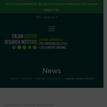
Sito in manutenzione. Alcuni contenuti potrebbero non essere
aggiornati.
ssip@ssip.it
News
/
/
/
Home
Articoli
Attività
,
Newsletter
Leather Update #31/21
AUG 06 2021
/
ATTIVITÀ
,
NEWSLETTER