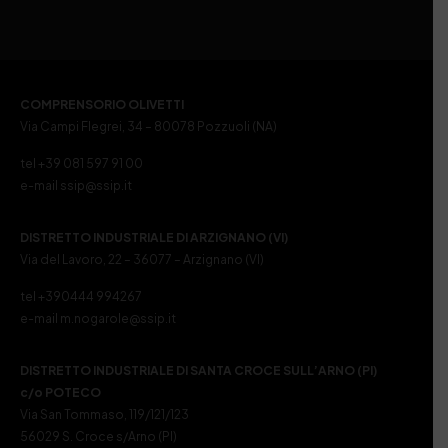
COMPRENSORIO OLIVETTI
Via Campi Flegrei, 34 – 80078 Pozzuoli (NA)
tel +39 081 597 91 00
e-mail ssip@ssip.it
DISTRETTO INDUSTRIALE DI ARZIGNANO (VI)
Via del Lavoro, 22 – 36077 – Arzignano (VI)
tel +390444 994267
e-mail m.nogarole@ssip.it
DISTRETTO INDUSTRIALE DI SANTA CROCE SULL’ARNO (PI)
c/o POTECO
Via San Tommaso, 119/121/123
56029 S. Croce s/Arno (PI)