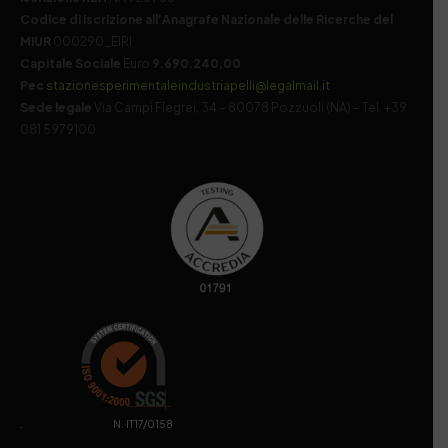
Codice di iscrizione all’Anagrafe Nazionale delle Ricerche del
MIUR
000290_EIRI
Capitale Sociale
Euro
9.690.240,00
Pec
stazionesperimentaleindustriapelli@legalmail.it
Sede legale
Via Campi Flegrei, 34 – 80078 Pozzuoli (NA) – Tel. +39
081 5979100
. N. IT17/0158