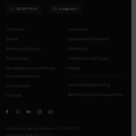
081 597 91 00
ssip@ssip.it
Chi siamo
Laboratori
Servizi
Dipartimenti di ricerca
Ricerca e Sviluppo
Biblioteca
Formazione
Politecnico del Cuoio
Divulgazione scientifica e
Media
documentazione
Tutela Whistleblowing
Contribuenti
Amministrazione Trasparente
Contatti
Codice fiscale e Partita Iva
07936981211
Iscrizione REA
NA 920756