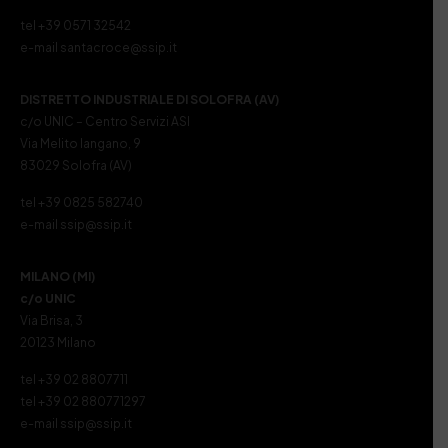
tel +39 0571 32542
e-mail santacroce@ssip.it
DISTRETTO INDUSTRIALE DI SOLOFRA (AV)
c/o UNIC – Centro Servizi ASI
Via Melito Iangano, 9
83029 Solofra (AV)
tel +39 0825 582740
e-mail ssip@ssip.it
MILANO (MI)
c/o UNIC
Via Brisa, 3
20123 Milano
tel +39 02 8807711
tel +39 02 880771297
e-mail ssip@ssip.it