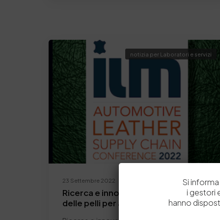
notizia per Laboratori e servizi
23 Settembre 2022
Si informa 
Ricerca e innovazione nel settore
i gestori
delle pelli per automotive
hanno dispost