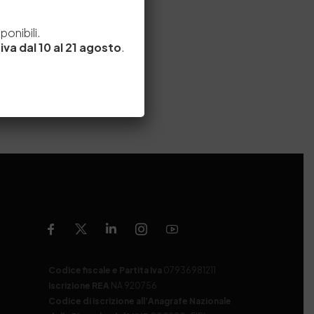
e
onibili.
iva dal 10 al 21 agosto
.
Codice fiscale e Partita Iva
07936981211
Iscrizione REA
NA 920756
Codice di iscrizione all’Anagrafe Nazionale