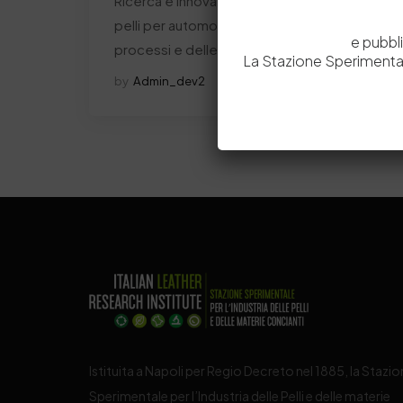
Ricerca e innovazione nel settore delle
pelli per automotive; ottimizzazione dei
e pubbl
processi e delle analisi…
La Stazione Sperimental
by
Admin_dev2
0
0
Istituita a Napoli per Regio Decreto nel 1885, la Stazi
Sperimentale per l’Industria delle Pelli e delle materie