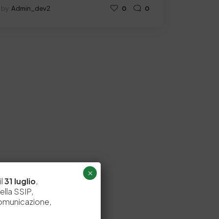
by
Admin_dev2
0
0
×
il
31 luglio
,
ella SSIP,
comunicazione,