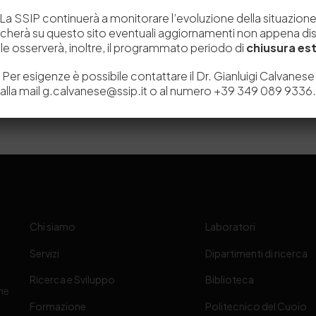
La SSIP continuerà a monitorare l’evoluzione della situazion
icherà su questo sito eventuali aggiornamenti non appena disp
e osserverà, inoltre, il programmato periodo di
chiusura est
Per esigenze è possibile contattare il Dr. Gianluigi Calvanese
alla mail g.calvanese@ssip.it o al numero +39 349 089 9336.
Chi siamo
Laboratori
Servizi
Dipartimenti di ricerca
Ricerca e Sviluppo
Biblioteca
one
Formazione
Politecnico del Cuoio