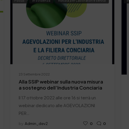
Focus
In Evidenza
notizia per Laboratori e servizi
I
23 Settembre 2022
Alla SSIP webinar sulla nuova misura
a sostegno dell’Industria Conciaria
Il 17 ottobre 2022 alle ore 16 si terrà un
webinar dedicato alle AGEVOLAZIONI
PER…
by
Admin_dev2
0
0