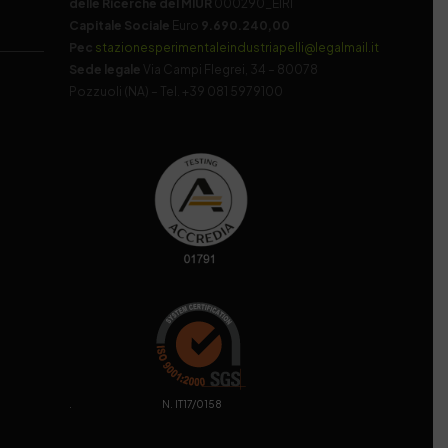
delle Ricerche del MIUR
000290_EIRI
Capitale Sociale
Euro
9.690.240,00
Pec
stazionesperimentaleindustriapelli@legalmail.it
Sede legale
Via Campi Flegrei, 34 – 80078
Pozzuoli (NA) – Tel. +39 081 5979100
. N. IT17/0158