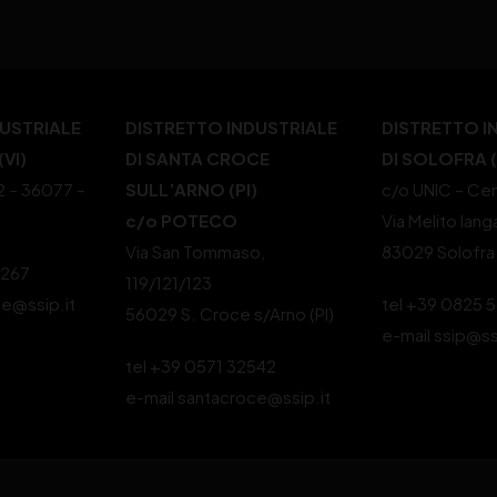
DUSTRIALE
DISTRETTO INDUSTRIALE
DISTRETTO I
VI)
DI SANTA CROCE
DI SOLOFRA 
22 – 36077 –
SULL’ARNO (PI)
c/o UNIC – Cen
c/o POTECO
Via Melito Iang
Via San Tommaso,
83029 Solofra
4267
119/121/123
le@ssip.it
tel +39 0825 
56029 S. Croce s/Arno (PI)
e-mail ssip@ss
tel +39 0571 32542
e-mail santacroce@ssip.it