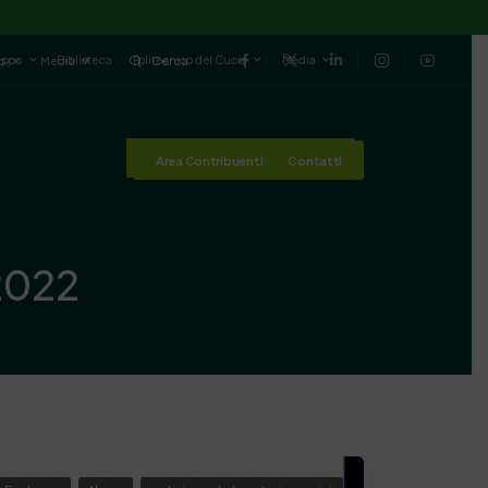
luppo
Biblioteca
Politecnico del Cuoio
Media
io
Media
Cerca
Area Contribuenti
Contatti
Area Contribuenti
Contatti
2022