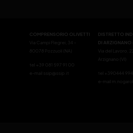
COMPRENSORIO OLIVETTI
DISTRETTO IN
Via Campi Flegrei, 34 –
DI ARZIGNANO (
80078 Pozzuoli (NA)
Via del Lavoro, 
Arzignano (VI)
tel +39 081 597 91 00
e-mail ssip@ssip.it
tel +390444 99
e-mail m.nogaro