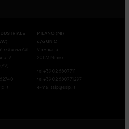
NDUSTRIALE
MILANO (MI)
(AV)
c/o UNIC
tro Servizi ASI
Via Brisa, 3
ano, 9
20123 Milano
 (AV)
tel +39 02 8807711
582740
tel +39 02 880771297
ip.it
e-mail ssip@ssip.it