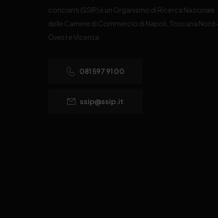
concianti (SSIP) è un Organismo di Ricerca Nazionale
delle Camere di Commercio di Napoli, Toscana Nord
Ovest e Vicenza.
081 597 91 00
ssip@ssip.it