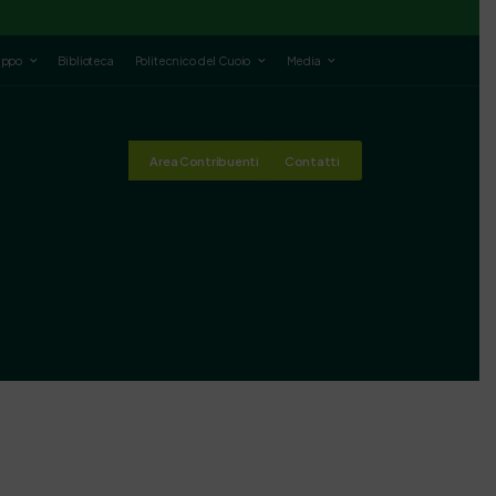
luppo
Biblioteca
Politecnico del Cuoio
Media
Area Contribuenti
Contatti