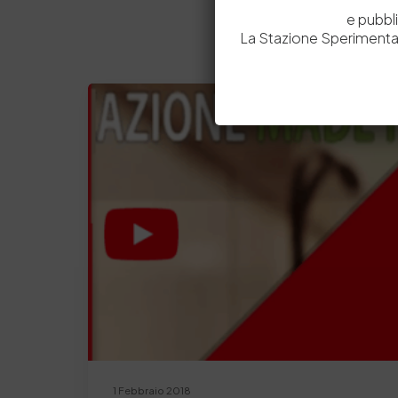
e pubbl
La Stazione Sperimental
1 Febbraio 2018