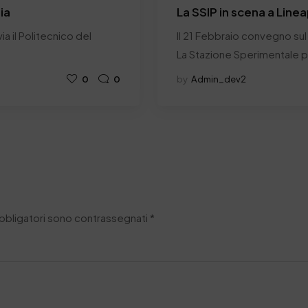
ia
La SSIP in scena a Line
a il Politecnico del
Il 21 Febbraio convegno sul
La Stazione Sperimentale pe
0
0
by
Admin_dev2
obbligatori sono contrassegnati
*