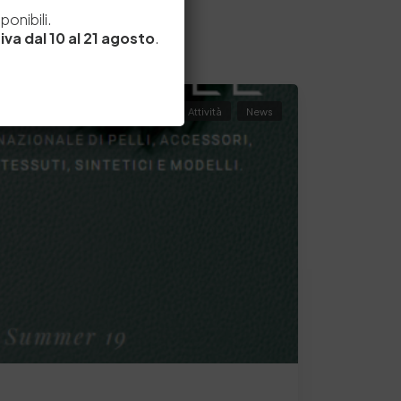
e
onibili.
iva dal 10 al 21 agosto
.
Attività
News