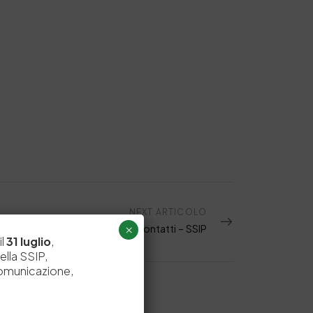
NEXT ARTICOLO
Contatti – SSIP
×
il
31 luglio
,
ella SSIP,
comunicazione,