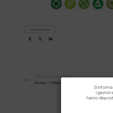
Leather Update
PREVIOUS ARTICOLO
Avviso – Chiusura Estiva 2023
Si informa 
i gestori
hanno dispost