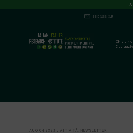
S
ssip@ssip.it
Chi siamo
Divulgazi
AUG 04 2023
/
ATTIVITÀ
,
NEWSLETTER