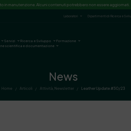
ito in manutenzione. Alcuni contenuti potrebbero non essere aggiornati.
Laboratori
Dipartimenti di Ricerca e Svi
Servizi
Ricerca e Sviluppo
Formazione
one scientifica e documentazione
News
Home
Articoli
Attività
,
Newsletter
Leather Update #30/23
/
/
/