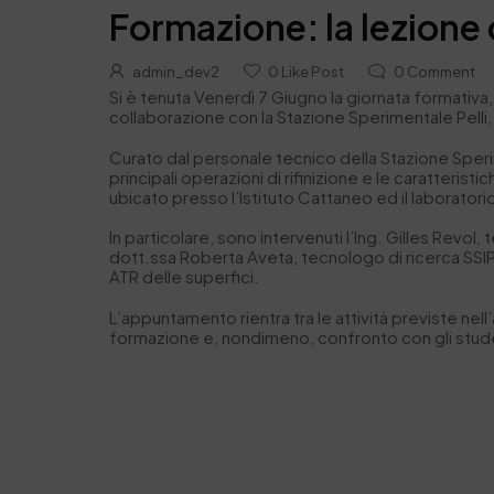
Formazione: la lezione 
admin_dev2
0
Like Post
0
Comment
Si è tenuta Venerdì 7 Giugno la giornata formativa, 
collaborazione con la Stazione Sperimentale Pelli
Curato dal personale tecnico della Stazione Sperime
principali operazioni di rifinizione e le caratteris
ubicato presso l’Istituto Cattaneo ed il laboratori
In particolare, sono intervenuti l’Ing. Gilles Revol, 
dott.ssa Roberta Aveta, tecnologo di ricerca SSIP, 
ATR delle superfici.
L’appuntamento rientra tra le attività previste nel
formazione e, nondimeno, confronto con gli studen