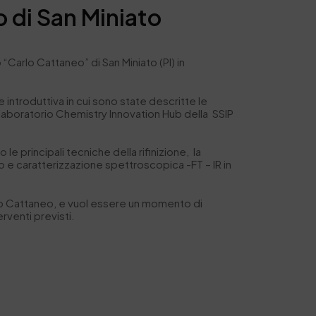
o di San Miniato
 “Carlo Cattaneo” di San Miniato (PI) in
 introduttiva in cui sono state descritte le
il laboratorio Chemistry Innovation Hub della SSIP
 le principali tecniche della rifinizione, la
io e caratterizzazione spettroscopica -FT – IR in
ituto Cattaneo, e vuol essere un momento di
rventi previsti.