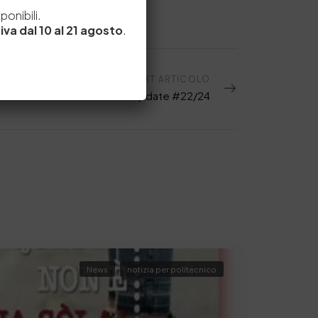
e
onibili.
iva dal 10 al 21 agosto
.
NEXT ARTICOLO
Leather Update #22/24
News
notizia per politecnico