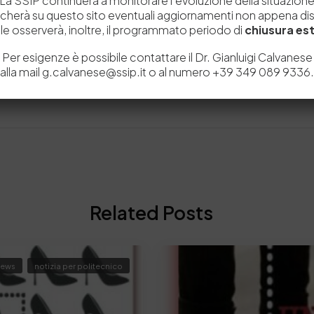
La SSIP continuerà a monitorare l’evoluzione della situazion
icherà su questo sito eventuali aggiornamenti non appena disp
e osserverà, inoltre, il programmato periodo di
chiusura est
Per esigenze è possibile contattare il Dr. Gianluigi Calvanese
alla mail g.calvanese@ssip.it o al numero +39 349 089 9336.
Related Posts
ews
notizia per politecnico