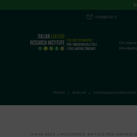
S
ssip@ssip.it
Chi siamo
Divulgazi
Home
Articoli
notizia per politecnico
/
/
JUN 06 2024
/
IN EVIDENZA
,
NOTIZIA PER LABORATOR