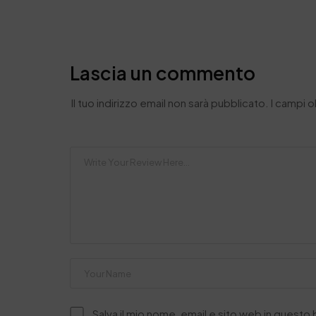
Lascia un commento
Il tuo indirizzo email non sarà pubblicato.
I campi 
Salva il mio nome, email e sito web in quest