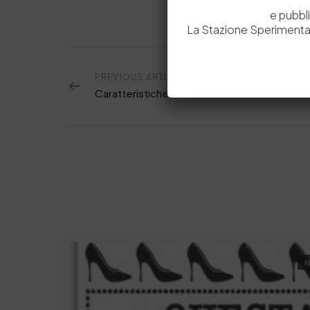
e pubbl
La Stazione Sperimental
PREVIOUS ARTICOLO
Caratteristiche della rifinizione Release
N