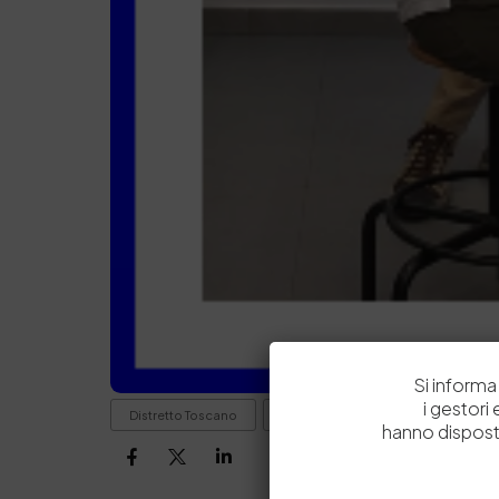
Si informa 
i gestori
Distretto Toscano
Gilles Revol
Roberta Aveta
hanno dispost