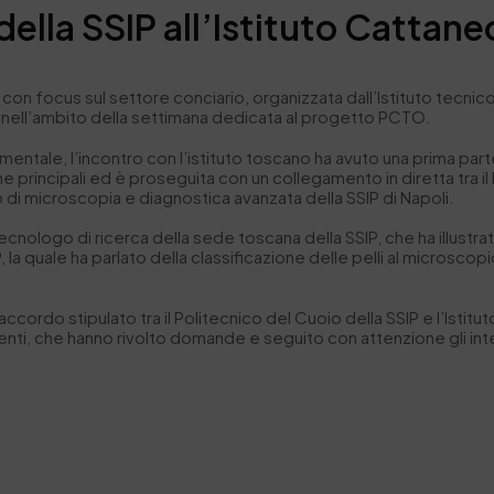
della SSIP all’Istituto Cattane
con focus sul settore conciario, organizzata dall’Istituto tecnico
, nell’ambito della settimana dedicata al progetto PCTO.
ntale, l’incontro con l’istituto toscano ha avuto una prima parte
tiche principali ed è proseguita con un collegamento in diretta tra 
o di microscopia e diagnostica avanzata della SSIP di Napoli.
tecnologo di ricerca della sede toscana della SSIP, che ha illustrato
la quale ha parlato della classificazione delle pelli al microscop
l’accordo stipulato tra il Politecnico del Cuoio della SSIP e l’Ist
ti, che hanno rivolto domande e seguito con attenzione gli inte