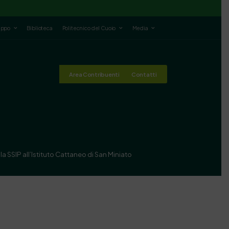
luppo
Biblioteca
Politecnico del Cuoio
Media
Area Contribuenti
Contatti
la SSIP all’Istituto Cattaneo di San Miniato