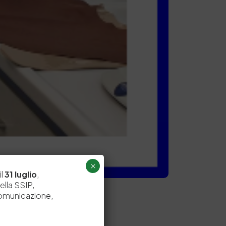
×
il
31 luglio
,
ella SSIP,
comunicazione,