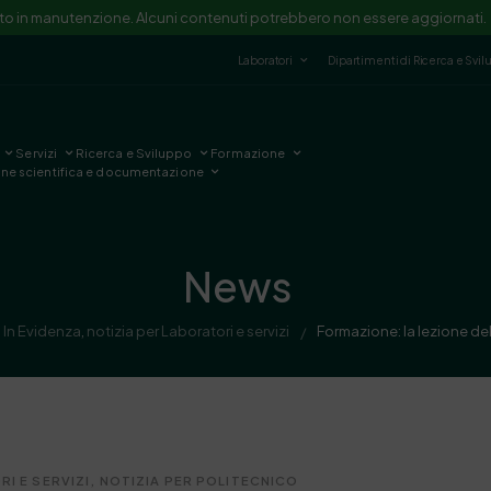
ito in manutenzione. Alcuni contenuti potrebbero non essere aggiornati.
Laboratori
Dipartimenti di Ricerca e Svi
Servizi
Ricerca e Sviluppo
Formazione
one scientifica e documentazione
News
,
In Evidenza
,
notizia per Laboratori e servizi
Formazione: la lezione del
/
I E SERVIZI
,
NOTIZIA PER POLITECNICO