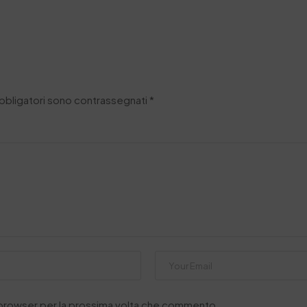
obbligatori sono contrassegnati
*
o browser per la prossima volta che commento.