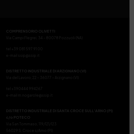
COMPRENSORIO OLIVETTI
Via Campi Flegrei, 34 – 80078 Pozzuoli (NA)
tel +39 081 597 91 00
e-mail ssip@ssip.it
DISTRETTO INDUSTRIALE DI ARZIGNANO (VI)
Via del Lavoro, 22 – 36077 – Arzignano (VI)
tel +390444 994267
e-mail m.nogarole@ssip.it
DISTRETTO INDUSTRIALE DI SANTA CROCE SULL’ARNO (PI)
c/o POTECO
Via San Tommaso, 119/121/123
56029 S. Croce s/Arno (PI)