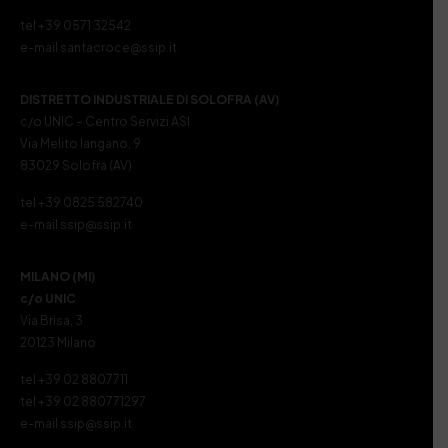
tel +39 0571 32542
e-mail santacroce@ssip.it
DISTRETTO INDUSTRIALE DI SOLOFRA (AV)
c/o UNIC – Centro Servizi ASI
Via Melito Iangano, 9
83029 Solofra (AV)
tel +39 0825 582740
e-mail ssip@ssip.it
MILANO (MI)
c/o UNIC
Via Brisa, 3
20123 Milano
tel +39 02 8807711
tel +39 02 880771297
e-mail ssip@ssip.it