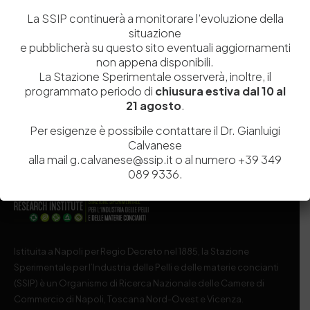
La SSIP continuerà a monitorare l’evoluzione della
Salva il mio nome, email e sito web in questo browser per la
situazione
prossima volta che commento.
e pubblicherà su questo sito eventuali aggiornamenti
non appena disponibili.
La Stazione Sperimentale osserverà, inoltre, il
Post Comment
programmato periodo di
chiusura estiva dal 10 al
21 agosto
.
Per esigenze è possibile contattare il Dr. Gianluigi
Calvanese
alla mail g.calvanese@ssip.it o al numero +39 349
089 9336.
Istituita a Napoli per Regio Decreto nel 1885, la Stazione
Sperimentale per l’Industria delle Pelli e delle materie concianti
(SSIP) è un Organismo di Ricerca Nazionale delle Camere di
Commercio di Napoli, Toscana Nord-Ovest e Vicenza.