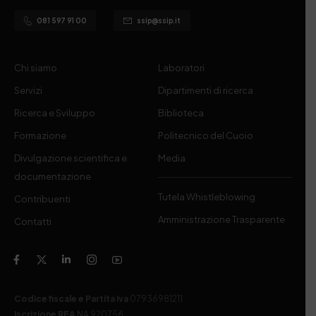
081 597 91 00
ssip@ssip.it
Chi siamo
Laboratori
Servizi
Dipartimenti di ricerca
Ricerca e Sviluppo
Biblioteca
Formazione
Politecnico del Cuoio
Divulgazione scientifica e
Media
documentazione
Tutela Whistleblowing
Contribuenti
Amministrazione Trasparente
Contatti
Codice fiscale e Partita Iva
07936981211
Iscrizione REA
NA 920756