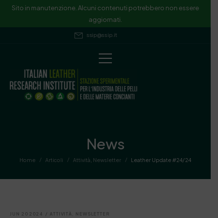
Sito in manutenzione. Alcuni contenuti potrebbero non essere
aggiornati.
ssip@ssip.it
News
/
/
/
Home
Articoli
Attività
,
Newsletter
Leather Update #24/24
JUN 20 2024
/
ATTIVITÀ
,
NEWSLETTER