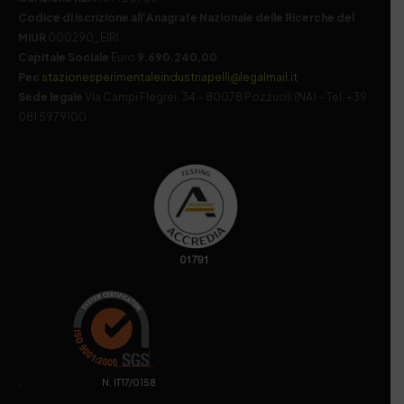
Codice di iscrizione all’Anagrafe Nazionale delle Ricerche del
MIUR
000290_EIRI
Capitale Sociale
Euro
9.690.240,00
Pec
stazionesperimentaleindustriapelli@legalmail.it
Sede legale
Via Campi Flegrei, 34 – 80078 Pozzuoli (NA) – Tel. +39
081 5979100
. N. IT17/0158