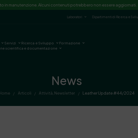
ito in manutenzione. Alcuni contenuti potrebbero non essere aggiornati.
Laboratori
Dipartimenti di Ricerca e Svi
Servizi
Ricerca e Sviluppo
Formazione
one scientifica e documentazione
News
Home
Articoli
Attività
,
Newsletter
Leather Update #44/2024
/
/
/