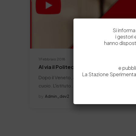
Si informa 
i gestori
hanno dispost
1 Febbraio 2018
Al via il Politecnico del cuoio in Campan
e pubbl
La Stazione Sperimental
Dopo il Veneto, anche in Campania ha avuto il vi
cuoio. L'istituto…
by
Admin_dev2