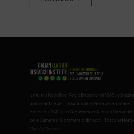
Istituita a Napoli per Regio Decreto nel 1885, la Stazi
Sperimentale per l’Industria delle Pelli e delle materie
concianti (SSIP) è un Organismo di Ricerca Nazionale
delle Camere di Commercio di Napoli, Toscana Nord
Ovest e Vicenza.