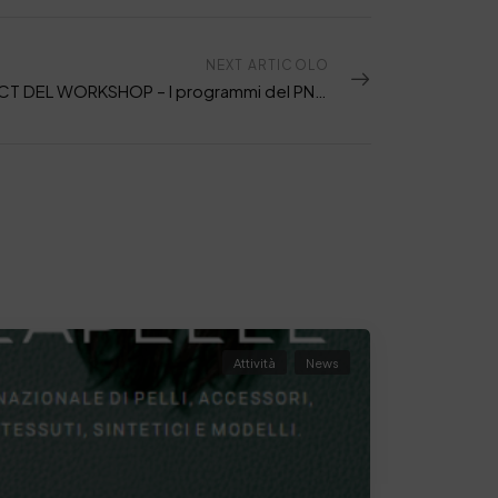
NEXT ARTICOLO
ABSTRACT DEL WORKSHOP – I programmi del PNRR per la Sostenibilità, Tracciabilità e Circolarità del Made in Italy del 18-12-2024
Attività
News