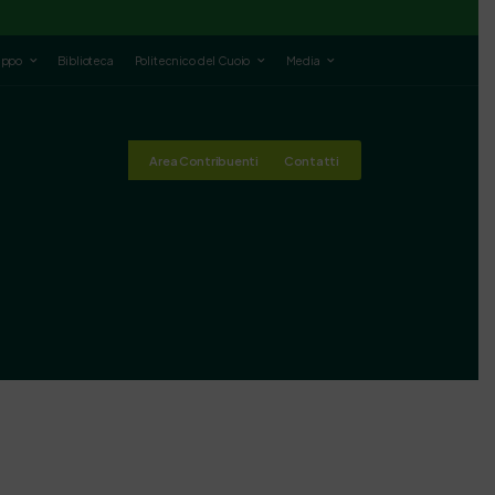
luppo
Biblioteca
Politecnico del Cuoio
Media
Area Contribuenti
Contatti