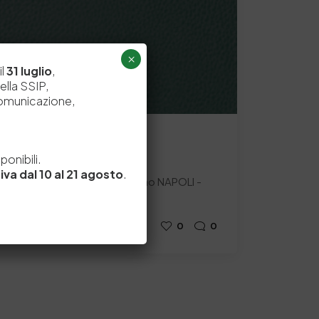
×
il
31 luglio
,
ella SSIP,
comunicazione,
e
apelle Milano
onibili.
iva dal 10 al 21 agosto
.
 piano di rilancio dell'Organismo NAPOLI -
r l’Industria delle…
0
0