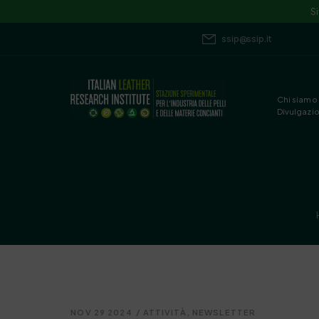
S
ssip@ssip.it
Chi siamo
Divulgazi
NOV 29 2024
/
ATTIVITÀ
,
NEWSLETTER