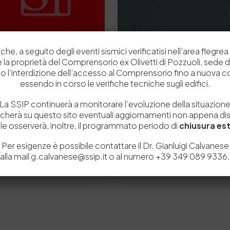
che, a seguito degli eventi sismici verificatisi nell’area flegrea 
 e la proprietà del Comprensorio ex Olivetti di Pozzuoli, sede d
o l’interdizione dell’accesso al Comprensorio fino a nuova 
essendo in corso le verifiche tecniche sugli edifici.
15 Febbraio 2018
La SSIP continuerà a monitorare l’evoluzione della situazion
ia
La SSIP in scena a Line
icherà su questo sito eventuali aggiornamenti non appena disp
e osserverà, inoltre, il programmato periodo di
chiusura est
a il Politecnico del
Il 21 Febbraio convegno sul
La Stazione Sperimentale pe
Per esigenze è possibile contattare il Dr. Gianluigi Calvanese
alla mail g.calvanese@ssip.it o al numero +39 349 089 9336.
0
0
by
Admin_dev2