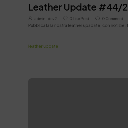
Leather Update #44/
admin_dev2
0
Like Post
0
Comment
Pubblicata la nostra leather upadate, con notizie, 
leather update