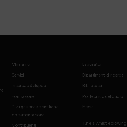
Chi siamo
Laboratori
Servizi
Dipartimenti di ricerca
Ricerca e Sviluppo
Biblioteca
one
Formazione
Politecnico del Cuoio
Divulgazione scientifica e
Media
-
documentazione
Tutela Whistleblowing
Contribuenti