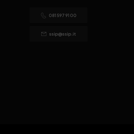
081 597 91 00
ssip@ssip.it