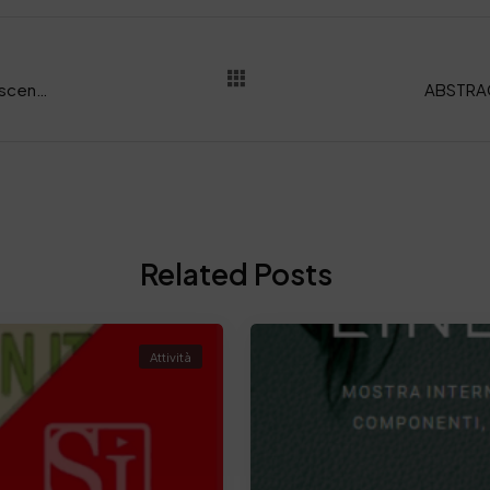
REPORT WEBINAIR “Analisi del grado di conoscenza e percezione sensoriale della pelle rispetto ad altri materiali” del 27 novembre 2024
Related Posts
Attività