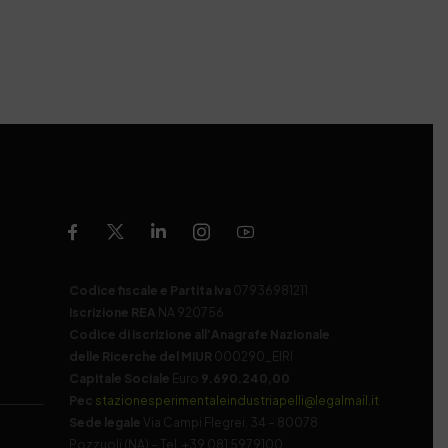
Codice fiscale e Partita Iva
07936981211
Iscrizione REA
NA 920756
Codice di iscrizione all’Anagrafe Nazionale
delle Ricerche del MIUR
000290_EIRI
Capitale Sociale
Euro
9.690.240,00
Pec
stazionesperimentaleindustriapelli@legalmail.it
Sede legale
Via Campi Flegrei, 34 – 80078
Pozzuoli (NA) – Tel. +39 081 5979100