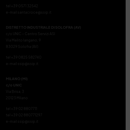
tel +39 0571 32542
e-mail santacroce@ssip.it
DISTRETTO INDUSTRIALE DI SOLOFRA (AV)
c/o UNIC – Centro Servizi ASI
Via Melito Iangano, 9
83029 Solofra (AV)
tel +39 0825 582740
e-mail ssip@ssip.it
MILANO (MI)
c/o UNIC
Via Brisa, 3
20123 Milano
tel +39 02 8807711
tel +39 02 880771297
e-mail ssip@ssip.it