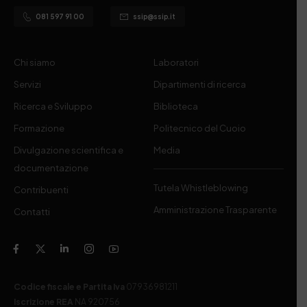
081 597 91 00
ssip@ssip.it
Chi siamo
Laboratori
Servizi
Dipartimenti di ricerca
Ricerca e Sviluppo
Biblioteca
Formazione
Politecnico del Cuoio
Divulgazione scientifica e
Media
documentazione
Tutela Whistleblowing
Contribuenti
Amministrazione Trasparente
Contatti
Codice fiscale e Partita Iva
07936981211
Iscrizione REA
NA 920756