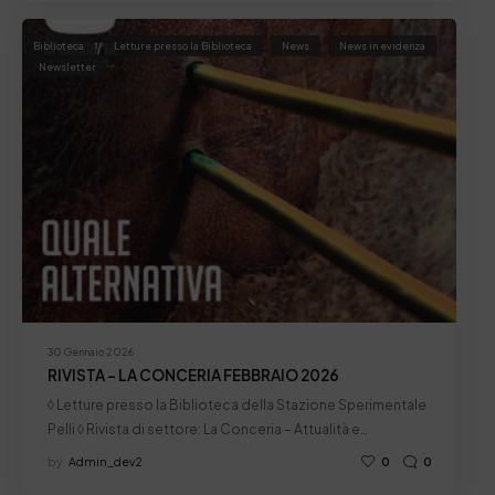
Biblioteca
Letture presso la Biblioteca
News
News in evidenza
Newsletter
30 Gennaio 2026
RIVISTA – LA CONCERIA FEBBRAIO 2026
◊ Letture presso la Biblioteca della Stazione Sperimentale
Pelli ◊ Rivista di settore: La Conceria – Attualità e…
by
Admin_dev2
0
0