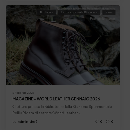
Biblioteca
Letture presso la Biblioteca
News
6 Febbraio 2026
MAGAZINE – WORLD LEATHER GENNAIO 2026
◊ Letture presso la Biblioteca della Stazione Sperimentale
Pelli ◊ Rivista di settore: World Leather -…
by
Admin_dev2
0
0