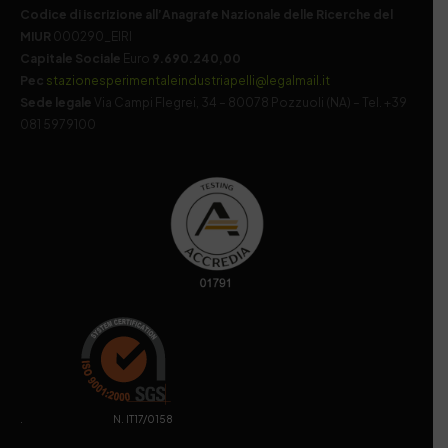
Codice di iscrizione all’Anagrafe Nazionale delle Ricerche del
MIUR
000290_EIRI
Capitale Sociale
Euro
9.690.240,00
Pec
stazionesperimentaleindustriapelli@legalmail.it
Sede legale
Via Campi Flegrei, 34 – 80078 Pozzuoli (NA) – Tel. +39
081 5979100
. N. IT17/0158