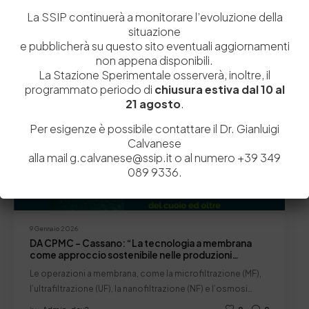
La SSIP continuerà a monitorare l’evoluzione della
situazione
Biblioteca
Letture presso la Biblioteca
News
e pubblicherà su questo sito eventuali aggiornamenti
non appena disponibili.
La Stazione Sperimentale osserverà, inoltre, il
programmato periodo di
chiusura estiva dal 10 al
21 agosto
.
Per esigenze è possibile contattare il Dr. Gianluigi
Calvanese
alla mail g.calvanese@ssip.it o al numero +39 349
089 9336.
9 Gennaio 2026
DA CPMC – Cassano: “La tecnologia a membrana
come approccio sostenibile nelle produzioni
conciarie secondo una visione circolare”
Le operazioni a membrana, come la microfiltrazione (MF),
l’ultrafiltrazione (UF), la nanofiltrazione (NF) e l’osmosi…