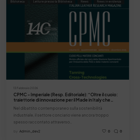
Biblioteca
Letture presso la Biblioteca
News
News in evidenza
13 Febbraio 2026
CPMC – Imperiale (Resp. Editoriale): “Oltre il cuoio:
traiettorie di innovazione per il Made in Italy che
evolve”
Nel dibattito contemporaneo sulla sostenibilità
industriale, il settore conciario viene ancora troppo
spesso raccontato attraverso…
by
Admin_dev2
0
0