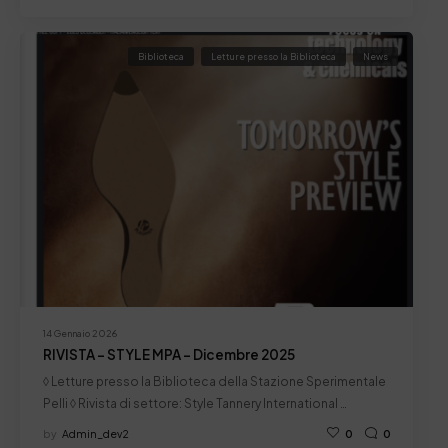
Biblioteca
Letture presso la Biblioteca
News
14 Gennaio 2026
RIVISTA – STYLE MPA – Dicembre 2025
◊ Letture presso la Biblioteca della Stazione Sperimentale
Pelli ◊ Rivista di settore: Style Tannery International …
by
Admin_dev2
0
0