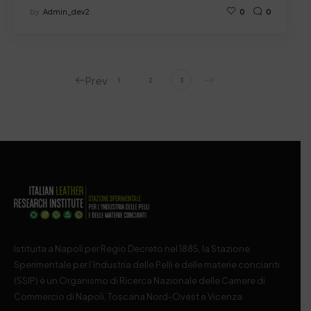
by
Admin_dev2
0
0
Prev
1
2
3
Istituita a Napoli per Regio Decreto nel 1885, la Stazione
Sperimentale per l’Industria delle Pelli e delle materie concianti
(SSIP) è un Organismo di Ricerca Nazionale delle Camere di
Commercio di Napoli, Toscana Nord-Ovest e Vicenza.