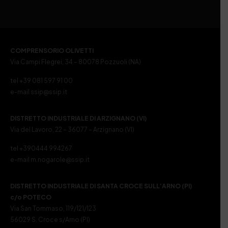
COMPRENSORIO OLIVETTI
Via Campi Flegrei, 34 – 80078 Pozzuoli (NA)
tel +39 081 597 91 00
e-mail ssip@ssip.it
DISTRETTO INDUSTRIALE DI ARZIGNANO (VI)
Via del Lavoro, 22 – 36077 – Arzignano (VI)
tel +390444 994267
e-mail m.nogarole@ssip.it
DISTRETTO INDUSTRIALE DI SANTA CROCE SULL’ARNO (PI)
c/o POTECO
Via San Tommaso, 119/121/123
56029 S. Croce s/Arno (PI)